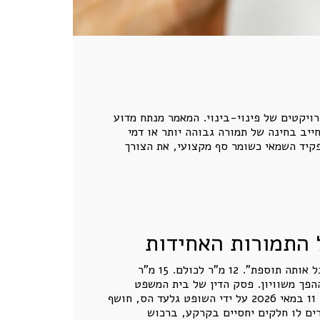
ויקטים של פינוי-בינוי. המאמר מנתח מדוע
ייב בחינה של תמורה גבוהה יותר או דמי
פקיד השמאי כשומר סף מקצועי, את הצורך
 התמורות האחידות
במשך שנים התרגל שוק ההתחדשות העירונית לעבוד לפי נוסחה נוחה, פשוטה, שיווקית וקליטה: “כל בעל דירה יקבל אותה תוספת”. 12 מ"ר לכולם. 15 מ"ר
ההפך משוויון. פסק הדין של בית המשפט
, שניתן ביום 11 במאי 2026 על ידי השופט גלעד הס, חושף
רים לו חלקים יחסיים בקרקע, ברכוש