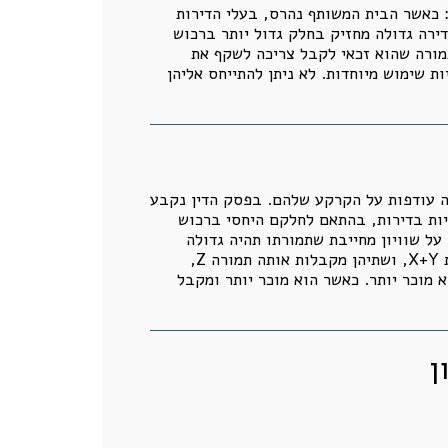
 כאשר הבית המשותף נהרס, בעלי הדירות
דירה גדולה מחזיק בחלק גדול יותר ברכוש
מורה שהוא זכאי לקבל צריכה לשקף את
ת שימוש מיוחדות. לא ניתן להתייחס אליהן
יה עודפות על הקרקע שלהם. בפסק הדין נקבע
יות בדירות, בהתאם לחלקם היחסי ברכוש
על שוויון מחייבת שתמורתו תהיה גדולה
יותר. בית המשפט ניסח את העניין באופן כמעט מתמטי: אם דירה אחת מוכרת X מזכויות הבנייה, ודירה אחרת מוכרת X+Y, ושתיהן מקבלות אותה תמורה Z,
א מוכר יותר. כאשר הוא מוכר יותר ומקבל
ן