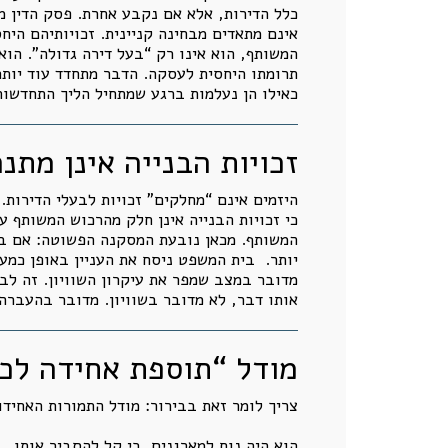
כלל הדירות, אלא אם נקבע אחרת. פסק הדין 
אינם מתאדים מבחינה קניינית. זכויותיהם היח
המשותף, הוא אינו רק “בעל דירה גדולה”. הו
תרומתו היחסית לעסקה. הדבר מתחדד עוד יותר 
כאילו הן נעלמות ברגע שמתחיל הליך התחדשות
זכויות הבנייה אינן מתנ
היזמים אינם “מחלקים” זכויות לבעלי הדירות
כי זכויות הבנייה אינן חלק מהרכוש המשותף 
המשותף. מכאן נובעת המסקנה הפשוטה: אם בעל
מדובר במצב שמפר את עיקרון השוויון. זה לב 
אותו דבר, לא מדובר בשוויון. מדובר בהעברה
מודל “תוספת אחידה לכול
צריך לומר זאת בבירור: מודל התמורות האחידות
הוא היה נוח למארגנים, כי קל להסביר אותו.