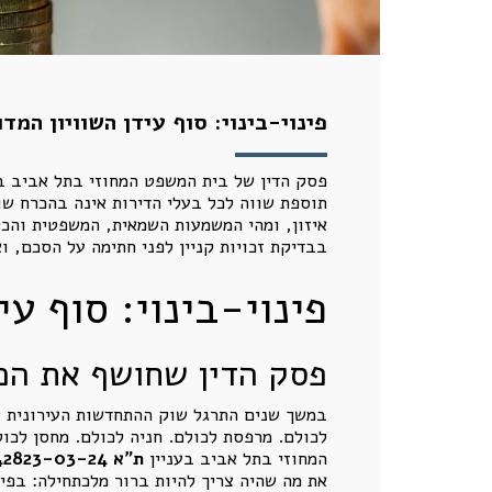
פינוי-בינוי: סוף עידן השוויון המד
פסק הדין של בית המשפט המחוזי בתל אביב בענ
תוספת שווה לכל בעלי הדירות אינה בהכרח שוו
איזון, ומהי המשמעות השמאית, המשפטית והכל
בבדיקת זכויות קניין לפני חתימה על הסכם, 
פינוי-בינוי: סוף עי
פסק הדין שחושף את הכש
לכולם. מרפסת לכולם. חניה לכולם. מחסן לכול
המחוזי בתל אביב בעניין
ת"א 42823-03-24 קרן אור - שירותי כח אדם בע"מ ואח' נ' באבו ואח'
את מה שהיה צריך להיות ברור מלכתחילה: בפינ