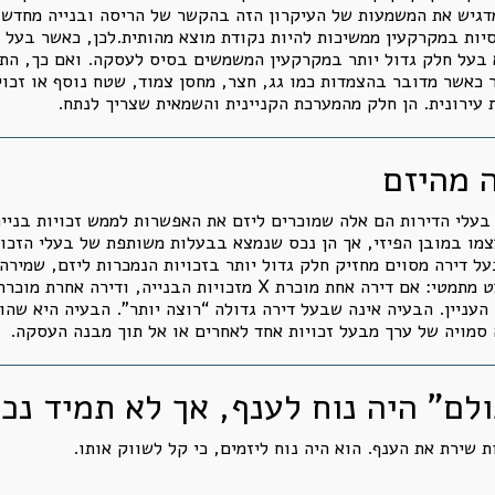
מדגיש את המשמעות של העיקרון הזה בהקשר של הריסה ובנייה מחדש:
סיות במקרקעין ממשיכות להיות נקודת מוצא מהותית.לכן, כאשר בעל 
א בעל חלק גדול יותר במקרקעין המשמשים בסיס לעסקה. ואם כך, הת
כאשר מדובר בהצמדות כמו גג, חצר, מחסן צמוד, שטח נוסף או זכויו
 עירונית. הן חלק מהמערכת הקניינית והשמאית שצריך לנתח.
ה מהיזם
. בעלי הדירות הם אלה שמוכרים ליזם את האפשרות לממש זכויות בני
עצמו במובן הפיזי, אך הן נכס שנמצא בבעלות משותפת של בעלי הזכו
 דירה מסוים מחזיק חלק גדול יותר בזכויות הנמכרות ליזם, שמירה 
העניין. הבעיה אינה שבעל דירה גדולה “רוצה יותר”. הבעיה היא שהו
 סמויה של ערך מבעל זכויות אחד לאחרים או אל תוך מבנה העסקה.
ם” היה נוח לענף, אך לא תמיד נכו
 שירת את הענף. הוא היה נוח ליזמים, כי קל לשווק אותו.