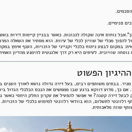
הסכמים.
כים פנימיים.
ן”.אבל נוחות אינה שקולה לנכונות. כאשר בבניין קיימות דירות בשט
 להפוך מכלי של שוויון לכלי של עיוות. הוא מסתיר את השאלה המרכ
ת: במקום לבצע ניתוח כלכלי וקנייני של הזכויות, הענף אימץ במקר
נוסחה שוויונית. לעיתים היא רק דרך אלגנטית להימנע מהדיון האמיתי
ההיגיון הפשוט
ה מכיר. בבתים משותפים רבים, בעל דירה גדולה נושא לאורך השנים 
 אם כך, מדוע דווקא ברגע שבו מממשים את הנכס הכלכלי הגדול ביו
ק לבעל דירה קטנה? אי אפשר להפעיל את עקרון החלק היחסי כאשר ג
 רלוונטי לתשלום, הוא בוודאי רלוונטי למימוש כלכלי של הזכויות.
ותף שווה מלאכותית.