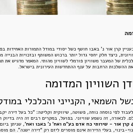
ומה
יין קרן אור נ' באבו חושף כשל יסודי במודל התמורות האחידות בפר
יונית, כיצד חלק יחסי גדול יותר ברכוש המשותף ובזכויות הבנייה מח
כלית של המעבר משוויון פורמלי לשוויון מהותי. המאמר מדגיש את ת
ואת ההשלכות הרחבות על ענף ההתחדשות העירונית בישראל.
דן השוויון המדומה
ל השמאי, הקנייני והכלכלי במודל
ם. לכאורה, זה נשמע שוויוני. בפועל, במקרים רבים זה היה בדיוק 
וי-בינוי, בעלי הדירות אינם מוסרים ליזם רק “דירה ישנה”. הם מוס