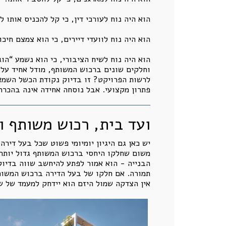
הוא היה נוח לעורכי דין, כי קל להכניס אותו ל
הוא היה נוח לוועדי דיירים, כי הוא צמצם חיכו
הוא היה נוח לשיח הציבורי, כי הוא נשמע “הוג
וחלקים שונים ברכוש המשותף, מודל אחיד עלול
לרשות הפרויקט? זו בדיוק נקודת הכשל השמאי
פתרון מקצועי. אבל נוסחה אחידה אינה בהכרח 
ועד בית, רכוש משותף ו
יש כאן גם היגיון יומיומי פשוט שכל בעל דיר
משום שחלקו היחסי ברכוש המשותף גדול יותר.
הבנייה - הוא אמור לפתע להיחשב שווה בדיו
תמורה. אם חלקו של בעל הדירה ברכוש המשותף
אין הצדקה שמול היזם הוא יידחק למעמד של ש