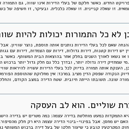
רויקט החדש. כאשר חלקם של בעלי הדירות אינו שווה, גם התמורה אי
מאית. זו שאלה קניינית. זו שאלה כלכלית. ובעיקר, זו חשיפה של כ
ן לא כל התמורות יכולות להיות שוו
נחה שאם לכל בעלי הדירות נותנים אותה תוספת, נוצר שוויון. אבל ש
 יש דירות קטנות, דירות גדולות, דירות עם הצמדות, דירות עם גגות,
ו או נשאו לאורך השנים בחלק אחר בהוצאות הבית המשותף. כאשר בעל
מי שמחזיק דירה גדולה יותר, ובדרך כלל גם חלק גדול יותר ברכוש 
ן, הענקת אותה תמורה בדיוק לכל בעלי הדירות עשויה להיראות שווי
בדיוק הנקודה שפסק הדין מציב במרכז: אין מחלוקת שהתוספת הפורמ
תמורה שונה. תשובתו הייתה חיובית. שטח הדירה במצב הקודם, והחלק
ת שוליים. הוא לב העסקה
היא התמקדות כמעט מוחלטת בדירה עצמה: כמה מטרים יש בדירה הישנ
האם יש מחסן. אבל בפינוי-בינוי הדירה עצמה היא רק חלק מהסיפור
וש המשותף ועל זכויות הבנייה. סעיף 52 לחוק המקרקעין קובע כי שיעור חלקו של בעל דירה