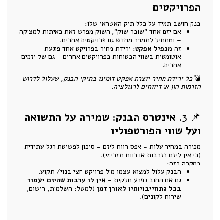
הפרויקטים
בנק חושב תמיד על כלל תיק האשראי שלו:
אם יזם אחד "שובר שוק", השוק מפרש זאת כאיתות למצוקה
– ומתחיל לתמחר מחדש גם פרויקטים אחרים.
זה
מכפיל אפקט
: ירידת מחיר בפרויקט אחד פוגעת
אוטומטית בשווי הבטוחות בפרויקטים אחרים – גם של יזמים
אחרים.
💣
כל ירידת מחיר יוצרת אפקט דומינו בתיקי הבנק, שעלול לדרוש
הזרמות הון או דיווחים לרגולציה.
📌 3.
אינטרס הבנק: שמירה על התשואה
ועל שווי הפורטפוליו
מכירה במחיר עלות = אפס רווח ליזם = סיכון לפשיטת רגל עתידית
(כי אין ליזם רזרבות או רווח תזרימי).
במקרה כזה:
הבנק עלול למצוא עצמו מול פרויקט חצי בנוי/ תקוע.
גם אם החוב נפרע חלקית –
אין לו ערבות שהיזם יעמוד
בכל התחייבויותיו לאורך זמן
(למשל: השלמות, רישום,
שירות לקונים).