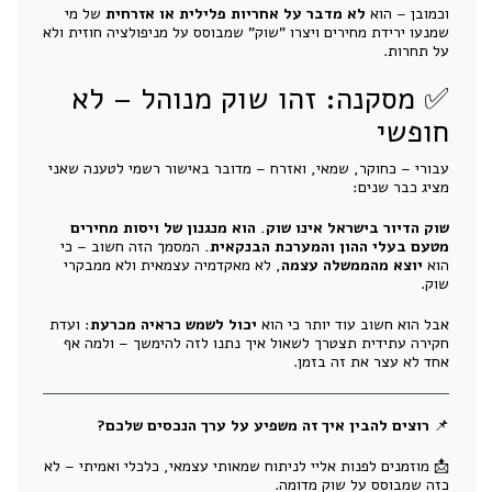
וכמובן – הוא
לא מדבר על אחריות פלילית או אזרחית
של מי
שמנעו ירידת מחירים ויצרו "שוק" שמבוסס על מניפולציה חוזית ולא
על תחרות.
✅ מסקנה: זהו שוק מנוהל – לא
חופשי
עבורי – כחוקר, שמאי, ואזרח – מדובר באישור רשמי לטענה שאני
מציג כבר שנים:
שוק הדיור בישראל אינו שוק. הוא מנגנון של ויסות מחירים
מטעם בעלי ההון והמערכת הבנקאית.
המסמך הזה חשוב – כי
הוא
יוצא מהממשלה עצמה
, לא מאקדמיה עצמאית ולא ממבקרי
שוק.
אבל הוא חשוב עוד יותר כי הוא
יכול לשמש כראיה מכרעת
: ועדת
חקירה עתידית תצטרך לשאול איך נתנו לזה להימשך – ולמה אף
אחד לא עצר את זה בזמן.
📌
רוצים להבין איך זה משפיע על ערך הנכסים שלכם?
📩 מוזמנים לפנות אליי לניתוח שמאותי עצמאי, כלכלי ואמיתי – לא
כזה שמבוסס על שוק מדומה.