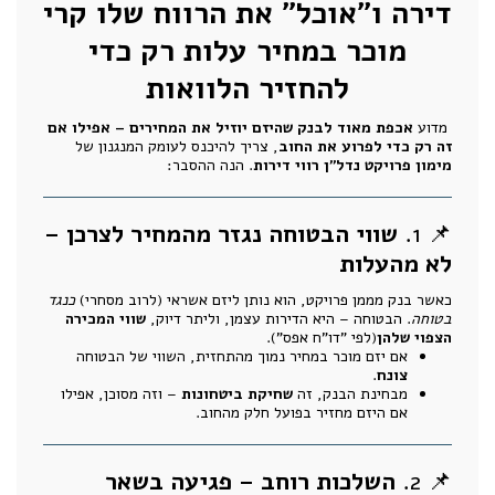
דירה ו"אוכל" את הרווח שלו קרי
מוכר במחיר עלות רק כדי
להחזיר הלוואות
מדוע
אכפת מאוד לבנק שהיזם יוזיל את המחירים – אפילו אם
זה רק כדי לפרוע את החוב
, צריך להיכנס לעומק המנגנון של
מימון פרויקט נדל"ן רווי דירות
. הנה ההסבר:
📌 1.
שווי הבטוחה נגזר מהמחיר לצרכן –
לא מהעלות
כאשר בנק מממן פרויקט, הוא נותן ליזם אשראי (לרוב מסחרי)
כנגד
בטוחה
. הבטוחה – היא הדירות עצמן, וליתר דיוק,
שווי המכירה
הצפוי שלהן
(לפי "דו"ח אפס").
אם יזם מוכר במחיר נמוך מהתחזית, השווי של הבטוחה
צונח
.
מבחינת הבנק, זה
שחיקת ביטחונות
– וזה מסוכן, אפילו
אם היזם מחזיר בפועל חלק מהחוב.
📌 2.
השלכות רוחב – פגיעה בשאר