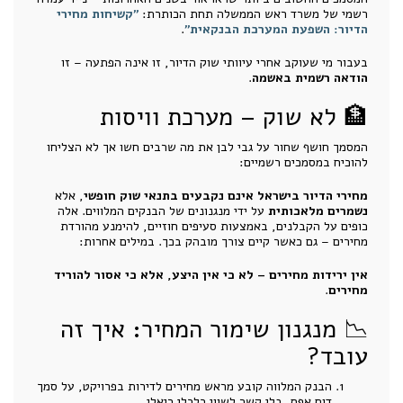
רשמי של משרד ראש הממשלה תחת הכותרת:
"קשיחות מחירי
הדיור: השפעת המערכת הבנקאית"
.
בעבור מי שעוקב אחרי עיוותי שוק הדיור, זו אינה הפתעה – זו
הודאה רשמית באשמה
.
🏦 לא שוק – מערכת וויסות
המסמך חושף שחור על גבי לבן את מה שרבים חשו אך לא הצליחו
להוכיח במסמכים רשמיים:
מחירי הדיור בישראל אינם נקבעים בתנאי שוק חופשי
, אלא
נשמרים מלאכותית
על ידי מנגנונים של הבנקים המלווים. אלה
כופים על הקבלנים, באמצעות סעיפים חוזיים, להימנע מהורדת
מחירים – גם כאשר קיים צורך מובהק בכך. במילים אחרות:
אין ירידות מחירים – לא כי אין היצע, אלא כי אסור להוריד
מחירים
.
📉 מנגנון שימור המחיר: איך זה
עובד?
הבנק המלווה קובע מראש מחירים לדירות בפרויקט, על סמך
דוח אפס, בלי קשר לשווי כלכלי ריאלי.