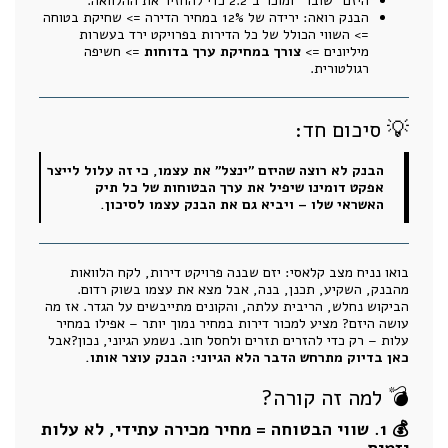
היזם "שובר" ומוכר ב־2.2 כדי להחזיר את ההלוואה.
הבנק רואה: ירידה של 12% במחיר הדירה => שחיקת בטוחה
=> השווי הכולל של כל הדירות בפרויקט ירד בעשרות
מיליונים =>
צורך במחיקת ערך בדוחות
=> חשיפה
רגולטורית.
💡 סיכום חד:
הבנק לא רוצה שהיזם "ינצל" את עצמו, כי זה עלול לייצר
אפקט דומינו שיפיל את ערך הבטוחות של כל תיק
האשראי שלו – ויביא גם את הבנק עצמו לסיכון.
בואו נניח מצב קלאסי: יזם שבנה פרויקט דירות, לקח הלוואות
מהבנק, השקיע, תכנן, בנה, אבל מצא את עצמו בשוק רדום.
הביקוש נחלש, הריבית עלתה, והקונים מתייבשים על הגדר. אז מה
עושה היזם? מציע למכור דירות במחיר נמוך יותר – אפילו במחיר
עלות – רק כדי להזרים תזרים ולחסל חוב. נשמע הגיוני, נכון?אבל
כאן בדיוק מתרחש הדבר הלא הגיוני: הבנק עוצר אותו.
💣 למה זה קורה?
💰 1. שווי הבטוחה = מחיר מכירה עתידי, לא עלות