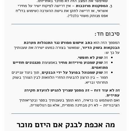
שאיפשר את המצב הזה לא מוזכר באחריותו.
המסקנות מרוככות
– אין דרישה לפיקוח ישיר על מחירי
אשראי, או דרישה לתקן את גישת ההערכה (שימוש בדו"ח
אפס מנותק משווי כלכלי).
סיכום חד:
המסמך הזה הוא
כתב אישום מפורט נגד התנהלות מערכת
הבנקאות בשוק הדיור
, שמאשר בצורה כמעט ישירה את טענותיך
על כך ש:
זה
שוק לא חופשי
.
זה
שוק שמנוע מירידות מחיר
באמצעות
מנגנונים חוזיים
מתואמים
.
זה
שוק שמנוהל בפועל על ידי הבנקים
, תוך ניגוד עניינים
חמור – בין הרצון להבטיח החזרי הלוואות לבין הצורך בשוק
תחרותי ובריא.
זה לא עוד דוח – זה מסמך שצריך להגיש לוועדת חקירה
עתידית.
ואם תשתמש בו כראיה, הוא תומך בטענותיך בספר ובקריאותיך
הציבוריות – לא רק מבחינה מוסרית, אלא גם רגולטורית.
מה אכפת לבנק אם היזם מוכר