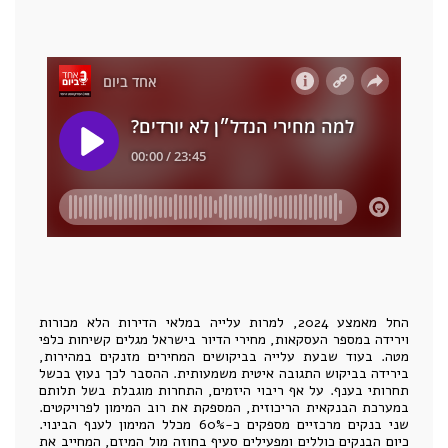
החל מאמצע 2024, למרות עלייה במלאי הדירות הלא מכורות
וירידה במספר העסקאות, מחירי הדיור בישראל מגלים קשיחות כלפי
מטה. בעוד שבעת עלייה בביקושים המחירים מזנקים במהירות,
בירידה בביקוש התגובה איטית משמעותית. ההסבר לכך נעוץ בכשל
תחרותי בענף. על אף ריבוי היזמים, התחרות מוגבלת בשל תלותם
במערכת הבנקאית הריכוזית, המספקת את רוב המימון לפרויקטים.
שני בנקים מרכזיים מספקים כ-60% מכלל המימון לענף הבינוי.
כיום הבנקים כוללים ומפעילים סעיף בחוזה מול המיזם, המחייב את