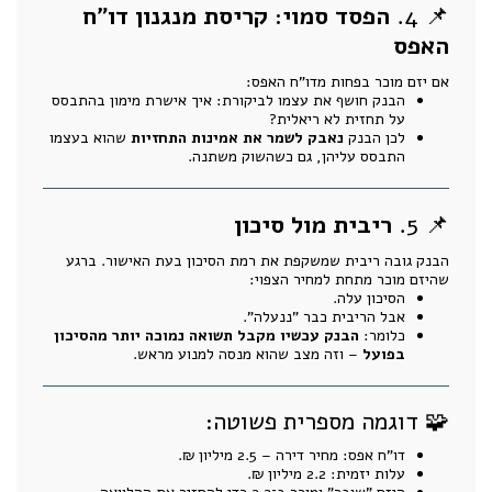
📌 4.
הפסד סמוי: קריסת מנגנון דו"ח
האפס
אם יזם מוכר בפחות מדו"ח האפס:
הבנק חושף את עצמו לביקורת: איך אישרת מימון בהתבסס
על תחזית לא ריאלית?
לכן הבנק
נאבק לשמר את אמינות התחזיות
שהוא בעצמו
התבסס עליהן, גם כשהשוק משתנה.
📌 5.
ריבית מול סיכון
הבנק גובה ריבית שמשקפת את רמת הסיכון בעת האישור. ברגע
שהיזם מוכר מתחת למחיר הצפוי:
הסיכון עלה.
אבל הריבית כבר "ננעלה".
כלומר:
הבנק עכשיו מקבל תשואה נמוכה יותר מהסיכון
בפועל
– וזה מצב שהוא מנסה למנוע מראש.
🧩 דוגמה מספרית פשוטה:
דו"ח אפס: מחיר דירה – 2.5 מיליון ₪.
עלות יזמית: 2.2 מיליון ₪.