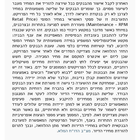
האחרון לקבל אישור מהבנקים ככל שירצה להוריד את המחיר מעבר
לשיעור מסוים. כך שומרים הבנקים על שליטה משמעותית במחיר
לצרכן לא רק בנקודת היציאה לדרך, אלא לאורך כל חיי הפרויקט.
התערבות זו של ספקי האשראי במחיר הסופי (Retail Price
Maintenance - RPM) מעוררת חשש לפגיעה בתחרות ובצרכנים,
במיוחד כאשר מדובר במקטע ריכוזי כמו הבנקים. זהו הרקע שכנגדו
עלינו להתבונן בעובדות הבסיסיות המאפיינות את ענף הבניה:
מקטע אוליגופוליסטי המשפיע במידה משמעותית על המחיר הסופי
לרוכש, לצד קשיחות מחירים כלפי מטה. טענת הבנקים להבטחת
החזר ההלוואה אינה מצדיקה הסדרים אלו לאחר אישור הפרויקט,
שכן ליזם יש אינטרס למקסם את מחיר המכירה. קיים חשש
שהבנקים אף יפעילו לחץ למניעת הורדות מחירים משיקולים
רוחביים, הנוגעים לכלל הפרויקטים הממומנים על ידם. באור זה יש
לראות את הנכונות של יזמים "לבוא לקראת" רוכשים באמצעות
שדרוגים והלוואות קבלן נדיבות, ובלבד שלא תהיה ירידה במחיר
הנקוב, שמחזקת את ההשערה כי גישה זו משרתת את רצון הבנקים
למנוע ירידת מחירים רוחבית ולא בהכרח את רווחיות הפרויקט
הבודד. שליטת הבנקים במחירי הדיור עלולה לעקר את המנגנון
התחרותי ולמנוע ממחירים להיקבע באופן חופשי. סעיפים
המאפשרים לבנקים למנוע או למתן ירידות מחירים עלולים לעודד
יזמים לשמור על מחירים גבוהים ולא תחרותיים, גם כאשר תנאי
השוק מצדיקים זאת. לפיכך, המסמך מציע מספר הצעות אופרטיביות
להגברת התחרות בענף, ולביטול הפרקטיקה המאפשרת למערכת
הבנקאית לשלוט במחירי הדירות לאחר מתן ההלוואה, ובכך לתרום
להורדת מחירי הדיור.
מצ״ב הדו״ח המלא
.