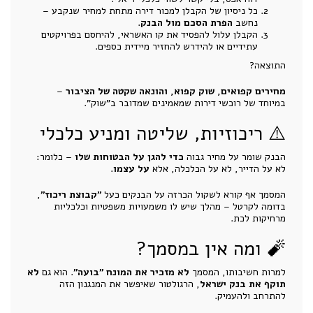
כל ניסיון של הקבלן למכור דירה מתחת למחיר שנקבע –
נחשב
הפרת הסכם מול הבנק
.
הקבלן עלול להפסיד את קו האשראי, להיחסם בפרויקטים
עתידיים או להידרש להחזיר מיידית כספים.
התוצאה?
מחירים קפואים, שוק קפוא, והונאה שקטה של הציבור
–
במיוחד של רוכשי דירות שמאמינים שמדובר ב"שוק".
⚠️ ריכוזיות, שליטה ומניע כלכלי
הבנק שומר על מחיר גבוה
כדי להגן על הבטוחות שלו
– כלומר:
לא על הדייר, לא על הכלכלה, אלא
על עצמו
.
המסמך אף קורא לשקול הכרזה על הבנקים כעל
"קבוצת ריכוז"
,
בדומה לקרטל – מהלך שיש לו משמעויות משפטיות וכלכליות
מרחיקות לכת.
🧨 ומה אין במסמך?
למרות חשיבותו, המסמך
לא מזכיר את המונח "בועה"
. הוא גם
לא
תוקף את בנק ישראל
, הרגולטור שאיפשר את המנגנון הזה
להתרחב ולהעמיק.