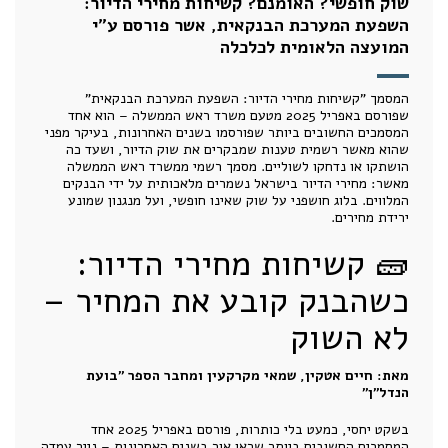
שוק חופשי? האומנם? קשיחות מחירי הדיור:
השפעת המערכת הבנקאית, אשר פורסם ע"י
המועצה הלאומית לכלכלה
המסמך "קשיחות מחירי הדיור: השפעת המערכת הבנקאית"
שפורסם באפריל 2025 מטעם משרד ראש הממשלה – הוא אחד
המסמכים החשובים ביותר שפורסמו בשנים האחרונות, בעיקר מפני
שהוא מאשר רשמית טענות שמבקרים את שוק הדיור, ושעד כה
הושתקו או נדחקו לשוליים. מסמך רשמי ממשרד ראש הממשלה
מאשר: מחירי הדיור בישראל נשמרים מלאכותית על ידי הבנקים
המלווים. בלוג חושפני על שוק שאינו חופשי, ועל מנגנון שמונע
ירידת מחירים.
🧱 קשיחות מחירי הדיור:
כשהבנק קובע את המחיר –
לא השוק
מאת: חיים אטקין, שמאי מקרקעין ומחבר הספר "בועת
הנדל"ן"
בשקט יחסי, כמעט בלי כותרות, פורסם באפריל 2025 אחד
המסמכים החשובים ביותר שראו אור בשנים האחרונות – נייר עמדה