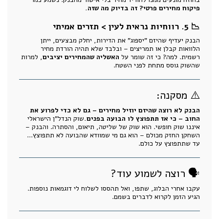
פיקוח מחירים פרטי? זה בדיוק מה שזה.
📉 5. רווחיות נראית לעין > תזרים אמיתי
הבנק יעדיף שהיזם "יספוג" את הדירות, יחלק מבצעים, ייתן
הלוואות קבלן או תמריצים – ובלבד שלא תהיה הורדת מחיר
רשמית. למה? כי זה שומר על
האשליה שהמחירים יציבים
, למרות
שהשוק גוסס מתחת לפני השטח.
⚠️ מסקנה:
הבנק לא רוצה שהיזם יוזיל מחירים – גם לא כדי לפרוע את
החוב – כי אז תתפוצץ לו הבועה בפנים.
שוק הנדל"ן הישראלי
איננו שוק חופשי. הוא שוק של שליטה, תיאום, והסתרה. והבנק –
השחקן החזק מכולם – הוא גם מי שמוודא שהבועה לא תתפוצץ...
עד שתתפוצץ על כולם.
🗣 רוצה לשמוע עוד?
עקבו אחרי הבלוג, שתפו, ואל תהססו לשלוח לי דוגמאות נוספות.
הגיע הזמן לקרוא לדברים בשמם.