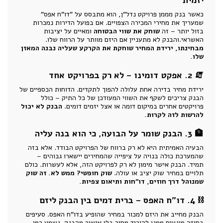
יזמית
כאשר בנק מממן פרויקט נדל"ן, הוא מתבסס על "דו"ח אפס"
שמעריך את מחירי המכירה הצפויים. אם בפועל הדירות נמכרות
בזול יותר – זה
שוחק את שווי הבטוחה
ומאיים על יציבות
האשראי.והבנק לא מתעניין אם היזם מוותר על הרווח שלו.
מבחינתו, ירידת המחיר שוחקת את הקרקע שעליה נבנה המאזן
שלו.
🧯 2. אפקט דומינו – לא רק בפרויקט אחד
ירידת מחיר בדירה אחת עלולה להפוך לתקדים. הדוחות הכספיים של
הבנק צריכים לשקף את השווי המעודכן של כל התיק – כולל
פרויקטים אחרים במיקום דומה או אצל יזמים דומים.
הבנק לא יכול
להרשות לזה לקרות.
🏦 3. הבנק שומר על הבועה, כי הוא בנה עליה
הבעיה האמיתית היא לא רק ברווח של הפרויקט הבודד. אלא בזה
שהמערכת כולה בנויה על ציפייה שהמחירים יישארו גבוהים –
תמיד. הבנק אישר מימון לא רק לפרויקט הזה, אלא לעשרות. כולם
תלויים במחיר שוק יציב או עולה.
שוק חופשי? ממש לא. זה שוק
שמנוהל דרך חוזים, דו"חות ותיאום צפיות.
⛓ 4. דו"ח האפס – ברית דמים בין הבנק ליזם
הבנק מחייב את היזם למכור במחיר שהופיע בדו"ח האפס. סעיפים
בחוזה מונעים ממנו להוריד מחיר בלי אישור מהבנק. נשמע כמו