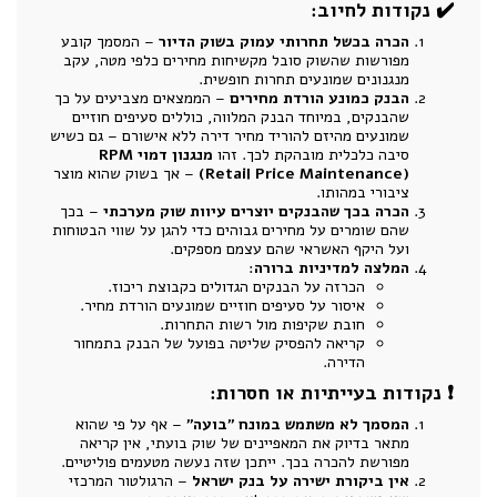
✔️ נקודות לחיוב:
הכרה בכשל תחרותי עמוק בשוק הדיור
– המסמך קובע
מפורשות שהשוק סובל מקשיחות מחירים כלפי מטה, עקב
מנגנונים שמונעים תחרות חופשית.
הבנק כמונע הורדת מחירים
– הממצאים מצביעים על כך
שהבנקים, במיוחד הבנק המלווה, כוללים סעיפים חוזיים
שמונעים מהיזם להוריד מחיר דירה ללא אישורם – גם כשיש
סיבה כלכלית מובהקת לכך. זהו
מנגנון דמוי RPM
(Retail Price Maintenance)
– אך בשוק שהוא מוצר
ציבורי במהותו.
הכרה בכך שהבנקים יוצרים עיוות שוק מערכתי
– בכך
שהם שומרים על מחירים גבוהים כדי להגן על שווי הבטוחות
ועל היקף האשראי שהם עצמם מספקים.
המלצה למדיניות ברורה
:
הכרזה על הבנקים הגדולים כקבוצת ריכוז.
איסור על סעיפים חוזיים שמונעים הורדת מחיר.
חובת שקיפות מול רשות התחרות.
קריאה להפסיק שליטה בפועל של הבנק בתמחור
הדירה.
❗ נקודות בעייתיות או חסרות:
המסמך לא משתמש במונח "בועה"
– אף על פי שהוא
מתאר בדיוק את המאפיינים של שוק בועתי, אין קריאה
מפורשת להכרה בכך. ייתכן שזה נעשה מטעמים פוליטיים.
אין ביקורת ישירה על בנק ישראל
– הרגולטור המרכזי