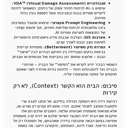
טכנולוגיית VDA™ (Visual Damage Assessment):
שימוש ב-AI לניתוח חזותי עמוק של נזקים, המאפשר לזהות
ליקויים סמויים בנכס ובסביבתו שקל לפספס בעין בלתי
מזוינת.
Prompt Engineering מקצועי:
שימוש מושכל במערכות
בינה מלאכותית לניתוח פוליסות וחוזים, תוך אימות קפדני
של התוצאות למניעת טעויות AI.
מערכות GIS:
הצלבת שכבות מידע גיאוגרפיות והיסטוריות
לאימות מצב הנכס לאורך שנים.
הפרדת נזק משיפור (Betterment):
מומחיות קריטית
בכימות נזקים המבדילה בין התיקון הנדרש לבין "שיפור"
הנכס – אלמנט שחוסך הון בתביעות מול מבטחים או שכנים.
השמאי הבכיר יודע לקרוא את "הסיפור" של הבניין – מהיתרי
הבנייה ועד להתנהלות הועד – ולזהות נורות אזהרה לפני שאתם
חותמים על עסקה שתצטערו עליה.
סיכום: הבית הוא הקשר (Context), לא רק
קירות
רכישת דירה היא העסקה הגדולה בחייכם. אל תתנו לצבע טרי
ולמטבח מעוצב לסנוור אתכם. זכרו: אתם לא קונים רק מגרש וגג,
אלא מציאות משפטית ואנושית שלמה. השכנים שלכם הם אלו
שיקבעו אם הבית יהיה המבצר האישי שלכם או זירת קרב משפטית
מתישה.בפעם הבאה שתבקרו בדירה שאהבתם, אל תסתכלו רק על
איכות הריצוף. עצרו לרגע, השתתקו, והקשיבו היטב: מה באמת