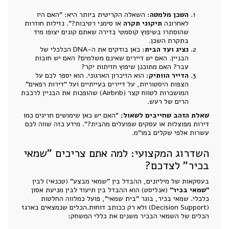
השכן מלמטה:
השאלה הקריטית ביותר היא: "האם היו
לאחרונה
תיקוני תקרה
או סימני רטיבות?". נזילות חוזרות
שהוסתרו בשיפוץ קוסמטי בדירה שאתם קונים יצופו מיד
בתקרת השכן.
נציג ועד הבית:
כאן בודקים את ה-DNA הכלכלי של
הבניין. האם יש דיירים שאינם משלמים? האם יש חובות
עבר? האם מתוכנן שיפוץ חזיתות יקר?
הדייר הוותיק:
הוא הזיכרון הארגוני. הוא יספר לכם על
הצפות היסטוריות, על דיירים בעייתיים ועל "דירות רפאים"
המושכרות לטווח קצר (Airbnb) שהופכות את הבניין לרכבת
הרים של רעש.
שאלת הזהב שחייבים לשאול:
"האם יש כאן שימושים חריגים כמו
דירות מפוצלות או עסקים שפועלים מהבית?". מידע כזה שווה לכם
עשרות אלפי שקלים במו"מ.
השדרוג המקצועי: למה אתם צריכים "שמאי
בכיר" לצדכם?
בעסקאות של מיליונים, ההבדל בין "שמאי מבצע" (טכנאי) לבין
"שמאי בכיר"
(אנליסט) הוא ההבדל בין תיעוד לבין מניעת אסון
כלכלי. שמאי בכיר, בוגר "בית שמאי", פועל כמלווה החלטות
(Decision Support) ולא רק ככותב דוחות.הכלים שנמצאים בארגז
הכלים של השמאי הבכיר משנים את כללי המשחק: