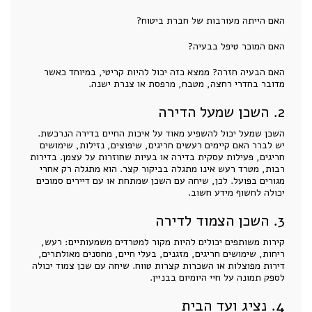
האם הייתה מעורבות של חברת ביטוח?
האם המוכר טיפל בבעיה?
האם הבעיה חזרה? ממצא כזה יכול להיות קריטי, במיוחד כאשר
מדובר בחדרי רחצה, מטבח, מרפסת או צנרת ישנה.
2. השכן שמעל הדירה
השכן שמעל יכול להשפיע מאוד על איכות החיים בדירה הנרכשת.
יש לברר האם קיימים רעשים חריגים, שיפוצים, נזילות, שימושים
חריגים, פעילות עסקית בדירה או בעיות שחוזרות על עצמן. בדירות
רבות, מטרד רעש אינו מתגלה בביקור קצר. הוא מתגלה רק אחרי
מגורים בפועל. לכן, שיחה עם השכן שמתחת או עם דיירים סמוכים
יכולה לחשוף מידע חשוב.
3. השכן הצמוד לדירה
קירות משותפים יכולים להיות מקור למטרדים משמעותיים: רעש,
ריחות, שימושים חריגים, מזגנים, בעלי חיים, מחסנים מאולתרים,
דירות מפוצלות או השכרות קצרות טווח. שיחה עם שכן צמוד יכולה
לספק תמונה על חיי היומיום בבניין.
4. נציג ועד הבית