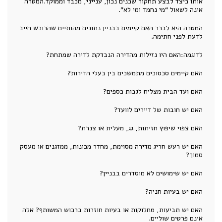
אותו כיצד לבצע תחקור שכנים נכון, ענייני, מכבד וממוקד.המטרה
אינה לשאול “מי נחמד ומי לא”.
המטרה היא לברר האם קיימים בבניין נתונים מהותיים שהרוכש חייב
לדעת לפני חתימה.
לדוגמה:האם היו נזילות מהדירה הנבדקת לדירה שמתחת?
האם קיימים סכסוכים מתמשכים בין בעלי הדירות?
האם ועד הבית מצליח לגבות כספים?
האם יש חובות של דיירים לוועד?
האם צפוי שיפוץ חזיתות, גג, מעלית או צנרת?
האם יש רעש חריג מדירה מסוימת, מחדר מכונות, ממזגנים או מעסק
סמוך?
האם יש שימושים לא מוסדרים בבניין?
האם יש בעיות חניה?
האם יש תביעות, מחלוקות או בעיות חוזרות ברכוש המשותף? אלה
אינם פרטים שוליים.