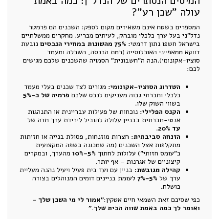
המיסים הנסתרים של הנדל"ן: כמה באמת
עולה "שכן רע"?
המספרים בשטח אינם משאירים מקום לספק: השכנים הם פרמטר
נדל"ני בעל ערך כלכלי מובהק, לעיתים מכריע. מחקרים ממשלתיים
בישראל חשפו נתון דרמטי:
75% מהשונות במחירי הנכסים
נובעת
דווקא ממאפייני האוכלוסייה (רמת הכנסה, השכלה ומעמד
סוציו-אקונומי).הנה ה"חשבונית" הסמויה שהשכנים שלכם מגישים
לכם:
השדרוג הסוציו-אקונומי:
מגורים לצד שכנים בעלי מעמד
כלכלי וחברתי גבוה מעניקים לנכס שלכם
פרמיה של כ-5%
בשווי השוק שלו.
הקנס הפלילי:
נוכחות של פעילות עבריינית או התנהגות
אנטי-חברתית בבניין עלולה להוביל לירידת ערך חדה של
עד 20%
.
הזנחה סביבתית:
חצרות מוזנחות, פסולת בנייה או חזיתות
מתקלפות אצל השכנים (מה שמכונה בשפה המקצועית
כ"עומס חזותי") עלולות לחתוך
5%-10%
מהערך, ובמקרים
קיצוניים של אגרנות – אף יותר.
קהילה מגובשת:
בניין עם ועד בית פעיל ויעיל נהנה מעליית
ערך של
5%-7%
לעומת בניינים דומים המנוהלים בצורה
כושלת.
כפי שסיכם זאת השמאי חיים אטקין:
"אמור לי מי השכן שלך –
ואומר לך כמה באמת שווה הבית שלך."