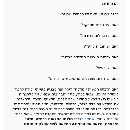
יום מחדש:
מי גר בבניין .האם יש סכסוכי שכנים?
האם ועד הבית מתפקד?
האם היו נזילות חוזרות?
האם יש חובות לוועד?
האם צפויות הוצאות תחזוקה כבדות?
האם יש רעש?
האם יש דירות מפוצלות או שימושים חריגים?
האם הרכוש המשותף מוזנח? דירה יפה בבניין בעייתי יכולה להפוך
לעסקה גרועה. שמאי בכיר, בוגר וחבר בית שמאי, יודע להנחות
רוכשים כיצד לבצע תחקור שכנים נכון, מקצועי ומכבד, ולהצליב
את המידע עם בדק הבית, הרישוי, הזכויות, מצב הבניין והסיכונים
הכלכליים. כי נסח טאבו לא מספר לכם מי גר מעבר לקיר. וזה בדיוק
אחד הנושאים שנלמדים בקורס שמאים מתקדם לתואר שמאי בכיר
של בית שמאי.
שמאי בכיר
: מלווה החלטות רכישה, מזהה
סיכונים, ורואה את התמונה המלאה לפני שהלקוח חותם.