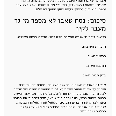
ולכל מי שאינו רוצה להיכנס לעסקה בעיניים עצומות. תחקור
שכנים, כשהוא נעשה נכון, הוא כלי פשוט יחסית, אבל בעל ערך
עצום. הוא יכול לחשוף בעיות שאף מסמך לא יגלה.
סיכום: נסח טאבו לא מספר מי גר
מעבר לקיר
רכישת דירת יד שנייה מחייבת מבט רחב. הדירה עצמה חשובה.
הזכויות חשובות.
הרישוי חשוב.
התכנון חשוב.
בדק הבית חשוב.
אבל גם השכנים חשובים. מי שגר מעליכם, מתחתיכם ולצידכם
ישפיע על איכות החיים שלכם לא פחות מהמפרט הטכני של הדירה.
לכן, תחקור שכנים צריך להפוך לחלק בלתי נפרד מבדיקת רכישה
חכמה. שמאי בכיר, בוגר וחבר בית שמאי, יודע להנחות את הרוכש
כיצד לבדוק את הדברים הנכונים, לשאול את השאלות הנכונות,
לזהות נורות אזהרה, ולהפוך את המידע לכלי מקצועי לקבלת
החלטה טובה יותר.