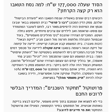
הסוד שעלה 177,000 ש"ח: למה נסח הטאבו
הוא רק קצה הקרחון?
רוכשים רבים שוגים באשליה שנסח הטאבו הוא "תעודת הביטוח"
שלהם. פסק הדין המכונן
"רבו נ' טרמי"
(בית המשפט בבאר שבע)
מנפץ את המיתוס הזה לרסיסים.מאור רבו, לוחם לשעבר המתמודד
עם פוסט-טראומה ואב לילדים עם צרכים מיוחדים, חיפש נחלה
ושקט. המוכרים הצהירו שהנכס "נקי מהליכים משפטיים", בעוד
שבפועל התנהלה מלחמת חורמה מול השכן סביב "זיקת הנאה"
(זכות מעבר). בית המשפט קבע אבחנה קריטית: ידיעה על קיומה
של זיקת הנאה רשומה בטאבו
אינה שקולה
לידיעה על סכסוך דמים
פעיל סביבה.המוכרים ניסו להשתמש בטקטיקה של "השתק שיפוטי"
הפוך: בבית המשפט הם טענו שהסכסוך היה "זניח" (סביב פחי
אשפה), אך בהליך קודם הם עצמם הצהירו שהם "מבוהלים" מהשכן.
המשחק הכפול הזה עלה להם ביוקר: בית המשפט פסק כי השתיקה
היא הטעיה, וחייב אותם בפיצוי המוסכם של
177,000 ש"ח
(10%
משווי העסקה). הלקח? שתיקה אינה אסטרטגיה, ודירה בטאבו
יכולה להיות
"תיק משפטי מהלך"
במציאות.
פרוטוקול "תחקור השכנים": המדריך הבלשי
לרוכש החכם
כדי לא למצוא את עצמכם בתוך סיוט משפטי, עליכם לבצע בדיקת
נאותות אנושית. אל תסתפקו בסיור הקוסמטי; הפעילו את פרוטוקול
התחקור:
את מי חייבים לדובב?