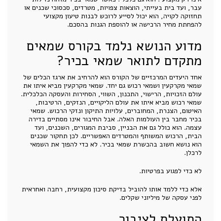
עבר, ועד בית בעייתי, הוצאות צפויות, מטרדים, סכסוכי שכנים או
תחזוקה לקויה, הוא יכול לסייע לרוכש לבנות טיעון מקצועי
להפחתת מחיר הרכישה או להוספת הגנות בהסכם.
מדוע הנושא נלמד בקורס שמאים
מתקדם לתואר שמאי בכיר?
אחד היעדים המרכזיים של הקורס הוא להרחיב את ארגז הכלים של
שמאי מקרקעין ושמאי רכוש גם יחד. שמאי מקרקעין מביא איתו את
עולם הזכויות, הרישוי, התכנון, השווי, הסחירות והעסקה הכלכלית.
שמאי רכוש מביא איתו את עולם הליקויים, הנזקים, הרטיבות,
האיטום, הצנרת, המחוברים, עלויות התיקון ונזקי הרכוש. שמאי
בכיר מחבר בין העולמות האלה. אבל החיבור אינו מסתיים בדירה
עצמה. הוא כולל גם את הבניין, סביבת המגורים, השכנים, ועד
הבית, הרכוש המשותף והמטרדים האפשריים. לכן תחקור שכנים
הוא נושא חשוב בהכשרת שמאי בכיר. לא כדי להפוך את השמאי
לרכלן.
לא כדי לפגוע בפרטיות.
אלא כדי ללמד אותו להוביל בדיקת סיכון מקצועית, רחבה ואחראית
לפני עסקה של מיליוני שקלים.
התועלת לציבור