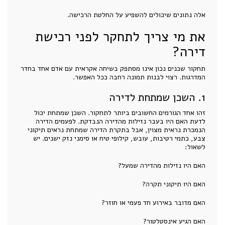
אלה נתונים שיכולים להשפיע על החלטת הרכישה.
את מי צריך לתחקר לפני רכישת
דירה?
תחקור שכנים נכון אינו מסתפק בשיחה אקראית עם אדם אחד בחדר
המדרגות. רצוי לבנות תמונה רחבה ככל האפשר.
1. השכן שמתחת לדירה
זהו אחד הגורמים החשובים ביותר לתחקור. השכן שמתחת יכול
לדעת האם היו בעבר נזילות מהדירה הנבדקת. לפעמים הדירה
הנמכרת נראית מצוין, אבל בתקרת הדירה שמתחת נראים תיקוני
צבע, כתמי רטיבות, עובש, קילופי טיח או סימני נזק ישנים. יש
לשאול:
האם היו נזילות מהדירה שמעל?
האם היו תיקוני תקרה?
האם מדובר באירוע חד פעמי או חוזר?
האם הגיע אינסטלטור?