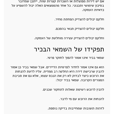
אם יש דירות מפוצלות או השכרות קצרות טווח, ייתכן שמדובר
בסיכון שימושי ותכנוני. כל אחד מהממצאים האלה יכול להשפיע על
כדאיות העסקה.
חלקם יכולים להצדיק הפחתת מחיר.
חלקם יכולים להצדיק תנאי בהסכם.
וחלקם יכולים להצדיק עצירה מוחלטת של העסקה.
תפקידו של השמאי הבכיר
שמאי בכיר אינו אמור להפוך לחוקר פרטי.
הוא גם אינו אמור לחדור לפרטיות הדיירים. אבל שמאי בכיר כן אמור
להבין שרכישת דירה היא החלטה רב ממדית. עליו לדעת להנחות
את הרוכש כיצד לבדוק לא רק את הנכס עצמו, אלא גם את סביבת
המגורים הקרובה. שמאי בכיר יכול:
להכין לרוכש רשימת שאלות לתחקור שכנים.
להנחות את הרוכש עם מי לדבר.
לזהות תשובות שמחייבות בדיקה נוספת.