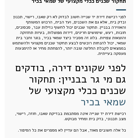
תחקור שכנים ככלי מקצועי של שמאי בכיר
לפני רכישת דירת יד שנייה חשוב לבדוק לא רק טאבו, רישוי, תכנון
ובדק בית, אלא גם את השכנים, ועד הבית, הרכוש המשותף
והאווירה בבניין. תחקור שכנים יכול לחשוף נזילות עבר, סכסוכים,
חובות, רעש, שימושים חריגים, דירות מפוצלות, בעיות תחזוקה
והוצאות צפויות. בלוג זה מסביר כיצד שמאי בכיר, בוגר וחבר בית
שמאי, יכול להנחות רוכשים לבצע תחקור שכנים מקצועי ולהשתמש
בממצאים לקבלת החלטה טובה יותר, להפחתת מחיר או להימנעות
מעסקה בעייתית.
לפני שקונים דירה, בודקים
גם מי גר בבניין: תחקור
שכנים ככלי מקצועי של
שמאי בכיר
רכישת דירת יד שנייה אינה מסתכמת בבדיקת טאבו, חוזה, רישוי,
מצב תכנוני, בדק בית ומחיר מבוקש.
כל אלה חשובים מאוד, אבל הם עדיין לא מספרים את כל הסיפור.