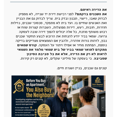
את הדירה ראיתם.
את השכנים בדקתם?
לפני רכישת דירת יד שנייה, לא מספיק
לבדוק טאבו, רישוי, תכנון ובדק בית. צריך לבדוק גם את הבניין
ואת האנשים שחיים בו. ועד בית לא מתפקד, סכסוכי שכנים, נזילות
חוזרות, חובות, רעש, דירות מפוצלות, השכרות קצרות טווח או
רכוש משותף מוזנח, כל אלה יכולים להפוך דירה טובה לעסקה
גרועה. שמאי בכיר יודע להנחות את הרוכש לבצע תחקור שכנים
נכון, לזהות נורות אזהרה, ולהבין אם הממצאים מצדיקים בדיקה
נוספת, הפחתת מחיר או אפילו ויתור על העסקה.
קורס שמאים
מתקדם לתואר שמאי בכיר של בית שמאי מלמד את השמאי
לראות לא רק את הדירה, אלא את כל סביבת הסיכון
שסביבה.
כי בעסקה של מיליוני שקלים, לא קונים רק קירות.
קונים גם שכנים, בניין ושגרת חיים.