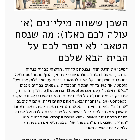
השכן ששווה מיליונים (או
עולה לכם כאלו): מה שנסח
הטאבו לא יספר לכם על
הבית הבא שלכם
דמיינו את הרגע הזה: נכנסתם לדירה, הריצוף מבריק בנקיון
מודרני, המטבח מצויד במפרט טכני יוקרתי, והנוף מהמרפסת נראה
כמו גלויה מושלמת. קל מאוד להתאהב בנכס על סמך "לוק אנד פיל"
קוסמטי, אך כאן בדיוק טמונה המלכודת ששמאים בכירים מכנים
"בלאי חיצוני" (External Obsolescence)
. נדל"ן, במהותו,
אינו רק רשימת מכולת של מ"ר ומיקום; הוא בראש ובראשונה הקשר
(Context) אנושי וחברתי.כאשר אתם קונים דירה, אתם קונים גם
"שותפים" כפויים לחיים – האנשים שחיים מעבר לקיר. האם ידעתם
שהשכן שמעבר לקיר יכול להשפיע על שווי הנכס שלכם ועל איכות
חייכם הרבה יותר מאשר שיפוץ מטבח יוקרתי? אם הריצוף הוא
"הגוף", השכנים הם "הנשמה" של הנכס, ולעיתים הנשמה הזו
עלולה להיות אפלה מאוד.