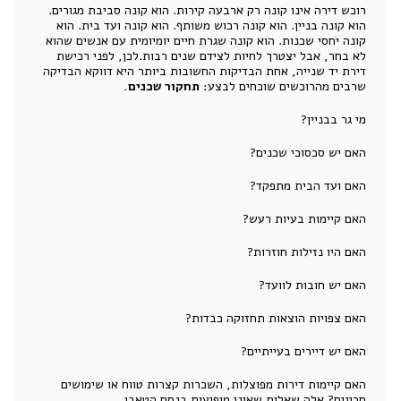
רוכש דירה אינו קונה רק ארבעה קירות. הוא קונה סביבת מגורים.
הוא קונה בניין. הוא קונה רכוש משותף. הוא קונה ועד בית. הוא
קונה יחסי שכנות. הוא קונה שגרת חיים יומיומית עם אנשים שהוא
לא בחר, אבל יצטרך לחיות לצידם שנים רבות.לכן, לפני רכישת
דירת יד שנייה, אחת הבדיקות החשובות ביותר היא דווקא הבדיקה
שרבים מהרוכשים שוכחים לבצע:
תחקור שכנים.
מי גר בבניין?
האם יש סכסוכי שכנים?
האם ועד הבית מתפקד?
האם קיימות בעיות רעש?
האם היו נזילות חוזרות?
האם יש חובות לוועד?
האם צפויות הוצאות תחזוקה כבדות?
האם יש דיירים בעייתיים?
האם קיימות דירות מפוצלות, השכרות קצרות טווח או שימושים
חריגים? אלה שאלות שאינן מופיעות בנסח הטאבו.