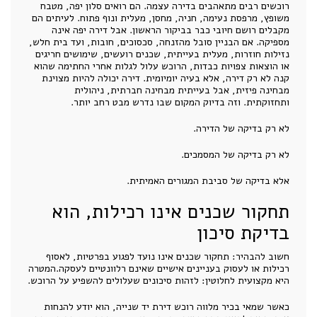
רוכשים רבים מתאהבים בדירה עצמה. הם רואים סלון יפה, מטבח
משופץ, מרפסת נעימה, חניה, מחסן, מעלית ונוף פתוח. לעיתים הם
מקבלים רושם חיובי כבר בביקור הראשון. אבל דירה יפה אינה
מספיקה. אם הבניין סובל מהזנחה, סכסוכים, חובות, ועד בית חלש,
נזילות חוזרות, מעלית בעייתית, שכנים רועשים, שימושים חריגים
או הוצאות צפויות כבדות, הרוכש עלול לגלות אחרי החתימה שהוא
קנה לא רק דירה, אלא בעיה יומיומית. דירה יכולה להיות מצוינת
מבחינה פיזית, אבל בעייתית מבחינה חברתית, ניהולית
ותחזוקתית. וזה בדיוק המקום שבו נדרש מבט רחב יותר.
לא רק בדיקה של הדירה.
לא רק בדיקה של המסמכים.
אלא בדיקה של סביבת המגורים האמיתית.
תחקור שכנים אינו רכילות, הוא
בדיקת סיכון
חשוב להבהיר: תחקור שכנים אינו נועד לפגוע בפרטיות, לאסוף
רכילות או לעסוק בעניינים אישיים שאינם רלוונטיים לעסקה.המטרה
היא מקצועית לחלוטין: לזהות סיכונים שעלולים להשפיע על הרוכש.
כאשר שמאי בכיר מלווה רוכש דירת יד שנייה, הוא יודע להנחות