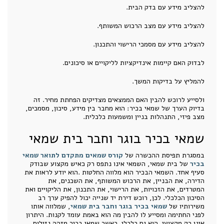
להצליב מידע עם בדק הבית.
להצליב מידע עם מצב הרכוש המשותף.
להצליב מידע עם מסמכי הרישוי והתכנון.
לבדוק האם קיימות אינדיקציות לליקויים או סיכונים.
להמליץ על בדיקות המשך.
ולסייע לרוכש להבין האם הממצאים מצדיקים הפחתת מחיר. זה
בדיוק הערך של שמאי בכיר: הוא מחבר בין מידע, סיכון, מסמכים,
מצב פיזי, התנהלות בניין ומשמעות כלכלית.
שמאי בכיר בוגר וחבר בית שמאי
במסגרת תפיסת ההכשרה של
קורס שמאים מתקדם לתואר שמאי
בכיר
של בית שמאי, השמאי אינו נתפס רק כאיש מקצוע שבודק
סעיף אחד. השמאי הבכיר הוא מלווה החלטות .הוא יודע לראות את
הדירה, את הבניין, את הרכוש המשותף, את השכנים, את
המטרדים, את הזכויות, את הרישוי, את התכנון, את הליקויים ואת
הסיכון הכלכלי. לכן, רוכש דירת יד שנייה יכול להפיק ערך רב
משירותיו של
שמאי בכיר בוגר וחבר בית שמאי
, שמלווה אותו
לפני החתימה ומסייע לו להבין מה הוא באמת עומד לקנות. היתרון
אינו רק מקצועי. הוא גם כלכלי. כאשר שמאי בכיר מזהה נזילות