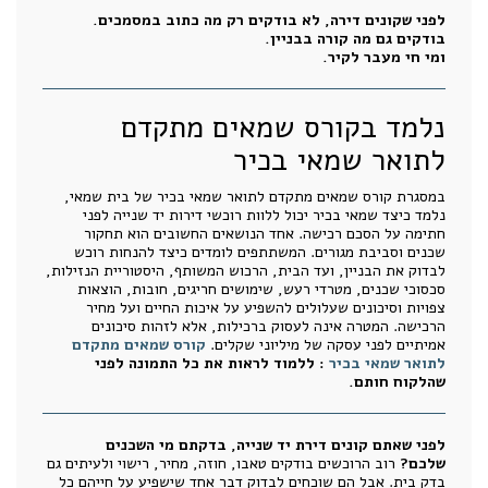
לפני שקונים דירה, לא בודקים רק מה כתוב במסמכים.
בודקים גם מה קורה בבניין.
ומי חי מעבר לקיר.
נלמד בקורס שמאים מתקדם
לתואר שמאי בכיר
במסגרת קורס שמאים מתקדם לתואר שמאי בכיר של בית שמאי,
נלמד כיצד שמאי בכיר יכול ללוות רוכשי דירות יד שנייה לפני
חתימה על הסכם רכישה. אחד הנושאים החשובים הוא תחקור
שכנים וסביבת מגורים. המשתתפים לומדים כיצד להנחות רוכש
לבדוק את הבניין, ועד הבית, הרכוש המשותף, היסטוריית הנזילות,
סכסוכי שכנים, מטרדי רעש, שימושים חריגים, חובות, הוצאות
צפויות וסיכונים שעלולים להשפיע על איכות החיים ועל מחיר
הרכישה. המטרה אינה לעסוק ברכילות, אלא לזהות סיכונים
אמיתיים לפני עסקה של מיליוני שקלים.
קורס שמאים מתקדם
לתואר שמאי בכיר
: ללמוד לראות את כל התמונה לפני
שהלקוח חותם.
לפני שאתם קונים דירת יד שנייה, בדקתם מי השכנים
שלכם?
רוב הרוכשים בודקים טאבו, חוזה, מחיר, רישוי ולעיתים גם
בדק בית. אבל הם שוכחים לבדוק דבר אחד שישפיע על חייהם כל