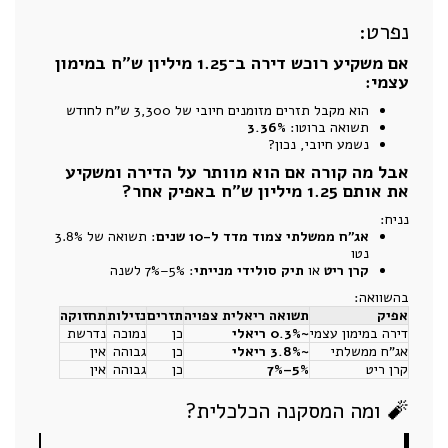
נפרט:
אם משקיע רוכש דירה ב־1.25 מיליון ש"ח במימון
עצמי:
הוא מקבל תזרים מזומנים חיובי של 3,300 ש"ח לחודש
תשואה ברוטו:
3.36%
נשמע חיובי, נכון?
אבל מה קורה אם הוא מוותר על הדירה ומשקיע
את אותם 1.25 מיליון ש"ח באפיק אחר?
נניח:
אג"ח ממשלתי צמוד מדד ל-10 שנים
: תשואה של 3.8%
נטו
קרן ריט
או
תיק סולידי מנייתי
: 5%–7% לשנה
בהשוואה:
אפיק
תשואה ריאלית צפויה
תזרים
נזילות
תחזוקה
דירה במימון עצמי
~0.3% ריאלי
כן
נמוכה
נדרשת
אג"ח ממשלתי
~3.8% ריאלי
כן
גבוהה
אין
קרן ריט
5%–7%
כן
גבוהה
אין
🧨 ומה המסקנה הכלכלית?