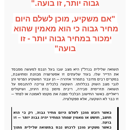
גבוה יותר, זו בועה."
"אם משקיע, מוכן לשלם היום 
מחיר גבוה כי הוא מאמין שהוא 
ימכור במחיר גבוה יותר - זו 
בועה"
תשואה שלילית בנדל"ן היא מצב שבו בעל הנכס למעשה מסבסד
את הדייר שלו. בעוד שלעתים זו אסטרטגיה מכוונת ומחושבת,
במקרים רבים מדובר בתמרור אזהרה — הן עבור המשקיע הפרטי והן
לגבי מצב השוק בכללותו. השקעה כלכלית צריכה להתבסס על
תשואה תזרימית סבירה, ריבית מימון ברת היגיון, ושיקולים
ריאליים. כאשר החישוב הכלכלי מפנה את מקומו לאמונה או לפחד —
זו כבר לא השקעה, אלא ספקולציה.
כאשר רוכש מוכן לשלם היום מחיר גבוה, רק כי הוא
חושב, חושש או מאמין שמחר המחיר יהיה גבוה יותר — זו
בועה.
כאשר משקיע מוכן לרכוש נכס בתשואה שלילית מתוך