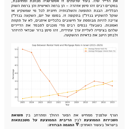
את הדייר שלו. בעוד שלעתים זו אסטרטגיה מכוונת ומחושבת,
במקרים רבים זהו סימן אזהרה – הן ברמה האישית והן ברמת השוק
הכללית. הבנת התופעה והשלכותיה חיונית לכל מי שמשקיע או
שוקל להשקיע בנדל"ן בתקופה זו. בסופו של יום, השקעה בנדל"ן
צריכה להיות מבוססת על חישובים כלכליים איתנים, לא על תקוות
ואמונות. כשבעלי נכסים רבים מדי מוכנים לסבסד את הדיירים
שלהם בציפייה לעליית ערך עתידית, זהו סימן ברור שכדאי להיזהר
ולבחון היטב את כדאיות ההשקעה.
הגרף שלפניך ממחיש את הפער ההולך ומתרחב בין
תשואת
השכירות הממוצעת
לבין
הריבית הממוצעת על משכנתאות
בישראל בעשור האחרון:🔻
המגמה הברורה
: