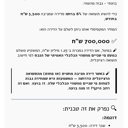
בועתי - גבוה מהשווי.
כדי להשיג תשואה של
6% ברוטו
מדירה שמניבה
3,500 ש"ח
בחודש
,
המחיר המקסימלי אותו ניתן לשלם על הדירה הוא:
✅
700,000 ש"ח
🧨 בפועל, אם הדירה נמכרת ב־1.25 מיליון ש"ח, המשקיע משלם
כמעט פי שניים מהשווי הכלכלי האמיתי של הנכס
לפי חישוב
תשואה רציונלית.
🧨
כאשר דירה מניבה מחצית (או פחות) מהתשואה
הרציונלית הדרושה — המשמעות היא שמחירה גבוה
לפחות פי שניים מהשווי הכלכלי שלה. זו בועה. ואם זה
רחב היקף? זו מגה בועה.
🔍 נפרק את זה טכנית:
דוגמה:
שכר דירה: 3,500 ש"ח