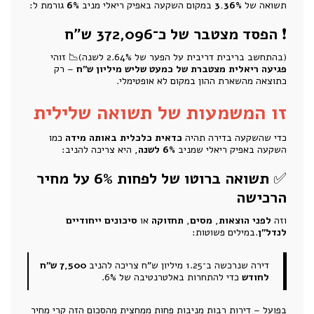
תשואה של
3.36%
במקום השקעה באפיק ריאלי מניב
6%
גורמת ל:
❗
הפסד מצטבר של כ־372,096 ש"ח
(בהתחשב בריבית דריבית על הפער של 2.64% לשנה)📉 זוהי
פגיעה ריאלית מצטברת של כמעט שליש מיליון ש"ח
– רק
כתוצאה מהשארת ההון במקום לא אופטימלי.
זו המשמעות של תשואה שלילית
כדי שהשקעה בדירה תהיה
כדאית כלכלית באותה מידה
כמו
השקעה באפיק ריאלי שמניב
6% לשנה
, היא צריכה להניב:
✅
תשואה ברוטו של לפחות 6% על מחיר
הרכישה
וזה
לפני הוצאות
,
מסים
,
תחזוקה
או
סיכונים ייחודיים
לנדל"ן
.במילים פשוטות:
דירה שנרכשה ב־1.25 מיליון ש"ח צריכה להניב
7,500 ש"ח
לחודש
כדי להתחרות באלטרנטיבה של 6%.
בפועל – דירות רבות מניבות פחות ממחצית מהסכום הזה קרי מחיר