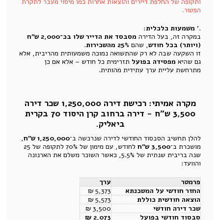
ותקופה של החלפת דיירים והוצאות אחרות כמו מיסוי מעבר לתקרת
הפטור.
.'
משמעות כלכלית
:
במקרה זה, בעל הדירה
מסבסד את הדייר שלו בכ־2,000 ש"ח
(ויותר) בכל חודש
, שהם
25% מהשכירות
.
זו השקעה שבה לא רק שהתשואה נמוכה משמעותית מהריבית, אלא
גם שהיא
מפסידה בפועל
תזרימית כל חודש – אלא אם כן
מתרחשת עליית ערך עתידית מהותית.
מקרה אמיתי: רכישת דירה 1,250,000 שכר דירה
3,500 ש"ח - דירה ברחוב קרן היסוד 70 בקרית
ביאליק.
להלן תחשיב הסבסוד החודשי לדירה שנרכשה ב־
1,250,000 ש"ח
,
מושכרת ב־
3,500 ש"ח
לחודש, עם מימון של 70% לתקופה של 25
שנה בריבית שנתית של 5.5%, כאשר השוכר משלם את הארנונה
והוועד:
פרמטר
ערך
החזר חודשי על המשכנתא
5,373 ₪
הוצאה חודשית כוללת
5,573 ₪
שכר דירה חודשי
3,500 ₪
סבסוד חודשי בפועל
2,073 ₪