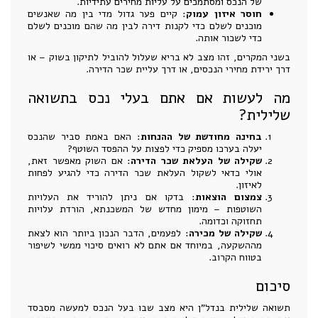
של הנכס ומסתמכים על עליות מחירים עתידיות.
חוסר איזון עמוק
: קיים פער גדול מדי בין מה שאנשים
מוכנים לשלם כדי לקנות דירה לבין מה שהם מוכנים לשלם
כדי לשכור אותה.
בשני המקרים, זהו מצב לא בריא שעלול להוביל לתיקון בשוק – או
דרך ירידת מחירי הנכסים, או דרך עליית שכר הדירה.
מה לעשות אם אתם בעלי נכס בתשואה
שלילית?
בחינה מחודשת של ההנחות
: האם באמת סביר שהנכס
יעלה בערכו מספיק כדי לפצות על ההפסד השוטף?
שקילה של העלאת שכר הדירה
: אם השוק מאפשר זאת,
אולי כדאי לשקול העלאת שכר הדירה כדי להגיע לפחות
לאיזון.
צמצום הוצאות
: בדקו אם ניתן להוריד את העלויות
השוטפות – מימון מחדש של המשכנתא, הורדת עלויות
תחזוקה וכדומה.
שקילה של מכירה
: לפעמים, הדבר הנכון ביותר הוא לצאת
מההשקעה, במיוחד אם אתם לא רואים סיכוי ממשי לשיפור
בטווח הקרוב.
סיכום
תשואה שלילית בנדל"ן היא מצב שבו בעל הנכס למעשה מסבסד