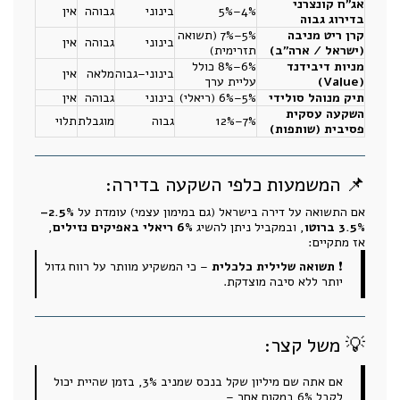
אג"ח קונצרני
4%–5%
בינוני
גבוהה
אין
בדירוג גבוה
קרן ריט מניבה
5%–7% (תשואה
בינוני
גבוהה
אין
(ישראל / ארה"ב)
תזרימית)
מניות דיבידנד
6%–8% כולל
בינוני–גבוה
מלאה
אין
(Value)
עליית ערך
תיק מנוהל סולידי
5%–6% (ריאלי)
בינוני
גבוהה
אין
השקעה עסקית
7%–12%
גבוה
מוגבלת
תלוי
פסיבית (שותפות)
📌 המשמעות כלפי השקעה בדירה:
אם התשואה על דירה בישראל (גם במימון עצמי) עומדת על
2.5%–
3.5% ברוטו
, ובמקביל ניתן להשיג
6% ריאלי באפיקים נזילים
,
אז מתקיים:
❗
תשואה שלילית כלכלית
– כי המשקיע מוותר על רווח גדול
יותר ללא סיבה מוצדקת.
💡 משל קצר:
אם אתה שם מיליון שקל בנכס שמניב 3%, בזמן שהיית יכול
לקבל 6% במקום אחר –