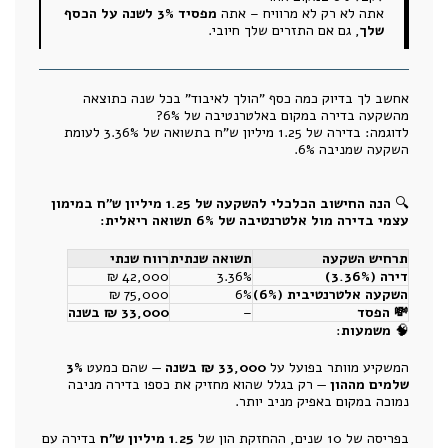
אתה לא רק לא מרוויח – אתה
מפסיד 3% לשנה על הכסף
שלך
, גם אם התזרים שלך חיובי.
אחשב לך בדיוק כמה כסף "הולך לאיבוד" בכל שנה כתוצאה
מהשקעה בדירה במקום באלטרנטיבה של 6%?
לדוגמה: בדירה של 1.25 מיליון ש"ח בתשואה של 3.36% לעומת
השקעה שמניבה 6%.
🔍
הנה החישוב הכלכלי להשקעה של 1.25 מיליון ש"ח במימון
עצמי בדירה מול אלטרנטיבה של 6% תשואה ריאלית:
תרחיש השקעה
תשואה שנתית
רווח שנתי
דירה (3.36%)
3.36%
42,000 ₪
השקעה אלטרנטיבית (6%)
6%
75,000 ₪
💸 הפסד
–
33,000 ₪ בשנה
🧠
משמעות
:
המשקיע מוותר בפועל על
33,000 ₪ בשנה
— שהם כמעט
3%
שלמים מההון
— רק בגלל שהוא מחזיק את כספו בדירה מניבה
נמוכה במקום באפיק מניב יותר.
בפריסה של 10 שנים, ההחזקת הון של
1.25 מיליון ש"ח
בדירה עם