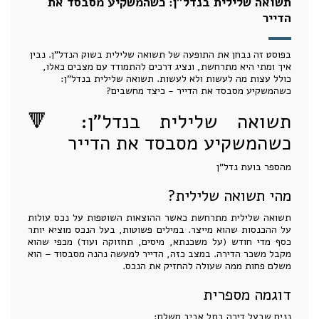
תשואה שלילית בנדל"ן: כשהמשקיע מסבסד את
הדייר
בפוסט זה נבחן את התופעה של תשואה שלילית בשוק הנדל"ן. נבין
איך ומתי היא מתרחשת, ונציג דרכים להתמודד עם מצבים כאלו,
כולל עצות מה לעשות ולא לעשות. תשואה שלילית בנדל"ן:
כשהמשקיע מסבסד את הדייר - כיצד מחשבים?
תשואה שלילית בנדל"ן: 🔻
כשהמשקיע מסבסד את הדייר
מהספר בועת נדל"ן
מהי תשואה שלילית?
תשואה שלילית מתרחשת כאשר ההוצאות השוטפות על נכס עולות
על ההכנסות שהוא מייצר. במילים פשוטות, בעל הנכס מוציא יותר
כסף מדי חודש (על משכנתא, מיסים, תחזוקה ועוד) מכפי שהוא
מקבל משכר הדירה. במצב כזה, הדייר למעשה נהנה מסבסוד – הוא
משלם פחות ממה שעולה להחזיק את הנכס.
דוגמה מספרית
נניח שבעל דירה בתל אביב משלם: