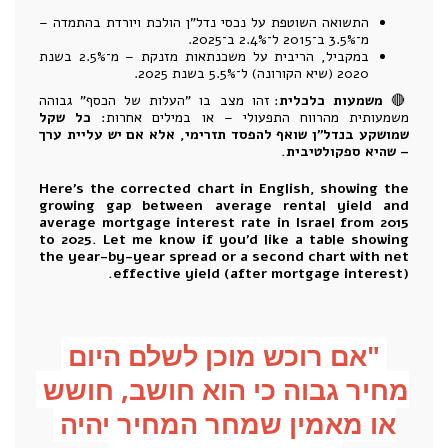
התשואה השוטפת על נכסי נדל"ן הולכת ויורדת בהתמדה –
מ־3.5% ב־2015 ל־2.4% ב־2025.
במקביל, הריבית על משכנתאות מזנקת – מ־2.5% בשנת
2020 (שיא הקורונה) ל־5.5% בשנת 2025.
🔴
משמעות כלכלית
: זהו מצב בו "העלות של הכסף" גבוהה
משמעותית מהרווח התפעולי – או במילים אחרות:
כל שקל
שמושקע בנדל"ן שואף להפסד תזרימי, אלא אם יש עליית ערך
– שהיא ספקולטיבית.
Here's the corrected chart in English, showing the
growing gap between average rental yield and
average mortgage interest rate in Israel from 2015
to 2025. Let me know if you'd like a table showing
the year-by-year spread or a second chart with net
effective yield (after mortgage interest).
 "אם רוכש מוכן לשלם היום 
מחיר גבוה כי הוא חושב, חושש 
או מאמין שמחר המחיר יהיה 