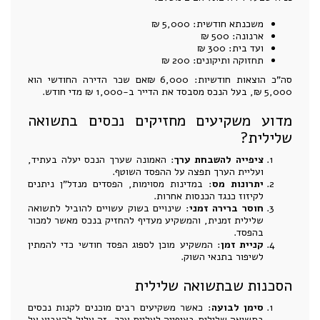
משכנתא חודשית: 5,000 ₪
ארנונה: 500 ₪
ועד בית: 300 ₪
תחזוקה ותיקונים: 200 ₪
סה"כ הוצאות חודשיות: 6,000 ₪אם שכר הדירה החודשי הוא
5,000 ₪, בעל הנכס מסבסד את הדייר ב-1,000 ₪ מדי חודש.
מדוע משקיעים מחזיקים נכסים בתשואה
שלילית?
ציפייה להשבחת ערך
: האמונה שערך הנכס יעלה בעתיד,
ועליית הערך תפצה על ההפסד השוטף.
יתרונות מס
: במדינות מסוימות, הפסדים מנדל"ן ניתנים
לקיזוז כנגד הכנסות אחרות.
חוסר ברירה זמני
: שינויים בשוק עשויים להוביל לתשואה
שלילית זמנית, והמשקיע מעדיף להחזיק בנכס מאשר למכור
בהפסד.
קניית זמן
: המשקיע מוכן לספוג הפסד חודשי כדי להמתין
לשיפור בתנאי השוק.
הסכנות שבתשואה שלילית
סימן לבועה
: כאשר משקיעים רבים מוכנים לקנות נכסים
בתשואה שלילית בציפייה לעליית ערך, זה עלול להצביע על