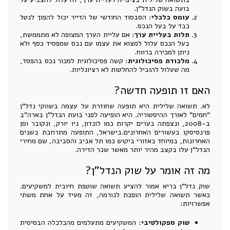
בועה בשוק הנדל"ן.
עומס כלכלי
: הסבסוד החודשי של הדייר יכול להפוך לנטל
כבד על בעל הנכס.
תלות בעליית ערך
: אם עליית הערך המצופה לא מתממשת,
בעל הנכס עלול למצוא את עצמו עם נכס שמפסיד כסף ולא
ניתן למכירה ברווח.
מלכודת פסיכולוגית
: קשה פסיכולוגית למכור נכס בהפסד,
מה שעלול להוביל להחלטות לא רציונליות.
האם זו תופעה חדשה?
לא. תשואה שלילית היא תופעה שחוזרת על עצמה בשווקי נדל"ן
"חמים" לאורך ההיסטוריה. היא הופיעה לפני בועת הנדל"ן בארה"ב
ב-2008, ונצפתה בערים יקרות כמו לונדון, ניו יורק, ונקובר וסן
פרנסיסקו בעשורים האחרונים.בישראל, התופעה מתרחבת בשנים
האחרונות, במיוחד באזורי ביקוש כמו תל אביב והסביבה, שם מחירי
הנדל"ן עלו בקצב מהיר יותר מאשר שכר הדירה.
מה זה אומר על שוק הנדל"ן?
שוק נדל"ן בריא אמור להציע תשואה שוטפת חיובית למשקיעים.
כאשר תשואה שלילית הופכת לנורמה, זה מעיד על אחת משתי
אפשרויות:
שוק ספקולטיבי
: המשקיעים מתעלמים מהכלכלה הבסיסית