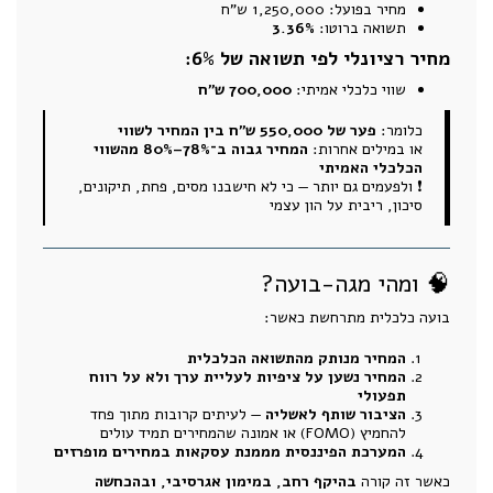
מחיר בפועל: 1,250,000 ש"ח
תשואה ברוטו:
3.36%
מחיר רציונלי לפי תשואה של 6%:
שווי כלכלי אמיתי:
700,000 ש"ח
כלומר:
פער של 550,000 ש"ח בין המחיר לשווי
או במילים אחרות:
המחיר גבוה ב־
78%–80%
מהשווי
הכלכלי האמיתי
❗ ולפעמים גם יותר — כי לא חישבנו מסים, פחת, תיקונים,
סיכון, ריבית על הון עצמי
🧠 ומהי מגה-בועה?
בועה כלכלית מתרחשת כאשר:
המחיר מנותק מהתשואה הכלכלית
המחיר נשען על ציפיות לעליית ערך ולא על רווח
תפעולי
הציבור שותף לאשליה
— לעיתים קרובות מתוך פחד
להחמיץ (FOMO) או אמונה שהמחירים תמיד עולים
המערכת הפיננסית מממנת עסקאות במחירים מופרזים
כאשר זה קורה
בהיקף רחב, במימון אגרסיבי, ובהכחשה