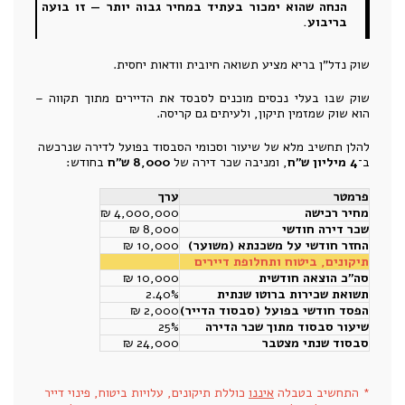
הנחה שהוא ימכור בעתיד במחיר גבוה יותר — זו בועה
בריבוע.
שוק נדל"ן בריא מציע תשואה חיובית וודאות יחסית.
שוק שבו בעלי נכסים מוכנים לסבסד את הדיירים מתוך תקווה –
הוא שוק שמזמין תיקון, ולעיתים גם קריסה.
להלן תחשיב מלא של שיעור וסכומי הסבסוד בפועל לדירה שנרכשה
ב־
4 מיליון ש"ח
, ומניבה שכר דירה של
8,000 ש"ח
בחודש:
פרמטר
ערך
מחיר רכישה
4,000,000 ₪
שכר דירה חודשי
8,000 ₪
החזר חודשי על משכנתא (משוער)
10,000 ₪
תיקונים, ביטוח ותחלופת דיירים
סה"כ הוצאה חודשית
10,000 ₪
תשואת שכירות ברוטו שנתית
2.40%
הפסד חודשי בפועל (סבסוד הדייר)
2,000 ₪
שיעור סבסוד מתוך שכר הדירה
25%
סבסוד שנתי מצטבר
24,000 ₪
* התחשיב בטבלה
איננו
כוללת תיקונים, עלויות ביטוח, פינוי דייר