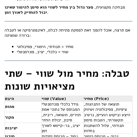
מבחינה מקצועית,
פער גדול בין מחיר לשווי הוא סימן להימור שאינו
.
יכול להחזיק לאורך זמן
אם תרצה, אוכל להפוך זאת לפסקת פתיחה לבלוג, לאינפוגרפיקה או לטבלה
ברורה שמציגה:
מחיר = תנודתי, הימורי, פסיכולוגי
שווי = כלכלי, יציב, פונדמנטלי
טבלה: מחיר מול שווי – שתי
מציאויות שונות
מחיר (Price)
שווי (Value)
היבט
תוצאה של התנהגות,
גודל כלכלי פונדמנטלי
מהות
ציפיות, פסיכולוגיה ושיווק
המבוסס על נתוני אמת
היצע וביקוש רגעיים, נרטיב
תזרים, תשואה, ריבית,
מקור
תקשורתי, הטבות מימון
סיכון, יכולת החזר
תנודתי, עלול להשתנות
יציב, בר-קיימא לאורך
יציבות
בחדות
זמן
גבוה – מבוסס הימור
נמוך – מבוסס יסודות
סיכון