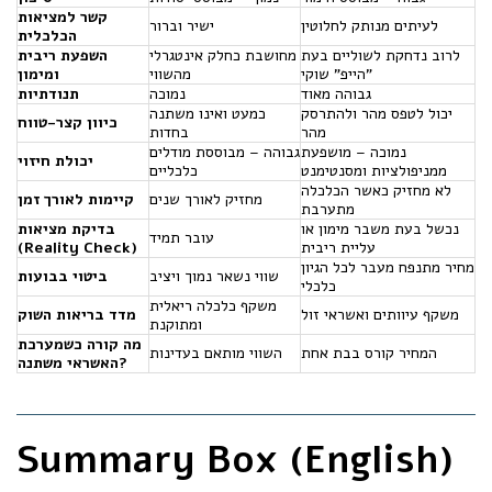
קשר למציאות
לעיתים מנותק לחלוטין
ישיר וברור
הכלכלית
לרוב נדחקת לשוליים בעת
מחושבת כחלק אינטגרלי
השפעת ריבית
"הייפ" שוקי
מהשווי
ומימון
גבוהה מאוד
נמוכה
תנודתיות
יכול לטפס מהר ולהתרסק
כמעט ואינו משתנה
כיוון קצר-טווח
מהר
בחדות
נמוכה – מושפעת
גבוהה – מבוססת מודלים
יכולת חיזוי
ממניפולציות ומסנטימנט
כלכליים
לא מחזיק כאשר הכלכלה
מחזיק לאורך שנים
קיימות לאורך זמן
מתערבת
נכשל בעת משבר מימון או
בדיקת מציאות
עובר תמיד
עליית ריבית
(Reality Check)
מחיר מתנפח מעבר לכל הגיון
שווי נשאר נמוך ויציב
ביטוי בבועות
כלכלי
משקף כלכלה ריאלית
משקף עיוותים ואשראי זול
מדד בריאות השוק
ומתוקנת
מה קורה כשמערכת
המחיר קורס בבת אחת
השווי מותאם בעדינות
האשראי משתנה?
Summary Box (English)