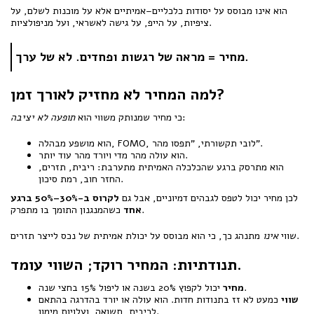
הוא אינו מבוסס על יסודות כלכליים–אמיתיים אלא על מוכנות לשלם, על
ציפיות, על הייפ, על גישה לאשראי, ועל מניפולציות.
מחיר = מראה של רגשות ופחדים. לא של ערך.
למה המחיר לא מחזיק לאורך זמן?
:
כי מחיר שמנותק משווי הוא
תופעה לא יציבה
הוא מושפע מבהלה, FOMO, לובי תקשורתי, "תפסו מהר".
הוא עולה מהר מדי ויורד מהר עוד יותר.
הוא מתרסק ברגע שהכלכלה האמיתית מתערבת: ריבית, תזרים,
החזר חוב, רמת סיכון.
לכן מחיר יכול לטפס לגבהים דמיוניים, אבל גם
לקרוס ב-30%–50% ברגע
כשהמנגנון התומך בו מתפרק.
אחד
מתנהג כך, כי הוא מבוסס על יכולת אמיתית של נכס לייצר תזרים.
שווי
אינו
תנודתיות: המחיר רוקד; השווי עומד.
יכול לקפוץ 20% בשנה או ליפול 15% בחצי שנה.
מחיר
שווי
כמעט לא זז בתנודות חדות. הוא עולה או יורד בהדרגה בהתאם
לריבית, תשואה, ועלויות מימון.