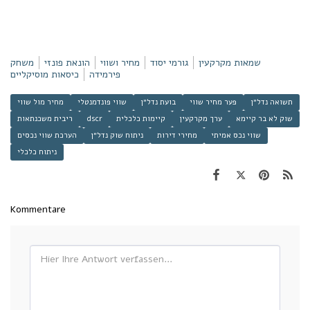
שמאות מקרקעין
גורמי יסוד
מחיר ושווי
הונאת פונזי
משחק
פירמידה
כיסאות מוסיקליים
תשואה נדל״ן
פער מחיר שווי
בועת נדל״ן
שווי פונדמנטלי
מחיר מול שווי
שוק לא בר קיימא
ערך מקרקעין
קיימות כלכלית
dscr
ריבית משכנתאות
שווי נכס אמיתי
מחירי דירות
ניתוח שוק נדל״ן
הערכת שווי נכסים
ניתוח כלכלי
Kommentare