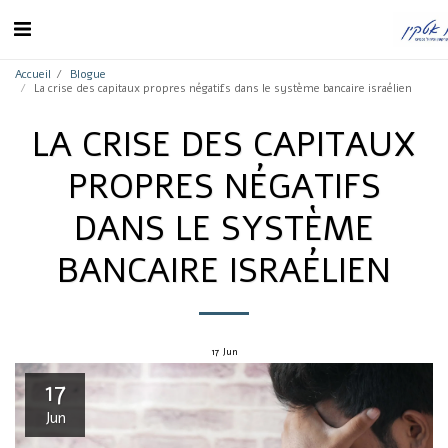
Accueil
Blogue
La crise des capitaux propres négatifs dans le système bancaire israélien
LA CRISE DES CAPITAUX
PROPRES NÉGATIFS
DANS LE SYSTÈME
BANCAIRE ISRAÉLIEN
17
Jun
17
Jun