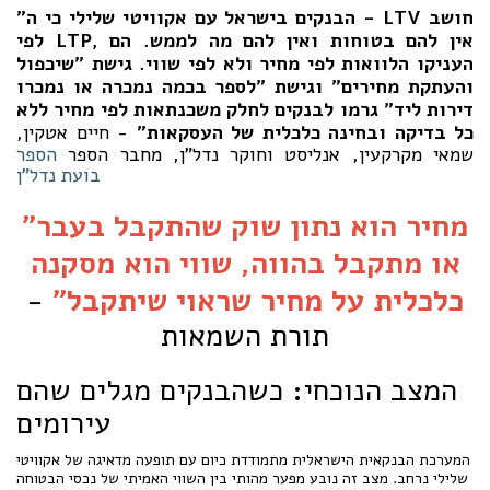
"הבנקים בישראל עם אקוויטי שלילי כי ה - LTV חושב
לפי LTP, אין להם בטוחות ואין להם מה לממש. הם
העניקו הלוואות לפי מחיר ולא לפי שווי. גישת "שיכפול
והעתקת מחירים" וגישת "לספר בכמה נמכרה או נמכרו
דירות ליד" גרמו לבנקים לחלק משכנתאות לפי מחיר ללא
כל בדיקה ובחינה כלכלית של העסקאות"
- חיים אטקין,
שמאי מקרקעין, אנליסט וחוקר נדל"ן, מחבר הספר
הספר
בועת נדל"ן
"מחיר הוא נתון שוק שהתקבל בעבר
או מתקבל בהווה, שווי הוא מסקנה
כלכלית על מחיר שראוי שיתקבל"
-
תורת השמאות
המצב הנוכחי: כשהבנקים מגלים שהם
עירומים
המערכת הבנקאית הישראלית מתמודדת כיום עם תופעה מדאיגה של אקוויטי
שלילי נרחב. מצב זה נובע מפער מהותי בין השווי האמיתי של נכסי הבטוחה