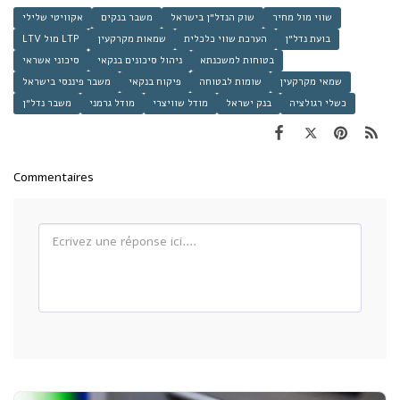
שווי מול מחיר
שוק הנדל״ן בישראל
משבר בנקים
אקוויטי שלילי
בועת נדל״ן
הערכת שווי כלכלית
שמאות מקרקעין
LTV מול LTP
בטוחות למשכנתא
ניהול סיכונים בנקאי
סיכוני אשראי
שמאי מקרקעין
שומות לבטוחה
פיקוח בנקאי
משבר פיננסי בישראל
כשלי רגולציה
בנק ישראל
מודל שוויצרי
מודל גרמני
משבר נדל״ן
Commentaires