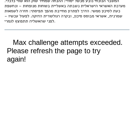
המשבר הנוכחי נובע מכשל יסודי: ההנחה שמחיר שוק הוא שווי כלכלי.
מערכת האשראי הישראלית נשבתה באשליית בטוחות מנופחות – ונחשפת
כעת לסיכון ממשי. הדרך לפתרון מחייבת מהפך תפיסתי: חזרה לשמאות
שמרנית, אשראי מבוסס סיכון, ובקרה רגולטורית הדוקה. לפעול עכשיו –
לפני שהאשליה תתפוצץ לגמרי.