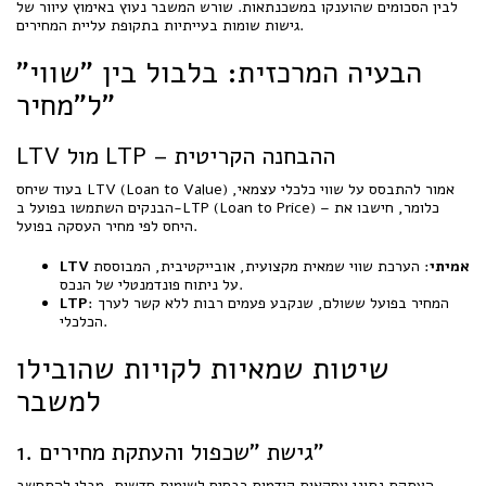
לבין הסכומים שהוענקו במשכנתאות. שורש המשבר נעוץ באימוץ עיוור של
גישות שומות בעייתיות בתקופת עליית המחירים.
הבעיה המרכזית: בלבול בין "שווי"
ל"מחיר"
LTV מול LTP – ההבחנה הקריטית
בעוד שיחס LTV (Loan to Value) אמור להתבסס על שווי כלכלי עצמאי,
הבנקים השתמשו בפועל ב-LTP (Loan to Price) – כלומר, חישבו את
היחס לפי מחיר העסקה בפועל.
LTV אמיתי
: הערכת שווי שמאית מקצועית, אובייקטיבית, המבוססת
על ניתוח פונדמנטלי של הנכס.
: המחיר בפועל ששולם, שנקבע פעמים רבות ללא קשר לערך
LTP
הכלכלי.
שיטות שמאיות לקויות שהובילו
למשבר
1. גישת "שכפול והעתקת מחירים"
העתקת נתוני עסקאות קודמות כבסיס לשומות חדשות, מבלי להתחשב