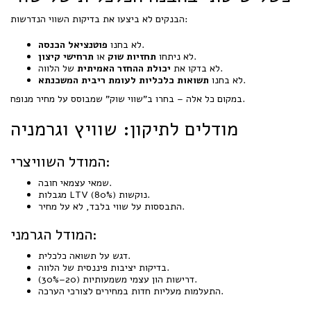
הבנקים לא ביצעו את בדיקות השווי הנדרשות:
.
לא בחנו
פוטנציאל הכנסה
.
לא ניתחו
תחזיות שוק
או
תרחישי קיצון
של הלווה.
לא בדקו את
יכולת ההחזר האמיתית
.
לא בחנו
תשואות כלכליות לעומת ריבית המשכנתא
במקום כל אלה – בחרו ב"שווי שוק" שמבוסס על מחיר מנופח.
מודלים לתיקון: שוויץ וגרמניה
המודל השוויצרי:
שמאי עצמאי חובה.
מגבלות LTV נוקשות (80%).
התבססות על שווי בלבד, לא על מחיר.
המודל הגרמני:
דגש על תשואה כלכלית.
בדיקות יציבות פיננסית של הלווה.
דרישות הון עצמי משמעותיות (20–30%).
התעלמות מעליות חדות במחירים לצורכי הערכה.