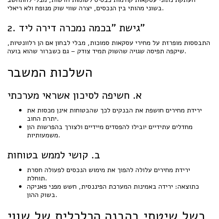
בשוני מהותי בין הנכסים, יצרה שווי שוק מנופח ולא ריאלי.
2. גישת "בכמה נמכרה דירה ליד"
התבססות מופרזת על מחירי עסקאות סמוכות, מבלי לבחון אם הן רלוונטיות,
שיקפה תפיסה שגויה שהשוק תמיד צודק – גם כשברור שהוא בועה.
השלכות המשבר
א. חשיפה לסיכון אשראי מערכתי
ירידת מחירים חושפת את הבנקים לכך שהבטוחות אינן מכסות את
יתרת החוב.
מחדלים עתידיים יובילו להפסדים מיידיים ולצורך בהפרשות הון
משמעותיות.
ב. קושי לממש בטוחות
ירידת מחירים עלולה להפוך את מימוש הנכסים לפעולה חסרת
תוחלת.
כתוצאה: ירידה באמינות המערכת הפיננסית, חשש מפני פאניקה
בשוק ההון.
כשל שיטתי בהבנה הכלכלית של שווי