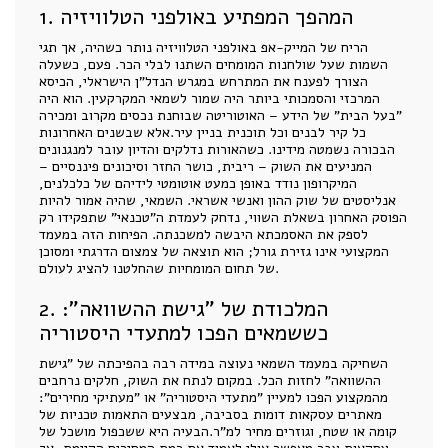
1. המהפך המפתיע באולפני הטלוויזיה
הריח של המייק-אפ באולפני הטלוויזיה נותר כשהיה, אך תגי
השמות שעל שולחנות המומחים השתנו לבלי הכר. פעם, כשעלה
הצורך לפענח את המתרחש במגרש הנדל"ן הישראלי, הכיסא
המרכזי והסמכותי ביותר היה שמור לשמאי המקרקעין. הוא היה
"בעל הבית" של הידע – האוטוריטה שבוחנת נכסים מקרוב ומכירה
כל קיר לבנים וכל תוכנית בניין עיר.אלא שבשנים האחרונות
הבכורה נשמטה מידינו. כשהאורות נדלקים והדיון עובר למנגנונים
המניעים את השוק – ריבית, כושר החזר וסיכונים פיננסיים –
המיקרופון נודד באופן כמעט אוטומטי לידיהם של כלכלנים,
אנליסטים של שוק ההון ואנשי אשראי. השמאי, שהיה אמור להיות
הפוסק האחרון בשאלת השווי, נדחק לעמדת ה"טכנאי" שתפקידו רק
לספק את האסמכתא היבשה למשכנתה. הפיחות הזה במעמד
המקצועי אינו גזירת גורל; הוא תוצאה של צמצום הדרגתי ומסוכן
של תחום המומחיות שהחלטנו להציג לעולם.
2. המלכודת של "גישת ההשוואה":
כששמאים הפכו למתעדי היסטוריה
השחיקה במעמד השמאי נעוצה במידה רבה בהפיכתה של "גישת
ההשוואה" לחזות הכל. במקום לנתח את השוק, חלקים נרחבים
מהמקצוע הפכו למעיין "מתעדי היסטוריה" או "מעתיקי מחירים":
מאתרים עסקאות דומות בסביבה, מבצעים התאמות טכניות של
קומה או שטח, וגוזרים מחיר למ"ר.הבעיה היא ששכפול מושכל של