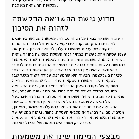
עסקאות ההשוואה משתנה.
מדוע גישת ההשוואה התקשתה
לזהות את הסיכון
גישת ההשוואה בנויה על הנחה סבירה: עסקאות שנעשו בין קונים
למוכרים בשוק מספקות אינדיקציה לשוויו של נכס דומה.אולם
בתקופה של עליות ממושכות עלול להיווצר מנגנון שמזין את
עצמו.עסקה אחת נעשית במחיר גבוה.העסקה משמשת נתון השוואה
בשומות הבאות.השומות תומכות במימון עסקאות חדשות.העסקאות
החדשות נעשות במחיר גבוה יותר.המחירים החדשים הופכים לנתוני
ההשוואה הבאים.אין הכרח שכל אחת מן העסקאות תהיה בלתי
סבירה כשלעצמה. הבעיה היא שהמערכת עלולה ליצור מעגל שבו
עסקאות עבר מאשרות עסקאות עתיד, בלי שמתבצעת בדיקה
מספקת של נקודת העיגון הכלכלית.במצב כזה, גישת ההשוואה
מסוגלת למדוד בצורה מדויקת למדי את התפשטות העלייה, אך
מתקשה לזהות מתי מחיר השוק מתרחק מגורמי היסוד.זה אינו כשל
של הגישה עצמה.זהו כשל אפשרי באופן השימוש בה.גישת
ההשוואה אינה מחייבת את השמאי להתעלם מתשואה, ממימון,
מסיכון, מכושר רכישה או מתנאי העסקה. להפך, ניתוח מקצועי של
עסקאות ההשוואה צריך לבחון את התנאים שהביאו ליצירתן.עסקה
איננה רק מספר.היא תוצאה של מכלול נסיבות.
מבצעי המימון שינו את משמעות