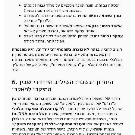
עסקה גבוהה:
קונה ומוכר מסכמים על מחיר גבוה (לעתים
בזכות מינוף חריג או הטבת מימון).
נתון השוואה חדש:
המחיר נרשם במאגרים והופך לסטנדרט
ה"נכון" לסביבה.
אישור מימון בנקאי:
השמאי מאשר את השווי בהתבסס על
אותה עסקת השוואה, והבנק מעניק אשראי.
עסקה גבוהה יותר:
המימון הזמין מאפשר לקונה הבא לשלם
אפילו יותר, וחוזר חלילה.
חשוב להבין:
בועה לא נוצרת כשהמחירים יורדים; היא מתנפחת
דווקא בזמן העלייה
, ברגע שהמחירים מתנתקים מהיסודות
הכלכליים כמו הכנסה פנויה ותשואה ריאלית. שמאות שאינה בוחנת
סבירות כלכלית אלא רק "השוואת מחירים", היא הדלק של התהליך
הזה.
6. היתרון הנשכח: השילוב הייחודי שבין
המיקרו למאקרו
הדרך של השמאי חזרה לעמדת הנהגה עוברת בחיבור המחודש בין
ה"דנ"א" של הנכס לבין ה"אקלים" של השוק. השמאי הוא היחיד
שיכול לגשר על הפער שבין המקרו למיקרו:
העולם המיקרו-כלכלי
זכויות בנייה, מצב תכנוני ומשפטי, איכות
(ה-DNA של הנכס):
הגמר, הצמדות ספציפיות וניתוח פרטני של תנאי החוזה. הכלכלן
לעולם לא יבין את אלו.
העולם המאקרו-כלכלי (האקלים השוקי):
מגמות אשראי, שינויי ריבית, כושר החזר של הציבור, תשואות
אלטרנטיביות וסיכוני שוק רחבים. השמאי ה"טכנאי" נוטה להתעלם