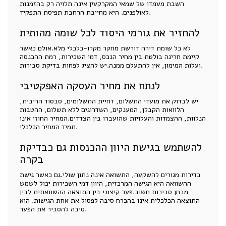
השבת מעמדו של שמאי המקרקעין אינה תלויה רק בהזמנות
לאולפנים. היא מחייבת הרחבת תפיסת התפקיד.
להחזיר את גורמי היסוד לכל שומה מהותית
לא כל שומת דירה דורשת מחקר מקרו-כלכלי מלא.אולם כאשר
קיימת חריגה בולטת בין מחיר הנכס, דמי השכירות, רמת ההכנסה
ועלות המימון, אין להתעלם ממנה.יש להציג לפחות בדיקת סבירות.
לנתח את מחיר העסקה האפקטיבי
יש לבדוק את מועדי התשלום, דחיית התשלומים, סבסוד הריבית,
הלוואות הקבלן, המענקים, השדרוגים ללא תשלום, ההטבות
הנלוות, ההצמדות והעלויות שהועברו בין הצדדים.המחיר החוזי אינו
תמיד המחיר הכלכלי.
להשתמש בגישת היוון ההכנסות גם כבדיקת
בקרה
בדירות מגורים להשקעה, התשואה אינה נתון שולי.גם כאשר גישת
ההשוואה היא הגישה המרכזית, היוון דמי השכירות יכול לשמש
מבחן סבירות חשוב.פער קיצוני בין התוצאה ההשוואתית לבין
התוצאה הכלכלית אינו בהכרח סיבה לפסול את אחת הגישות. הוא
סיבה להסביר את הפער.