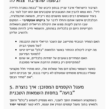
בשפה שהציבור צמא לה?
הציבור הישראלי איבד עניין בנתון היבש של "בכמה נמכרה הדירה
ליד". הוא צמא להבין את המנגנונים שקובעים אם הוא יוכל לגור בה.
בעוד ששמאים רבים נטשו מושגים כמו ריבית, תשואה ואינפלציה,
הכלכלנים אימצו אותם והחלו לדבר על
ביקוש אפקטיבי
– המקום
שבו הרצון לקנות פוגש את היכולת הריאלית לממן.השאלות
הקריטיות היום הן כלכליות במהותן, והשמאי חייב להיות מסוגל
להשיב עליהן:
האם המחיר הנוכחי מתיישב עם השכר הריאלי ורמת ההכנסה
של משקי הבית?
מה יקרה ליכולת ההחזר כאשר הלוואות "בלון" וגרייס יגיעו
למועד הפירעון?
האם המחירים נשענים על יסודות כלכליים, או שהם
מתקיימים רק בחסות הרחבת אשראי מסוכנת?
כאשר השמאי נאלם דום מול שאלות אלו, הוא מותיר חלל מקצועי
שאליו נכנסים מומחים שמעולם לא ביקרו בנכס, אך מבינים היטב
את "מחיר הכסף".
5. מעגל הקסמים המסוכן: איך נוצרת
"בועה" בחסות השמאות הטכנית
כשמקצוע השמאות הופך לטכני, הוא מפסיק לשמש כ"בלם" והופך
:
למאיץ בתוך מעגל קסמים המזין את עצמו, ללא קשר ל
גורמי יסוד