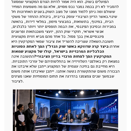
הפועלים בשוק. הוא היה אמור להיות הגורם המקצועי שמסוגל
להסביר לא רק בכמה נמכר נכס מסוים, אלא גם מה משמעות המחיר
ששולם ומה ניתן ללמוד ממנו על מצב השוק.בשנים האחרונות חל
שינוי.כאשר הדיון הציבורי עוסק בריבית, ביכולת ההחזר של משקי
הבית, במינוף, בתשואות, במבצעי מימון, במלאי דירות, בהאטה
במכירות ובסיכון הפיננסי, את הבמה תופסים יותר ויותר כלכלנים,
אנשי אשראי, חוקרי שוק ההון, יועצי משכנתאות ופרשנים
פיננסיים.אין בכך פסול. כל אחד מהם מביא זווית מקצועית
חשובה.השאלה שצריכה להטריד את ציבור שמאי המקרקעין היא
אחרת:
כיצד קרה שדווקא כאשר שוק הנדל"ן הפך לאחת הסוגיות
הכלכליות המרכזיות בישראל, קולו של מקצוע שמאות
המקרקעין הפך לפחות מרכזי בדיון הציבורי?
התשובה אינה
נמצאת רק באולפני הטלוויזיה או בהחלטותיהם של עורכי התוכניות.
היא מחייבת גם בחינה עצמית של המקצוע.ייתכן שלא איבדנו את
הבכורה משום שהתקשורת נטשה אותנו. ייתכן שאיבדנו אותה משום
שבמשך שנים צמצמנו בהדרגה את תחום המומחיות שאנו מציגים
לציבור.