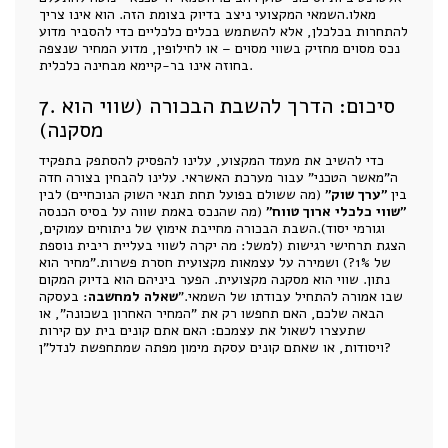
מאלו.השמאי המקצועי ניצב בדיוק בצומת הזה. הוא אינו צריך
להתחרות בכלכלן, אלא להשתמש בכלים כלכליים כדי להסביר מדוע
נכס מסוים מחזיק בשווי מסוים – או לחילופין, מדוע המחיר שנצפה
בחוזה אינו בר-קיימא מבחינה כלכלית.
7. סיכום: הדרך להשבת הבכורה (שווי הוא
מסקנה)
כדי להשיב את מעמד המקצוע, עלינו להפסיק להסתפק בתפקיד
ה"מאשר הטכני" עבור מערכת האשראי. עלינו להבחין בצורה חדה
בין
"ערך שוק"
(מה ששולם בפועל תחת תנאי השוק הנוכחיים) לבין
"שווי כלכלי ארוך טווח"
(מה שהנכס באמת שווה על בסיס הכנסה
וגורמי יסוד).השבת הבכורה מחייבת אימוץ של ניתוחים עמוקים,
הצגת תרחישי רגישות (למשל: מה יקרה לשווי בעליית ריבית נוספת
של 1%?) ושמירה על עצמאות מקצועית חסרת פשרות."מחיר הוא
נתון. שווי הוא מסקנה מקצועית. הפער ביניהם הוא בדיוק המקום
שבו אמורה להתחיל עבודתו של השמאי."
שאלה למחשבה:
בעסקה
הבאה שלכם, האם תחפשו רק את "המחיר האחרון בשכונה", או
שתעצרו לשאול את עצמכם: האם אתם קונים בית עם קירות
ויסודות, או שאתם קונים עסקת מימון מפתה שמתחפשת לנדל"ן?