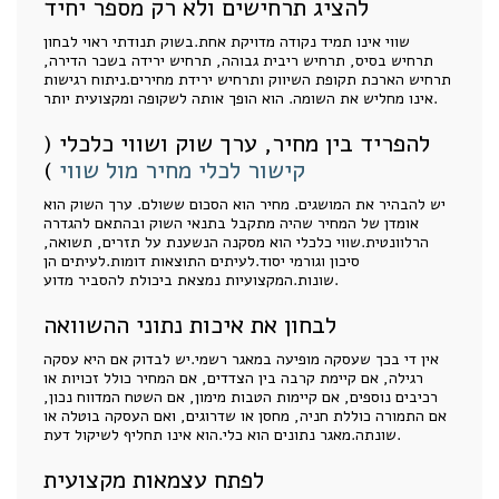
להציג תרחישים ולא רק מספר יחיד
שווי אינו תמיד נקודה מדויקת אחת.בשוק תנודתי ראוי לבחון
תרחיש בסיס, תרחיש ריבית גבוהה, תרחיש ירידה בשכר הדירה,
תרחיש הארכת תקופת השיווק ותרחיש ירידת מחירים.ניתוח רגישות
אינו מחליש את השומה. הוא הופך אותה לשקופה ומקצועית יותר.
להפריד בין מחיר, ערך שוק ושווי כלכלי (
קישור לכלי מחיר מול שווי
)
יש להבהיר את המושגים. מחיר הוא הסכום ששולם. ערך השוק הוא
אומדן של המחיר שהיה מתקבל בתנאי השוק ובהתאם להגדרה
הרלוונטית.שווי כלכלי הוא מסקנה הנשענת על תזרים, תשואה,
סיכון וגורמי יסוד.לעיתים התוצאות דומות.לעיתים הן
שונות.המקצועיות נמצאת ביכולת להסביר מדוע.
לבחון את איכות נתוני ההשוואה
אין די בכך שעסקה מופיעה במאגר רשמי.יש לבדוק אם היא עסקה
רגילה, אם קיימת קרבה בין הצדדים, אם המחיר כולל זכויות או
רכיבים נוספים, אם קיימות הטבות מימון, אם השטח המדווח נכון,
אם התמורה כוללת חניה, מחסן או שדרוגים, ואם העסקה בוטלה או
שונתה.מאגר נתונים הוא כלי.הוא אינו תחליף לשיקול דעת.
לפתח עצמאות מקצועית