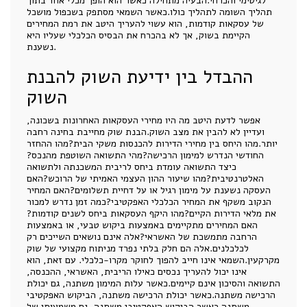
לגיטימי והכרחי.הבעיה מתחילה כאשר הוא הופך מכלי אחד בתוך
תהליך השומה לתהליך כולו.כאשר השמאי מסתפק בשכפול מושכל
של עסקאות קודמות, הוא עשוי להעריך היטב את רמת המחירים
הקיימת בשוק, אך לא בהכרח את הבסיס הכלכלי שעליו היא
נשענת.
ההבדל בין ידיעת השוק להבנת
השוק
אפשר לדעת היטב מה היו מחירי העסקאות האחרונות בשכונה,
ועדיין לא להבין את מצב השוק.הבנת שוק מחייבת בחינה רחבה
יותר.מהו היחס בין מחירי הדירות להכנסות משקי הבית?מהו ההחזר
החודשי הנדרש למימון הרכישה?מהי התשואה השוטפת מהנכס?
כיצד התשואה עומדת ביחס לריבית המשכנתה ולתשואה
האלטרנטיבית?מהו שיעור ההון העצמי האמיתי של הרוכש?האם
העסקה נשענת על מימון רגיל או על דחיית תשלומים?האם המחיר
הנקוב משקף את המחיר הכלכלי האפקטיבי?כמה זמן נדרש למכור
את מלאי הדירות הקיים?מהו היקף העסקאות ביחס לשנים קודמות?
האם המחירים מתקיימים באמצעות ביקוש טבעי, או באמצעות
הרחבה מתמשכת של האשראי?אלה אינם נושאים השייכים רק
לכלכלנים.אלה הם חלק בלתי נפרד מניתוח מקצועי של שוק
מקרקעין.השמאי אינו חייב להפוך לחוקר מקרו-כלכלי. עם זאת, הוא
אינו יכול להעריך נכסים כאילו הריבית, האשראי, ההכנסה,
התשואה והסיכון אינם קיימים.כאשר עלות המימון משתנה, גם יכולת
הרכישה משתנה.כאשר יכולת הרכישה משתנה, הביקוש האפקטיבי
משתנה.כאשר הביקוש האפקטיבי משתנה, גם משמעותן של