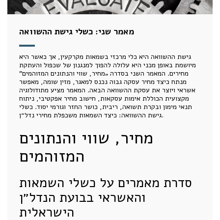
מאמר שני: כשלי גישת ההשוואה
גישת ההשוואה היא כלי מרכזי בשמאות מקרקעין, אך כאשר היא
מיושמת באופן מכני היא עלולה להפוך למנגנון של שכפול והעתקת
מחירים. המאמר השני בסדרה „מחיר, שווי והנתונים המזוהמים”
מנתח כיצד מחיר עסקה גבוה נכנס למאגר, מזין שומה, מאפשר
אשראי ויוצר את עסקת ההשוואה הבאה. המאמר מציע מתודולוגיה
מקצועית הכוללת אימות עסקאות, חישוב מחיר אפקטיבי, ניתוח
תנאי מימון ובקרת תשואה, ריבית, כושר החזר וגורמי יסוד. כשלי
גישת ההשוואה: כיצד השמאות משכפלת מחירי נדל״ן.
מחיר, שווי והנתונים
המזוהמים
סדרת מאמרים על כשלי השמאות
והאשראי בבועת הנדל״ן
הישראלית