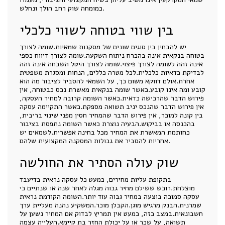
כמומחה שוק רחב הולך ונחלש.
בין שווי בטוחה לשווי כלכלי
יש להבחין בין סוגים שונים של מסקנות שמאיות.שומה לצורך
בטוחה בנקאית אינה בהכרח ניתוח השקעה.שומה לצורך דיווח כספי
אינה זהה לשומה לצורך פיצוי.שומה לצורך היטל השבחה אינה זהה
לבדיקת כדאיות כלכלית.לכל מטרה כללים, הנחות ומסגרת משפטית
אחרת.אולם דווקא משום כך, על השמאי להסביר לציבור מה הוא
קובע ומה אינו קובע.כאשר שומה בנקאית מאשרת נכס כבטוחה, אין
פירוש הדבר שהרכישה כדאית.כאשר השומה קרובה למחיר העסקה,
אין פירוש הדבר שהנכס יניב תשואה מספקת.כאשר התקיימה עסקה
בין קונה למוכר, אין פירוש הדבר שהמחיר חסין מפני שינוי בריבית,
בהכנסה או בביקוש.הבעיה נוצרת כאשר השומה נתפסת בציבור
כחותמת המאשרת את המחיר מכל בחינה אפשרית.לשמאים יש
אחריות להסביר את גבולות המסקנה המקצועית שלהם.
שוק עולה הסתיר את החולשה
בתקופת עליות מחירים, כמעט כל עסקה נראית בדיעבד
מוצלחת.רוכש ששילם מחיר גבוה מגלה לאחר שנה או שנתיים כי
עסקה סמוכה בוצעה במחיר גבוה עוד יותר.השומה הקודמת נראית
שמרנית.הבנק מרגיש מוגן.הקבלן מוכר.המשקיע נהנה מעליית ערך
חשבונאית.במצב כזה, כמעט אין תמריץ לבדוק אם המחיר נשען על
תשואה, על שכר או על יכולת החזר בת קיימא.העלייה עצמה