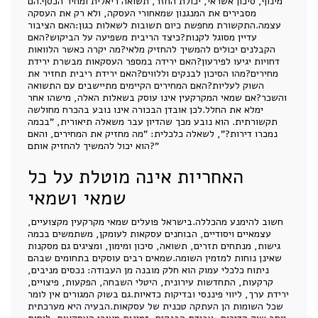
מינוף, סיכון אשראי, יכולת החזר, תשואה ריאלית ומחיר הכסף.הם
מסבירים את המנגנון שמאחורי העסקה, ולא רק את העסקה
עצמה.התקשורת מחפשת כיום תשובות לשאלות כגון:האם הציבור
עדיין מסוגל לקנות?כיצד הריבית משפיעה על הביקוש?האם
הקבלנים יכולים להמשיך להחזיק מלאי?מה יקרה כאשר הלוואות
דחויות יגיעו לפירעון?האם ירידה במספר העסקאות מבשרת ירידת
מחירים?מהו הסיכון לבנקים וללווים?האם ירידת ריבית תחזיר את
השוק לעליות?האם המחירים הקיימים מתיישבים עם התשואה
והשכר?אם שמאי המקרקעין אינו עוסק בשאלות האלה, מישהו אחר
ימלא את החלל.לכן אובדן הבכורה אינו נובע בהכרח מחולשה
תקשורתית. הוא נובע מכך שהדיון עבר משאלה תיאורית, "בכמה
נמכרו דירות?", לשאלה כלכלית: "מה מחזיק את המחירים, והאם
הוא יכול להמשיך להחזיק אותם?"
האחריות אינה מוטלת על כל
שמאי ושמאי
חשוב להימנע מהכללה.בישראל פועלים שמאי מקרקעין מקצועיים,
עצמאיים ויסודיים, הבוחנים עסקאות לעומקן, משתמשים בכמה
גישות, מנתחים תזרים, תשואה, סיכון ומימון, ומציגים גם מסקנות
שאינן נוחות למזמין השומה.שמאים רבים עוסקים בתחומים שבהם
ניתוח כלכלי עמוק הוא חלק מובנה מן העבודה: נכסים מניבים,
קרקעות, התחדשות עירונית, היטלי השבחה, הפקעות, פיצויים,
ירידת ערך, ליווי פיננסי ובדיקות כדאיות.גם בשוק המגורים אין לומר
שכל השומות הן העתקה טכנית של עסקאות.הבעיה היא מערכתית