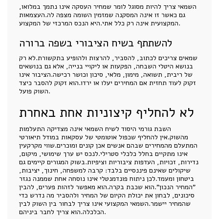
השמאי צריך להיות מסוגל לומר שמחיר העסקה אינו נתמך במלואו,
גם כאשר זו אינה המסקנה שמזמין השומה מצפה לה.העצמאות
המקצועית אינה רק כלל אתי.היא הנכס המרכזי של המקצוע.
להשתתף בשיח הציבורי בשפה ברורה
שמאים צריכים לכתוב, להסביר, להרצות ולהופיע בתקשורת.לא רק
בנושא היטלי השבחה, הפקעות או ליקויי בנייה, אלא גם בנושאים
של ריבית, תשואה, מימון, מלאי, סיכון וכושר רכישה.הציבור אינו
זקוק לעוד תחזית אם המחירים יעלו או ירדו.הוא זקוק להסבר כיצד
השוק פועל.
לא להחליף קיצוניות אחת באחרת
השבת גורמי היסוד לשיח השמאי אינה מצדיקה התעלמות
מהשוק.אין להחליף שכפול אוטומטי של עסקאות במודל תיאורטי
המתעלם מהמחירים שבהם אנשים אכן קונים ומוכרים.שווי מקרקעין
אינו מתקיים בחלל כלכלי סטרילי.לנכס יש ערך שימושי, מיקום,
נדירות, זכויות, העדפות ציבוריות וציפיות.בשוק המגורים קיימים גם
שיקולים שאינם פיננסיים בלבד: קרבה למשפחה, חינוך, יציבות,
ביטחון ומעמד.לכן ניתוח פונדמנטלי אינו נוסחה אחת שממנה נגזר
"המחיר הנכון".הוא שכבת בקרה.הוא מאפשר לזהות פערים, להבין
סיכונים, לבחון את יכולת הקיום של המחיר ולהסביר מה נדרש כדי
שהמחיר יישמר.השמאי המקצועי אינו צריך לבחור בין השוק לבין
הכלכלה.הוא צריך לחבר ביניהם.