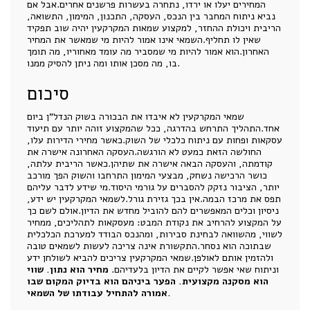
המחירים יעלו או ירדו, נתחרה בעשרות פרשנים אחרים.אבל אם
נביא ניתוח המחבר בין הנכס, העסקה, התכנון, המימון, התשואה,
הריבית ויכולת ההחזר, למקצוע שמאות המקרקעין יהיה שוב תפקיד
שאין לו תחליף.השמאי אינו אמור להיות מי שמאשר את המחיר
האחרון.הוא אמור להיות מי שמסביר מה עומד מאחוריו, מה תומך
בו, מה מסכן אותו ומה ניתן להסיק ממנו.
סיכום
שמאי המקרקעין לא איבדו את הבכורה בשוק הנדל"ן ביום
אחד.התהליך התרחש בהדרגה, ככל שהמקצוע זוהה יותר עם תיעוד
עסקאות ופחות עם ניתוח כלכלי של השוק.כאשר מחירי הדירות עלו,
החולשה הזאת כמעט לא הורגשה.העסקה האחרונה אישרה את
קודמתה, והעסקה הבאה אישרה את שתיהן.כאשר הריבית עלתה,
כושר הרכישה נשחק, מבצעי המימון התרחבו והשוק הפך מורכב
יותר, הציבור נזקק להסברים על גורמי היסוד.מי שידע לדבר עליהם
תפס את מרכז הבמה.אין בכך גזירת גורל.לשמאי המקרקעין יש ידע,
ניסיון וכלים המאפשרים להם להוביל מחדש את הדיון.אולם לשם כך
על המקצוע להרחיב את נקודת המבט: מעסקאות לתהליכים, ממחיר
לשווי, מהשוואה לבחינת סבירות, ומהנכס הבודד למערכת הכלכלית
שבתוכה הוא נסחר.התקשורת אינה צריכה לעשות לשמאים טובה
ולהזמין אותם לאולפן.שמאי המקרקעין צריכים להביא לשולחן ידע
וניתוח שאי אפשר לקיים את הדיון בלעדיהם.
מחיר הוא נתון. שווי
הוא מסקנה מקצועית. הפער ביניהם הוא בדיוק המקום שבו
אמורה להתחיל עבודתו של השמאי.