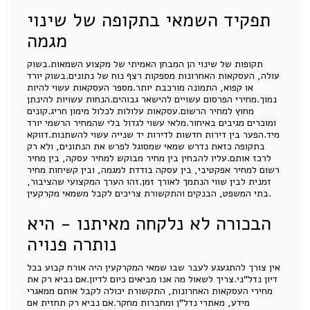
תפקיד השמאי בתקופה של שינוי
מגמה
תקופות של שינוי הן המבחן האמיתי של מקצוע השמאות.בשוק
עולה, העסקאות האחרונות מספקות רצף נוח של נתונים.בשוק יורד
או קפוא, התמונה מורכבת יותר.מספר העסקאות עשוי להיות
נמוך.מחירי הפרסום עשויים להישאר גבוהים.הנחות עשויות להינתן
מחוץ למחיר הרשום.עסקאות עלולות לכלול מימון חריג.קונים
ומוכרים מגיבים באיחור.מלאי עשוי לגדול בלי שהמחיר הרשמי יורד
מיד.הפער בין דירות חדשות לדירות יד שנייה עשוי להשתנות.דווקא
בתקופה כזאת נדרש שמאי שמסוגל לפרש את הנתונים, ולא רק
לרכז אותם.עליו להבחין בין מחיר מבוקש למחיר עסקה, בין מחיר
רשום למחיר אפקטיבי, בין עסקה בודדת למגמה, ובין קשיחות מחיר
זמנית לבין שווי הנתמך לאורך זמן.זהו הערך המקצועי שהציבור,
בתי המשפט, הבנקים והתקשורת צריכים לקבל משמאי מקרקעין.
הבכורה לא נלקחה מאיתנו - היא
נותרה פנויה
אין צורך להתגעגע לעבר שבו שמאי המקרקעין היה אורח קבוע בכל
דיון נדל"ני.צריך לשאול מה אנו מביאים כיום לדיון.אם נביא רק את
מחירי העסקאות האחרונות, התקשורת יכולה לקבל אותם ממאגרי
מידע, מאתרי נדל"ן ומחברות מחקר.אם נביא רק תחזית אם