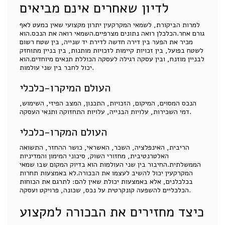
לדיון שאחרים אינם מביאים
למרות הביקורת, לשמאי המקרקעין יתרון מקצועי שאין כמעט לאף
גורם אחר.הכלכלן רואה נתונים מצרפיים.השמאי רואה את הנכס.הוא
מכיר את הפער בין דירה חדשה לדירת יד שנייה, בין שטח רשום
לשטח בפועל, בין זכויות קיימות לזכויות מותנות, בין בניין מתוחזק
לבניין מוזנח, ובין עסקה רגילה לעסקה הכוללת תנאים מיוחדים.הוא
יכול לחבר בין שני עולמות.
העולם המיקרו-כלכלי
הנכס המסוים, המיקום, הזכויות, התכנון, המצב הפיזי, השימוש,
דמי השכירות, עלויות הבנייה, עלויות התחזוקה ותנאי העסקה.
העולם המקרו-כלכלי
הריבית, האינפלציה, השכר, האשראי, כושר ההחזר, התשואה
האלטרנטיבית, מחזורי השוק, סיכוני המימון והמדיניות
הממשלתית.החיבור בין שני העולמות הוא בדיוק המקום שבו שמאי
המקרקעין יכול להשיב לעצמו את הבכורה.לא באמצעות תחרות
בכלכלנים, אלא באמצעות יכולת שאין להם: לתרגם את הכוחות
הכלכליים להשפעה קונקרטית על נכס, שכונה, פרויקט ועסקה.
כיצד מחזירים את הבכורה למקצוע