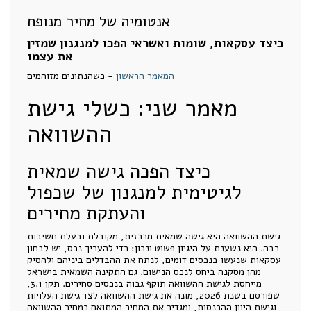
אנטומיה של מחיר מנופח
כיצד עסקאות, שומות ואשראי הפכו למנגנון שמזין
את עצמו
המאמר הראשון
- כשהנתונים מזוהמים
מאמר שני: כשלי גישת
ההשוואה
כיצד הפכה גישה שמאית
לגיטימית למנגנון של שכפול
והעתקת מחירים
גישת ההשוואה היא גישה שמאית מרכזית, מקובלת ובעלת חשיבות
רבה. היא נשענת על היגיון פשוט ונכון: כדי להעריך נכס, יש לבחון
עסקאות שנעשו בנכסים דומים, לנתח את ההבדלים ביניהם ולהסיק
מהן מסקנה ביחס לנכס הנישום. גם התקינה השמאית בישראל
מייחסת לגישת ההשוואה תוקף גבוה בנכסים סחירים. תקן 3.1,
שפורסם בשנת 2026, מונה את גישת ההשוואה לצד גישת העלויות
וגישת היוון ההכנסות, ומגדיר את המחיר המתואם כמחיר ההשוואה