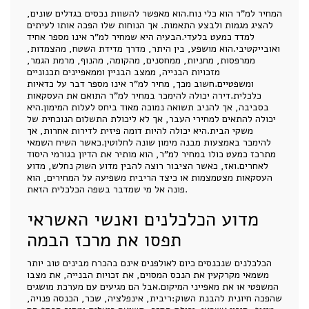
המחיר למ"ר הוא כלי נוח.הוא מאפשר להשוות נכסים בגדלים שונים,
להציג מגמות ולבצע התאמות. אך הנוחות שלו הפכה אותו לעיתים
למדד כמעט בלעדי.הבעיה היא שמחיר למ"ר אינו מספר אחיד
ואובייקטיבי.הוא מושפע, בין היתר, מדרך מדידת השטח, מהצמדות,
ממרפסות, מחניות, ממחסנים, מהקומה, מהנוף, מרמת הגמר,
מזכויות הבנייה, ממצב הבניין וממאפיינים תכנוניים
ומשפטיים.חשוב מכך, מחיר למ"ר אינו מספר דבר על כדאיות
כלכלית.דירה יכולה להימכר במחיר למ"ר התואם את העסקאות
בסביבה, אך להניב תשואה נמוכה מאוד ביחס לעלות המימון.היא
יכולה להתאים למחירי העבר, אך לא ליכולת התשלום הנוכחית של
משקי הבית.היא יכולה להיות דומה פיזית לדירות אחרות, אך
להימכר באמצעות מבנה מימון שונה לחלוטין.כאשר השיח השמאי
מתרכז כמעט כולו במחיר למ"ר, הוא מותיר את הדיון בגורמי היסוד
לאחרים.ואז, כאשר הציבור רוצה להבין מדוע השוק נחלש, מדוע
העסקאות מצטמצמות או כיצד הריבית משפיעה על המחירים, הוא
פונה אל מי שמדבר בשפה הכלכלית הזאת.
מדוע הכלכלנים ואנשי האשראי
תפסו את מרכז הבמה
הכלכלנים שנכנסים כיום לאולפנים אינם בהכרח מבינים טוב יותר
משמאי מקרקעין את הנכס המסוים, את זכויות הבנייה, את מצבו
המשפטי או את מאפייני המיקום.אבל הם מגיעים עם מערכת מושגים
שהפכה חיונית להבנת השוק:ריבית, אינפלציה, שכר, הכנסה פנויה,