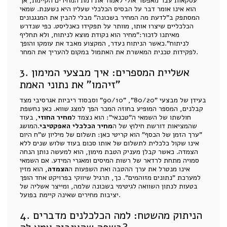
עסקאות עבר מאפשר אולי לאמוד את רמת המחירים הקיימת, אך
הוא אינו אומר דבר על הבסיס הכלכלי שעליו היא נשענת. שמאי
המסתפק ב"לדעת מה המחיר בשכונה" מבלי להבין את המנגנונים
הכלכליים שיצרו אותו, מוותר על תפקידו כאנליסט. כפי שנדרש
מאיתנו לזכור:"מחיר הוא נקודת מוצא לניתוח, ולא תחליף
לניתוח".כאשר הניתוח נעדר, המקצוע מאבד את עומקו והופך
לפקידות טכנית המאשרת את האתמול במקום להעריך את המחר.
3. אשליית המספרים: איך מבצעי המימון
"זיהמו" את נתוני האמת
בעידן של מבצעי "80/20", "90/10" וסבסוד ריביות אגרסיבי מצד
קבלנים, המספר המופיע בחוזה המכר הפך למצג שווא. כאן נחשפת
חולשתו של השמאי ה"טכנאי": הוא נצמד ל
מחיר החוזי
, בעוד
שהמציאות דורשת חילוץ של ה
מחיר הכלכלי האפקטיבי
.המושג
"ערך הזמן של הכסף" הוא קריטי כאן: תשלום של מיליון ש"ח היום
אינו שקול כלכלית לתשלום של אותו סכום בעוד שלוש שנים ללא
הצמדה. כאשר קבלן מעניק הטבת מימון, הוא למעשה נותן הנחה
סמויה מתחת לרדאר של רשות המיסים ומאגרי המידע. אם השמאי
אינו מנטרל את ערך ההטבה ואת השפעות ה
הצמדה
, הוא מזין
למערכת "נתונים מזוהמים". כך, תרגיל שיווקי בפרויקט אחד הופך
בטעות לנתון השוואה לגיטימי בשכונה שלמה, ומייצר אשליה של
יציבות מחירים שאינה קיימת בפועל.
4. הניתוק מהשטח: למה הכלכלנים מדברים