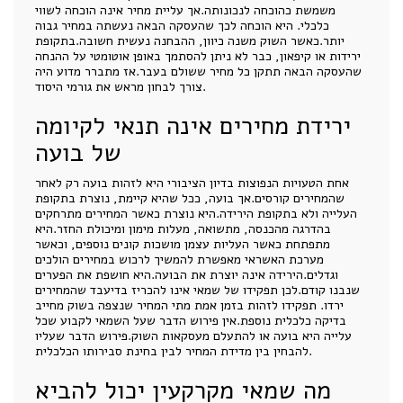
משמשת כהוכחה לנכונותה.אך עליית מחיר אינה הוכחה לשווי
כלכלי. היא הוכחה לכך שהעסקה הבאה נעשתה במחיר גבוה
יותר.כאשר השוק משנה כיוון, ההבחנה נעשית חשובה.בתקופת
ירידות או קיפאון, כבר לא ניתן להסתמך באופן אוטומטי על ההנחה
שהעסקה הבאה תתקן כל מחיר ששולם בעבר.אז מתברר מדוע היה
צורך לבחון מראש את גורמי היסוד.
ירידת מחירים אינה תנאי לקיומה
של בועה
אחת הטעויות הנפוצות בדיון הציבורי היא לזהות בועה רק לאחר
שהמחירים קורסים.אך בועה, ככל שהיא קיימת, נוצרת בתקופת
העלייה ולא בתקופת הירידה.היא נוצרת כאשר המחירים מתרחקים
בהדרגה מהכנסה, מתשואה, מעלות מימון ומיכולת החזר.היא
מתפתחת כאשר העליות עצמן מושכות קונים נוספים, וכאשר
מערכת האשראי מאפשרת להמשיך לרכוש במחירים הולכים
וגדלים.הירידה אינה יוצרת את הבועה.היא חושפת את הפערים
שנבנו קודם.לכן תפקידו של שמאי אינו להכריז בדיעבד שהמחירים
ירדו. תפקידו לזהות בזמן אמת מתי המחיר שנצפה בשוק מחייב
בדיקה כלכלית נוספת.אין פירוש הדבר שעל השמאי לקבוע שכל
עלייה היא בועה או להתעלם מעסקאות השוק.פירוש הדבר שעליו
להבחין בין מדידת המחיר לבין בחינת סבירותו הכלכלית.
מה שמאי מקרקעין יכול להביא