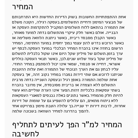
המחיר
אחת ההתפתחויות החשובות בשוק הדירות החדשות היא התרחבותם
של מבצעי המימון ודחיית התשלומים.בעסקה רגילה, הקונה משלם
את התמורה בהתאם ללוח תשלומים המקביל להתקדמות העסקה או
הבנייה. אולם כאשר חלק עיקרי מהתשלום נדחה למועד מאוחר,
כאשר הקבלן מסבסד ריבית, כאשר ניתנת הלוואה משלימה או
כאשר הרוכש נדרש להון עצמי נמוך יחסית במועד החתימה, המחיר
הרשום בחוזה אינו בהכרח המחיר הכלכלי במועד העסקה.לכסף יש
ערך בזמן.תשלום של מיליון שקל היום אינו שקול כלכלית לתשלום
של מיליון שקל בעוד שלוש שנים.לכן, כאשר תנאי העסקה כוללים
אשראי, דחייה או סבסוד, שמאי אינו יכול להסתפק במחיר החוזי.
עליו לבחון גם את הערך הנוכחי של התמורה ואת עלות ההטבות
שניתנו לרוכש.אם שתי דירות נמכרו במחיר נקוב זהה, אך בעסקה
אחת שולמה התמורה באופן רגיל ובעסקה השנייה נדחה מרבית
התשלום ללא הצמדה או בריבית מסובסדת, אין מדובר בהכרח
בשתי עסקאות כלכליות זהות.הפער אינו הערת שוליים.הוא עשוי
להיות חלק מהמחיר.כאשר נתונים כאלה נכנסים למאגרי העסקאות
ללא ניתוח מתאים, הם עלולים להשפיע גם על שומות של דירות
אחרות, לרבות דירות יד שנייה.כך עלולה הטבת מימון בפרויקט אחד
להפוך בהדרגה למחיר השוואה בשכונה שלמה.
המחיר למ"ר הפך לעיתים לתחליף
לחשיבה