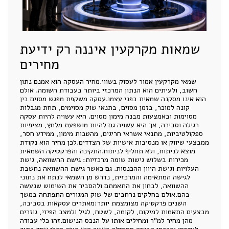
שמאות מקרקעין איננה רק ידיעת
מחירים
שמאי מקרקעין אמור לעסוק בשווי.מחיר העסקה הוא אמנם נתון
חשוב, ולעיתים הוא הנתון המרכזי ביותר בעבודת השומה. אולם
הוא אינו מסקנה שמאית בפני עצמו.עסקה משקפת מפגש מסוים בין
קונה למוכר, בזמן מסוים, בתנאי שוק מסוימים, תחת מגבלות
מסוימות ובאמצעות מבנה מימון מסוים. היא עשויה להיות עסקה
רגילה וסבירה, אך היא עשויה גם להיות מושפעת מלחץ, מציפיות
ספקולטיביות, מתנאי אשראי חריגים, מהטבות מימון, ממידע חסר,
ממבצעי שיווק או מנסיבות אישיות של הצדדים.לכן מחיר הוא נקודת
מוצא לניתוח, ולא תחליף לניתוח.התקינה והפרקטיקה השמאית
מכירות בשלוש גישות שומה מרכזיות: גישת ההשוואה, גישת
העלויות וגישת היוון ההכנסות. גם כאשר גישת ההשוואה נחשבת
לגישה המתאימה והמרכזית, נדרש מן השמאי לנתח את נתוני
ההשוואה, לבחון את התאמתם ולהסביר את השימוש שנעשה
בהם.אולם בחלקים נרחבים של שוק המגורים התפתחה במשך
השנים פרקטיקה מצומצמת יותר:מאתרים עסקאות בסביבה,
מבצעים התאמות למיקום, לקומה, לשטח, לגיל ולמצב הפיזי, גוזרים
מהן מחיר למ"ר ומחילים אותו על הנכס הנישום.זהו כלי עבודה