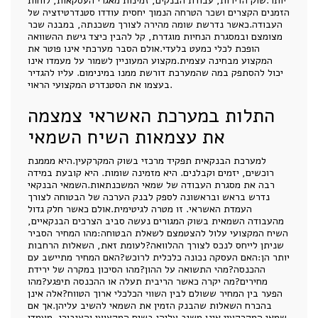
יותר.שוק הדירות, עבודת הבנקים, זמינות מאגרי העסקאות, לוחות
הזמנים הקצרים ושכר הטרחה הנמוך יחסית עודדו סטנדרטיזציה של
העבודה.כאשר נדרשת שומה מהירה לצורך משכנתה, במבנה שכר
מצומצם ובמסגרת הנחיות מוגדרת, קל להבין כיצד גישת ההשוואה
הופכת לכלי כמעט בלעדי.אולם הסבר מערכתי אינו פוטר את
המקצוע מבחינה עצמית.מקצוע המעוניין לשמור על מעמדו אינו
יכול להסתפק במה שהמערכת דורשת ממנו במינימום. עליו להגדיר
בעצמו את הסטנדרט המקצועי הראוי.
התלות במערכת האשראי צמצמה
את עצמאות השיח השמאי
למערכת הבנקאית תפקיד מרכזי בשוק המקרקעין.היא מממנת
רוכשים, יזמים וקבלנים. היא מזמינה שומות. היא קובעת במידה
רבה את מסגרת העבודה של שמאי המשכנתאות.השמאי הבנקאי
נדרש בראש ובראשונה לספק לבנק הערכה של הבטוחה לצורך
העמדת האשראי. זו מטרה לגיטימית.אולם כאשר חלק גדול
מהעבודה השמאית בשוק המגורים נעשה סביב הצרכים הבנקאיים,
השיח המקצועי עלול להצטמצם לשאלת הבטוחה:מהו המחיר הסביר
שניתן לייחס לנכס לצורך ההלוואה?לעומת זאת, השאלות הרחבות
יותר הן:האם העסקה נכונה כלכלית לרוכש?האם המחיר מתיישב עם
ההכנסה?מהי התשואה על ההון?מהו הסיכון במקרה של ירידת
מחירים?מה יקרה כאשר הריבית תעלה או ההכנסה תיפגע?מהו
הפער בין המחיר ששולם לבין השווי הכלכלי ארוך הטווח?אלה אינן
בהכרח השאלות שהבנק הזמין את השמאי להשיב עליהן.אך אם
שמאי המקרקעין אינו משיב עליהן בשיח המקצועי והציבורי, מעמדו