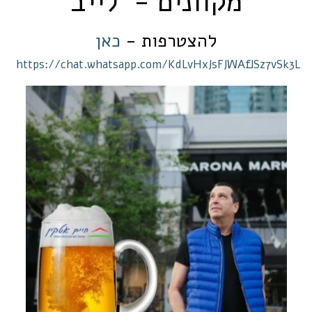
מקוונים - לייב
להצטרפות -
כאן
https://chat.whatsapp.com/KdLvHxJsFJWAflSz7vSk3L