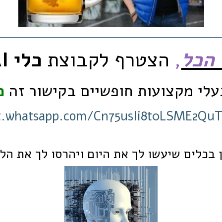
 הכל
,
הצטרף לקבוצת
כלי AI לשמא
עלי מקצועות חופשיים בקישור זה
כ
at.whatsapp.com/Cn75usIi8t0LSME2Qu
בכלים שיעשו לך את היום ויהרסו לך את הלי