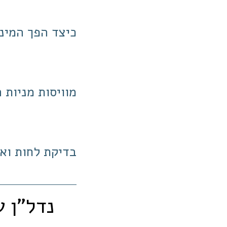
כיצד הפך המינו
מוויסות מניות 
בדיקת לחות ואי
נדל"ן ע