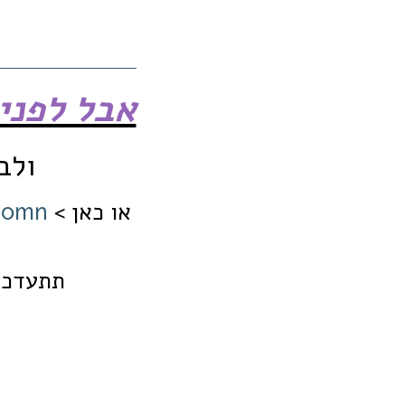
אבל לפני
ולב
או כאן >
T0mn
תתעדכן 