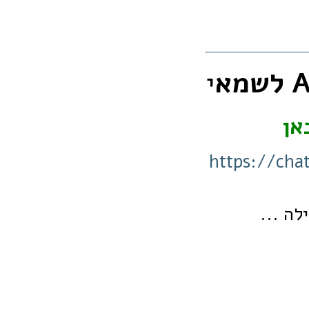
י
אן
https://ch
לה ...