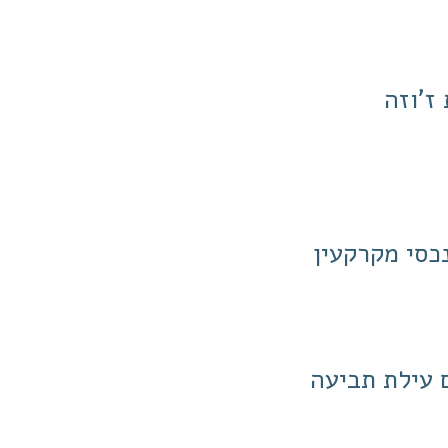
Ensai") ספר מאת ז'וזה
כסי מקרקעין
 עילת תביעה