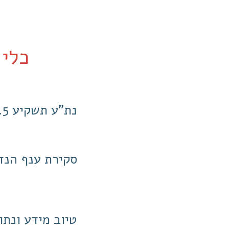
כלי AI לשמא
נת"ע תשקיע 2.5 מיליארד שקל בשיפוץ בניינים על ציר המטר
סקירת ענף הנדל"
טיוב מידע ונתו