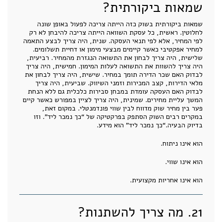
שמאות ביקורתית?
שמאות ביקורתית בשוק כזה הייתה צריכה לפעול באופן שונה
לחלוטין. ראשית, כל עסקת השוואה הייתה צריכה להיבחן לא רק
לפי המחיר, אלא לפי תנאי העסקה. שנית, היה צריך לבצע התאמה
למחיר אפקטיבי כאשר קיימים מבצעי מימון או דחיית תשלומים.
שלישית, היה צריך לבחון את התשואה הנגזרת מהמחיר. רביעית,
היה צריך להשוות את התשואה לעלות המימון. חמישית, היה צריך
לבדוק האם שכר הדירה תומך במחיר. שישית, היה צריך לבחון את
מלאי הדירות, קצב המכירות וזמני השיווק. שביעית, היה צריך
לבדוק האם העסקה עומדת במבחן סבירות כלכלית גם ללא הנחת
המשך עליית מחירים. שמינית, היה צריך לציין במפורש כאשר קיים
פער בין מחיר שוק מדווח לבין שווי פונדמנטלי. במקום זאת,
במקרים רבים השוק הסתפק בפרקטיקה של “כך נמכר ליד”. וזו
בדיוק הבעיה.“כך נמכר ליד” הוא מידע.
הוא אינו ניתוח.
הוא אינו שווי.
הוא אינו אחריות מקצועית.
21. מה צריך להשתנות?