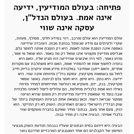
פתיחה: בעולם המודיעין, ידיעה
אינה אמת. בעולם הנדל״ן,
עסקה אינה שווי
עולם המודיעין הוא עולם מורכב, רווי במידע חלקי, מסולף, מעוות,
שקרי ולעיתים גם מידע שנשתל בכוונת מכוון. העובדה שידיעה
נאספה אינה הופכת אותה לאמת. היא רק הופכת אותה לחומר גלם.
אנליסט מודיעין מקצועי אינו שואל רק מה נאמר. הוא שואל מי אמר,
מדוע נאמר, למי היה אינטרס שהידיעה הזו תגיע אליו, האם היא
נועדה לחשוף אמת או להסתיר אמת, האם היא משתלבת עם מקורות
אחרים, והאם ייתכן שמדובר במלכודת מידע.אותו עיקרון בדיוק חייב
לחול גם בשמאות מקרקעין. עסקת נדל״ן מדווחת אינה שווי. היא
ידיעה. היא נתון. היא סימן. היא חומר גלם לניתוח. כאשר שמאי
מקרקעין, בנק, יזם, משקיע או רגולטור מתייחסים למחיר מדווח
כאילו הוא אמת כלכלית מוחלטת, הם עלולים ליפול לאותה מלכודת
שבה נופל מי שמאמין לידיעה מודיעינית רק משום שהיא הגיעה
ממקור שנראה רשמי. וכאן נמצאת אחת הבעיות העמוקות ביותר של
שוק הנדל״ן הישראלי בשנים האחרונות: השוק לא רק התייקר. הוא
הוזן, פעם אחר פעם, בנתוני מחיר שאינם בהכרח משקפים שווי
כלכלי אמיתי. הבעיה אינה רק מחיר גבוה.
הבעיה היא זיהום בסיס הנתונים שעליו נבנתה תודעת השוק.מבצעי
המימון של הקבלנים הם אחד המנגנונים המרכזיים שדרכם נוצר