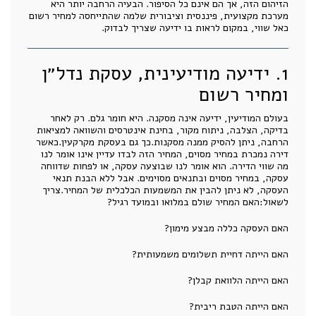
הזיהום הזה, אך הם אינם כל הסיפור. הבעיה הרחבה יותר היא
מערכת מקצועית, פיננסית וציבורית שלמה שהתייחסה למחיר רשום
כאל שווי, במקום לראות בו ידיעה שצריך לבדוק.
1. ידיעה מודיעינית, עסקת נדל״ן
ומחיר רשום
בעולם המודיעין, ידיעה אינה מסקנה. היא חומר גלם. רק לאחר
בדיקה, הצלבה, ניתוח מקור, בחינת אינטרסים והשוואה למציאות
הרחבה, ניתן להסיק ממנה מסקנות.כך גם בעסקת מקרקעין.כאשר
דירה נמכרת במחיר מסוים, המחיר הזה לבדו עדיין אינו אומר לנו
מה שווי הדירה. הוא אומר לנו שבוצעה עסקה, או לפחות שדווחה
עסקה, במחיר מסוים ובתנאים מסוימים. אבל ללא הבנת תנאי
העסקה, לא ניתן להבין את המשמעות הכלכלית של המחיר.צריך
לשאול:האם המחיר שולם במלואו ובמועד רגיל?
האם העסקה כללה מבצע מימון?
האם הייתה דחיית תשלומים משמעותית?
האם הייתה הלוואת קבלן?
האם הייתה הטבת ריבית?