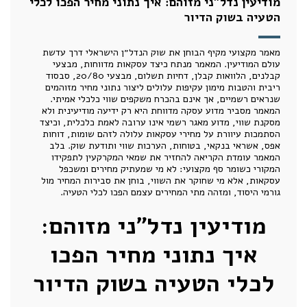
מודיעין נדל״ני מזוהם: איך נתוני מחיר הפכו לכלי
הטעיה בשוק הדיור
מאמר מקצועי מקיף הבוחן את שוק הנדל״ן הישראלי דרך עדשת
עולם המודיעין. המאמר מנתח כיצד עסקאות מדווחות, מבצעי
קבלנים, הלוואות קבלן, דחיות תשלום, מבצעי 20/80, סבסוד
ריבית והטבות מימון עקיפות עלולים ליצור נתוני מחיר מזוהמים
שנראים רשמיים, אך אינם בהכרח משקפים שווי כלכלי אמיתי.
המאמר מסביר מדוע עסקה מדווחת היא רק ידיעה מודיעינית ולא
מסקנת שווי, מדוע מאגר רשמי אינו ערובה לאמת כלכלית, וכיצד
הסתמכות עיוורת על מחירי עסקאות עלולה לזהם שומות, דוחות
אפס, אשראי בנקאי, בטוחות, הערכות שווי ותודעת שוק. בלב
המאמר עומדת הקריאה להחזיר את שמאי המקרקעין לתפקידו
המקורי כשומר סף מקצועי: לא מי שמעתיק מחירים ומשכפל
עסקאות, אלא מי שחוקר את השווי, בוחן את סבירות המחיר מול
גורמי היסוד, ומזהה מתי המחירים עצמם הפכו לכלי הטעיה.
מודיעין נדל״ני מזוהם:
איך נתוני מחיר הפכו
לכלי הטעיה בשוק הדיור