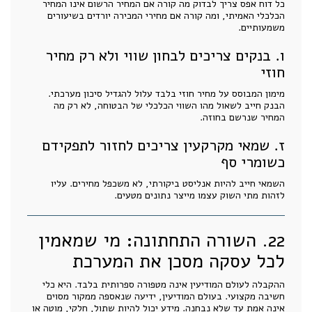
כל דוח אפס צריך לבדוק מה קורה אם המחיר הרשום אינו המחיר
הכלכלי האמיתי, ומה קורה אם מחירי המכירה יורדים בשיעורים
משמעותיים.
ו. בנקים צריכים לבחון שווי ולא רק מחיר
חוזי
מימון המבוסס על מחיר חוזי בלבד עלול להגדיל סיכון מערכתי.
הבנק חייב לשאול מהו השווי הכלכלי של הבטוחה, לא רק מה
המחיר שנרשם בחוזה.
ז. שמאי מקרקעין צריכים לחזור לתפקידם
כשומרי סף
השמאי חייב להיות אנליסט ביקורתי, לא משכפל מחירים. עליו
לזהות מתי השוק עצמו מייצר נתונים מטעים.
22. השורה התחתונה: מי שמאמין
לכל עסקה מסכן את המערכת
ההקבלה לעולם המודיעין אינה מטפורה ספרותית בלבד. היא כלי
חשיבה מקצועי. בעולם המודיעין, ידיעה שנאספה ממקור מסוים
אינה אמת עד שלא נבחנה. מידע יכול להיות שתול, חלקי, מוטה או