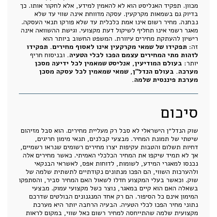
מכוון. תפקיד האנליסט הוא לא להאמין למידע, אלא לחקור אותו. כך
בדיוק גם בשמאות מקרקעין. עסקה מדווחת אינה שווי עד שלא
נבחנה. מחיר רשום אינו אמת כלכלית עד שלא פורקו תנאי העסקה.
מאגר רשמי אינו תחליף לשיקול דעת מקצועי. וגישת ההשוואה אינה
רישיון להעתקת מחירים עיוורת. המשפט החשוב ביותר הוא
זה:
תפקידו של שמאי מקרקעין אינו לאסוף מחירים. תפקידו
לזהות מתי המחירים עצמם הפכו לכלי הטעיה.
ובניסוח חריף
יותר:
בעולם המודיעין, אנליסט שמאמין לכל ידיעה מסכן
מערכה. בעולם הנדל״ן, שמאי שמאמין לכל עסקה מסכן
מערכת פיננסית שלמה.
סיכום
שוק הנדל״ן הישראלי לא סבל רק מעליית מחירים. הוא סבל מזיהום
שיטתי של תמונת המחיר. מבצעי קבלנים, תנאי מימון חריגים,
דחיות תשלום והטבות עקיפות יצרו מחירים רשומים שנראו רשמיים,
אך לא תמיד שיקפו את המחיר הכלכלי האמיתי. כאשר מחירים אלה
נכנסו למאגרי המידע, לשומות, לדוחות אפס, לאשראי הבנקאי
ולהערכות השווי, הם הפכו מנתונים נקודתיים לתשתית שלמה של
שוק. וכאשר בעלי המקצוע חדלו לשאול האם המחיר סביר, והסתפקו
בשאלה האם הוא קיים במאגר, נוצר כשל מקצועי עמוק. מבצעי
המימון אינם כל הסיפור. הם רק אחד המנגנונים הבולטים שדרכם
נתוני מחיר הפכו לכלי הטעיה. הבעיה הרחבה יותר היא מערכת
מקצועית שלמה שהתייחסה למחיר רשום כאל שווי, במקום לראות