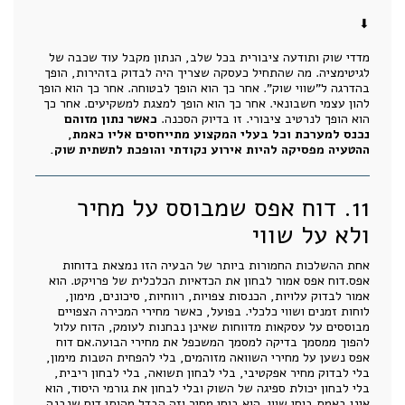
⬇
מדדי שוק ותודעה ציבורית בכל שלב, הנתון מקבל עוד שכבה של
לגיטימציה. מה שהתחיל כעסקה שצריך היה לבדוק בזהירות, הופך
בהדרגה ל”שווי שוק”. אחר כך הוא הופך לבטוחה. אחר כך הוא הופך
להון עצמי חשבונאי. אחר כך הוא הופך למצגת למשקיעים. אחר כך
הוא הופך לנרטיב ציבורי. זו בדיוק הסכנה.
כאשר נתון מזוהם
נכנס למערכת וכל בעלי המקצוע מתייחסים אליו כאמת,
ההטעיה מפסיקה להיות אירוע נקודתי והופכת לתשתית שוק.
11. דוח אפס שמבוסס על מחיר
ולא על שווי
אחת ההשלכות החמורות ביותר של הבעיה הזו נמצאת בדוחות
אפס.דוח אפס אמור לבחון את הכדאיות הכלכלית של פרויקט. הוא
אמור לבדוק עלויות, הכנסות צפויות, רווחיות, סיכונים, מימון,
לוחות זמנים ושווי כלכלי. בפועל, כאשר מחירי המכירה הצפויים
מבוססים על עסקאות מדווחות שאינן נבחנות לעומק, הדוח עלול
להפוך ממסמך בדיקה למסמך המשכפל את מחירי הבועה.אם דוח
אפס נשען על מחירי השוואה מזוהמים, בלי להפחית הטבות מימון,
בלי לבדוק מחיר אפקטיבי, בלי לבחון תשואה, בלי לבחון ריבית,
בלי לבחון יכולת ספיגה של השוק ובלי לבחון את גורמי היסוד, הוא
אינו באמת בוחן שווי. הוא בוחן מחיר.וזה הבדל מהותי.דוח שנבנה