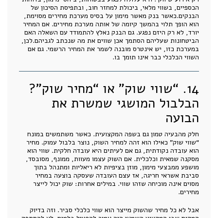
הכספיים, בשווי מלאי, ביכולת למחזר חוב, ובתפיסת הסיכון של
הבנקים.כאשר בנק מאשר מימון על בסיס מערכת מחירים מסוימת,
הוא הופך תלוי בהמשך קיומה של אותה מערכת מחירים. אם המחיר
יורד, לא רק היזם נפגע. גם הבנק נאלץ להתמודד עם השאלה האם
הביטחונות שעליהם הסתמך אכן שווים את מה שנכתב לגביהם.לכן,
במערכת כזו, יש אינטרס מובנה לשמר את המחיר הרשמי. גם אם
השווי הכלכלי כבר אינו תומך בו.
14. “שווי שוק” או “מחיר שוק”?
הבלבול המושגי שמשרת את
הבועה
חלק מהבעיה טמון גם בשפה המקצועית. כאשר משתמשים במונח
“שווי שוק” כאילו הוא זהה למחיר השוק, נוצר בלבול עמוק. מחיר
הוא עובדה נקודתית, גם אם לעיתים היא עובדה חלקית. שווי הוא
מסקנה שמאית וכלכלית. אם השוק עצמו מעוות, ממונף, מסובסד,
מושפע ממבצעי מימון, מוזן בציפיות לא ריאליות ומתנהל בתוך
סביבת אשראי חריגה, אז עצם העובדה שעסקה בוצעה במחיר
מסוים אינה מוכיחה שזהו שווי. במילים אחרות: שוק יכול לייצר
מחירים.
אבל לא כל מחיר שהשוק מייצר הוא שווי כלכלי סביר. וזה בדיוק