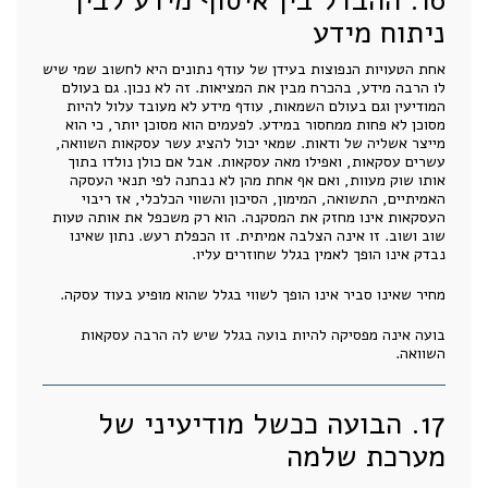
16. ההבדל בין איסוף מידע לבין
ניתוח מידע
אחת הטעויות הנפוצות בעידן של עודף נתונים היא לחשוב שמי שיש
לו הרבה מידע, בהכרח מבין את המציאות. זה לא נכון. גם בעולם
המודיעין וגם בעולם השמאות, עודף מידע לא מעובד עלול להיות
מסוכן לא פחות ממחסור במידע. לפעמים הוא מסוכן יותר, כי הוא
מייצר אשליה של ודאות. שמאי יכול להציג עשר עסקאות השוואה,
עשרים עסקאות, ואפילו מאה עסקאות. אבל אם כולן נולדו בתוך
אותו שוק מעוות, ואם אף אחת מהן לא נבחנה לפי תנאי העסקה
האמיתיים, התשואה, המימון, הסיכון והשווי הכלכלי, אז ריבוי
העסקאות אינו מחזק את המסקנה. הוא רק משכפל את אותה טעות
שוב ושוב. זו אינה הצלבה אמיתית. זו הכפלת רעש. נתון שאינו
נבדק אינו הופך לאמין בגלל שחוזרים עליו.
מחיר שאינו סביר אינו הופך לשווי בגלל שהוא מופיע בעוד עסקה.
בועה אינה מפסיקה להיות בועה בגלל שיש לה הרבה עסקאות
השוואה.
17. הבועה ככשל מודיעיני של
מערכת שלמה