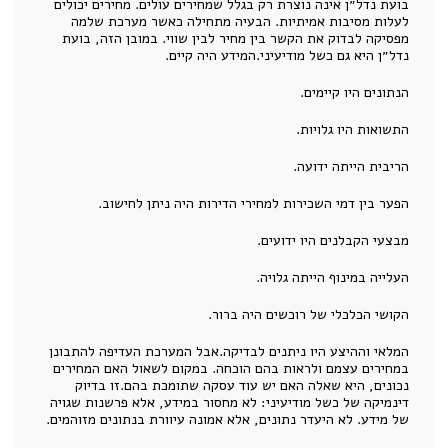
בועת נדל״ן אינה נוצרת רק בגלל שמחירים עולים. מחירים יכולים
לעלות מסיבות אמיתיות. הבעיה מתחילה כאשר מערכת שלמה
מפסיקה לבדוק את הקשר בין מחיר לבין שווי. במובן הזה, בועת
נדל״ן היא גם כשל מודיעיני.המידע היה קיים.
הנתונים היו קיימים.
התשואות היו גלויות.
הריבית הייתה ידועה.
הפער בין דמי השכירות למחירי הדירות היה ניתן לחישוב.
מבצעי הקבלנים היו ידועים.
העלייה במינוף הייתה גלויה.
הקושי הכלכלי של רוכשים היה ברור.
המלאי וההיצע היו ניתנים לבדיקה.אבל המערכת העדיפה להתבונן
במחירים עצמם ולראות בהם הוכחה. במקום לשאול האם המחירים
נכונים, היא שאלה האם יש עוד עסקה שתומכת בהם.זו בדיוק
דינמיקה של כשל מודיעיני: לא מחסור במידע, אלא פרשנות שגויה
של מידע. לא היעדר נתונים, אלא אמונה עיוורת בנתונים מזוהמים.