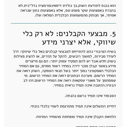
הוא נכנס לתודעת השוק.כך נולדת דיסאינפורמציה נדל״נית.לא
בהכרח באמצעות שקר פשוט וגס, אלא באמצעות נתון שנראה
אמיתי, אך מנותק מהמשמעות הכלכלית המלאה שלו.
5. מבצעי הקבלנים: לא רק כלי
שיווקי, אלא יצרני מידע
בשיח הציבורי נהוג להתייחס למבצעי קבלנים כאל כלי שיווקי: דרך
לעודד מכירות, למשוך רוכשים, להקל על תזרים, או להציג פעילות
בשוק חלש.אבל יש להם תפקיד עמוק יותר: הם גם מייצרים
מידע.כאשר קבלן מוכר דירה במחיר רשמי מסוים, גם אם המחיר
הכלכלי האפקטיבי נמוך יותר בשל תנאי העסקה, השוק רואה את
המחיר הרשום. מערכת הנתונים רואה את המחיר הרשום. מי
שמסתמך על מאגרי עסקאות רואה את המחיר הרשום.זהו לב
הבעיה.ההטבה אינה תמיד נראית במחיר.
הסבסוד אינו תמיד נרשם כהנחה.
דחיית התשלום אינה תמיד מתורגמת לשווי כלכלי נוכחי.
הלוואת הקבלן אינה תמיד מופחתת מהמחיר המדווח.