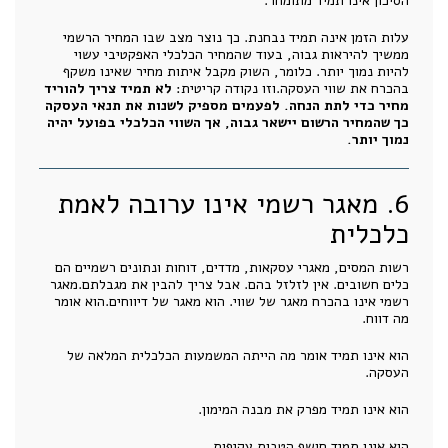
הסיכון אינו תמיד מתומחר.
עלות הזמן אינה תמיד נבחנת. כך נוצר מצב שבו המחיר הרשמי
ממשיך להיראות גבוה, בעוד שהמחיר הכלכלי האפקטיבי עשוי
להיות נמוך יותר. כלומר, השוק מקבל איתות מחיר שאינו משקף
בהכרח את שווי העסקה.וזו נקודה קריטית:
לא תמיד צריך להוריד
מחיר כדי לתת הנחה. לפעמים מספיק לשנות את תנאי העסקה
כך שהמחיר הרשום יישאר גבוה, אך השווי הכלכלי בפועל יהיה
נמוך יותר.
6. מאגר רשמי אינו ערובה לאמת
כלכלית
רשות המסים, מאגרי עסקאות, מדדים, דוחות ונתונים רשמיים הם
כלים חשובים. אין לזלזל בהם. אבל צריך להבין את מגבלתם.מאגר
רשמי אינו בהכרח מאגר של שווי. הוא מאגר של דיווחים.הוא אומר
מה דווח.
הוא אינו תמיד אומר מה הייתה המשמעות הכלכלית המלאה של
העסקה.
הוא אינו תמיד מפרק את מבנה המימון.
הוא אינו תמיד חושף הטבות עקיפות.