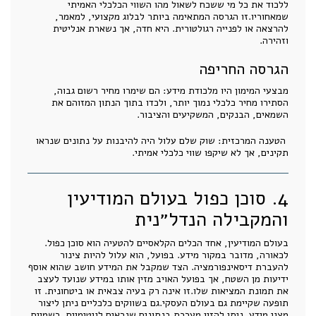
ללכוד את כל מי ששכח לשאול מהו השווי הכלכלי האמיתי
שמאחוריו.זו הגרסה המתאימה ביותר לבלוג מקצועי, למאמר,
להרצאה או לפנייה רגולטורית. היא חדה, אך נשארת אנליטית
וזהירה.
הגרסה החריפה
מבצעי המימון היו מלכודת מידע: הם שימרו מחיר רשום גבוה,
הסתירו מחיר כלכלי נמוך יותר, ולכדו בתוך הנתון המזוהם את
השמאים, הבנקים, המשקיעים והציבור.
הטענה המרכזית: שוק שלם עלול היה להיבנות על נתונים שנראו
תקינים, אך לא שיקפו שווי כלכלי אמיתי.
4. סוכן כפול בעולם המודיעין
והמקבילה הנדל״נית
בעולם המודיעין, אחד הכלים הקלאסיים להטעיה הוא סוכן כפול.
לכאורה, מדובר במקור מידע. בפועל, הוא עלול להיות צינור
להעברת דיסאינפורמציה. הצד שמקבל את המידע חושב שהוא אוסף
ידיעות מן השטח, אך בפועל האויב מזין אותו במידע שנועד לעצב
את תמונת המציאות שלו.זו אינה רק בעיה צבאית או ביטחונית. זו
תופעה שקיימת גם בעולם העסקי.גם בשווקים כלכליים ניתן ליצור
מצגי מידע. ניתן להזין מערכת בנתונים שנראים לגיטימיים, רשמיים