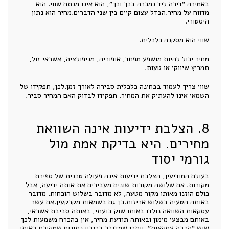
באמירה “דירה ליד נמכרה בכך וכך”, הוא אינו מנתח שווי. הוא
מדווח על מחיר.הבדל עצום קיים בין שני הדברים.מחיר הוא נתון
היסטורי.
שווי הוא מסקנה כלכלית.
מחיר יכול להיות מושפע מפחד, אופוריה, מניפולציה, אשראי זול,
תמריץ שיווקי או טעות.
שווי צריך לעמוד בבחינה כלכלית סבירה לאורך זמן.לכן, תפקידו של
השמאי אינו להעתיק את המחיר. תפקידו לבדוק האם המחיר סביר.
8. הצלבת ידיעות אינה השוואת
מחירים. היא בדיקת אמת מול
גורמי יסוד
בעולם המודיעין, הצלבת ידיעות אינה פעולה טכנית של ספירת
מקורות. אם שלושה מקורות שונים מעבירים את אותה ידיעה, אבל
כולם הוזנו מאותו מקור מטעה, לא מדובר בשלוש הוכחות. מדובר
באותה הטעיה בשלוש אריזות.כך גם בשמאות מקרקעין.אם עשר
עסקאות השוואה נולדו באותו שוק בועתי, באותה סביבת אשראי,
באותם מבצעי מימון ובאותה תודעת מחיר, אין בהכרח משמעות לכך
שיש “הרבה עסקאות”. ייתכן שמדובר בריבוי נתונים שמקורם באותו