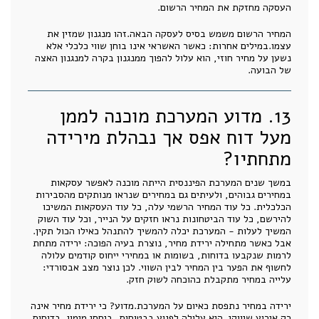
העסקה מחזקת את המחיר הרשום.
המחיר הרשום משמש בסיס לעסקה הבאה.זהו מנגנון שמזין את
עצמו.במילים אחרות: כאשר האשראי אינו בוחן שווי כלכלי אלא
נשען על מחיר חוזי, הוא עלול להפוך ממנגנון בקרה למנגנון האצה
של הבועה.
13. מדוע המערכת מוכנה לממן
מעל דוח אפס אך נבהלת מירידה
מתחתיו?
במשך שנים המערכת הפיננסית הייתה מוכנה לאפשר עסקאות
במחירים גבוהים, ולעיתים גם במחירים שנראו מנותקים מהסבירות
הכלכלית. כל עוד המחיר הרשמי עלה, כל עוד העסקאות המשיכו
להירשם, כל עוד הביטחונות נראו חזקים על הנייר, וכל עוד השוק
המשיך לעלות - המערכת יכלה להמשיך להתנהל כאילו הכול תקין.
אבל כאשר מתחילה ירידת מחיר, נוצרת בעיה הפוכה: ירידה מתחת
לרמות שנקבעו בדוחות, בשומות או במחירי ייחוס קודמים עלולה
לחשוף את הפער בין המחיר לבין השווי. לכן נוצר מצב אבסורדי:
עלייה במחיר מתקבלת כהוכחה לשוק חזק.
ירידה במחיר נתפסת כאיום על המערכת.מדוע? כי ירידת מחיר אינה
רק אירוע שיווקי. היא עלולה לפגוע בבטוחות, ביחסי מימון, בדוחות