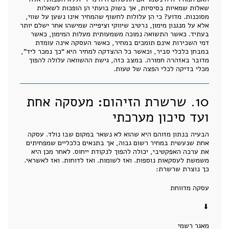
שאלות שמאיות בסיסיות, אך בשוק בועתי הן הופכות לשאלות
מסוכנות. מדוע? כי הן עלולות לחשוף שהמחיר אינו נשען על שווי,
אלא על מנגנון מימון, נרטיב שיווקי וציפייה שמישהו אחר ישלם יותר
בעתיד. כאשר התשואה נמוכה משמעותית מעלות המימון, כאשר
דמי השכירות אינם תומכים במחיר, כאשר העסקה אינה עומדת
במבחן כלכלי סביר, וכאשר כל ההצדקה למחיר היא “כך נמכר ליד”,
מדובר באזהרה חמורה. במצב כזה, גישת ההשוואה עלולה להפוך
מכלי בדיקה לכלי הפצה של טעות.
10. שרשרת הזיהום: מעסקה אחת
ועד סיכון מערכתי
הבעיה בנתון מזוהם היא שהוא לא נשאר במקום שבו נולד. עסקה
אחת שנעשית במחיר רשום גבוה, אך בתנאים כלכליים שמפחיתים
את ערכה האפקטיבי, יכולה להפוך לנקודת ייחוס. לאחר מכן היא
משמשת לעסקאות נוספות. ואז לשומות. ואז לדוחות. ואז לאשראי.
כך נוצרת שרשרת:
עסקה מדווחת
⬇
מאגר רשמי