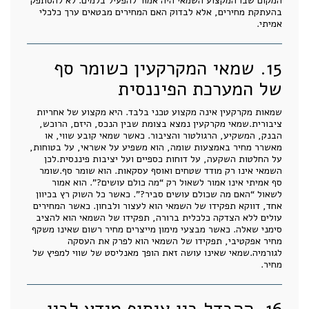
המקום שבו המקצוע השמאי היה אמור להפעיל בלמים. לא להסתפק
בהעתקת מחירים, אלא לבדוק האם המחירים מבטאים ערך כלכלי
אמיתי.
15. שמאי המקרקעין כשומר סף
של המערכת הפיננסית
שמאות מקרקעין אינה מקצוע טכני בלבד. היא מקצוע של אחריות
ציבורית.שמאי מקרקעין נמצא בצומת שבין הנכס, היזם, הרוכש,
הבנק, המשקיע, הרגולטור והציבור. כאשר שמאי קובע שווי, או
מאשרר מחיר באמצעות שומה, הוא משפיע על אשראי, על בטוחות,
על החלטות השקעה, על דוחות כספיים ועל יציבות פיננסית.לכן
השמאי אינו רק מודד שטחים ואוסף עסקאות. הוא שומר סף.שומר
סף אמיתי אינו אמור לשאול רק “מה כולם עושים?”. הוא אמור
לשאול “האם מה שכולם עושים סביר?”. כאשר כל השוק רץ בכיוון
אחד, דווקא תפקידו של השמאי הוא לעצור ולבחון. כאשר המחירים
עולים ללא הצדקה כלכלית ברורה, תפקידו של השמאי הוא להציב
סימני שאלה. כאשר מבצעי מימון מייצרים מחיר רשום שאינו משקף
מחיר אפקטיבי, תפקידו של השמאי הוא לפרק את העסקה
לגורמיה.שמאי שאינו עושה זאת הופך מאנליסט של שווי למפיץ של
מחיר.