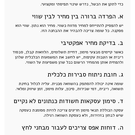
כדי לתקן את הכשל, נדרש שינוי תפיסתי ומקצועי.
א. הפרדה ברורה בין מחיר לבין שווי
יש להפסיק להתייחס למחיר מדווח כשווי. מחיר הוא נתון. שווי הוא
מסקנה. כל שומה צריכה להבהיר את ההבחנה הזו.
ב. בדיקת מחיר אפקטיבי
כאשר קיימים מבצעי מימון, דחיית תשלומים, הלוואות קבלן, סבסוד
ריבית או הטבות עקיפות, יש לחשב את המשמעות הכלכלית שלהן
ולהפחית אותן מהמחיר הרשום ככל שהן משפיעות על השווי.
ג. חובת ניתוח סבירות כלכלית
שומה אינה יכולה להסתפק בהשוואה מכנית. עליה לכלול בחינת
תשואה, ריבית, דמי שכירות, סיכון, עלות מימון, זמן שיווק ומלאי.
ד. סימון עסקאות חשודות כנתונים לא נקיים
עסקה הכוללת תנאי מימון חריגים צריכה להיות מסומנת כעסקה
שיש לבחון בזהירות, ולא כעסקת השוואה רגילה.
ה. דוחות אפס צריכים לעבור מבחני לחץ