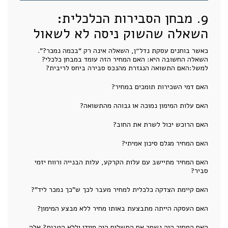
9. מבחן הסבירות הכלכלית:
השאלה שהשוק ניסה לא לשאול
כאשר בוחנים עסקת נדל״ן, השאלה אינה רק “בכמה נמכר?”.
השאלה החשובה היא: האם המחיר הזה עומד במבחן כלכלי?
למשל:האם התשואה הנגזרת מהנכס סבירה ביחס לריבית?
האם דמי השכירות תומכים במחיר?
האם עלות המימון נמוכה או גבוהה מהתשואה?
האם הרוכש יכול לשרת את החוב?
האם המחיר מגלם סיכון אמיתי?
האם המחיר מתיישב עם עלות הקרקע, עלות הבנייה ורווח יזמי
סביר?
האם קיימת הצדקה כלכלית למחיר מעבר לכך ש”כך נמכר ליד”?
האם העסקה הייתה מתבצעת באותו מחיר ללא מבצע המימון?
האם המחיר היה נשמר אם התשלום היה מיידי וללא הטבות? אלה