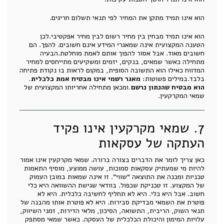
הוא אינו תמיד מתקן את המחיר לפי תנאי תשלום חריגים.
הוא אינו תמיד מבחין בין מחיר רשום לבין מחיר אפקטיבי.לכן
הטענה המקצועית אינה שמאגרי המידע אינם חשובים. להפך. הם
חשובים מאוד. אבל אסור להפוך אותם לאמת מוחלטת.הבעיה
מתחילה כאשר שמאים, בנקים, יזמים ומשקיעים מתייחסים למחיר
המדווח כאילו הוא התשובה הסופית, במקום לראות בו נקודת פתיחה
בלבד.במילים פשוטות:
מאגר רשמי אינו מבטיח אמת כלכלית.
הוא מבטיח שהנתון נרשם.
ומכאן מתחילה אחריותו המקצועית של
שמאי המקרקעין.
7. שמאי מקרקעין אינו פקיד
העתקה של עסקאות
כאן צריך לומר את הדברים בצורה ברורה. שמאי מקרקעין אינו אמור
להיות מי שמעתיק עסקאות סמוכות, עושה ממוצע, מוסיף התאמות
טכניות ומכנה את התוצאה “שווי”. זו אינה שמאות במובן העמוק
של המקצוע. זו טכניקת שכפול. בוודאי שגישת ההשוואה היא כלי
חשוב. אבל היא כלי. היא לא תחליף לחשיבה כלכלית. היא לא
פוטרת את השמאי מבדיקת סבירות. היא לא פוטרת אותו מהבנה של
תנאי השוק, הריבית, התשואה, הסיכון, מלאי הדירות, זמני השיווק,
עלויות המימון והיכולת הכלכלית של העסקה. כאשר שמאי מסתפק