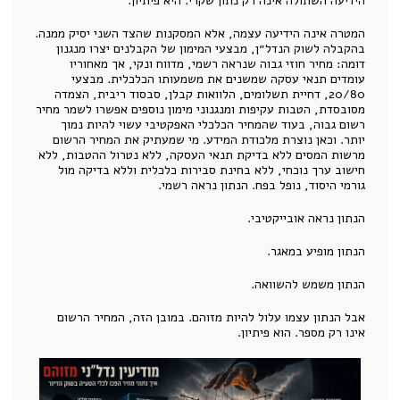
הידיעה השתולה אינה רק נתון שקרי. היא פיתיון.
המטרה אינה הידיעה עצמה, אלא המסקנות שהצד השני יסיק ממנה.
בהקבלה לשוק הנדל״ן, מבצעי המימון של הקבלנים יצרו מנגנון
דומה: מחיר חוזי גבוה שנראה רשמי, מדווח ונקי, אך מאחוריו
עומדים תנאי עסקה שמשנים את משמעותו הכלכלית. מבצעי
20/80, דחיית תשלומים, הלוואות קבלן, סבסוד ריבית, הצמדה
מסובסדת, הטבות עקיפות ומנגנוני מימון נוספים אפשרו לשמר מחיר
רשום גבוה, בעוד שהמחיר הכלכלי האפקטיבי עשוי להיות נמוך
יותר. וכאן נוצרת מלכודת המידע. מי שמעתיק את המחיר הרשום
מרשות המסים ללא בדיקת תנאי העסקה, ללא נטרול ההטבות, ללא
חישוב ערך נוכחי, ללא בחינת סבירות כלכלית וללא בדיקה מול
גורמי היסוד, נופל בפח. הנתון נראה רשמי.
הנתון נראה אובייקטיבי.
הנתון מופיע במאגר.
הנתון משמש להשוואה.
אבל הנתון עצמו עלול להיות מזוהם. במובן הזה, המחיר הרשום
אינו רק מספר. הוא פיתיון.