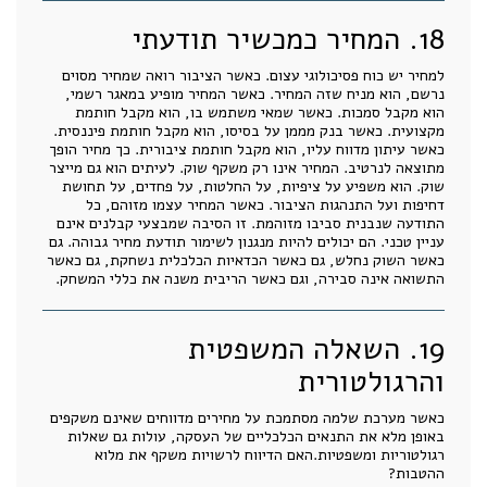
18. המחיר כמכשיר תודעתי
למחיר יש כוח פסיכולוגי עצום. כאשר הציבור רואה שמחיר מסוים
נרשם, הוא מניח שזה המחיר. כאשר המחיר מופיע במאגר רשמי,
הוא מקבל סמכות. כאשר שמאי משתמש בו, הוא מקבל חותמת
מקצועית. כאשר בנק מממן על בסיסו, הוא מקבל חותמת פיננסית.
כאשר עיתון מדווח עליו, הוא מקבל חותמת ציבורית. כך מחיר הופך
מתוצאה לנרטיב. המחיר אינו רק משקף שוק. לעיתים הוא גם מייצר
שוק. הוא משפיע על ציפיות, על החלטות, על פחדים, על תחושת
דחיפות ועל התנהגות הציבור. כאשר המחיר עצמו מזוהם, כל
התודעה שנבנית סביבו מזוהמת. זו הסיבה שמבצעי קבלנים אינם
עניין טכני. הם יכולים להיות מנגנון לשימור תודעת מחיר גבוהה. גם
כאשר השוק נחלש, גם כאשר הכדאיות הכלכלית נשחקת, גם כאשר
התשואה אינה סבירה, וגם כאשר הריבית משנה את כללי המשחק.
19. השאלה המשפטית
והרגולטורית
כאשר מערכת שלמה מסתמכת על מחירים מדווחים שאינם משקפים
באופן מלא את התנאים הכלכליים של העסקה, עולות גם שאלות
רגולטוריות ומשפטיות.האם הדיווח לרשויות משקף את מלוא
ההטבות?