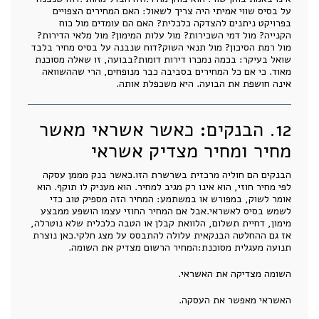
על בסיס שווי אמיתי היה צריך לשאול: האם המחירים הצפויים
בפרויקט ניתנים להצדקה כלכלית? האם הם עומדים מול כוח
הקנייה? מול דמי השכירות? מול עלות המימון? מול מלאי הדירות?
מול רמת הסיכון? מול תנאי השוק?דוח שנבנה על בסיס מחיר בלבד
שואל בעיקר: בכמה נמכרו דירות דומות?בבועה, זו שאלה מסוכנת
מאוד. כי אם כל המחירים בסביבה כבר מנופחים, הרי שההשוואה
אינה חושפת את הבועה. היא משכפלת אותה.
12. הבנקים: כאשר אשראי מאשר
מחיר ומחיר מצדיק אשראי
הבנקים הם חוליה מרכזית בשרשרת הזו.כאשר בנק מממן עסקה
לפי מחיר חוזי, הוא אינו רק מגיב למחיר. הוא מעניק לו תוקף. הוא
אומר לשוק, במפורש או במשתמע: המחיר הזה מספיק טוב כדי
לשמש בסיס לאשראי.אבל אם המחיר החוזי עצמו הושפע ממבצע
מימון, דחיית תשלום, הלוואת קבלן או הטבה כלכלית שלא נוטרלה,
אז גם ההחלטה הבנקאית עלולה להתבסס על מצג חלקי.כאן נוצרת
תנועה מעגלית מסוכנת:המחיר הרשום מצדיק את השומה.
השומה מצדיקה את האשראי.
האשראי מאפשר את העסקה.