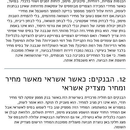
הכנסות צפויות, רווחיות, סיכונים, מימון, לוחות זמנים ושווי כלכלי. בפועל,
כאשר מחירי המכירה הצפויים מבוססים על עסקאות מדווחות שאינן נבחנות
לעומק, הדוח עלול להפוך ממסמך בדיקה למסמך המשכפל את מחירי
הבועה.אם דוח אפס נשען על מחירי השוואה מזוהמים, בלי להפחית הטבות
מימון, בלי לבדוק מחיר אפקטיבי, בלי לבחון תשואה, בלי לבחון ריבית, בלי
לבחון יכולת ספיגה של השוק ובלי לבחון את גורמי היסוד, הוא אינו באמת
בוחן שווי. הוא בוחן מחיר.וזה הבדל מהותי.דוח שנבנה על בסיס שווי אמיתי
היה צריך לשאול: האם המחירים הצפויים בפרויקט ניתנים להצדקה כלכלית?
האם הם עומדים מול כוח הקנייה? מול דמי השכירות? מול עלות המימון? מול
מלאי הדירות? מול רמת הסיכון? מול תנאי השוק?דוח שנבנה על בסיס מחיר
בלבד שואל בעיקר: בכמה נמכרו דירות דומות?בבועה, זו שאלה מסוכנת
מאוד. כי אם כל המחירים בסביבה כבר מנופחים, הרי שההשוואה אינה
חושפת את הבועה. היא משכפלת אותה.
12. הבנקים: כאשר אשראי מאשר מחיר
ומחיר מצדיק אשראי
הבנקים הם חוליה מרכזית בשרשרת הזו.כאשר בנק מממן עסקה לפי מחיר
חוזי, הוא אינו רק מגיב למחיר. הוא מעניק לו תוקף. הוא אומר לשוק,
במפורש או במשתמע: המחיר הזה מספיק טוב כדי לשמש בסיס לאשראי.אבל
אם המחיר החוזי עצמו הושפע ממבצע מימון, דחיית תשלום, הלוואת קבלן או
הטבה כלכלית שלא נוטרלה, אז גם ההחלטה הבנקאית עלולה להתבסס על
מצג חלקי.כאן נוצרת תנועה מעגלית מסוכנת:המחיר הרשום מצדיק את
השומה.