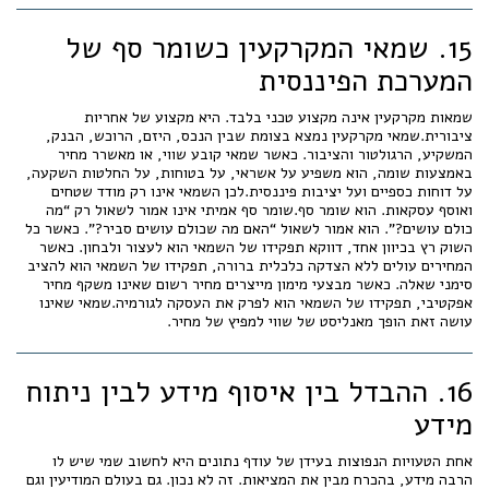
15. שמאי המקרקעין כשומר סף של
המערכת הפיננסית
שמאות מקרקעין אינה מקצוע טכני בלבד. היא מקצוע של אחריות
ציבורית.שמאי מקרקעין נמצא בצומת שבין הנכס, היזם, הרוכש, הבנק,
המשקיע, הרגולטור והציבור. כאשר שמאי קובע שווי, או מאשרר מחיר
באמצעות שומה, הוא משפיע על אשראי, על בטוחות, על החלטות השקעה,
על דוחות כספיים ועל יציבות פיננסית.לכן השמאי אינו רק מודד שטחים
ואוסף עסקאות. הוא שומר סף.שומר סף אמיתי אינו אמור לשאול רק “מה
כולם עושים?”. הוא אמור לשאול “האם מה שכולם עושים סביר?”. כאשר כל
השוק רץ בכיוון אחד, דווקא תפקידו של השמאי הוא לעצור ולבחון. כאשר
המחירים עולים ללא הצדקה כלכלית ברורה, תפקידו של השמאי הוא להציב
סימני שאלה. כאשר מבצעי מימון מייצרים מחיר רשום שאינו משקף מחיר
אפקטיבי, תפקידו של השמאי הוא לפרק את העסקה לגורמיה.שמאי שאינו
עושה זאת הופך מאנליסט של שווי למפיץ של מחיר.
16. ההבדל בין איסוף מידע לבין ניתוח
מידע
אחת הטעויות הנפוצות בעידן של עודף נתונים היא לחשוב שמי שיש לו
הרבה מידע, בהכרח מבין את המציאות. זה לא נכון. גם בעולם המודיעין וגם