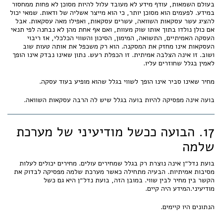
בעולם השמאות, עודף מידע לא מעובד עלול להיות מסוכן לא פחות ממחסור
במידע. לפעמים הוא מסוכן יותר, כי הוא מייצר אשליה של ודאות. שמאי יכול
להציג עשר עסקאות השוואה, עשרים עסקאות, ואפילו מאה עסקאות. אבל
אם כולן נולדו בתוך אותו שוק מעוות, ואם אף אחת מהן לא נבחנה לפי תנאי
העסקה האמיתיים, התשואה, המימון, הסיכון והשווי הכלכלי, אז ריבוי
העסקאות אינו מחזק את המסקנה. הוא רק משכפל את אותה טעות שוב
ושוב. זו אינה הצלבה אמיתית. זו הכפלת רעש. נתון שאינו נבדק אינו הופך
לאמין בגלל שחוזרים עליו.
מחיר שאינו סביר אינו הופך לשווי בגלל שהוא מופיע בעוד עסקה.
בועה אינה מפסיקה להיות בועה בגלל שיש לה הרבה עסקאות השוואה.
17. הבועה ככשל מודיעיני של מערכת
שלמה
בועת נדל״ן אינה נוצרת רק בגלל שמחירים עולים. מחירים יכולים לעלות
מסיבות אמיתיות. הבעיה מתחילה כאשר מערכת שלמה מפסיקה לבדוק את
הקשר בין מחיר לבין שווי. במובן הזה, בועת נדל״ן היא גם כשל
מודיעיני.המידע היה קיים.
הנתונים היו קיימים.