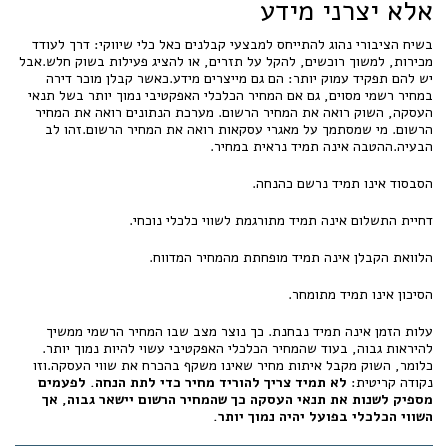
אלא יצרני מידע
בשיח הציבורי נהוג להתייחס למבצעי קבלנים כאל כלי שיווקי: דרך לעודד
מכירות, למשוך רוכשים, להקל על תזרים, או להציג פעילות בשוק חלש.אבל
יש להם תפקיד עמוק יותר: הם גם מייצרים מידע.כאשר קבלן מוכר דירה
במחיר רשמי מסוים, גם אם המחיר הכלכלי האפקטיבי נמוך יותר בשל תנאי
העסקה, השוק רואה את המחיר הרשום. מערכת הנתונים רואה את המחיר
הרשום. מי שמסתמך על מאגרי עסקאות רואה את המחיר הרשום.זהו לב
הבעיה.ההטבה אינה תמיד נראית במחיר.
הסבסוד אינו תמיד נרשם כהנחה.
דחיית התשלום אינה תמיד מתורגמת לשווי כלכלי נוכחי.
הלוואת הקבלן אינה תמיד מופחתת מהמחיר המדווח.
הסיכון אינו תמיד מתומחר.
עלות הזמן אינה תמיד נבחנת. כך נוצר מצב שבו המחיר הרשמי ממשיך
להיראות גבוה, בעוד שהמחיר הכלכלי האפקטיבי עשוי להיות נמוך יותר.
כלומר, השוק מקבל איתות מחיר שאינו משקף בהכרח את שווי העסקה.וזו
נקודה קריטית:
לא תמיד צריך להוריד מחיר כדי לתת הנחה. לפעמים
מספיק לשנות את תנאי העסקה כך שהמחיר הרשום יישאר גבוה, אך
השווי הכלכלי בפועל יהיה נמוך יותר.