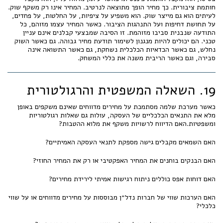
חותמת ציבורית. כך מחיר הופך מתוצאה לנרטיב. המחיר אינו רק משקף שוק.
לעיתים הוא גם מייצר שוק. הוא משפיע על ציפיות, על החלטות, על פחדים,
על תחושת דחיפות ועל התנהגות הציבור. כאשר המחיר עצמו מזוהם, כל
התודעה שנבנית סביבו מזוהמת. זו הסיבה שמבצעי קבלנים אינם עניין
טכני. הם יכולים להיות מנגנון לשימור תודעת מחיר גבוהה. גם כאשר השוק
נחלש, גם כאשר הכדאיות הכלכלית נשחקת, גם כאשר התשואה אינה
סבירה, וגם כאשר הריבית משנה את כללי המשחק.
19. השאלה המשפטית והרגולטורית
כאשר מערכת שלמה מסתמכת על מחירים מדווחים שאינם משקפים באופן
מלא את התנאים הכלכליים של העסקה, עולות גם שאלות רגולטוריות
ומשפטיות.האם הדיווח לרשויות משקף את מלוא ההטבות?
האם השמאים מקבלים גישה מספקת לתנאי העסקה האמיתיים?
האם הבנקים בוחנים את המחיר האפקטיבי או רק את המחיר החוזי?
האם דוחות אפס כוללים ניתוח רגישות אמיתי לירידת מחירים?
האם הערכות שווי של חברות נדל״ן מבוססות על מחירים מדווחים או על שווי
כלכלי?