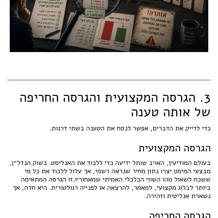
3. הגרסה המקצועית והגרסה החריפה
של אותה טענה
כדי לדייק את הדברים, אפשר לנסח את הטענה בשתי דרגות.
הגרסה המקצועית
בעולם המודיעין, האויב שותל ידיעה כדי ללכוד את האנליסט. בשוק הנדל״ן,
מבצעי המימון יצרו נתון מחיר שנראה רשמי, אך עלול ללכוד את כל מי
ששכח לשאול מהו השווי הכלכלי האמיתי שמאחוריו.זו הגרסה המתאימה
ביותר לבלוג מקצועי, למאמר, להרצאה או לפנייה רגולטורית. היא חדה, אך
נשארת אנליטית וזהירה.
הגרסה החריפה