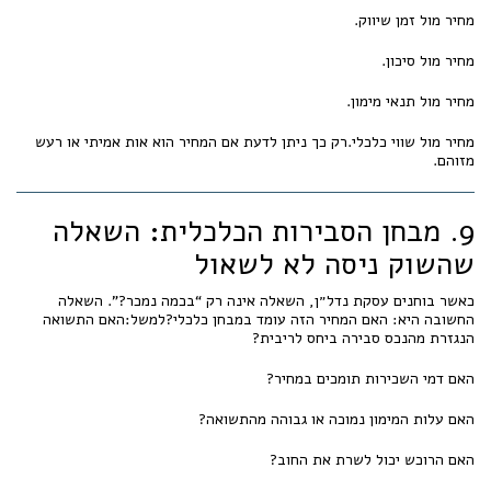
מחיר מול זמן שיווק.
מחיר מול סיכון.
מחיר מול תנאי מימון.
מחיר מול שווי כלכלי.רק כך ניתן לדעת אם המחיר הוא אות אמיתי או רעש
מזוהם.
9. מבחן הסבירות הכלכלית: השאלה
שהשוק ניסה לא לשאול
כאשר בוחנים עסקת נדל״ן, השאלה אינה רק “בכמה נמכר?”. השאלה
החשובה היא: האם המחיר הזה עומד במבחן כלכלי?למשל:האם התשואה
הנגזרת מהנכס סבירה ביחס לריבית?
האם דמי השכירות תומכים במחיר?
האם עלות המימון נמוכה או גבוהה מהתשואה?
האם הרוכש יכול לשרת את החוב?