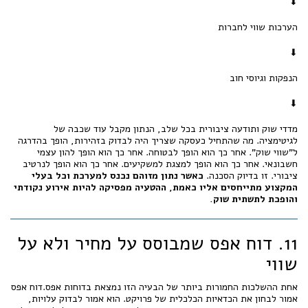
⬇
הערכות שווי לחברות
⬇
הנפקות וגיוסי חוב
⬇
מדדי שוק ותודעה ציבורית בכל שלב, הנתון מקבל עוד שכבה של
לגיטימציה. מה שהתחיל כעסקה שצריך היה לבדוק בזהירות, הופך בהדרגה
ל”שווי שוק”. אחר כך הוא הופך לבטוחה. אחר כך הוא הופך להון עצמי
חשבונאי. אחר כך הוא הופך למצגת למשקיעים. אחר כך הוא הופך לנרטיב
ציבורי. זו בדיוק הסכנה.
כאשר נתון מזוהם נכנס למערכת וכל בעלי
המקצוע מתייחסים אליו כאמת, ההטעיה מפסיקה להיות אירוע נקודתי
והופכת לתשתית שוק.
11. דוח אפס שמבוסס על מחיר ולא על
שווי
אחת ההשלכות החמורות ביותר של הבעיה הזו נמצאת בדוחות אפס.דוח אפס
אמור לבחון את הכדאיות הכלכלית של פרויקט. הוא אמור לבדוק עלויות,