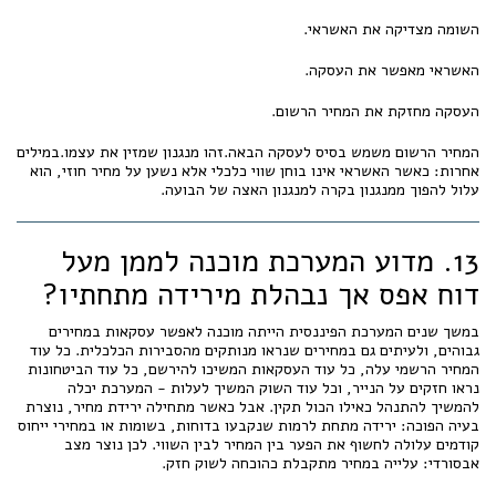
השומה מצדיקה את האשראי.
האשראי מאפשר את העסקה.
העסקה מחזקת את המחיר הרשום.
המחיר הרשום משמש בסיס לעסקה הבאה.זהו מנגנון שמזין את עצמו.במילים
אחרות: כאשר האשראי אינו בוחן שווי כלכלי אלא נשען על מחיר חוזי, הוא
עלול להפוך ממנגנון בקרה למנגנון האצה של הבועה.
13. מדוע המערכת מוכנה לממן מעל
דוח אפס אך נבהלת מירידה מתחתיו?
במשך שנים המערכת הפיננסית הייתה מוכנה לאפשר עסקאות במחירים
גבוהים, ולעיתים גם במחירים שנראו מנותקים מהסבירות הכלכלית. כל עוד
המחיר הרשמי עלה, כל עוד העסקאות המשיכו להירשם, כל עוד הביטחונות
נראו חזקים על הנייר, וכל עוד השוק המשיך לעלות - המערכת יכלה
להמשיך להתנהל כאילו הכול תקין. אבל כאשר מתחילה ירידת מחיר, נוצרת
בעיה הפוכה: ירידה מתחת לרמות שנקבעו בדוחות, בשומות או במחירי ייחוס
קודמים עלולה לחשוף את הפער בין המחיר לבין השווי. לכן נוצר מצב
אבסורדי: עלייה במחיר מתקבלת כהוכחה לשוק חזק.