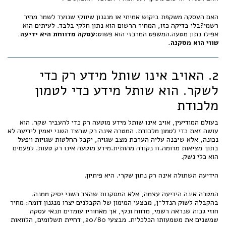
האם העסקה משקפת ביקוש אמיתי או מנגנון שיווקי שנועד לשמר מחיר
רשמי?בלי בדיקה כזו, המחיר הרשום הוא נתון חלקי בלבד. לעיתים הוא
אפילו נתון מטעה.המשפט המרכזי הוא פשוט:
עסקה מדווחת היא ידיעה.
שווי הוא מסקנה.
2. האויב אינו שותל מידע רק כדי
לשקר. הוא שותל מידע כדי לטמון
מלכודת
בעולם המודיעין, אויב אינו שותל מידע מוטעה רק כדי להעביר שקר. הוא
עושה זאת כדי לטמון מלכודת. המטרה אינה רק שהצד השני יאמין לידיעה לא
נכונה, אלא שיבנה עליה הערכת מצב שגויה, יקבל החלטות שגויות ויפעל
בתוך מציאות מדומה.זו נקודה מהותית.מידע מוטעה אינו רק טעות. לפעמים
הוא כלי נשק.
הידיעה השתולה אינה רק נתון שקרי. היא פיתיון.
המטרה אינה הידיעה עצמה, אלא המסקנות שהצד השני יסיק ממנה.
בהקבלה לשוק הנדל״ן, מבצעי המימון של הקבלנים יצרו מנגנון דומה: מחיר
חוזי גבוה שנראה רשמי, מדווח ונקי, אך מאחוריו עומדים תנאי עסקה
שמשנים את משמעותו הכלכלית. מבצעי 20/80, דחיית תשלומים, הלוואות