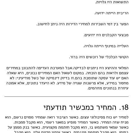
התשואות היו גלויות.
הריבית הייתה ידועה.
הפער בין דמי השכירות למחירי הדירות היה ניתן לחישוב.
מבצעי הקבלנים היו ידועים.
העלייה במינוף הייתה גלויה.
הקושי הכלכלי של רוכשים היה ברור.
המלאי וההיצע היו ניתנים לבדיקה.אבל המערכת העדיפה להתבונן במחירים
עצמם ולראות בהם הוכחה. במקום לשאול האם המחירים נכונים, היא שאלה
האם יש עוד עסקה שתומכת בהם.זו בדיוק דינמיקה של כשל מודיעיני: לא
מחסור במידע, אלא פרשנות שגויה של מידע. לא היעדר נתונים, אלא אמונה
עיוורת בנתונים מזוהמים.
18. המחיר כמכשיר תודעתי
למחיר יש כוח פסיכולוגי עצום. כאשר הציבור רואה שמחיר מסוים נרשם, הוא
מניח שזה המחיר. כאשר המחיר מופיע במאגר רשמי, הוא מקבל סמכות.
כאשר שמאי משתמש בו, הוא מקבל חותמת מקצועית. כאשר בנק מממן על
בסיסו, הוא מקבל חותמת פיננסית. כאשר עיתון מדווח עליו, הוא מקבל