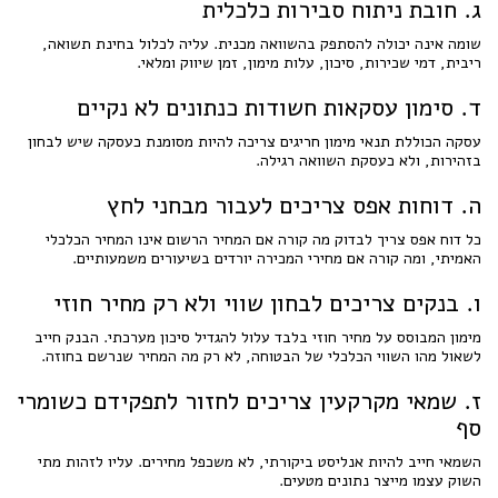
ג. חובת ניתוח סבירות כלכלית
שומה אינה יכולה להסתפק בהשוואה מכנית. עליה לכלול בחינת תשואה,
ריבית, דמי שכירות, סיכון, עלות מימון, זמן שיווק ומלאי.
ד. סימון עסקאות חשודות כנתונים לא נקיים
עסקה הכוללת תנאי מימון חריגים צריכה להיות מסומנת כעסקה שיש לבחון
בזהירות, ולא כעסקת השוואה רגילה.
ה. דוחות אפס צריכים לעבור מבחני לחץ
כל דוח אפס צריך לבדוק מה קורה אם המחיר הרשום אינו המחיר הכלכלי
האמיתי, ומה קורה אם מחירי המכירה יורדים בשיעורים משמעותיים.
ו. בנקים צריכים לבחון שווי ולא רק מחיר חוזי
מימון המבוסס על מחיר חוזי בלבד עלול להגדיל סיכון מערכתי. הבנק חייב
לשאול מהו השווי הכלכלי של הבטוחה, לא רק מה המחיר שנרשם בחוזה.
ז. שמאי מקרקעין צריכים לחזור לתפקידם כשומרי
סף
השמאי חייב להיות אנליסט ביקורתי, לא משכפל מחירים. עליו לזהות מתי
השוק עצמו מייצר נתונים מטעים.