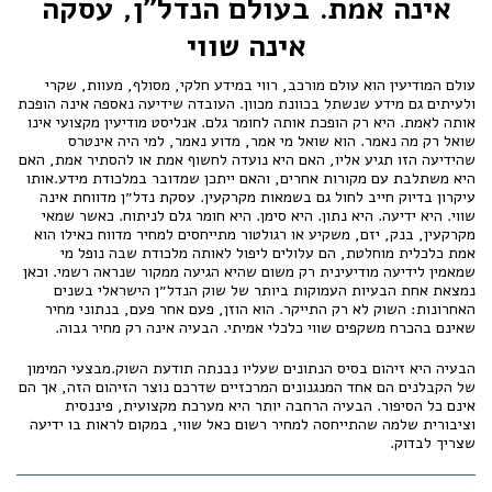
אינה אמת. בעולם הנדל״ן, עסקה
אינה שווי
עולם המודיעין הוא עולם מורכב, רווי במידע חלקי, מסולף, מעוות, שקרי
ולעיתים גם מידע שנשתל בכוונת מכוון. העובדה שידיעה נאספה אינה הופכת
אותה לאמת. היא רק הופכת אותה לחומר גלם. אנליסט מודיעין מקצועי אינו
שואל רק מה נאמר. הוא שואל מי אמר, מדוע נאמר, למי היה אינטרס
שהידיעה הזו תגיע אליו, האם היא נועדה לחשוף אמת או להסתיר אמת, האם
היא משתלבת עם מקורות אחרים, והאם ייתכן שמדובר במלכודת מידע.אותו
עיקרון בדיוק חייב לחול גם בשמאות מקרקעין. עסקת נדל״ן מדווחת אינה
שווי. היא ידיעה. היא נתון. היא סימן. היא חומר גלם לניתוח. כאשר שמאי
מקרקעין, בנק, יזם, משקיע או רגולטור מתייחסים למחיר מדווח כאילו הוא
אמת כלכלית מוחלטת, הם עלולים ליפול לאותה מלכודת שבה נופל מי
שמאמין לידיעה מודיעינית רק משום שהיא הגיעה ממקור שנראה רשמי. וכאן
נמצאת אחת הבעיות העמוקות ביותר של שוק הנדל״ן הישראלי בשנים
האחרונות: השוק לא רק התייקר. הוא הוזן, פעם אחר פעם, בנתוני מחיר
שאינם בהכרח משקפים שווי כלכלי אמיתי. הבעיה אינה רק מחיר גבוה.
הבעיה היא זיהום בסיס הנתונים שעליו נבנתה תודעת השוק.מבצעי המימון
של הקבלנים הם אחד המנגנונים המרכזיים שדרכם נוצר הזיהום הזה, אך הם
אינם כל הסיפור. הבעיה הרחבה יותר היא מערכת מקצועית, פיננסית
וציבורית שלמה שהתייחסה למחיר רשום כאל שווי, במקום לראות בו ידיעה
שצריך לבדוק.