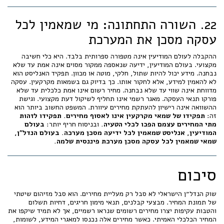
22. השורה התחתונה: מי שמאמין לכל
עסקה מסכן את המערכת
ההקבלה לעולם המודיעין אינה מטפורה ספרותית בלבד. היא כלי חשיבה
מקצועי. בעולם המודיעין, ידיעה שנאספה ממקור מסוים אינה אמת עד שלא
נבחנה. מידע יכול להיות שתול, חלקי, מוטה או מכוון. תפקיד האנליסט הוא
לא להאמין למידע, אלא לחקור אותו. כך בדיוק גם בשמאות מקרקעין. עסקה
מדווחת אינה שווי עד שלא נבחנה. מחיר רשום אינו אמת כלכלית עד שלא
פורקו תנאי העסקה. מאגר רשמי אינו תחליף לשיקול דעת מקצועי. וגישת
ההשוואה אינה רישיון להעתקת מחירים עיוורת. המשפט החשוב ביותר הוא
זה:
תפקידו של שמאי מקרקעין אינו לאסוף מחירים. תפקידו לזהות
מתי המחירים עצמם הפכו לכלי הטעיה.
ובניסוח חריף יותר:
בעולם
המודיעין, אנליסט שמאמין לכל ידיעה מסכן מערכה. בעולם הנדל״ן,
שמאי שמאמין לכל עסקה מסכן מערכת פיננסית שלמה.
סיכום
שוק הנדל״ן הישראלי לא סבל רק מעליית מחירים. הוא סבל מזיהום שיטתי
של תמונת המחיר. מבצעי קבלנים, תנאי מימון חריגים, דחיות תשלום
והטבות עקיפות יצרו מחירים רשומים שנראו רשמיים, אך לא תמיד שיקפו את
המחיר הכלכלי האמיתי. כאשר מחירים אלה נכנסו למאגרי המידע, לשומות,