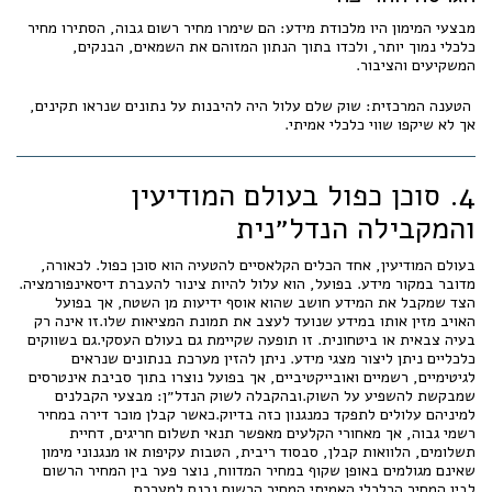
מבצעי המימון היו מלכודת מידע: הם שימרו מחיר רשום גבוה, הסתירו מחיר
כלכלי נמוך יותר, ולכדו בתוך הנתון המזוהם את השמאים, הבנקים,
המשקיעים והציבור.
הטענה המרכזית: שוק שלם עלול היה להיבנות על נתונים שנראו תקינים,
אך לא שיקפו שווי כלכלי אמיתי.
4. סוכן כפול בעולם המודיעין
והמקבילה הנדל״נית
בעולם המודיעין, אחד הכלים הקלאסיים להטעיה הוא סוכן כפול. לכאורה,
מדובר במקור מידע. בפועל, הוא עלול להיות צינור להעברת דיסאינפורמציה.
הצד שמקבל את המידע חושב שהוא אוסף ידיעות מן השטח, אך בפועל
האויב מזין אותו במידע שנועד לעצב את תמונת המציאות שלו.זו אינה רק
בעיה צבאית או ביטחונית. זו תופעה שקיימת גם בעולם העסקי.גם בשווקים
כלכליים ניתן ליצור מצגי מידע. ניתן להזין מערכת בנתונים שנראים
לגיטימיים, רשמיים ואובייקטיביים, אך בפועל נוצרו בתוך סביבת אינטרסים
שמבקשת להשפיע על השוק.ובהקבלה לשוק הנדל״ן: מבצעי הקבלנים
למיניהם עלולים לתפקד כמנגנון כזה בדיוק.כאשר קבלן מוכר דירה במחיר
רשמי גבוה, אך מאחורי הקלעים מאפשר תנאי תשלום חריגים, דחיית
תשלומים, הלוואות קבלן, סבסוד ריבית, הטבות עקיפות או מנגנוני מימון
שאינם מגולמים באופן שקוף במחיר המדווח, נוצר פער בין המחיר הרשום
לבין המחיר הכלכלי האמיתי.המחיר הרשום נכנס למערכת.