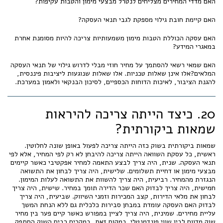
האם מדדי המחירים מצליחים לנטרל מבצעי מימון והטבות עקיפות?
האם קיימת חובת גילוי מספקת לגבי תנאי העסקה?
האם עסקה הכוללת הטבות מימון משמעותיות צריכה להיות מסומנת אחרת
במאגרי המידע?
האם שמאי רשאי להסתמך על מחיר חוזי מבלי לדרוש גילוי של תנאי העסקה
המלאים?אלו אינן שאלות טכניות. אלו שאלות שנוגעות ליציבות פיננסית,
להגנת הציבור, לאיכות הדוחות הכספיים, לסיכון הבנקאי ולאמון במערכת.
20. כיצד הייתה צריכה להיראות
שמאות ביקורתית?
שמאות ביקורתית בשוק כזה הייתה צריכה לפעול באופן שונה לחלוטין.
ראשית, כל עסקת השוואה הייתה צריכה להיבחן לא רק לפי המחיר, אלא לפי
תנאי העסקה. שנית, היה צריך לבצע התאמה למחיר אפקטיבי כאשר קיימים
מבצעי מימון או דחיית תשלומים. שלישית, היה צריך לבחון את התשואה
הנגזרת מהמחיר. רביעית, היה צריך להשוות את התשואה לעלות המימון.
חמישית, היה צריך לבדוק האם שכר הדירה תומך במחיר. שישית, היה צריך
לבחון את מלאי הדירות, קצב המכירות וזמני השיווק. שביעית, היה צריך
לבדוק האם העסקה עומדת במבחן סבירות כלכלית גם ללא הנחת המשך
עליית מחירים. שמינית, היה צריך לציין במפורש כאשר קיים פער בין מחיר
שוק מדווח לבין שווי פונדמנטלי. במקום זאת, במקרים רבים השוק הסתפק