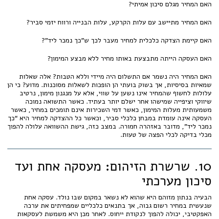
האם המחיר מגלם סיכון אמיתי?
האם המחיר מתיישב עם עלות הקרקע, עלות הבנייה ורווח יזמי סביר?
האם קיימת הצדקה כלכלית למחיר מעבר לכך ש”כך נמכר ליד”?
האם העסקה הייתה מתבצעת באותו מחיר ללא מבצע המימון?
האם המחיר היה נשמר אם התשלום היה מיידי וללא הטבות? אלה שאלות
שמאיות בסיסיות, אך בשוק בועתי הן הופכות לשאלות מסוכנות. מדוע? כי הן
עלולות לחשוף שהמחיר אינו נשען על שווי, אלא על מנגנון מימון, נרטיב
שיווקי וציפייה שמישהו אחר ישלם יותר בעתיד. כאשר התשואה נמוכה
משמעותית מעלות המימון, כאשר דמי השכירות אינם תומכים במחיר, כאשר
העסקה אינה עומדת במבחן כלכלי סביר, וכאשר כל ההצדקה למחיר היא “כך
נמכר ליד”, מדובר באזהרה חמורה. במצב כזה, גישת ההשוואה עלולה להפוך
מכלי בדיקה לכלי הפצה של טעות.
10. שרשרת הזיהום: מעסקה אחת ועד
סיכון מערכתי
הבעיה בנתון מזוהם היא שהוא לא נשאר במקום שבו נולד. עסקה אחת
שנעשית במחיר רשום גבוה, אך בתנאים כלכליים שמפחיתים את ערכה
האפקטיבי, יכולה להפוך לנקודת ייחוס. לאחר מכן היא משמשת לעסקאות