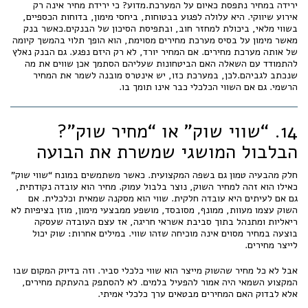
ירידה במחיר נתפסת כאיום על המערכת.מדוע? כי ירידת מחיר אינה רק
אירוע שיווקי. היא עלולה לפגוע בבטוחות, ביחסי מימון, בדוחות הכספיים,
בשווי מלאי, ביכולת למחזר חוב, ובתפיסת הסיכון של הבנקים.כאשר בנק
מאשר מימון על בסיס מערכת מחירים מסוימת, הוא הופך תלוי בהמשך קיומה
של אותה מערכת מחירים. אם המחיר יורד, לא רק היזם נפגע. גם הבנק נאלץ
להתמודד עם השאלה האם הביטחונות שעליהם הסתמך אכן שווים את מה
שנכתב לגביהם.לכן, במערכת כזו, יש אינטרס מובנה לשמר את המחיר
הרשמי. גם אם השווי הכלכלי כבר אינו תומך בו.
14. “שווי שוק” או “מחיר שוק”?
הבלבול המושגי שמשרת את הבועה
חלק מהבעיה טמון גם בשפה המקצועית. כאשר משתמשים במונח “שווי שוק”
כאילו הוא זהה למחיר השוק, נוצר בלבול עמוק. מחיר הוא עובדה נקודתית,
גם אם לעיתים היא עובדה חלקית. שווי הוא מסקנה שמאית וכלכלית. אם
השוק עצמו מעוות, ממונף, מסובסד, מושפע ממבצעי מימון, מוזן בציפיות לא
ריאליות ומתנהל בתוך סביבת אשראי חריגה, אז עצם העובדה שעסקה
בוצעה במחיר מסוים אינה מוכיחה שזהו שווי. במילים אחרות: שוק יכול
לייצר מחירים.
אבל לא כל מחיר שהשוק מייצר הוא שווי כלכלי סביר. וזה בדיוק המקום שבו
המקצוע השמאי היה אמור להפעיל בלמים. לא להסתפק בהעתקת מחירים,
אלא לבדוק האם המחירים מבטאים ערך כלכלי אמיתי.