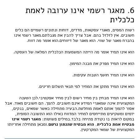
6. מאגר רשמי אינו ערובה לאמת
כלכלית
רשות המסים, מאגרי עסקאות, מדדים, דוחות ונתונים רשמיים הם כלים
חשובים. אין לזלזל בהם. אבל צריך להבין את מגבלתם.מאגר רשמי אינו
בהכרח מאגר של שווי. הוא מאגר של דיווחים.הוא אומר מה דווח.
הוא אינו תמיד אומר מה הייתה המשמעות הכלכלית המלאה של העסקה.
הוא אינו תמיד מפרק את מבנה המימון.
הוא אינו תמיד חושף הטבות עקיפות.
הוא אינו תמיד מתקן את המחיר לפי תנאי תשלום חריגים.
הוא אינו תמיד מבחין בין מחיר רשום לבין מחיר אפקטיבי.לכן הטענה
המקצועית אינה שמאגרי המידע אינם חשובים. להפך. הם חשובים מאוד. אבל
אסור להפוך אותם לאמת מוחלטת.הבעיה מתחילה כאשר שמאים, בנקים,
יזמים ומשקיעים מתייחסים למחיר המדווח כאילו הוא התשובה הסופית,
במקום לראות בו נקודת פתיחה בלבד.במילים פשוטות:
מאגר רשמי אינו
מבטיח אמת כלכלית. הוא מבטיח שהנתון נרשם.
ומכאן מתחילה אחריותו
המקצועית של שמאי המקרקעין.