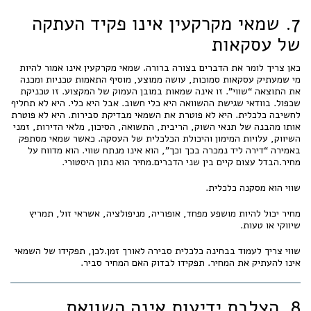
7. שמאי מקרקעין אינו פקיד העתקה
של עסקאות
כאן צריך לומר את הדברים בצורה ברורה. שמאי מקרקעין אינו אמור להיות
מי שמעתיק עסקאות סמוכות, עושה ממוצע, מוסיף התאמות טכניות ומכנה
את התוצאה “שווי”. זו אינה שמאות במובן העמוק של המקצוע. זו טכניקת
שכפול. בוודאי שגישת ההשוואה היא כלי חשוב. אבל היא כלי. היא לא תחליף
לחשיבה כלכלית. היא לא פוטרת את השמאי מבדיקת סבירות. היא לא פוטרת
אותו מהבנה של תנאי השוק, הריבית, התשואה, הסיכון, מלאי הדירות, זמני
השיווק, עלויות המימון והיכולת הכלכלית של העסקה. כאשר שמאי מסתפק
באמירה “דירה ליד נמכרה בכך וכך”, הוא אינו מנתח שווי. הוא מדווח על
מחיר.הבדל עצום קיים בין שני הדברים.מחיר הוא נתון היסטורי.
שווי הוא מסקנה כלכלית.
מחיר יכול להיות מושפע מפחד, אופוריה, מניפולציה, אשראי זול, תמריץ
שיווקי או טעות.
שווי צריך לעמוד בבחינה כלכלית סבירה לאורך זמן.לכן, תפקידו של השמאי
אינו להעתיק את המחיר. תפקידו לבדוק האם המחיר סביר.
8. הצלבת ידיעות אינה השוואת