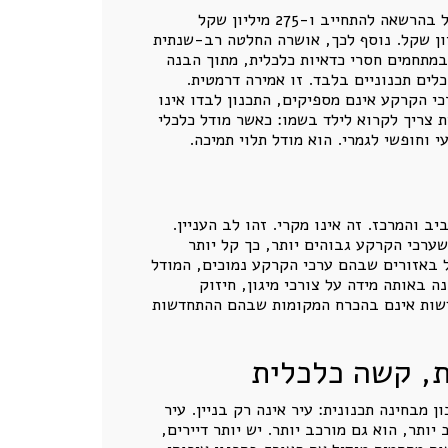
הדו"ח מדגיש את הרחבת הסכמי המסגרת ואת הסבסוד הממשלתי. תקציב הרשות לשנת 2025 עמד על 366 מיליון שקל בהרשאה להתחייב ו-275 מיליון שקל
תכנון התחדשות עירונית הוקצו 94.1 מיליון שקל. לטובת פעילות המנהלות העירוניות הוקצו 55 מיליון שקל. נוסף לכך, אושרה החלטה רב-שנתית
זמים במתחמים חסרי כדאיות כלכלית, מתוך הבנה
ים תכנוניים בלבד. זו אמירה דרמטית.
י הקרקע אינם מספיקים, התכנון לבדו אינו
ת צריך לקרוא לילד בשמו: כאשר מודל כלכלי
 וחופשי לגמרי. הוא מודל תלוי תמיכה.
 במחוזות תל אביב והמרכז. זה אינו מקרי. זהו לב העניין.
ערכי הקרקע גבוהים יותר, כך קל יותר
בל באזורים שבהם ערכי הקרקע נמוכים, המודל
 באותה מידה על צורכי מיגון, חיזוק
חדשות אינם בהכרח המקומות שבהם ההתחדשות
ת, קשה כלכלית
מבחינה תכנונית: עיר אינה רק בניין. עיר
ותר, הוא גם מורכב יותר. יש יותר דיירים,