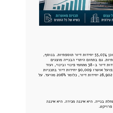
לפי הדו"ח, בשנת 2025 אושרו 186 תכניות מפורטות למתחמי פינוי ובינוי, הכוללות 75,925 יחידות דיור חדשות, מתוכן 55,074 יחידות דיור תוספתיות. בנוסף,
, ובהם 65,461 יחידות דיור חדשות ו-48,701 יחידות דיור תוספתיות. גם בתחום היתרי הבנייה מוצגים
מספרים משמעותיים: בשנת 2025 ניתנו היתרי בנייה ל-28,902 יחידות דיור בהתחדשות עירונית. מתוכן, 13,066 יחידות דיור ב-38 מתחמי פינוי ובינוי, ועוד
15,836 יחידות דיור ב-568 מיזמי התחדשות בניינית. לפי הדו"ח, יעד התכנון השנתי עמד על 31,250 יחידות דיור, ובפועל אושרו 90,009 יחידות דיור בתכניות
התחדשות עירונית, כלומר 288% מהיעד. יעד ההיתרים השנתי עמד על 14,000 יחידות דיור, ובפועל ניתנו היתרים ל-28,902 יחידות דיור, כלומר 206% מהיעד. על
לת בנייה. היא איננה מכירה. היא איננה
פרויקט.