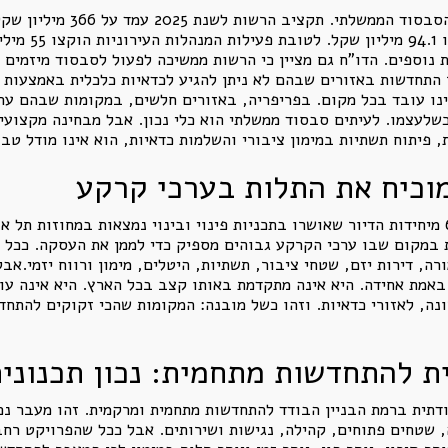
במזומן. לטובת 
 להסכמי מסגרת נוספים. הדו"ח גם מציין כי הרשות ממשיכה לפעול לסבסוד מי
תחדשות באזורים שבהם לא ניתן להגיע לכדאיות כלכלית באמצעות כל
ו עובד בכל מקום. בפריפריה, באזורים חלשים, במקומות שבהם ערכ
 כשלעצמו. לעיתים סבסוד ממשלתי הוא כלי נכון. אבל מבחינה מקצועי
 פיתוח תשתיות במימון ציבורי והשלמות כדאיות, הוא אינו מודל טבעי
מוכיח את התלות בערכי קרקע
הדו"ח מציג כי במצטבר עד סוף 2025, כ-60% מיחידות הדיור שאושרו בתכניות פינוי ובינוי נמצאות
חת במקום שבו ערכי הקרקע גבוהים מספיק כדי לממן את העסקה. ככל ש
ורה, דירות יזם, שטחי ציבור, תשתיות, היטלים, מימון ורווח יזמי.א
אמת אחידה. היא אינה מתקדמת באותו קצב בכל הארץ. היא אינה עונה
נה, לאזורי כדאיות. וזהו כשל מובנה: המקומות שהכי זקוקים להת
ת להתחדשות מתחמית: נכון תכנוני
ית ברמת הבניין הבודד להתחדשות מתחמית ומרקמית. זהו מעבר נכון 
 שטחים פתוחים, קהילה, נגישות ושירותים. אבל ככל שהפרויקט רחב י