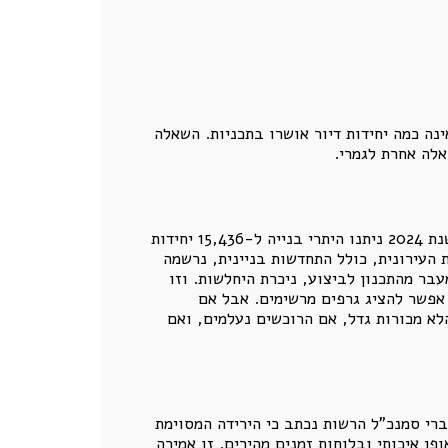
ינה כמה יחידות דיור אושרו בתכניות. השאלה
אלה אחרת לגמרי.
הנתון החשוב ביותר בדו"ח אינו מספר יחידות הדיור שאושרו בתכנון, אלא הירידה בהיתרי הבנייה בפינוי ובינוי. בשנת 2024 ניתנו היתרי בנייה ל-15,436 יחידות
-13,066 יחידות דיור בלבד. זו ירידה של כ-15%. בסך כל ההתחדשות העירונית, כולל התחדשות בניינית, נרשמה
28, בשנת 2025, ירידה של כ-7%.כלומר, דווקא בשלב המעבר מהתכנון לביצוע, ניכרת היחלשות. וזו
 אפשר להציג גרפים מרשימים. אבל אם
לא מכורות גדל, אם הרוכשים נעלמים, ואם
2025 התחדד הפער בין תכנון למימוש. בדברי סמנכ"ל הרשות נכתב כי הירידה המסוימת
ן איכותי ובלוחות זמנים מהירים. זו אמירה