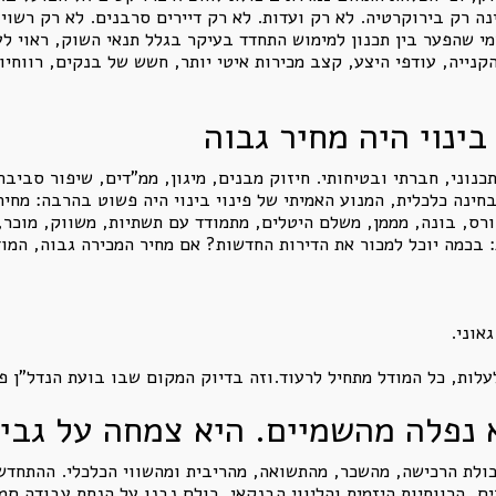
 רק בירוקרטיה. לא רק ועדות. לא רק דיירים סרבנים. לא רק רשויות
י שהפער בין תכנון למימוש התחדד בעיקר בגלל תנאי השוק, ראוי ל
הקנייה, עודפי היצע, קצב מכירות איטי יותר, חשש של בנקים, רווחיו
בינוי היה מחיר גבוה
תכנוני, חברתי ובטיחותי. חיזוק מבנים, מיגון, ממ"דים, שיפור סביבת
חינה כלכלית, המנוע האמיתי של פינוי בינוי היה פשוט בהרבה: מחי
הורס, בונה, מממן, משלם היטלים, מתמודד עם תשתיות, משווק, מוכר,
 בכמה יוכל למכור את הדירות החדשות? אם מחיר המכירה גבוה, המוד
אוני.
לעלות, כל המודל מתחיל לרעוד.וזה בדיוק המקום שבו בועת הנדל"ן פ
 נפלה מהשמיים. היא צמחה על גבי
ולת הרכישה, מהשכר, מהתשואה, מהריבית ומהשווי הכלכלי. ההתחדשות
ים, הרווחיות היזמית והליווי הבנקאי, כולם נבנו על הנחת עבודה סמו