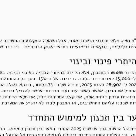
דו"ח מציג מלאי תכנוני מרשים מאוד, אבל השאלה המקצועית החשובה א
ים כלכליים, בנקאיים וביצועיים בתנאי השוק הנוכחיים. וזו כבר ש
תרי פינוי ובינוי
דיור בפינוי ובינוי. בשנת 2025 ניתנו היתרים ל
ירידה מ-31,221 יחידות דיור בהיתרים בשנת 2024 ל-902
תחיל את הדיון. אפשר לאשר עוד ועוד תכניות. אפשר להגדיל זכויות.
ורשים עדכון דוחות אפס, אם קצב המכירות יורד, אם מלאי הדירות ה
יות שנבנו עליהם התחשיבים, אז התכנון לבדו לא יושיע את המערכת.
 בין תכנון למימוש התחדד
הנקודה החשובה ביותר בדו"ח היא הודאה רשמית של הרשות בכך שבשנת 
, וכי הצלחת התחום נמדדת ביכולת להוציא פרויקטים אל הפועל באופ