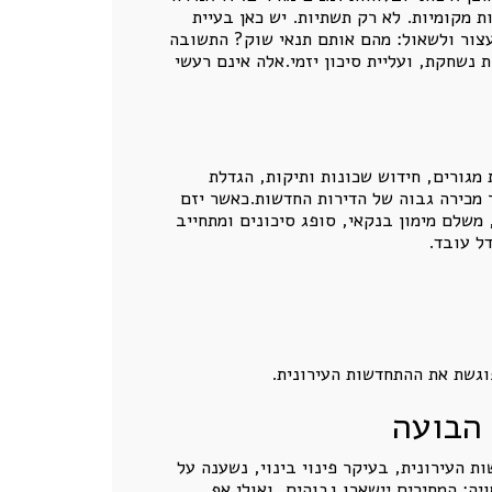
 מקומיות. לא רק תשתיות. יש כאן בעיית
עצור ולשאול: מהם אותם תנאי שוק? התשובה
ת נשחקת, ועליית סיכון יזמי.אלה אינם רעשי
 מגורים, חידוש שכונות ותיקות, הגדלת
ר מכירה גבוה של הדירות החדשות.כאשר יזם
 משלם מימון בנקאי, סופג סיכונים ומתחייב
ל עובד.
וגשת את ההתחדשות העירונית.
 הבועה
 העירונית, בעיקר פינוי בינוי, נשענה על
יה: המחירים יישארו גבוהים, ואולי אף