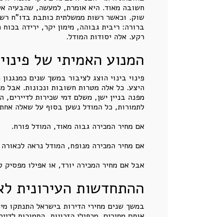
חשובה מאוד. היא אומרת, למעשה, שהבעיה אינה
שוק. וכאשר רשות ממשלתית כותבת בדו"ח רשמ
ברורה: ריבית גבוהה, מימון יקר, ירידה בכוח 
רקע. אלה יסודות המודל.
המנוע האמיתי של פינוי 
פינוי בינוי הוצג לציבור במשך שנים כמנגנון 
היצע. כל אלה מטרות חשובות ונכונות. אבל מב
מפנה בניין ישן, משלם דמי שכירות לדיירים, 
לתמורות, כל המודל נשען בסוף על שאלה אחת:
אם מחיר המכירה גבוה מאוד, המודל פורח.
אם מחיר המכירה מנופח, המודל נראה לכאורה ג
אבל אם מחיר המכירה יורד, או אפילו מפסיק 
ההתחדשות העירונית לא
במשך שנים מחירי הדירות בישראל התנתקו מיכ
אותם מחירים. מכפילי הזכויות, התמורות לדייר