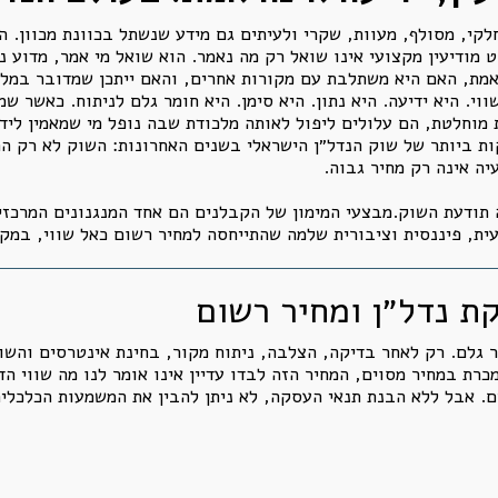
חלקי, מסולף, מעוות, שקרי ולעיתים גם מידע שנשתל בכוונת מכוון. 
 מודיעין מקצועי אינו שואל רק מה נאמר. הוא שואל מי אמר, מדוע נ
אמת, האם היא משתלבת עם מקורות אחרים, והאם ייתכן שמדובר במלכו
י. היא ידיעה. היא נתון. היא סימן. היא חומר גלם לניתוח. כאשר שמ
 מוחלטת, הם עלולים ליפול לאותה מלכודת שבה נופל מי שמאמין ליד
ת ביותר של שוק הנדל״ן הישראלי בשנים האחרונות: השוק לא רק התי
יה אינה רק מחיר גבוה.
 תודעת השוק.מבצעי המימון של הקבלנים הם אחד המנגנונים המרכזיי
ית, פיננסית וציבורית שלמה שהתייחסה למחיר רשום כאל שווי, במקו
ר גלם. רק לאחר בדיקה, הצלבה, ניתוח מקור, בחינת אינטרסים והשו
ת במחיר מסוים, המחיר הזה לבדו עדיין אינו אומר לנו מה שווי הד
. אבל ללא הבנת תנאי העסקה, לא ניתן להבין את המשמעות הכלכלי