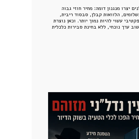
 יצרו מנגנון דומה: מחיר חוזי גבוה
ך מאחוריו עומדים תנאי עסקה שמשנים את משמעותו הכלכלית. מבצעי 20/80, דחיית תשלומים, הלוואות קבלן, סבסוד ריבית,
יבי עשוי להיות נמוך יותר. וכאן נוצרת
ב ערך נוכחי, ללא בחינת סבירות כלכלית