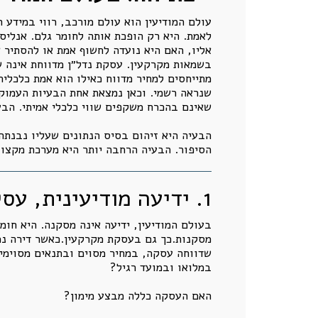
עולם המודיעין הוא עולם מורכב, רווי במידע 
לאמת. היא רק הופכת אותה לחומר גלם. אנליסט
אליו, האם היא נועדה לחשוף אמת או להסתיר 
בשמאות מקרקעין. עסקת נדל״ן מדווחת אינה שוו
מתייחסים למחיר מדווח כאילו הוא אמת כלכלית
שנראה רשמי. וכאן נמצאת אחת הבעיות העמוקו
שאינם בהכרח משקפים שווי כלכלי אמיתי. הבע
הבעיה היא זיהום בסיס הנתונים שעליו נבנתה
הסיפור. הבעיה הרחבה יותר היא מערכת מקצוע
1. ידיעה מודיעינית, עסקת נדל״ן ומחיר רשום
בעולם המודיעין, ידיעה אינה מסקנה. היא חומ
מסקנות.כך גם בעסקת מקרקעין.כאשר דירה נמכר
שדווחה עסקה, במחיר מסוים ובתנאים מסוימים
במלואו ובמועד רגיל?
האם העסקה כללה מבצע מימון?