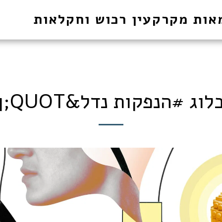
אות מקרקעין רכוש וחקלאות
לוג #הנפקות נדל&QUOT;ן