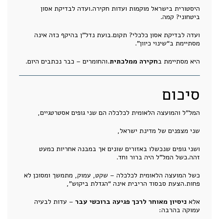
היסטורית בישראל מוקמות ועדות חקירה.ועדה לבדיקת אסון
ביטחוני? קמה.
ועדה לבדיקת אסון כלכלי? תקום.בועת נדל"ן בהיקף כזה אינה
מסתיימת ב“שינוי כיוון”.
היא מסתיימת ב
חקירה ממלכתית
.והחומרים – כבר נכתבים היום.
סיכום
המל"ל והמועצה הלאומית לכלכלה הם שני גופים אסטרטגיים,
שני מצפנים של מדינת ישראל,
ושני גופים שנכשלו באזורים שונים אך במבנה אחריות כמעט
זהה.כשל המל"ל היה ברור וחד.
כשל המועצה הלאומית לכלכלה – שקט, עמוק, מתמשך ומסוכן לא
פחות.הצעת סבסוד הריבית אינה “הגדלת ביקוש”,
אלא
ניסיון מאוחר לרכך פגיעה ברוכשי עבר
– עדות לבעיה
עמוקה בהרבה: