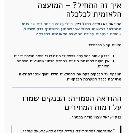
איך זה התחיל? – המועצה
הלאומית לכלכלה
ההוראה לא נולדה בחלל ריק.
ביולי 2025 פורסם דוח של
צוות
ממשלתי בראשות פרופ’ אבי שמחון ובשיתוף בנק ישראל
,
שהוקם בעקבות עבודת
המועצה הלאומית לכלכלה
.
הצוות קבע במפורש:
לבנק אסור להתערב בשיקולי היזם לגבי מחיר מכירת דירות.
אין מקום להתניות חוזיות בהסכם הליווי שמונעות הפחתת
מחירים.
המפקח על הבנקים לקח את ההמלצות הללו והפך אותן ל
הוראה
מחייבת
לכלל המערכת הבנקאית.
ההודאה הסמויה: הבנקים שמרו
על רמות המחירים
בנק ישראל עצמו מודה במסמך:
"התייחסות למחיר דירה בודדת יכולה להשפיע על מחירי