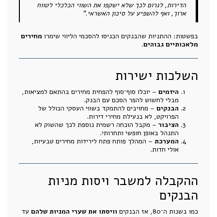
הדירות, לגרום לכך שלא ישקפו את השווי הכלכלי לטווח
ארוך, ואף להשפיע על סיכון האשראי."
בפשטות: ההתניות שהבנקים הכניסו להסכמי הליווי שימרו
מחירים
מלאכותיים גבוהים
.
השלכות ישירות
היזמים
– יוכלו סוף־סוף להפחית מחירים בהתאם למציאות,
מבלי לחשוש להפר הסכם עם הבנק.
הבנקים
– מחויבים להתמקד בשווי העסקי הכולל של
הפרויקט, לא בנעילת מחירי דירות.
הציבור
– מקבל הוכחה רשמית נוספת לכך שהשוק לא
התנהל באופן חופשי ותחרותי.
המערכת
– המהלך פותח פתח לירידות מחירים טבעיות,
אולי חדות.
ההקבלה למשבר ויסות מניות
הבנקים
כמו בשנות ה־80, אז הבנקים
וויסתו את שערי המניות שלהם
עד