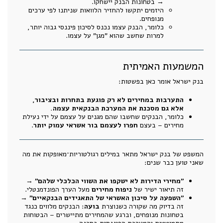
→ בטחונות הבנק יישחקו.
היזמים יתקשו להחזיר הלוואות שניתנו לפי ערכים
מנופחים.
כלומר, הבנק עצמו נכנס לסיכון פיננסי גבוה יותר,
למרות שחשב שהוא "מגן" על עצמו.
המשמעות האמיתית
בנק ישראל אומר כאן בפשטות:
התערבות במחירים לא רק פוגעת בתחרות ובציבור,
אלא גם מסכנת את המערכת הבנקאית עצמה.
כלומר, הבנקים שחשבו שהם מגנים על עצמם על ידי נעילת
מחירים – בעצם
חפרו לעצמם בור אשראי עמוק יותר
.
המשפט של בנק ישראל מתאר במילים רגולטוריות־מאופקות את מה
שאני טוען כבר שנים:
"מחירי הדירות לא ישקפו את השווי הכלכלי שלהם"
→
זה תיאור ישיר של
ניפוח מחירים
מעל הערך הפונדמנטלי.
"השפעה על סיכון האשראי של התאגידים הבנקאיים"
→
זה בדיוק מה שקורה כשנוצרת
בועה
: הבנקים מלווים כנגד
בטחונות מנופחים, וברגע שהמחירים מתיישרים – הבטוחות