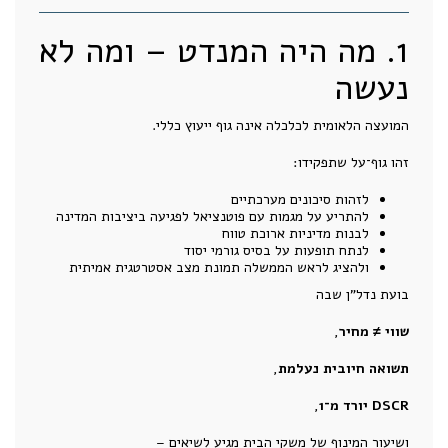
1. מה היה המנדט – ומה לא
נעשה
המועצה הלאומית לכלכלה אינה גוף ייעוץ כללי.
זהו גוף־על שתפקידו:
לזהות סיכונים מערכתיים
להתריע על מגמות עם פוטנציאל לפגיעה ביציבות המדינה
לבנות מדיניות ארוכת טווח
לנתח תופעות על בסיס גורמי יסוד
ולהציג לראש הממשלה תמונת מצב אסטרטגית אמיתית
בועת נדל"ן שבה
שווי ≠ מחיר
,
תשואה חיובית נעלמת
,
DSCR יורד מ־1
,
ושיעור המינוף של משקי הבית מגיע לשיאים –