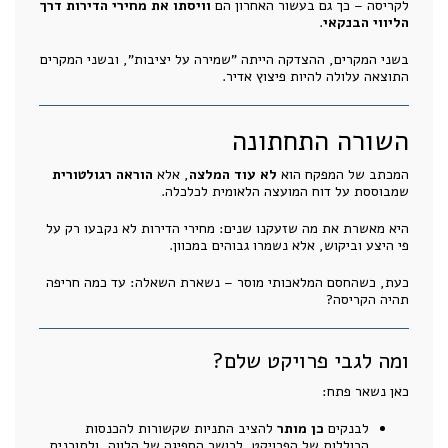
לקריסה – כך גם בעשור האחרון הם
וויסתו את מחירי הדירות דרך
הליווי הבנקאי
.
בשני המקרים, ההצדקה הייתה "שמירה על יציבות", ובשני המקרים
התוצאה עלולה להיות פיצוץ אדיר.
השורה התחתונה
המכתב של המפקח הוא
לא עוד המלצה
, אלא
הוראה רגולטורית
שמבוססת על דוח המועצה הלאומית לכלכלה.
היא מאשרת את מה שזעקנו שנים: מחירי הדירות לא נקבעו רק על
פי היצע וביקוש, אלא נשמרו גבוהים במכוון.
כעת, כשהחסם המלאכותי מוסר – נשארת השאלה: עד כמה חריפה
תהיה הקריסה?
ומה לגבי פרויקט שלם?
כאן נשאר פתח:
לבנקים
כן מותר
להציב התניות שקשורות להכנסות
הכוללות של הפרויקט, לכושר הספיגה של הלווה, ולתוכנית