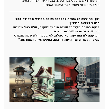
המועצה הלאומית לכלכלה כשלה בכל הקשור לניהול הסיכון
הכלכלי־חברתי מספר 1 של העשור האחרון.
"כן, המועצה הלאומית לכלכלה כשלה במילוי תפקידה בכל
הנוגע לבועת הנדל״ן.
בועה בהיקף מערכתי איננה תופעה שוקית, אלא כשל מדינתי
הדורש אחריות ממשלתית ברורה.
המועצה לא התריעה, לא ניהלה, לא בלמה ולא יזמה מנגנוני
מניעה, למרות שזו הייתה חובתה האסטרטגית המפורשת."