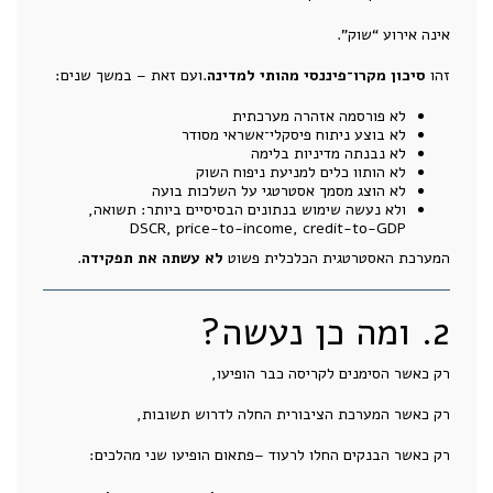
אינה אירוע “שוק”.
זהו
סיכון מקרו־פיננסי מהותי למדינה
.ועם זאת – במשך שנים:
לא פורסמה אזהרה מערכתית
לא בוצע ניתוח פיסקלי־אשראי מסודר
לא נבנתה מדיניות בלימה
לא הותוו כלים למניעת ניפוח השוק
לא הוצג מסמך אסטרטגי על השלכות בועה
ולא נעשה שימוש בנתונים הבסיסיים ביותר: תשואה,
DSCR, price-to-income, credit-to-GDP
המערכת האסטרטגית הכלכלית פשוט
לא עשתה את תפקידה
.
2. ומה כן נעשה?
רק כאשר הסימנים לקריסה כבר הופיעו,
רק כאשר המערכת הציבורית החלה לדרוש תשובות,
רק כאשר הבנקים החלו לרעוד –פתאום הופיעו שני מהלכים: