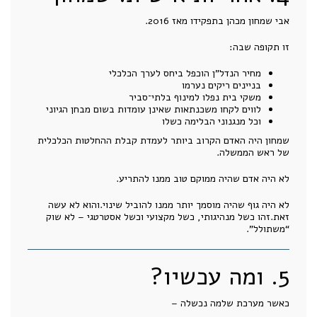
אבי שמחון מכהן בתפקידו מאז 2016.
זו תקופה שבה:
מחיר הנדל"ן הוכפל ביחס לערך הכלכלי
בניינים ריקים נערמו
משקי בית נפלו למינוף בלתי־סביר
לווים לקחו משכנתאות שאינן עומדות בשום מבחן הגיוני
וכל מנגנוני הבלימה כשלו
שמחון היה האדם הקרוב ביותר לעמדת קבלת ההחלטות הכלכלית
של ראש הממשלה.
לא היה אדם שהיה ממוקם טוב ממנו להתריע.
לא היה גוף שהיה מוסמך יותר ממנו להוביל שינוי.והוא לא עשה
זאת.זהו כשל מנהיגותי, כשל מקצועי וכשל אסטרטגי – לא שוק
“משתולל”.
5. ומה עכשיו?
כאשר מערכת שלמה נכשלה –