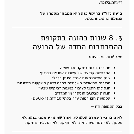
רגעיות.כלומר:
בועת נדל״ן בהיקף כזה היא המבחן מספר 1 של
המועצה.
והמבחן נכשל.
3. 8 שנות כהונה בתקופת
ההתרחבות החדה של הבועה
מאז 2016 ועד היום:
מחירי הדירות ניתקו מהתשואה
התרחשה קפיצה של עשרות אחוזים במינוף
שוק המשכנתאות איבד היגיון כלכלי
הריבית הריאלית השלילית דחפה לשוק השקעות סיכוניות
הנתונים הוצגו לציבור כמגמת “ביקוש טבעי”
הנחות קבלנים הוסתרו מן המדדים
עסקאות חצו רמות ערך בלתי־סבירות (DSCR<1)
בכל התקופה הזו —
לא הוכן נייר עמדה אסטרטגי אחד שמתריע מפני בועה.
לא
מסמך, לא יוזמה מערכתית, לא חקיקה, לא רגולציה.שתיקה.