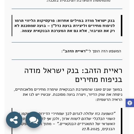
מתמוטטות והמערכת הפיננסית בסכנה.
בנק ישראל מודה במילים אחרות: פרקטיקות הליווי תרמו
לניפוח מחירים וליצירת בועת נדל"ן – בועה שמסכנת לא
רק את הציבור, אלא גם את המערכת הבנקאית עצמה.
המשפט הזה הופך ל־
"ראיית הזהב"
:
ראיית הזהב: בנק ישראל מודה
בניפוח מחירים
במשך שנים טענו שהמערכת הבנקאית שימרה מחירים מלאכותיים,
ניפחה את שוק הדיור, ויצרה בועה מסוכנת. עכשיו יש לנו את
הראיה הרשמית:
"השפעה כזו עלולה לגרום לכך שמחירי הדירות לא ישקפו את
השווי הכלכלי שלהם לטווח ארוך, ולכן אף להשפיע על סיכון
האשראי של התאגידים הבנקאיים."
– מתוך מכתב המפקח על
הבנקים, 27.8.2025