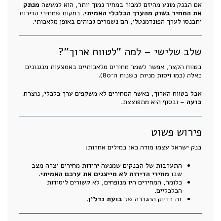
אם הבנק מונע מהיזם למכור במחיר נמוך יותר, הוא למעשה
מנתק
את המחיר בשוק מהערך הכלכלי האמיתי
. במקום שמחירי הדירות
יתכנסו לערך הפונדמנטלי, הם נשמרים גבוהים באופן מלאכותי.
שלב שלישי – למה "לטווח ארוך"?
בטווח הקצר, אפשר לשמר מחירים מלאכותיים באמצעות מנגנונים
כאלה (כמו ויסות מניות בשנות ה־80).
אבל בטווח הארוך, כאשר המחירים לא משקפים ערך כלכלי, נוצרת
בועה
– ובסוף היא מתפוצצת.
פירוש פשוט
בנק ישראל עצמו מודה כאן במילים אחרות:
התערבות של הבנקים שמנעה ירידות מחירים יצרה מצב
שבו
מחירי הדירות לא מייצגים את ערכם האמיתי
.
כלומר, המחירים היו מנופחים, לא קשורים ליסודות
הכלכליים.
זה בדיוק ההגדרה של
בועת נדל"ן
.