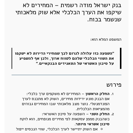
בנק ישראל מודה רשמית – המחירים לא
שיקפו את הערך הכלכלי אלא שוק מלאכותי
שנשמר בכוח.
המשפט המלא הוא:
"השפעה כזו עלולה לגרום לכך שמחירי הדירות לא ישקפו
את השווי הכלכלי שלהם לטווח ארוך, ולכן אף להשפיע
על סיכון האשראי של התאגידים הבנקאיים."
פירוש
החלק הראשון
– המחירים לא משקפים ערך כלכלי:
אם הבנק מונע ירידות מחירים, השוק לא מתכנס לערך
הפונדמנטלי. נוצר מצב מלאכותי שבו המחירים גבוהים
מהמציאות הכלכלית.
החלק השני
– השפעה על סיכון האשראי:
כשהבנק מממן עסקאות לפי מחירים מנופחים, הוא לוקח
סיכון אשראי מיותר
.
אם השוק יתיישר לערך הכלכלי, שווי הנכסים ייפול