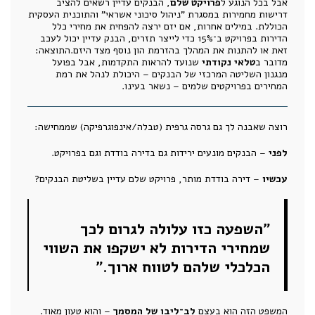
אבל בכל הנוגע ל
פרויקט שלם
, הבנקים עדיין רשאים להציב
דרישות מחמירות במסגרת "ניהול סיכוני אשראי" והתוכנית העסקית
הכוללת. במילים אחרות, אם יזם ירצה להפחית את מחירי כלל
הדירות בפרויקט ב־15% כדי לייצר תזרים, הבנק עדיין יכול לעכב
זאת או להתנות את המהלך בהזרמת הון נוסף מצד היזם.התוצאה:
מדובר ב
טלאי נקודתי
שנועד להראות התקדמות, אבל בפועל
מנגנון השליטה המרכזי של הבנקים – היכולת לנהל את רמת
המחירים בפרויקטים שלמים – נשאר בעינו.
רוצה שאבנה לך גם גרסה גרפית (טבלה/אינפוגרפיקה) שממחישה:
לפני
– הבנקים מונעים ירידות גם בדירה בודדת וגם בפרויקט.
עכשיו
– דירה בודדת מותר, פרויקט שלם עדיין בשליטת הבנקים?
"השפעה כזו עלולה לגרום לכך
שמחירי הדירות לא ישקפו את השווי
הכלכלי שלהם לטווח ארוך."
המשפט הזה הוא בעצם
לב־ליבו של המסמך
– והוא טעון מאוד.