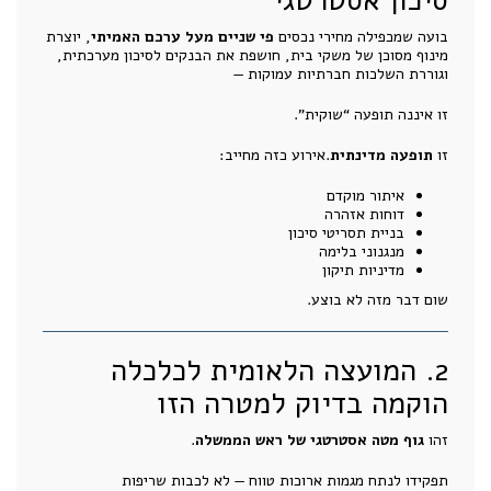
סיכון אסטרטגי
בועה שמכפילה מחירי נכסים
פי שניים מעל ערכם האמיתי
, יוצרת
מינוף מסוכן של משקי בית, חושפת את הבנקים לסיכון מערכתית,
וגוררת השלכות חברתיות עמוקות —
זו איננה תופעה “שוקית”.
זו
תופעה מדינתית
.אירוע כזה מחייב:
איתור מוקדם
דוחות אזהרה
בניית תסריטי סיכון
מנגנוני בלימה
מדיניות תיקון
שום דבר מזה לא בוצע.
2. המועצה הלאומית לכלכלה
הוקמה בדיוק למטרה הזו
זהו
גוף מטה אסטרטגי של ראש הממשלה
.
תפקידו לנתח מגמות ארוכות טווח — לא לכבות שריפות