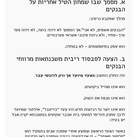
א. מסמך שבו שמחון הטיל אחריות על
הבנקים
מהלך שמקבע נרטיב:
“הבנקים אשמים, לא אני”.אך המסמך לא זיהה בועה, לא זיהה פער
ערך–מחיר, ולא ניתח סיכוני אשראי מערכתיים.
הוא עסק בסימפטומים – לא במחלה.
ב. הצעה לסבסוד ריבית משכנתאות מרווחי
הבנקים
וזה החלק החשוב:
הצעד מיועד אך ורק לרוכשי עבר.
הוא אינו מגדיל ביקושים.
הוא אינו מנפח את השוק.
הוא אינו יוצר גל רכישות חדש.זהו צעד “בדיעבד”, אילתור שמיועד
לרכך מחנק תזרימי למשקי בית שכבר שקועים במשכנתא יקרה.אבל
יש בעיה:
כאשר הצעד הראשון שמוצע אחרי שמונה שנים בתפקיד הוא
“פלסטר מאוחר” – זו אינדיקציה ברורה שחסרה כאן מדיניות