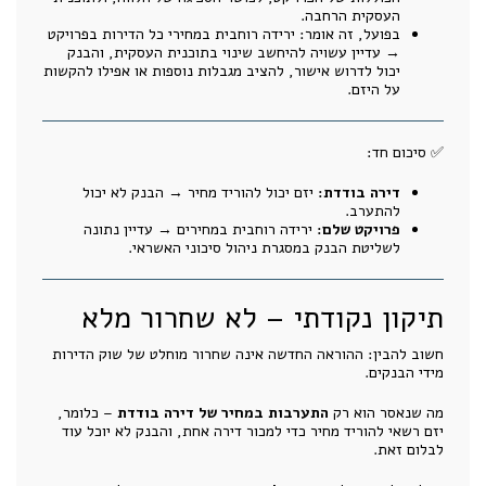
העסקית הרחבה.
בפועל, זה אומר: ירידה רוחבית במחירי כל הדירות בפרויקט
→ עדיין עשויה להיחשב שינוי בתוכנית העסקית, והבנק
יכול לדרוש אישור, להציב מגבלות נוספות או אפילו להקשות
על היזם.
✅ סיכום חד:
דירה בודדת:
יזם יכול להוריד מחיר → הבנק לא יכול
להתערב.
פרויקט שלם:
ירידה רוחבית במחירים → עדיין נתונה
לשליטת הבנק במסגרת ניהול סיכוני האשראי.
תיקון נקודתי – לא שחרור מלא
חשוב להבין: ההוראה החדשה אינה שחרור מוחלט של שוק הדירות
מידי הבנקים.
מה שנאסר הוא רק
התערבות במחיר של דירה בודדת
– כלומר,
יזם רשאי להוריד מחיר כדי למכור דירה אחת, והבנק לא יוכל עוד
לבלום זאת.