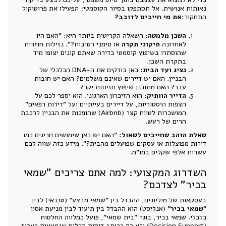
נאותות אנושית. אל תסתפקו בסיור הקוסמטי; הפעילו את פרוטוקול
התחקור:
את מי חייבים לדובב?
השכן מלמטה:
השאלה הקריטית ביותר היא: "האם היו
לאחרונה
תיקוני תקרה
או סימני רטיבות?". נזילות חוזרות
שהוסתרו בשיפוץ קוסמטי בדירה שאתם קונים יצופו מיד
בתקרת השכן.
נציג ועד הבית:
כאן בודקים את ה-DNA הכלכלי של
הבניין. האם יש דיירים שאינם משלמים? האם יש חובות
עבר? האם מתוכנן שיפוץ חזיתות יקר?
הדייר הוותיק:
הוא הזיכרון הארגוני. הוא יספר לכם על
הצפות היסטוריות, על דיירים בעייתיים ועל "דירות רפאים"
המושכרות לטווח קצר (Airbnb) שהופכות את הבניין לרכבת
הרים של רעש.
שאלת הזהב שחייבים לשאול:
"האם יש כאן שימושים חריגים כמו
דירות מפוצלות או עסקים שפועלים מהבית?". מידע כזה שווה לכם
עשרות אלפי שקלים במו"מ.
השדרוג המקצועי: למה אתם צריכים "שמאי
בכיר" לצדכם?
בעסקאות של מיליונים, ההבדל בין "שמאי מבצע" (טכנאי) לבין
"שמאי בכיר"
(אנליסט) הוא ההבדל בין תיעוד לבין מניעת אסון
כלכלי. שמאי בכיר, בוגר "בית שמאי", פועל כמלווה החלטות
(Decision Support) ולא רק ככותב דוחות.הכלים שנמצאים בארגז