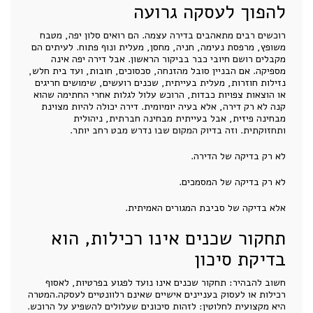
להפוך לעסקה גרועה
רוכשים רבים מתאהבים בדירה עצמה. הם רואים סלון יפה, מטבח
משופץ, מרפסת נעימה, חניה, מחסן, מעלית ונוף פתוח. לעיתים הם
מקבלים רושם חיובי כבר בביקור הראשון. אבל דירה יפה אינה
מספיקה. אם הבניין סובל מהזנחה, סכסוכים, חובות, ועד בית חלש,
נזילות חוזרות, מעלית בעייתית, שכנים רועשים, שימושים חריגים
או הוצאות צפויות כבדות, הרוכש עלול לגלות אחרי החתימה שהוא
קנה לא רק דירה, אלא בעיה יומיומית. דירה יכולה להיות מצוינת
מבחינה פיזית, אבל בעייתית מבחינה חברתית, ניהולית
ותחזוקתית. וזה בדיוק המקום שבו נדרש מבט רחב יותר.
לא רק בדיקה של הדירה.
לא רק בדיקה של המסמכים.
אלא בדיקה של סביבת המגורים האמיתית.
תחקור שכנים אינו רכילות, הוא
בדיקת סיכון
חשוב להבהיר: תחקור שכנים אינו נועד לפגוע בפרטיות, לאסוף
רכילות או לעסוק בעניינים אישיים שאינם רלוונטיים לעסקה.המטרה
היא מקצועית לחלוטין: לזהות סיכונים שעלולים להשפיע על הרוכש.