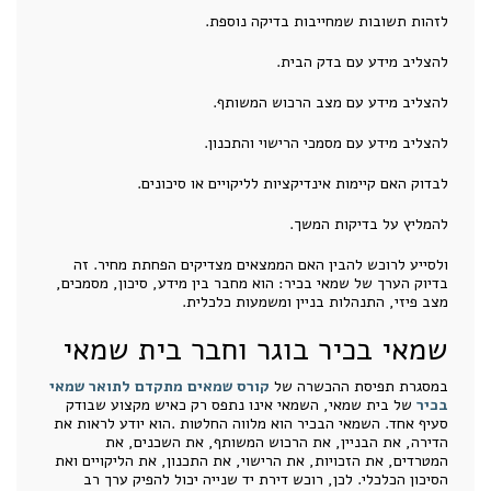
לזהות תשובות שמחייבות בדיקה נוספת.
להצליב מידע עם בדק הבית.
להצליב מידע עם מצב הרכוש המשותף.
להצליב מידע עם מסמכי הרישוי והתכנון.
לבדוק האם קיימות אינדיקציות לליקויים או סיכונים.
להמליץ על בדיקות המשך.
ולסייע לרוכש להבין האם הממצאים מצדיקים הפחתת מחיר. זה
בדיוק הערך של שמאי בכיר: הוא מחבר בין מידע, סיכון, מסמכים,
מצב פיזי, התנהלות בניין ומשמעות כלכלית.
שמאי בכיר בוגר וחבר בית שמאי
במסגרת תפיסת ההכשרה של
קורס שמאים מתקדם לתואר שמאי
בכיר
של בית שמאי, השמאי אינו נתפס רק כאיש מקצוע שבודק
סעיף אחד. השמאי הבכיר הוא מלווה החלטות .הוא יודע לראות את
הדירה, את הבניין, את הרכוש המשותף, את השכנים, את
המטרדים, את הזכויות, את הרישוי, את התכנון, את הליקויים ואת
הסיכון הכלכלי. לכן, רוכש דירת יד שנייה יכול להפיק ערך רב