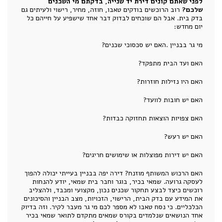
לפני שאתם קונים דירת יד שנייה, בדקתם מי השכנים
שלכם?
רוב הרוכשים בודקים טאבו, חוזה, מחיר, רישוי ולעיתים גם
בדק בית. אבל הם שוכחים לבדוק דבר אחד שישפיע על חייהם כל
יום מחדש:
מי גר בבניין .האם יש סכסוכי שכנים?
האם ועד הבית מתפקד?
האם היו נזילות חוזרות?
האם יש חובות לוועד?
האם צפויות הוצאות תחזוקה כבדות?
האם יש רעש?
האם יש דירות מפוצלות או שימושים חריגים?
האם הרכוש המשותף מוזנח? דירה יפה בבניין בעייתי יכולה להפוך
לעסקה גרועה. שמאי בכיר, בוגר וחבר בית שמאי, יודע להנחות
רוכשים כיצד לבצע תחקור שכנים נכון, מקצועי ומכבד, ולהצליב
את המידע עם בדק הבית, הרישוי, הזכויות, מצב הבניין והסיכונים
הכלכליים. כי נסח טאבו לא מספר לכם מי גר מעבר לקיר. וזה בדיוק
אחד הנושאים שנלמדים בקורס שמאים מתקדם לתואר שמאי בכיר