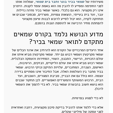
משירותיו של
שמאי בכיר בוגר וחבר בית שמאי
, שמלווה אותו
לפני החתימה ומסייע לו להבין מה הוא באמת עומד לקנות. היתרון
אינו רק מקצועי. הוא גם כלכלי. כאשר שמאי בכיר מזהה נזילות
עבר, ועד בית בעייתי, הוצאות צפויות, מטרדים, סכסוכי שכנים או
תחזוקה לקויה, הוא יכול לסייע לרוכש לבנות טיעון מקצועי
להפחתת מחיר הרכישה או להוספת הגנות בהסכם.
מדוע הנושא נלמד בקורס שמאים
מתקדם לתואר שמאי בכיר?
אחד היעדים המרכזיים של הקורס הוא להרחיב את ארגז הכלים של
שמאי מקרקעין ושמאי רכוש גם יחד. שמאי מקרקעין מביא איתו את
עולם הזכויות, הרישוי, התכנון, השווי, הסחירות והעסקה הכלכלית.
שמאי רכוש מביא איתו את עולם הליקויים, הנזקים, הרטיבות,
האיטום, הצנרת, המחוברים, עלויות התיקון ונזקי הרכוש. שמאי
בכיר מחבר בין העולמות האלה. אבל החיבור אינו מסתיים בדירה
עצמה. הוא כולל גם את הבניין, סביבת המגורים, השכנים, ועד
הבית, הרכוש המשותף והמטרדים האפשריים. לכן תחקור שכנים
הוא נושא חשוב בהכשרת שמאי בכיר. לא כדי להפוך את השמאי
לרכלן.
לא כדי לפגוע בפרטיות.
אלא כדי ללמד אותו להוביל בדיקת סיכון מקצועית, רחבה ואחראית
לפני עסקה של מיליוני שקלים.