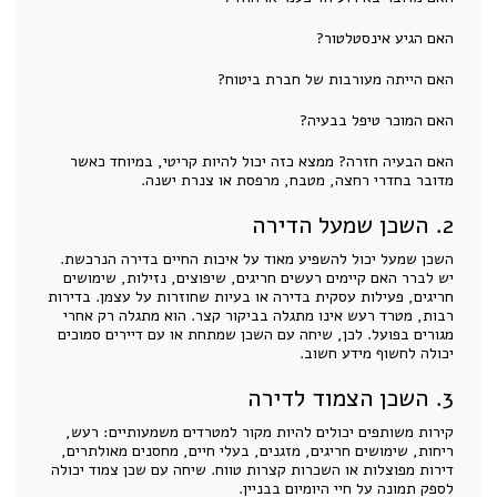
האם הגיע אינסטלטור?
האם הייתה מעורבות של חברת ביטוח?
האם המוכר טיפל בבעיה?
האם הבעיה חזרה? ממצא כזה יכול להיות קריטי, במיוחד כאשר
מדובר בחדרי רחצה, מטבח, מרפסת או צנרת ישנה.
2. השכן שמעל הדירה
השכן שמעל יכול להשפיע מאוד על איכות החיים בדירה הנרכשת.
יש לברר האם קיימים רעשים חריגים, שיפוצים, נזילות, שימושים
חריגים, פעילות עסקית בדירה או בעיות שחוזרות על עצמן. בדירות
רבות, מטרד רעש אינו מתגלה בביקור קצר. הוא מתגלה רק אחרי
מגורים בפועל. לכן, שיחה עם השכן שמתחת או עם דיירים סמוכים
יכולה לחשוף מידע חשוב.
3. השכן הצמוד לדירה
קירות משותפים יכולים להיות מקור למטרדים משמעותיים: רעש,
ריחות, שימושים חריגים, מזגנים, בעלי חיים, מחסנים מאולתרים,
דירות מפוצלות או השכרות קצרות טווח. שיחה עם שכן צמוד יכולה
לספק תמונה על חיי היומיום בבניין.