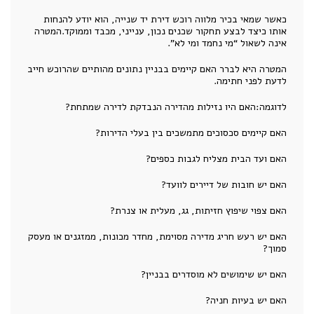
כאשר שמאי בכיר מלווה רוכש דירת יד שנייה, הוא יודע להנחות
אותו כיצד לבצע תחקור שכנים נכון, ענייני, מכבד וממוקד.המטרה
אינה לשאול “מי נחמד ומי לא”.
המטרה היא לברר האם קיימים בבניין נתונים מהותיים שהרוכש חייב
לדעת לפני חתימה.
לדוגמה:האם היו נזילות מהדירה הנבדקת לדירה שמתחת?
האם קיימים סכסוכים מתמשכים בין בעלי הדירות?
האם ועד הבית מצליח לגבות כספים?
האם יש חובות של דיירים לוועד?
האם צפוי שיפוץ חזיתות, גג, מעלית או צנרת?
האם יש רעש חריג מדירה מסוימת, מחדר מכונות, ממזגנים או מעסק
סמוך?
האם יש שימושים לא מוסדרים בבניין?
האם יש בעיות חניה?