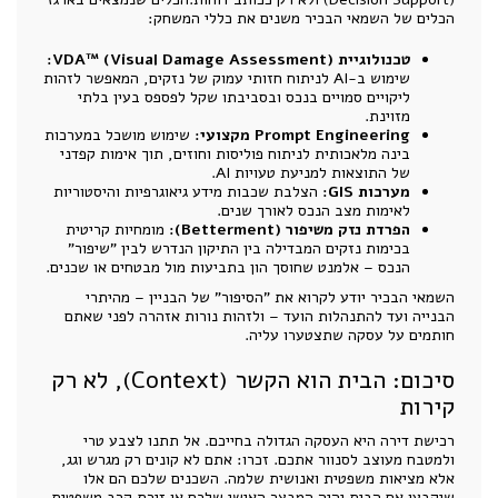
הכלים של השמאי הבכיר משנים את כללי המשחק:
טכנולוגיית VDA™ (Visual Damage Assessment):
שימוש ב-AI לניתוח חזותי עמוק של נזקים, המאפשר לזהות
ליקויים סמויים בנכס ובסביבתו שקל לפספס בעין בלתי
מזוינת.
Prompt Engineering מקצועי:
שימוש מושכל במערכות
בינה מלאכותית לניתוח פוליסות וחוזים, תוך אימות קפדני
של התוצאות למניעת טעויות AI.
מערכות GIS:
הצלבת שכבות מידע גיאוגרפיות והיסטוריות
לאימות מצב הנכס לאורך שנים.
הפרדת נזק משיפור (Betterment):
מומחיות קריטית
בכימות נזקים המבדילה בין התיקון הנדרש לבין "שיפור"
הנכס – אלמנט שחוסך הון בתביעות מול מבטחים או שכנים.
השמאי הבכיר יודע לקרוא את "הסיפור" של הבניין – מהיתרי
הבנייה ועד להתנהלות הועד – ולזהות נורות אזהרה לפני שאתם
חותמים על עסקה שתצטערו עליה.
סיכום: הבית הוא הקשר (Context), לא רק
קירות
רכישת דירה היא העסקה הגדולה בחייכם. אל תתנו לצבע טרי
ולמטבח מעוצב לסנוור אתכם. זכרו: אתם לא קונים רק מגרש וגג,
אלא מציאות משפטית ואנושית שלמה. השכנים שלכם הם אלו
שיקבעו אם הבית יהיה המבצר האישי שלכם או זירת קרב משפטית