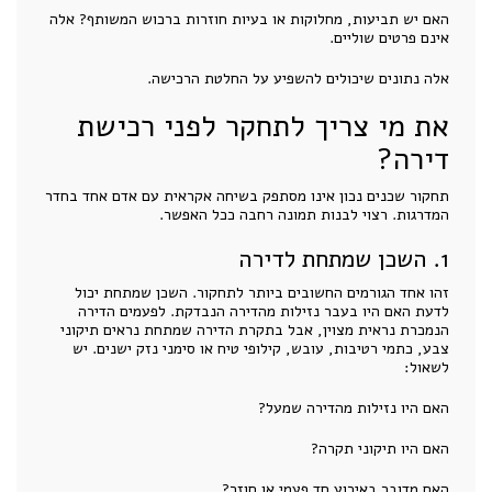
האם יש תביעות, מחלוקות או בעיות חוזרות ברכוש המשותף? אלה
אינם פרטים שוליים.
אלה נתונים שיכולים להשפיע על החלטת הרכישה.
את מי צריך לתחקר לפני רכישת
דירה?
תחקור שכנים נכון אינו מסתפק בשיחה אקראית עם אדם אחד בחדר
המדרגות. רצוי לבנות תמונה רחבה ככל האפשר.
1. השכן שמתחת לדירה
זהו אחד הגורמים החשובים ביותר לתחקור. השכן שמתחת יכול
לדעת האם היו בעבר נזילות מהדירה הנבדקת. לפעמים הדירה
הנמכרת נראית מצוין, אבל בתקרת הדירה שמתחת נראים תיקוני
צבע, כתמי רטיבות, עובש, קילופי טיח או סימני נזק ישנים. יש
לשאול:
האם היו נזילות מהדירה שמעל?
האם היו תיקוני תקרה?
האם מדובר באירוע חד פעמי או חוזר?