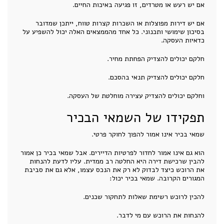
אם יש רעש או מטרדים, זו פגיעה באיכות החיים.
אם יש דירות מפוצלות או השכרות קצרות טווח, ייתכן שמדובר
בסיכון שימושי ותכנוני. כל אחד מהממצאים האלה יכול להשפיע על
כדאיות העסקה.
חלקם יכולים להצדיק הפחתת מחיר.
חלקם יכולים להצדיק תנאי בהסכם.
וחלקם יכולים להצדיק עצירה מוחלטת של העסקה.
תפקידו של השמאי הבכיר
שמאי בכיר אינו אמור להפוך לחוקר פרטי.
הוא גם אינו אמור לחדור לפרטיות הדיירים. אבל שמאי בכיר כן אמור
להבין שרכישת דירה היא החלטה רב ממדית. עליו לדעת להנחות
את הרוכש כיצד לבדוק לא רק את הנכס עצמו, אלא גם את סביבת
המגורים הקרובה. שמאי בכיר יכול:
להכין לרוכש רשימת שאלות לתחקור שכנים.
להנחות את הרוכש עם מי לדבר.