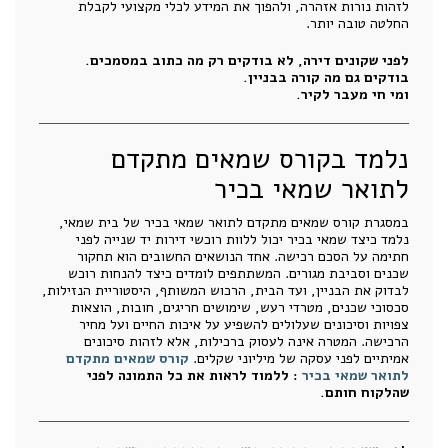
לזהות נורות אזהרה, ולהפוך את המידע לכלי מקצועי לקבלת
החלטה טובה יותר.
לפני שקונים דירה, לא בודקים רק מה כתוב במסמכים.
בודקים גם מה קורה בבניין.
ומי חי מעבר לקיר.
נלמד בקורס שמאים מתקדם
לתואר שמאי בכיר
במסגרת קורס שמאים מתקדם לתואר שמאי בכיר של בית שמאי,
נלמד כיצד שמאי בכיר יכול ללוות רוכשי דירות יד שנייה לפני
חתימה על הסכם רכישה. אחד הנושאים החשובים הוא תחקור
שכנים וסביבת מגורים. המשתתפים לומדים כיצד להנחות רוכש
לבדוק את הבניין, ועד הבית, הרכוש המשותף, היסטוריית הנזילות,
סכסוכי שכנים, מטרדי רעש, שימושים חריגים, חובות, הוצאות
צפויות וסיכונים שעלולים להשפיע על איכות החיים ועל מחיר
הרכישה. המטרה אינה לעסוק ברכילות, אלא לזהות סיכונים
אמיתיים לפני עסקה של מיליוני שקלים.
קורס שמאים מתקדם
לתואר שמאי בכיר
: ללמוד לראות את כל התמונה לפני
שהלקוח חותם.