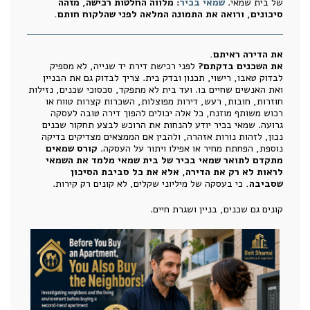
של בית שמאי.
שמאי בכיר
: מלווה החלטות רכישה, מזהה
סיכונים, ורואה את התמונה המלאה לפני שהלקוח חותם.
את הדירה ראיתם.
את השכנים בדקתם?
לפני רכישת דירת יד שנייה, לא מספיק
לבדוק טאבו, רישוי, תכנון ובדק בית. צריך לבדוק גם את הבניין
ואת האנשים שחיים בו. ועד בית לא מתפקד, סכסוכי שכנים, נזילות
חוזרות, חובות, רעש, דירות מפוצלות, השכרות קצרות טווח או
רכוש משותף מוזנח, כל אלה יכולים להפוך דירה טובה לעסקה
גרועה. שמאי בכיר יודע להנחות את הרוכש לבצע תחקור שכנים
נכון, לזהות נורות אזהרה, ולהבין אם הממצאים מצדיקים בדיקה
נוספת, הפחתת מחיר או אפילו ויתור על העסקה.
קורס שמאים
מתקדם לתואר שמאי בכיר של בית שמאי מלמד את השמאי
לראות לא רק את הדירה, אלא את כל סביבת הסיכון
שסביבה.
כי בעסקה של מיליוני שקלים, לא קונים רק קירות.
קונים גם שכנים, בניין ושגרת חיים.