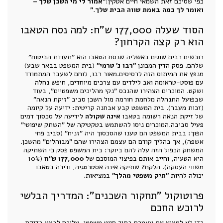
כפי שסיכם זאת השמאי חיים אטקין:
"אמור לי מי השכן שלך –
ואומר לך כמה באמת שווה הבית שלך."
הסוד שעלה 177,000 ש"ח: למה נסח הטאבו
הוא רק קצה הקרחון?
רוכשים רבים שוגים באשליה שנסח הטאבו הוא "תעודת הביטוח"
שלהם. פסק הדין המכונן
"רבו נ' טרמי"
(בית המשפט בבאר שבע)
מנפץ את המיתוס הזה לרסיסים.מאור רבו, לוחם לשעבר המתמודד
עם פוסט-טראומה ואב לילדים עם צרכים מיוחדים, חיפש נחלה
ושקט. המוכרים הצהירו שהנכס "נקי מהליכים משפטיים", בעוד
שבפועל התנהלה מלחמת חורמה מול השכן סביב "זיקת הנאה"
(זכות מעבר). בית המשפט קבע אבחנה קריטית: ידיעה על קיומה
של זיקת הנאה רשומה בטאבו
אינה שקולה
לידיעה על סכסוך דמים
פעיל סביבה.המוכרים ניסו להשתמש בטקטיקה של "השתק שיפוטי"
הפוך: בבית המשפט הם טענו שהסכסוך היה "זניח" (סביב פחי
אשפה), אך בהליך קודם הם עצמם הצהירו שהם "מבוהלים" מהשכן.
המשחק הכפול הזה עלה להם ביוקר: בית המשפט פסק כי השתיקה
היא הטעיה, וחייב אותם בפיצוי המוסכם של
177,000 ש"ח
(10%
משווי העסקה). הלקח? שתיקה אינה אסטרטגיה, ודירה בטאבו
יכולה להיות
"תיק משפטי מהלך"
במציאות.
פרוטוקול "תחקור השכנים": המדריך הבלשי
לרוכש החכם
כדי לא למצוא את עצמכם בתוך סיוט משפטי, עליכם לבצע בדיקת