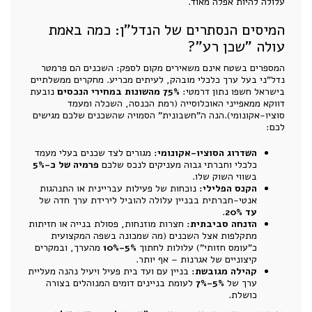
עלולה להיות אפלה מאוד.
המיסים הנסתרים של הנדל"ן: כמה באמת
עולה "שכן רע"?
המספרים בשטח אינם משאירים מקום לספק: השכנים הם פרמטר
נדל"ני בעל ערך כלכלי מובהק, לעיתים מכריע. מחקרים ממשלתיים
בישראל חשפו נתון דרמטי:
75% מהשונות במחירי הנכסים
נובעת
דווקא ממאפייני האוכלוסייה (רמת הכנסה, השכלה ומעמד
סוציו-אקונומי).הנה ה"חשבונית" הסמויה שהשכנים שלכם מגישים
לכם:
השדרוג הסוציו-אקונומי:
מגורים לצד שכנים בעלי מעמד
כלכלי וחברתי גבוה מעניקים לנכס שלכם
פרמיה של כ-5%
בשווי השוק שלו.
הקנס הפלילי:
נוכחות של פעילות עבריינית או התנהגות
אנטי-חברתית בבניין עלולה להוביל לירידת ערך חדה של
עד 20%
.
הזנחה סביבתית:
חצרות מוזנחות, פסולת בנייה או חזיתות
מתקלפות אצל השכנים (מה שמכונה בשפה המקצועית
כ"עומס חזותי") עלולות לחתוך
5%-10%
מהערך, ובמקרים
קיצוניים של אגרנות – אף יותר.
קהילה מגובשת:
בניין עם ועד בית פעיל ויעיל נהנה מעליית
ערך של
5%-7%
לעומת בניינים דומים המנוהלים בצורה
כושלת.