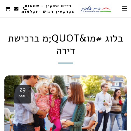
חיים אטקין - שמאות
מקרקעין רכוש וחקלאות
בלוג #מו&QUOT;מ ברכישת
דירה
29
May