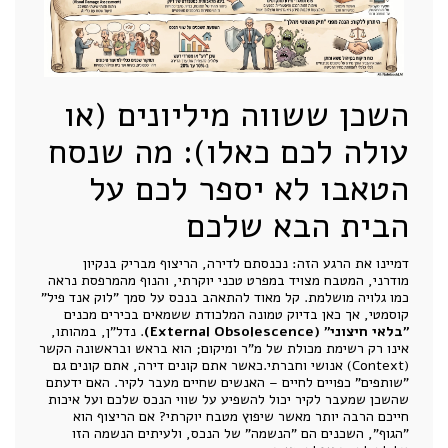
השכן ששווה מיליונים (או
עולה לכם כאלו): מה שנסח
הטאבו לא יספר לכם על
הבית הבא שלכם
דמיינו את הרגע הזה: נכנסתם לדירה, הריצוף מבריק בנקיון
מודרני, המטבח מצויד במפרט טכני יוקרתי, והנוף מהמרפסת נראה
כמו גלויה מושלמת. קל מאוד להתאהב בנכס על סמך "לוק אנד פיל"
קוסמטי, אך כאן בדיוק טמונה המלכודת ששמאים בכירים מכנים
"בלאי חיצוני" (External Obsolescence)
. נדל"ן, במהותו,
אינו רק רשימת מכולת של מ"ר ומיקום; הוא בראש ובראשונה הקשר
(Context) אנושי וחברתי.כאשר אתם קונים דירה, אתם קונים גם
"שותפים" כפויים לחיים – האנשים שחיים מעבר לקיר. האם ידעתם
שהשכן שמעבר לקיר יכול להשפיע על שווי הנכס שלכם ועל איכות
חייכם הרבה יותר מאשר שיפוץ מטבח יוקרתי? אם הריצוף הוא
"הגוף", השכנים הם "הנשמה" של הנכס, ולעיתים הנשמה הזו