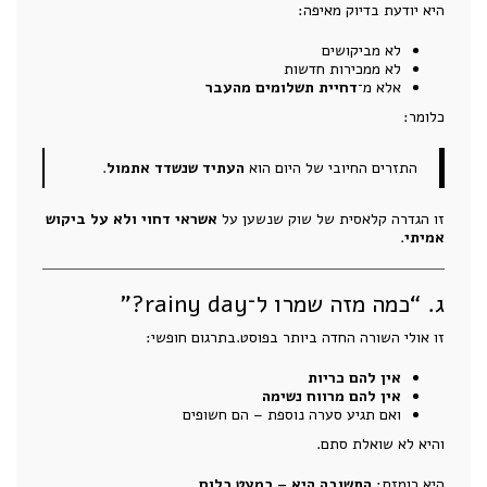
היא יודעת בדיוק מאיפה:
לא מביקושים
לא ממכירות חדשות
אלא מ־
דחיית תשלומים מהעבר
כלומר:
התזרים החיובי של היום הוא
העתיד שנשדד אתמול
.
זו הגדרה קלאסית של שוק שנשען על
אשראי דחוי ולא על ביקוש
אמיתי
.
ג. “כמה מזה שמרו ל־rainy day?”
זו אולי השורה החדה ביותר בפוסט.בתרגום חופשי:
אין להם כריות
אין להם מרווח נשימה
ואם תגיע סערה נוספת – הם חשופים
והיא לא שואלת סתם.
היא רומזת:
התשובה היא – כמעט כלום.