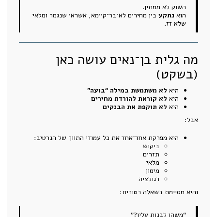
השוק לא ממתין.
הוא
נתקע
בין מחירים לא־בר־קיימא, אשראי שנגמר ומלאי
שלא זז.
מה גלית בן־נאים עושה כאן
(בשקט)
היא
לא משתמשת במילה “בועה”
היא
לא קוראת להורדת מחירים
היא
לא תוקפת את הבנקים
אבל:
היא מפרקת אחד־אחד את כל עמודי התווך של הנרטיב:
ביקוש
תזרים
מלאי
מימון
רגולציה
והיא מסיימת בשאלה רטורית:
“משהו לבנות עליו?”