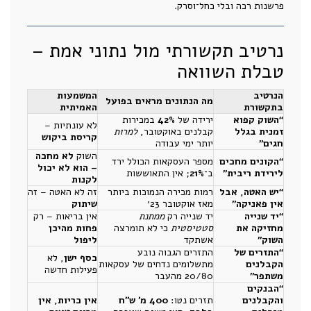
פרשנות רכה ובלי כחל־וסרק.
נרטיב תקשורתי מול נתוני אמת –
טבלת השוואה
הנרטיב
המשמעות
מה הנתונים מראים בפועל
בתקשורת
האמיתית
“השוק קפוא
ירידה של
42%
במכירות
לא עונתיות –
זמנית בגלל
קבלנים באוקטובר,
למרות
קריסת ביקוש
חגים”
יותר ימי עבודה
השוק
לא מחכה
“הקונים מחכים
מספר העסקאות הכולל ירד
– הוא לא יכול
לירידת ריבית”
ב־
21%
; אין התאוששות
לקנות
“יש האטה, אבל
רמות מכירה הנמוכות ביותר
זה לא האטה – זה
אין פאניקה”
מאז אוקטובר 23׳
שיתוק
“יד שנייה
יד שנייה רק
ממתנת
אין בריאות – רק
מחזיקה את
סטטיסטית
כי לא תומרצה
פחות מהיכן
השוק”
אשתקד
ליפול
“התזרים של
התזרים הגבוה נובע
כסף ישן
, לא
הקבלנים
מתשלומים נדחים של עסקאות
פעילות חדשה
משתפר”
20/80 מהעבר
“הבנקים
והקבלנים
תזרים נטו:
400 מ׳ ש״ח
אין כריות, אין