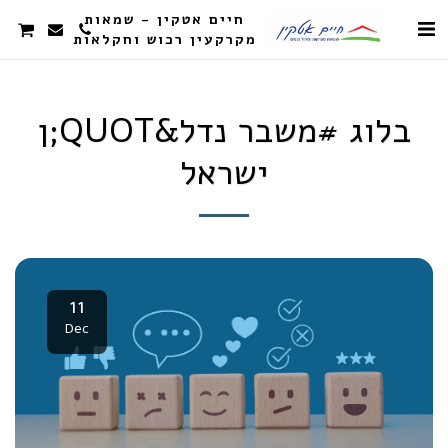
חיים אטקין - שמאות
מקרקעין רכוש וחקלאות
בלוג #משבר נדל&QUOT;ן
ישראל
11
Dec