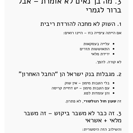
3. מה בן־נאים לא אומרת – אבל
ברור לגמרי
1. השוק לא מחכה להורדת ריבית
אם הייתה ציפייה כזו – היינו רואים:
עלייה בעסקאות
התאוששות תזרים
ירידת מלאי
לא קורה. להפך.
2. מגבלות בנק ישראל הן “החבל האחרון”
בלי הטבות מימון – אין שוק
עם הטבות מימון – יש דחיית קריסה
והן עומדות לפוג
זה
שעון חול רגולטורי
, לא פתרון.
3. זה כבר לא משבר ביקוש – זה משבר
מלאי + אשראי
והשילוב הזה היסטורית: