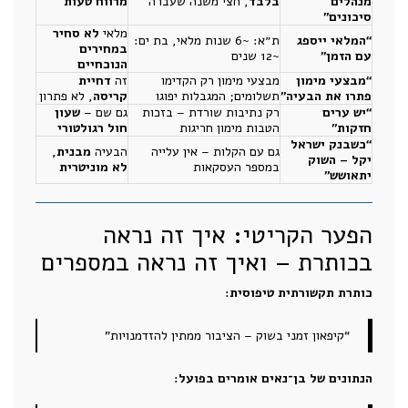
מנהלים
בלבד
, חצי משנה שעברה
מרווח טעות
סיכונים”
מלאי
לא סחיר
“המלאי ייספג
ת״א: ~6 שנות מלאי, בת ים:
במחירים
עם הזמן”
~12 שנים
הנוכחיים
“מבצעי מימון
מבצעי מימון רק הקדימו
זה
דחיית
פתרו את הבעיה”
תשלומים; המגבלות יפוגו
קריסה
, לא פתרון
“יש ערים
רק נתיבות שורדת – בזכות
גם שם –
שעון
חזקות”
הטבות מימון חריגות
חול רגולטורי
“כשבנק ישראל
גם עם הקלות – אין עלייה
הבעיה
מבנית,
יקל – השוק
במספר העסקאות
לא מוניטרית
יתאושש”
הפער הקריטי: איך זה נראה
בכותרת – ואיך זה נראה במספרים
כותרת תקשורתית טיפוסית:
“קיפאון זמני בשוק – הציבור ממתין להזדמנויות”
הנתונים של בן־נאים אומרים בפועל: