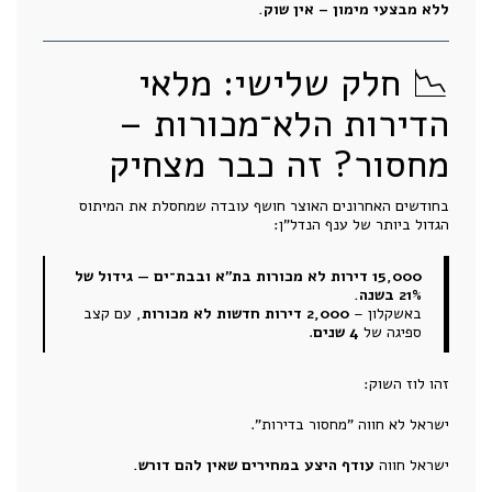
ללא מבצעי מימון – אין שוק.
📉 חלק שלישי: מלאי
הדירות הלא־מכורות –
מחסור? זה כבר מצחיק
בחודשים האחרונים האוצר חושף עובדה שמחסלת את המיתוס
הגדול ביותר של ענף הנדל"ן:
15,000 דירות לא מכורות בת"א ובבת־ים — גידול של
21% בשנה.
באשקלון –
2,000 דירות חדשות לא מכורות
, עם קצב
ספיגה של
4 שנים
.
זהו לוז השוק:
ישראל לא חווה "מחסור בדירות".
ישראל חווה
עודף היצע במחירים שאין להם דורש.