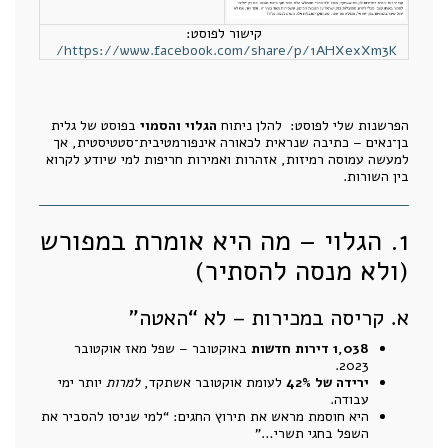
קישור לפוסט:
https://www.facebook.com/share/p/1AHXexXm3K/
הפרשנות שלי לפוסט: להלן ניתוח
הגלוי והסמוי
בפוסט של גלית
בן־נאים – כתיבה שנראית לכאורה אינפורמטיבית־סטטיסטית, אך
למעשה עמוסה רמיזות, אזהרות ואמירות חריפות למי שיודע לקרוא
בין השורות.
1. הגלוי – מה היא אומרת במפורש
(ולא מנסה להסתיר)
א. קריסה במכירות – לא “האטה”
1,038 דירות חדשות
באוקטובר – שפל מאז אוקטובר
2023.
ירידה של 42%
לעומת אוקטובר אשתקד,
למרות
יותר ימי
עבודה.
היא חוסמת מראש את תירוץ החגים: “למי שניסו להסביר את
השפל בחגי תשרי…”