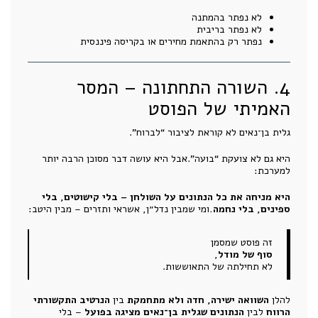
לא נפתר בהמתנה
לא נפתר בריבית
נפתר רק בהתאמת מחירים או בקריסה פיננסית
4. השורה התחתונה – המסר
האמיתי של הפוסט
גלית בן־נאים לא קוראת לציבור “לברוח”.
היא גם לא צועקת “בועה”.אבל היא עושה דבר מסוכן הרבה יותר
למערכת:
היא מניחה את כל הנתונים על השולחן – בלי קישוטים, בלי
ספינים, בלי נחמה.
ומי שמבין נדל״ן, אשראי ותזרים – מבין היטב:
זה פוסט שמסמן
סוף של מודל
,
לא תחילתה של התאוששות.
להלן
השוואה ישירה, חדה ולא מתחמקת
בין
הנרטיב התקשורתי
הרווח
לבין
הנתונים שגלית בן־נאים מציגה בפועל
– בלי