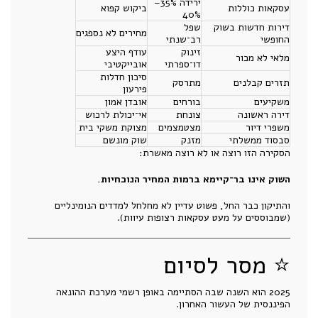
ירידה 35%–
עסקאות כוללות
ביקוש קפוא
40%
דירות חדשות בשוק
שפל
מחירים לא נספגים
החופשי
רב־שנתי
זינוק
עודף היצע
מלאי לא מכור
דו־ספרתי
אובייקטיבי
סיכון חדלות
תזרים קבלנים
מתרסק
פירעון
משקיעים
בורחים
אובדן אמון
דירה ראשונה
צונחת
אי־יכולת לרכוש
משפרי דיור
מצטמצמים
מצוקת משקי בית
סבסוד ממשלתי
מזנק
שוק מונשם
הסקירה הזו רוצה או לא רוצה מאשרת:
השוק אינו בר־קיימא ברמות המחיר הנוכחיות.
והתיקון כבר החל, פשוט עדיין לא מחלחל למדדים הנומינליים
(שמבוססים על מעט עסקאות רצופות עיוות).
⭐ מסר לסיום
2025 הוא השנה שבה הסתיימה באופן רשמי מערכת ההונאה
הפיננסית של העשור האחרון.