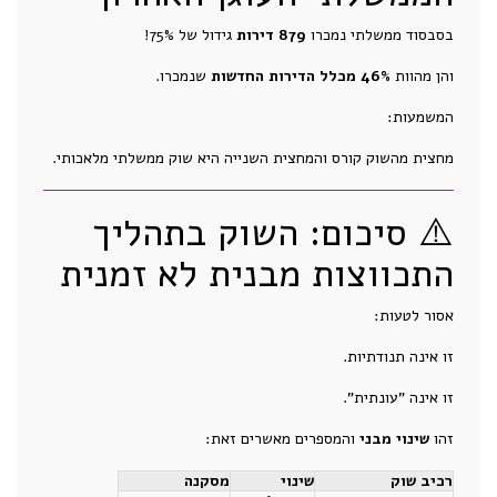
בסבסוד ממשלתי נמכרו
879 דירות
גידול של 75%!
והן מהוות
46% מכלל הדירות החדשות
שנמכרו.
המשמעות:
מחצית מהשוק קורס והמחצית השנייה היא שוק ממשלתי מלאכותי.
⚠️ סיכום: השוק בתהליך
התכווצות מבנית לא זמנית
אסור לטעות:
זו אינה תנודתיות.
זו אינה "עונתית".
זהו
שינוי מבני
והמספרים מאשרים זאת:
רכיב שוק
שינוי
מסקנה