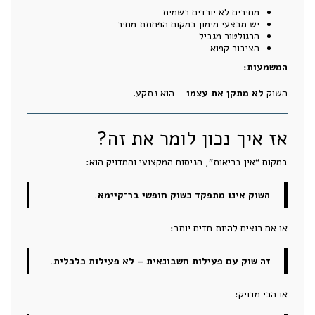
מחירים לא יורדים רשמית
יש מבצעי מימון במקום הפחתת מחיר
הרגולטור מגביל
הציבור קפוא
המשמעות:
השוק
לא מתקן את עצמו
– הוא נתקע.
אז איך נכון לומר את זה?
במקום “אין בריאות”, הניסוח המקצועי והמדויק הוא:
השוק אינו מתפקד כשוק חופשי בר־קיימא.
או אם רוצים להיות חדים יותר:
זה שוק עם פעילות חשבונאית – לא פעילות כלכלית.
או הכי מדויק: