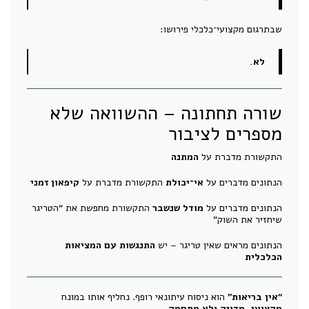
שבתרגום מקצועי־כלכלי פירושו:
לא.
שורה תחתונה – ההשוואה שלא
מספרים לציבור
התקשורת מדברת על
המתנה
הנתונים מדברים על
אי־יכולת
התקשורת מדברת על
קיפאון זמני
הנתונים מדברים על
מודל שנשבר
התקשורת מחפשת את “הטריגר
שיחזיר את השוק”
הנתונים מראים שאין טריגר – יש
התנגשות עם המציאות
הכלכלית
“אין בריאות”
הוא ניסוח עיתונאי רופף. נחליף אותו במונח
מקצועי, מדויק ולא מתחמק
.