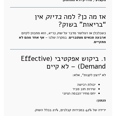
אז מה כן? למה
בדיוק
אין
“בריאות” בשוק?
כשכלכלן או רגולטור מדבר על
שוק בריא
, הוא מתכוון לקיום
ארבעה תנאים מצטברים
. במקרה שלנו –
אף אחד מהם לא
מתקיים
.
1. ביקוש אפקטיבי (Effective
Demand) – לא קיים
לא “רצון לקנות”, אלא:
יכולת רכישה
שירות חוב סביר
יחס מחיר־הכנסה הגיוני
הנתון:
ירידה של 42% במכירות קבלנים, 21% בכלל השוק.