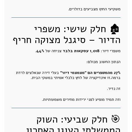
משקיעי החוץ מצביעים בדולרים.
🏚️ חלק שישי: משפרי
הדיור – סיגנל מצוקה חריף
משפרי דיור:
1,018 עסקאות בלבד
צניחה של
44%
.
הנתון החשוב מכולם:
27% מהמשפרים הם "מצמצמי דיור"
בעלי דירה שנאלצים לרדת
ברמה.זו אינדיקציה של לחץ כלכלי אמיתי במשקי הבית.
זה נדיר.
וזה תמיד מופיע לפני ירידות מחירים משמעותיות.
🎯 חלק שביעי: השוק
הממשלתי העוגן האחרון