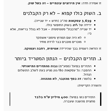
זו אמירה חדה:
אין תירוצים עונתיים – זה כשל שוק.
ב. השוק כולו קפוא – לא רק הקבלנים
3,639 עסקאות
סה״כ (חדש + יד שנייה).
ירידה של
21%
בשוק החופשי כולו.
יד שנייה “מרככת” סטטיסטית – אבל לא בגלל בריאות, אלא
כי:
לא היה שם תמרוץ מימוני אשתקד
מוכרים מוכנים כבר לרדת מחיר
זו הודאה רשמית בכך שהירידה
אמיתית, רחבה ועמוקה
.
ג. תזרים הקבלנים – הנתון המטריד ביותר
התזרים בפועל (ממע״מ)
גבוה מהתזרים התיאורטי
.
ההסבר: גל עסקאות 20/80 מגיע כעת לשלב התשלום
הגדול.
כלומר:
זה כסף מהעבר, לא מההווה.
והשורה הקריטית:
התזרים נטו בפועל:
400 מיליון ש״ח בלבד
מחצית מהשנה שעברה.