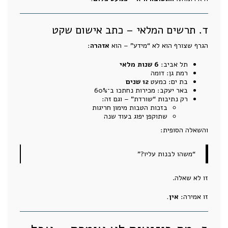
ד. תרשים המלאי – כתב אישום שקט
הגרף שצורף הוא לא “מידע” – הוא
אזהרה
:
תל אביב:
6 שנות מלאי
רמת גן: דומה
בת ים: כמעט
12 שנים
באר יעקב: מכירות נחתכו ב־60%
רק נתיבות “שורדת” – וגם זה:
בזכות הטבות מימון חריגות
שתוקפן יפוג בעוד שנה
והשאלה הסופית:
“משהו לבנות עליו?”
זו לא שאלה.
זו אמירה:
אין.