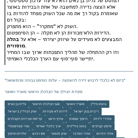
הפוסט של גלית בן נאים הוא לא עוד עדכון סטטיסטי,
אלא הצצה נדירה למחשבה של אחת הבכירות באוצר
שאומרת בקול רך את מה שכל השוק מפחד להודות בו
בקול רם:
השוק לא “מתקרר” – הוא מתפרק.
הדירות הלא־מכורות הן לא תקלה – הן הסימפטום.
המבצעים לא מעידים על שיווק יצירתי – אלא על
בהלה
.
מוסווית
וזו רק ההתחלה של תהליך התפכחות ארוך שבו המחיר
יתיישר סוף־סוף עם הערך הכלכלי האמיתי.
"כיום לא כלכלי לרכוש דירה להשקעה - עלות המימון גבוהה מהתשואה"
סקירת הנדלן של הכלכלן הראשי משרד האוצר
בועת נדל״ן
משרד האוצר
אגף הכלכלן הראשי
גלית בן נאים
ריבית בנק ישראל
דירות לא מכורות
שוק הנדל״ן בישראל
מחירי דירות
היפוך מגמות
עודף היצע
קריסת מכירות הקבלנים
מימון קבלנים
בועה נדל״נית
ערך כלכלי אמיתי
שווי פונדמנטלי
אזור הדרום
אזור המרכז
שוק חופשי
מס רכוש
עלויות מימון