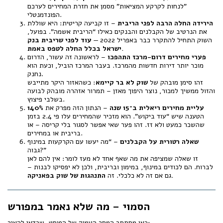
"לנחות לקרקע המציאות" מסמן את חזרת המחירים לערכם
הפונדמנטלי.
הירידה החלה הרבה לפני הריבית
– זו קביעה קריטית: היא שוללת
את הנרטיב של הקבלנים והבנקים כאילו “הריבית אשמה”. בפועל,
השוק התחיל להתקרר כבר באפריל 2022 —
עוד לפני שריבית בנק
ישראל בכלל החלה לטפס באמת.
פערי מחירים דרום-מרכז התהפכו
– לראשונה זה עשור, הדרום
מוכר יותר דירות חדשות מהמרכז. בעבר המרכז הוביל, וכעת הוא
נחנק.
זהו סימן מובהק של
שוק לא בר קיימא
: כשהאזור היקר מתייבש
והזול ממשיך למכור, נוצר היפוך מאזן – תמרור אזהרה מובהק לבועה
בשלבי פיצוץ.
140% עליית מחירים ריאלית ב־15 שנה
– הנתון הזה מפרק את
הטענה שיש “עוד ביקוש”. הוא מזכיר שהמחירים עלו פי 2.4 בזמן
שהשכר כמעט ולא זז. זהו פער שאי אפשר לסגור בלי קריסה – או
בריבית או במחירים.
שאלה רטורית על הקבלנים
– “מה יעשו עם הקרקעות במינוף
גבוה?”
זו שאלה שמציפה את מה שאף אחד לא מעז לומר: אין להם לאן
לברוח. הם לכודים במינוף, במימון ובריבית, ולכן לא יפסיקו לבנות –
התנהגות של שוק בפאניקה.
גם אם זה לא כלכלי. זה
הסמוי – מה שלא נאמר במפורש
כאן מסתתר המסר העמוק של הפוסט, שכדאי להאיר: