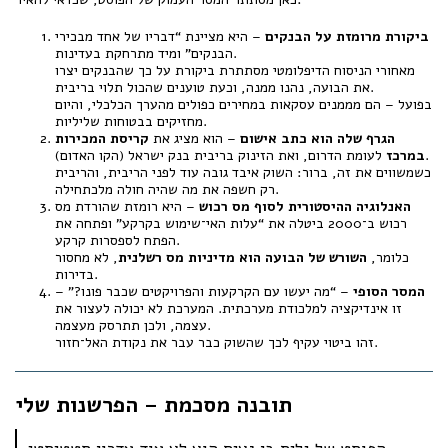
ביקורת מרומזת על הבנקים
– היא מציינת “דבריו של אחד מבכירי
הבנקים” ומיד מתרחקת בעדינות.
מאחורי הניסוח הדיפלומטי מסתתרת ביקורת על כך שהבנקים יצרו
את הבועה, נהנו ממנה, וכעת טוענים שהכול תלוי בריבית.
בפועל – הם מממנים עסקאות במחירים כפולים מהערך הכלכלי, והיום
מחזיקים בבטוחות שליליות.
הגרף שלה הוא כתב אישום
– הוא מציג את
קריסת המכירות
לעומת הדרום, ואת הזינוק בריבית בנק ישראל (הקו האדום).
במרכז
כשמשווים את זה, ברור: השוק איבד גובה עוד לפני הריבית, והריבית
רק חשפה את מה שהיה חולה מלכתחילה.
האנלוגיה ההיסטורית לסוף מס רכוש
– היא רומזת שהורדת מס
רכוש ב־2000 ביטלה את “עלות האי־שימוש בקרקע” ופתחה את
הפתח לספסרות קרקע.
כלומר,
השורש של הבועה הוא מדיניות מס רשלנית
, לא מחסור
בדירות.
המסר הסופי
– “מה יעשו עם הקרקעות והפרויקטים שכבר פונו?” –
זו אינדיקציה למלכודת מערכתית. המערכת לא יכולה לעצור את
עצמה, ולכן תתרסק מעצמה.
זהו ביטוי עקיף לכך שהשוק כבר עבר את נקודת האל־חזור.
תובנה מסכמת – הפרשנות שלי