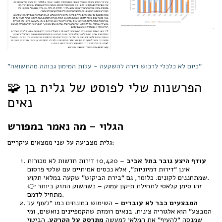
"כיום לא כלכלי לרכוש דירה להשקעה - עלות המימון גבוהה מהתשואה"
🧩 הפרשנות שלי לפוסט של גלית בן
נאים
הגלוי – מה נאמר במפורש
גלית מצביעה על שני ממצאים עיקריים:
עודף היצע גובר בתל אביב
– 10,420 דירות חדשות לא מכורות
אינן “דירות דמיוניות”, אלא נכסים אמיתיים עם שלטי פרסום
שמתחננים לקונים. כלומר, גם “בירת הביקוש” שקעה במלאי תקוע.
👉 זהו סימן קלאסי לתחילת תיקון עמוק – כשהשוק החזק ביותר
מתחיל לדמם.
המבצעים כבר לא עובדים
– השימוש במונחים כמו “לעוף על
המבצע” הוא אלגוריה צינית. בנאים רומזת שהקמפיינים נואשים, ומי
שמנסה “להעיף” את המלאי למעשה
מתרסק על הקרקע
. הביטוי