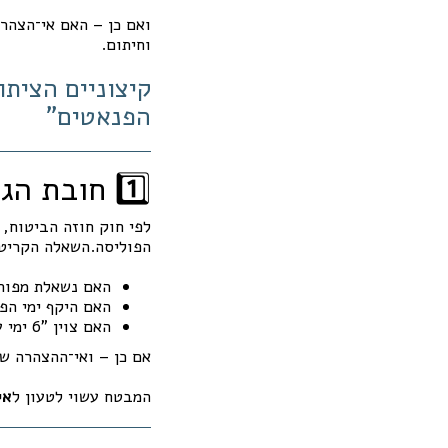
ואם כן – האם אי־הצהרה
וחיתום.
קיצוניים הציתו
הפנאטים"
1️⃣ חובת הגילוי – הליבה המשפטית
לפי חוק חוזה הביטוח, 
הפוליסה.השאלה הקריטי
האם נשאלת מפור
האם היקף ימי הפ
האם צוין "6 ימי עבודה" כאשר בפועל העסק פועל 7?
אם כן – ואי־ההצהרה שי
המבטח עשוי לטעון ל
אי