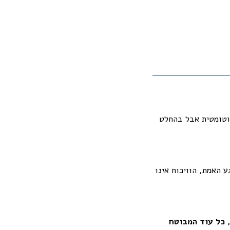
וטומטית אבל בהחלט
 האמת, הוויכוח אינו
כיסוי אש עומד בפני עצמו גם אם העסק הוצת ונשרף והפוליסה מחריגה נזקי זדון, כל עוד המבוטח 