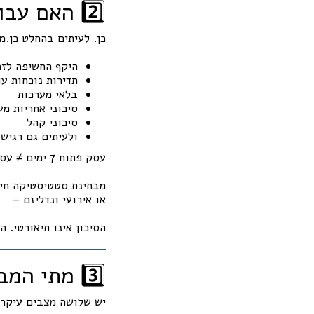
2️⃣ האם עבודה בשבת היא עניין מהותי לחיתום?
כן. לעיתים בהחלט כן.מבחינת מבט
היקף החשיפה לזמן (sure Time
תדירות נוכחות ע
בלאי מערכות
סיכוני אחריות מע
סיכוני קהל
ולעיתים גם רגישו
עסק פתוח 7 ימים ≠ עסק פתוח 6 ימים.
או אירועי ונדליזם –
הסיכון אינו תיאורטי. 
3️⃣ מתי המבטח יכול לדחות תביעה?
יש שלושה מצבים עיקרי