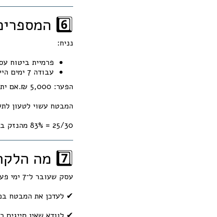
6️⃣ המספרים שלא מדברים עליהם
נניח:
פרמיית ביטוח עסק: 25,000 ₪ 
עבודה 7 ימים הייתה מתומחרת ב־30,000 ₪.
הפער: 5,000 ₪.אם יתרחש נזק של מיליון ₪ –
המבטח עשוי לטעון לתש
25/30 = 83% מהנזק בלבד.כלומר חשיפה של 170,000 ₪ מכיס העסק.זו כבר לא תיאוריה. זו מתמטיקה ביטוחית.
7️⃣ מה הלקח המקצועי?
עסק שעובר ל־7 ימי פעילות בשבוע צריך:
✔ לעדכן את המבטח בכ
✔ לוודא שאין סייגים רל