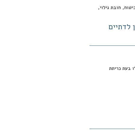
טוח, חובת גילוי,
 לדתיים
ו בעת כריתת