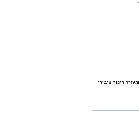
ה בשבת מתעורר חיכוך ציבורי