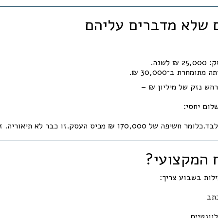
לשנה.
לום יחסי:
תב
וונטיים