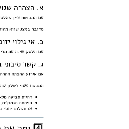
א. הצהרה שגוי
אם המבוטח ציין שהעסק
מדובר במצג שווא מהותי
ב. אי גילוי יזו
אם העסק שינה את מדינ
ג. קשר סיבתי ב
אם אירוע ההצתה התרח
המבטח עשוי לטעון שהס
דחיית תביעה מלא
הפחתת תגמולים,
או תשלום יחסי בה
4️⃣ ומה אם המבטח לא שאל?