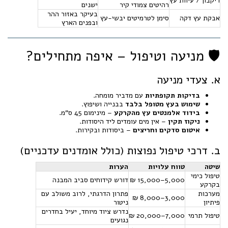
ריקבון / עיוות עץ
רהיטים צמודי קיר
ישנים
בעיקר באזור ההר
אבקת עץ דקה
סימן לטרמיטים יבשי-עץ
ובפנים הארץ
🛡️ מניעה וטיפול – איפה מתחילים?
א. צעדי מניעה
בדיקות תקופתיות
עם מדביר מומחה.
שימוש בעץ מטופל בלבד
בבנייה ושיפוץ.
בידוד אלמנטים עץ מהקרקע
– מינימום 45 ס"מ.
ניקוז תקין
– אין מים עומדים ליד היסודות.
איטום סדקים וחריצים
– ביסודות ובקירות.
ב. דרכי טיפול נפוצות (כולל אומדנים עדכניים)
שיטה
טווח עלויות
הערות
טיפול כימי
5,000–15,000 ₪
דורש קידוחים סביב המבנה
בקרקע
מערכות
פתרון הדרגתי, לרוב משולב עם
3,000–8,000 ₪
פיתיון
ניטור
נדרש ציוד מיוחד, יעיל בחדרים
טיפול תרמי
7,000–20,000 ₪
נגועים