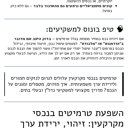
יוקרתיים, או נכסים להשקעה.
קונים פוטנציאליים נרתעים גם מהאזכור בלבד
– גם ללא נזק
בפועל.
🧠 טיפ בונוס למשקיעים:
אם זיהית נכס במחיר מופחת בגלל טרמיטים –
בדוק היטב אם מדובר
ב"הזדמנות" או "מלכודת".
לפעמים טיפול נכון, תיעוד איכותי, ובידול
הנכס בפרסום ("עבר טיפול יסודי עם אחריות") עשוי להפוך את הנכס לנכס
שניתן למכור ברווח בעתיד. אך רק אם יש לך את הידע, הגישה לבעלי מקצוע
אמינים והיכולת להחזיק את הנכס לאורך זמן.
טרמיטים בנכסי מקרקעין עלולים לגרום לנזקים חמורים
ולירידת ערך משמעותית. איך מזהים, מטפלים ומגנים על
הנכס? מדריך מקצועי למשקיעי נדל"ן ובעלי בתים.
השפעת טרמיטים בנכסי
מקרקעין: זיהוי, ירידת ערך