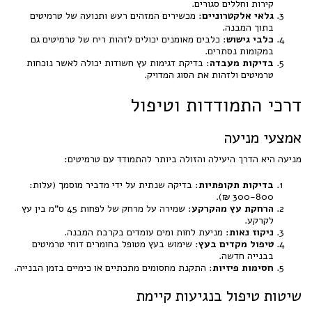
קירות וחללים סגורים.
גלאי אלקטרוניים
: מכשירים המזהים רעש ותנועה של טרמיטים
בתוך המבנה.
כלבי גישוש
: כלבים מאומנים יכולים לזהות ריח של טרמיטים גם
במקומות נסתרים.
בדיקות מעבדה
: בדיקת דגימות עץ חשודות יכולה לאשר נוכחות
טרמיטים ולזהות את הסוג המדויק.
דרכי התמודדות וטיפול
אמצעי מניעה
מניעה היא הדרך היעילה והזולה ביותר להתמודד עם טרמיטים:
בדיקות תקופתיות
: בדיקה שנתית על ידי מדביר מוסמך (עלות:
300-800 ₪).
הרחקת עץ מהקרקע
: שמירה על מרחק של לפחות 45 ס"מ בין עץ
לקרקע.
ניקוז נאות
: מניעת לחות ומים עומדים בקרבת המבנה.
טיפול מקדים בעץ
: שימוש בעץ מטופל בחומרים דוחי טרמיטים
בבנייה חדשה.
חסימות פיזיות
: התקנת מחסומים מתכתיים או כימיים בזמן הבנייה.
שיטות טיפול בנגיעות קיימת