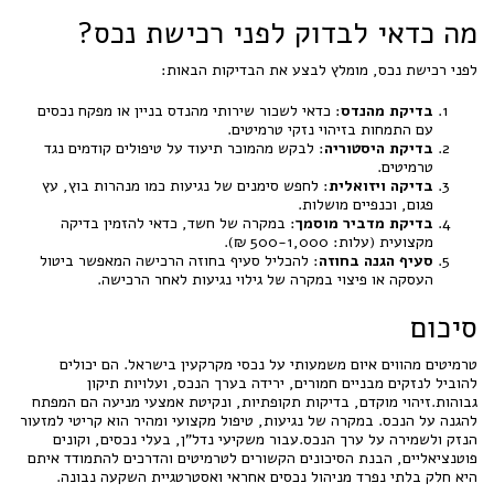
מה כדאי לבדוק לפני רכישת נכס?
לפני רכישת נכס, מומלץ לבצע את הבדיקות הבאות:
בדיקת מהנדס
: כדאי לשכור שירותי מהנדס בניין או מפקח נכסים
עם התמחות בזיהוי נזקי טרמיטים.
בדיקת היסטוריה
: לבקש מהמוכר תיעוד על טיפולים קודמים נגד
טרמיטים.
בדיקה ויזואלית
: לחפש סימנים של נגיעות כמו מנהרות בוץ, עץ
פגום, וכנפיים מושלות.
בדיקת מדביר מוסמך
: במקרה של חשד, כדאי להזמין בדיקה
מקצועית (עלות: 500-1,000 ₪).
סעיף הגנה בחוזה
: להכליל סעיף בחוזה הרכישה המאפשר ביטול
העסקה או פיצוי במקרה של גילוי נגיעות לאחר הרכישה.
סיכום
טרמיטים מהווים איום משמעותי על נכסי מקרקעין בישראל. הם יכולים
להוביל לנזקים מבניים חמורים, ירידה בערך הנכס, ועלויות תיקון
גבוהות.זיהוי מוקדם, בדיקות תקופתיות, ונקיטת אמצעי מניעה הם המפתח
להגנה על הנכס. במקרה של נגיעות, טיפול מקצועי ומהיר הוא קריטי למזעור
הנזק ולשמירה על ערך הנכס.עבור משקיעי נדל"ן, בעלי נכסים, וקונים
פוטנציאליים, הבנת הסיכונים הקשורים לטרמיטים והדרכים להתמודד איתם
היא חלק בלתי נפרד מניהול נכסים אחראי ואסטרטגיית השקעה נבונה.