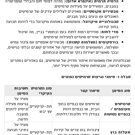
הדמיה תרמית (אינפרא אדום):
מזהה דפוסי חום והבדלי טמפרטורה
במבנים, המעידים על פעילות טרמיטים.
מכשירים אקוסטיים:
מאזינים לצלילים עדינים של טרמיטים
האוכלים עץ ונעים בתוך מבנים.
טכנולוגיית מיקרוגל:
משתמשת באותות מיקרוגל כדי לזהות תנועה
בתוך קירות.
מדי לחות:
מודדים רמות לחות בעץ ובחומרי בניין, מה שיכול
להצביע על אזורים מועדים לפעילות טרמיטים.
בורסקופים (מצלמות קטנות):
מכשירים אופטיים עם צינור גמיש
ומצלמה, המשמשים לגישה ובדיקה של אזורים קטנים ובלתי נגישים,
ובכך מאשרים ישירות נזקי טרמיטים ונוכחותם.
טכנולוגיות אלו מאפשרות איתור מדויק של טרמיטים, גם באזורים נסתרים
וקשים לגישה, ומבטיחות טיפול מקיף ויעיל יותר.
טבלה 1: סימני נגיעות טרמיטים נפוצים
סוג הטרמיט
חשיבות
סוג הסימן
תיאור קצר
העיקרי
הסימן
מעיד על
טרמיטים
טרמיטים עם כנפיים בתוך
נגיעות פעילה
תת-קרקעיים,
מעופפים /
הבית, או כנפיים זהות
וניסיון להקים
עץ יבש
כנפיים נטושות
בגודלן ליד חלונות/דלתות.
מושבה
חדשה.
מעיד על
צינורות בוץ צרים על קירות
נתיבי תנועה
תעלות בוץ
תת-קרקעיים
יסוד, עמודי תמיכה או עץ.
מוגנים