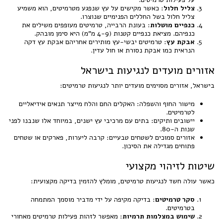
צליל חלול
: כאשר מקישים על עץ שנפגע מטרמיטים, הוא משמיע
צליל חלול בשל החללים הפנימיים שנוצרו.
כנפיים מושלות
: בעונת הרבייה, טרמיטים מעופפים משילים את
כנפיהם. מציאת כנפיים קטנות (4-9 מ"מ) היא סימן מובהק.
אבקת עץ
: טרמיטים יבשי-עץ מותירים אחריהם אבקת עץ דקה
הנראית כמו אבקת נסורת או חול עדין.
אזורים מועדים לנגיעות בישראל
בישראל, אזורים מסוימים מועדים יותר לנגיעות טרמיטים:
מישור החוף והשפלה: האקלים החם והלח מייצר תנאים אידיאליים
לטרמיטים.
יישובים ותיקים: בתים עם מרכיבי עץ ישנים, במיוחד אלו שנבנו לפני
שנות ה-80.
אזורים סמוכים לשטחים טבעיים: קרבה ליערות, פארקים או שטחים
פתוחים מגדילה את הסיכון.
שיטות לזיהוי מקצועי
כאשר עולה חשד לנגיעות טרמיטים, מומלץ להזמין בדיקה מקצועית:
סקר טרמיטים
: בדיקה מקיפה על ידי מדביר מוסמך המתמחה
בטרמיטים.
שימוש במצלמות תרמיות
: מאפשר לזהות פעילות טרמיטים מאחורי