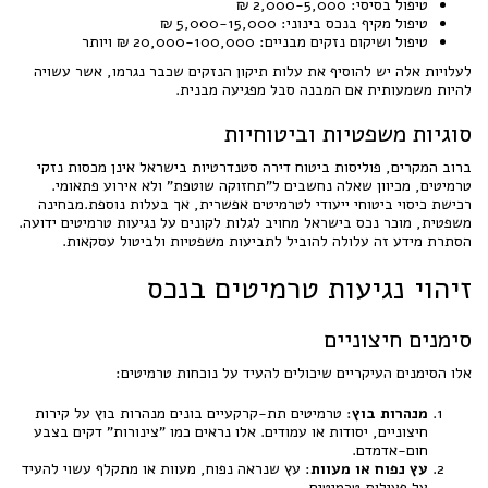
טיפול בסיסי: 2,000-5,000 ₪
טיפול מקיף בנכס בינוני: 5,000-15,000 ₪
טיפול ושיקום נזקים מבניים: 20,000-100,000 ₪ ויותר
לעלויות אלה יש להוסיף את עלות תיקון הנזקים שכבר נגרמו, אשר עשויה
להיות משמעותית אם המבנה סבל מפגיעה מבנית.
סוגיות משפטיות וביטוחיות
ברוב המקרים, פוליסות ביטוח דירה סטנדרטיות בישראל אינן מכסות נזקי
טרמיטים, מכיוון שאלה נחשבים ל"תחזוקה שוטפת" ולא אירוע פתאומי.
רכישת כיסוי ביטוחי ייעודי לטרמיטים אפשרית, אך בעלות נוספת.מבחינה
משפטית, מוכר נכס בישראל מחויב לגלות לקונים על נגיעות טרמיטים ידועה.
הסתרת מידע זה עלולה להוביל לתביעות משפטיות ולביטול עסקאות.
זיהוי נגיעות טרמיטים בנכס
סימנים חיצוניים
אלו הסימנים העיקריים שיכולים להעיד על נוכחות טרמיטים:
מנהרות בוץ
: טרמיטים תת-קרקעיים בונים מנהרות בוץ על קירות
חיצוניים, יסודות או עמודים. אלו נראים כמו "צינורות" דקים בצבע
חום-אדמדם.
עץ נפוח או מעוות
: עץ שנראה נפוח, מעוות או מתקלף עשוי להעיד
על פעילות טרמיטים.