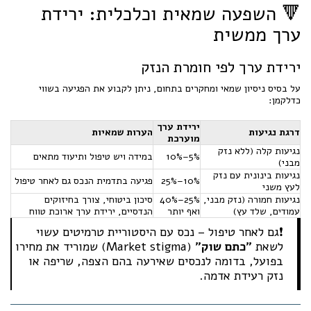
🔻 השפעה שמאית וכלכלית: ירידת
ערך ממשית
ירידת ערך לפי חומרת הנזק
על בסיס ניסיון שמאי ומחקרים בתחום, ניתן לקבוע את הפגיעה בשווי
כדלקמן:
ירידת ערך
דרגת נגיעות
הערות שמאיות
מוערכת
נגיעות קלה (ללא נזק
5%–10%
במידה ויש טיפול ותיעוד מתאים
מבני)
נגיעות בינונית עם נזק
10%–25%
פגיעה בתדמית הנכס גם לאחר טיפול
לעץ משני
נגיעות חמורה (נזק מבני,
25%–40%
סיכון ביטוחי, צורך בחיזוקים
עמודים, שלד עץ)
ואף יותר
הנדסיים, ירידת ערך ארוכת טווח
❗גם לאחר טיפול – נכס עם היסטוריית טרמיטים עשוי
לשאת
"כתם שוק"
(Market stigma) שמוריד את מחירו
בפועל, בדומה לנכסים שאירעה בהם הצפה, שריפה או
נזק רעידת אדמה.