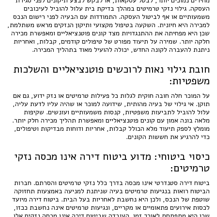
מחירים נמוכים יותר, לבטל עסקאות, או לבקש לבצע תיקונים לפני סגירת
העסקה. גילוי נזקי טרמיטים במהלך בדיקת בית עלול להוביל לעיכובים
משמעותיים או אף לביטול העסקה. התמודדות עם הבעיה לפני רישום הנכס
למכירה היא חיונית. השקעה בטיפול מקצועי ותיקון הנזקים מראש משתלמת,
שכן היא מפחיתה את ההתנגדויות מצד קונים פוטנציאליים ומאפשרת מכירה
חלקה יותר. שמירה על תיעוד מפורט של טיפולים קודמים, קבלות, ואחריות
ניתנת להעברה לקונה החדש, יכולה להועיל מאוד בתהליך המכירה.
חובת גילוי נאות לרוכשים פוטנציאליים והשלכות
משפטיות:
על המוכר חלה חובה חוקית לגלות כל פעילות טרמיטים או נזק ידוע, גם אם
תוקן. אי גילוי של בעיה מהותית, שידועה למוכר או שהיה עליו לדעת עליה,
עלול להוביל לתביעות משפטיות, קנסות משמעותיים ועונשים. שקיפות
מלאה בונה אמון עם קונים פוטנציאליים ומאפשרת תהליך מכירה חלק יותר.
מומלץ לספק תיעוד מלא הכולל קבלות, אחריות ודוחות מבדיקות וטיפולים,
כדי להרגיע את חששות הקונים.
כיסוי ביטוחי: מדוע ביטוח דירה אינו מכסה נזקי
טרמיטים:
ביטוח דירה סטנדרטי אינו מכסה בדרך כלל נזקי טרמיטים והסרתם. חברות
הביטוח רואות בנגיעות טרמיטים בעיה שניתנת למניעה באמצעות תחזוקה
שוטפת של הנכס, ולכן היא נחשבת לאחריות בעל הבית. ביטוח דירה מיועד
לכסות אירועים פתאומיים או מקריים, ונגיעות טרמיטים אינה נחשבת ככזו,
שכן היא מתפתחת לאורך זמן. העובדה שביטוח דירה אינו מכסה נזקים אלו