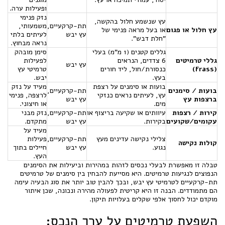
ופעילות ערה.
נזק פנימי
עץ שנשמע חלול בהקשה,
תת-קרקעיים,
משמעותי,
עץ חלול או פגום
או בעל מראה פנימי של
עץ יבש
לעיתים בלתי
"חלת דבש".
נראה מבחוץ.
גללים קטנים (1 מ"מ) בעלי
סימן מובהק
גללי טרמיטים
6 צדדים, הנראים
לפעילות
עץ יבש
(Frass)
כנסורת/חול, ליד חורים
טרמיטי עץ
בעץ.
יבש.
בועות או סימנים על רצפת
מעיד על נזק
בועות / סימנים
תת-קרקעיים,
עץ, לעיתים נראים כנזקי
לרצפה, פנימי
ברצפות עץ
עץ יבש
מים.
או חיצוני.
קירות / רצפות
עיוותים או שקיעה בריצוף או
תת-קרקעיים,
נזק מבני
עקומים/שקועים
בקירות.
עץ יבש
מתקדם.
מעיד על
צלילי נקישה עדינים מעץ
תת-קרקעיים,
פעילות
קולות נקישה
נגוע.
עץ יבש
חיילים בתוך
העץ.
טבלה זו מאפשרת לבעלי נכסים לזהות במהירות וביעילות את הסימנים
הנפוצים לנגיעות טרמיטים. היא מסייעת להבחין בין סימנים של טרמיטים
תת-קרקעיים לטרמיטי עץ יבש, ובכך להבין טוב יותר את סוג הבעיה עימה
הם מתמודדים. הבנה זו היא קריטית לפעולה מהירה ונכונה, שכן איתור
מוקדם יכול לחסוך אלפי שקלים בעלויות תיקון.
השפעת טרמיטים על ערך הנכס: