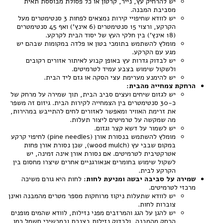
יש להרחיק עץ, נייר, קרטון או כל פסולת מבוססת תאית
מסביבת המבנה.
יש לוודא שחיפויי קירות נמצאים לפחות 3 סנטימטרים מעל
הקרקע, ורצוי 15 סנטימטרים (6 אינץ') ואף 45 סנטימטרים
(18 אינץ') בין חלקי העץ של יסוד הבית לקרקע.
מומלץ להשתמש בתומכי בטון או פלדה במקומות שבהם יש
מגע עם הקרקע.
יש לבדוק גדרות עץ באופן קבוע לאיתור אזורים רקובים
ולשקול שימוש בצבע עמיד לטרמיטים.
יש להימנע מערימת עצי הסקה או גזם ליד הבית.
הרחקת צמחייה מהבית:
יש לגזום שיחים ועצים סביב הבית, תוך שמירה על מרחק של
כ-30 סנטימטרים בין הצמחייה לקירות הבית. גיזום זה משפר
את זרימת האוויר ומאפשר לאזורים לחים להתייבש במהירות,
מה שמקשה על טרמיטים ליצור תעלות.
יש לשמור על דשא קצר וגזום.
מומלץ להשתמש בנסורת אורן (pine needles) לחיפוי קרקע
במקום שבבי עץ (wood mulch), שכן נסורת אורן פחות
אטרקטיבית לטרמיטים. אם נסורת אורן אינה זמינה, יש
לשקול שימוש בחומרים אנאורגניים אחרים שיצרו מחסום בין
הקרקע לבית.
שמירה על סביבה יבשה ומניעת לחות:
לחות היא גורם משיכה
מרכזי לטרמיטים.
יש לוודא שתעלות ניקוז מרוחקות מספר מטרים מהמבנה ואינן
צוברות לחות.
יש להגן על הגג והמרזבים מפני נזילות, לוודא שהמים מופנים
הרחק מהמבנה, ולבדוק נזילות בצנרת ובמכשירי חשמל כמו