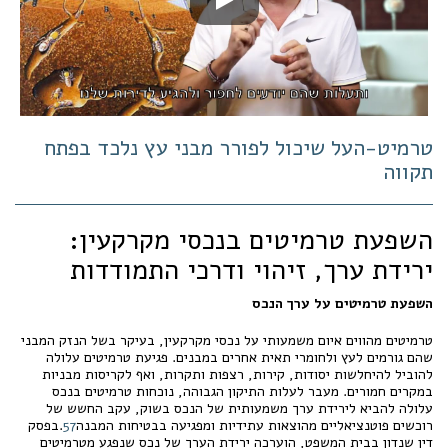
טרמיט-העל שיכול לפורר מבני עץ נלכד בפתח
תקווה
השפעת טרמיטים בנכסי מקרקעין:
ירידת ערך, זיהוי ודרכי התמודדות
השפעת טרמיטים על ערך הנכס
טרמיטים מהווים איום משמעותי על נכסי מקרקעין, בעיקר בשל הנזק המבני
שהם גורמים לעץ ולחומרי תאית אחרים במבנים. פגיעת טרמיטים עלולה
להוביל להיחלשות יסודות, קירות, רצפות ותקרות, ואף לקריסות מבניות
במקרים חמורים. מעבר לעלות התיקון הגבוהה, נוכחות טרמיטים בנכס
עלולה להביא לירידת ערך משמעותית של הנכס בשוק, עקב החשש של
רוכשים פוטנציאליים מהוצאות עתידיות ומפגיעה בבטיחות המבנה
7
5
.בפסק
דין שנדון בבית המשפט, הוערכה ירידת הערך של נכס שנפגע מטרמיטים