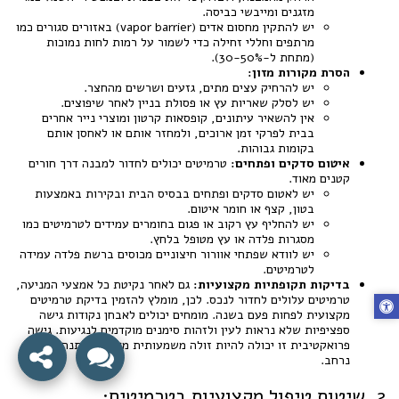
מזגנים ומייבשי כביסה.
יש להתקין מחסום אדים (vapor barrier) באזורים סגורים כמו
מרתפים וחללי זחילה כדי לשמור על רמות לחות נמוכות
(מתחת ל-30-50%).
הסרת מקורות מזון:
יש להרחיק עצים מתים, גזעים ושרשים מהחצר.
יש לסלק שאריות עץ או פסולת בניין לאחר שיפוצים.
אין להשאיר עיתונים, קופסאות קרטון ומוצרי נייר אחרים
בבית לפרקי זמן ארוכים, ולמחזר אותם או לאחסן אותם
בקומות גבוהות.
איטום סדקים ופתחים:
טרמיטים יכולים לחדור למבנה דרך חורים
קטנים מאוד.
יש לאטום סדקים ופתחים בבסיס הבית ובקירות באמצעות
בטון, קצף או חומר איטום.
יש להחליף עץ רקוב או פגום בחומרים עמידים לטרמיטים כמו
מסגרות פלדה או עץ מטופל בלחץ.
יש לוודא שפתחי אוורור חיצוניים מכוסים ברשת פלדה עמידה
לטרמיטים.
בדיקות תקופתיות מקצועיות:
גם לאחר נקיטת כל אמצעי המניעה,
טרמיטים עלולים לחדור לנכס. לכן, מומלץ להזמין בדיקת טרמיטים
מקצועית לפחות פעם בשנה. מומחים יכולים לאבחן נקודות גישה
ספציפיות שלא נראות לעין ולזהות סימנים מוקדמים לנגיעות. גישה
פרואקטיבית זו יכולה להיות זולה משמעותית מאשר המתנה לנזק
נרחב.
2. שיטות טיפול מקצועיות בטרמיטים: