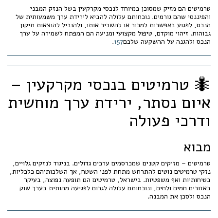
טרמיטים הם מזיק שמסוכן במיוחד לנכסי מקרקעין בשל הנזק המבני
והפיננסי שהם גורמים. נוכחותם עלולה להביא לירידת ערך משמעותית של
הנכס, לפגוע באפשרות למכור או להשכיר אותו, ולהוביל להוצאות תיקון
גבוהות. זיהוי מוקדם, טיפול מקצועי ומניעה הם המפתח לשמירה על ערך
הנכס ולהגנה על ההשקעה שלכם
7
5
1
.
🐜 טרמיטים בנכסי מקרקעין –
איום נסתר, ירידת ערך מוחשית
ודרכי פעולה
מבוא
טרמיטים – מזיקים קטנים שמכרסמים ערכים גדולים. בניגוד לנזקים גלויים,
נזקי טרמיטים נוטים להתרחש מתחת לפני השטח, אך השלכותיהם כלכליות,
בטיחותיות ואף משפטיות. בישראל, טרמיטים הם תופעה נפוצה, בעיקר
באזורים חמים ולחים, ונוכחותם עלולה לגרום לפגיעה מהותית בערך שוק
הנכס ולסכן את המבנה.