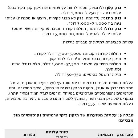
נזק קטן:
(לדוגמה, מספר לוחות עץ פגומים או תיקון קטן בקיר גבס)
עלותו נעה בין 250 ל-1,000 דולר.
נזק בינוני:
(לדוגמה, נזק לא מבני לקירות, ריצוף או מסגרות) עלותו
נעה בין 1,000 ל-3,000 דולר.
נזק גדול:
(לדוגמה, החלפת קורות תמיכה או קירות נושאי עומס)
עלותו יכולה להגיע ל-3,000-10,000+ דולר.
עלויות ספציפיות לתיקונים מבניים כוללות:
החלפת קורות רקובות: 1,500-5,000 דולר לקורה.
תיקון קירות גבס: 60-200 דולר לחור קטן.
החלפת חיפוי עץ חיצוני: 1,000-37,500 דולר, תלוי בגודל הבית
וסוג העץ.
תיקוני חשמל בסיסיים: 130-350 דולר.
העלות הסופית תלויה בגורמים רבים: סוג העץ (עץ נפוץ כמו אורן יהיה זול
יותר מדובדבן או אגוז), מיקום הנזק (בפנים או בחוץ), היקף המושבה, וסוג
הטרמיטים (הפורמוסיים אגרסיביים במיוחד וגורמים לנזק חמור ומהיר יותר).
במקרים של נזק מבני חמור, מומלץ לשכור מהנדס מבנים להערכה מקצועית,
בעלות ממוצעת של כ-553 דולר.
טבלה 3: עלויות משוערות של תיקון נזקי טרמיטים (קוסמטיים מול
מבניים)
טווח עלויות
סוג הנזק
דוגמאות
הערות
(דולר)