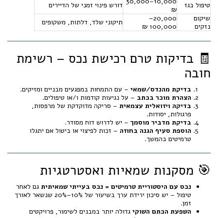
10,000–30,000
טיפול בגז
דורש פינוי זמני של הדיירים
₪
שיקום
20,000–
תיקוני שלד, דלתות, משקופים
נזקים
100,000 ₪
🧾 בדיקות טרם רכישת נכס – רשימת
חובה
בדיקת מהנדס/שמאי
– עם התמחות במפגעים מבניים ומזיקים.
הצהרת מוכר בכתב
– על נגיעות קודמות ו/או טיפולים.
בדיקה ויזואלית עצמאית
– סריקה מדוקדקת של מרפסות,
פרגולות, יסודות.
בדיקת מדביר מוסמך
– יש לדרוש דוח מסודר.
הוספת סעיף הגנה בחוזה
– זכות לפיצוי או ביטול אם יתגלו
טרמיטים בהמשך.
🎯 מסקנות שמאיות ואסטרטגיות
נכס עם היסטוריית טרמיטים = נכס בעייתי שמאיתית
גם לאחר
טיפול – יש סיכון ירידת ערך בשיעור של 10%–20% שנשאר לאורך
זמן.
השפעת הכתם השוקי
גדולה יותר במבנים לשימור, פרויקטים