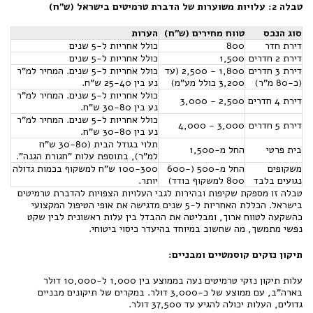
טבלה 2: עלויות משוערות של הדברת טרמיטים בישראל (ש"ח)
סוג הנכס
טווח מחירים (ש"ח)
הערות
דירת חדר
800
כולל אחריות ל-5 שנים
דירת 2 חדרים
1,500
כולל אחריות ל-5 שנים
דירת 3 חדרים
1,800 - 2,500 (עד
כולל אחריות ל-5 שנים. המחיר למ"ר
(כ-80 מ"ר)
3,200 כולל מע"מ)
נע בין 25-40 ש"ח.
כולל אחריות ל-5 שנים. המחיר למ"ר
דירת 4 חדרים
2,500 - 3,000
נע בין 30-80 ש"ח.
כולל אחריות ל-5 שנים. המחיר למ"ר
דירת 5 חדרים
3,000 - 4,000
נע בין 30-80 ש"ח.
תלוי בגודל הבית (30-80 ש"ח
בית פרטי
החל מ-1,500
למ"ר), בתוספת עלות "חגורת הגנה".
משקופים
החל מ-500 (600-
100-300 ש"ח למשקוף בכמות גדולה
נגועים בלבד
800 למשקוף בודד)
יותר.
טבלה זו מספקת שקיפות ובהירות לגבי העלויות הצפויות להדברת טרמיטים
בישראל. הכללת האחריות ל-5 שנים מדגישה את אופי הטיפול המקצועי
כהשקעה לטווח ארוך, ומבליטה את ההבדל בין עלות ראשונית לבין שקט
נפשי מתמשך, מה שחשוב במיוחד בהיעדר כיסוי ביטוחי.
תיקון נזקים קוסמטיים ומבניים:
עלות תיקון נזקי טרמיטים נעה בממוצע בין 1,000 ל-10,000 דולר
בארה"ב, עם ממוצע של כ-3,000 דולר. במקרים של תיקונים מבניים
גדולים, העלות יכולה להגיע עד 37,500 דולר.