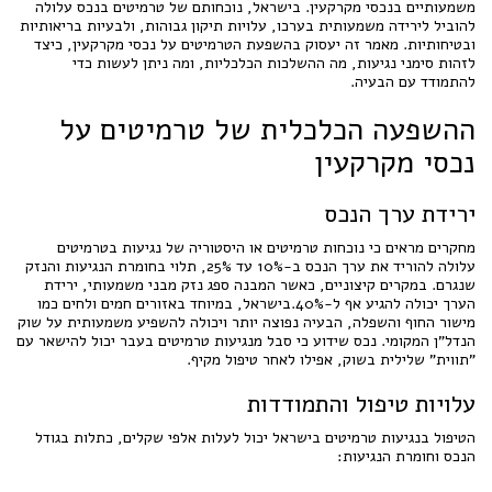
משמעותיים בנכסי מקרקעין. בישראל, נוכחותם של טרמיטים בנכס עלולה
להוביל לירידה משמעותית בערכו, עלויות תיקון גבוהות, ולבעיות בריאותיות
ובטיחותיות. מאמר זה יעסוק בהשפעת הטרמיטים על נכסי מקרקעין, כיצד
לזהות סימני נגיעות, מה ההשלכות הכלכליות, ומה ניתן לעשות כדי
להתמודד עם הבעיה.
ההשפעה הכלכלית של טרמיטים על
נכסי מקרקעין
ירידת ערך הנכס
מחקרים מראים כי נוכחות טרמיטים או היסטוריה של נגיעות בטרמיטים
עלולה להוריד את ערך הנכס ב-10% עד 25%, תלוי בחומרת הנגיעות והנזק
שנגרם. במקרים קיצוניים, כאשר המבנה ספג נזק מבני משמעותי, ירידת
הערך יכולה להגיע אף ל-40%.בישראל, במיוחד באזורים חמים ולחים כמו
מישור החוף והשפלה, הבעיה נפוצה יותר ויכולה להשפיע משמעותית על שוק
הנדל"ן המקומי. נכס שידוע כי סבל מנגיעות טרמיטים בעבר יכול להישאר עם
"תווית" שלילית בשוק, אפילו לאחר טיפול מקיף.
עלויות טיפול והתמודדות
הטיפול בנגיעות טרמיטים בישראל יכול לעלות אלפי שקלים, כתלות בגודל
הנכס וחומרת הנגיעות: