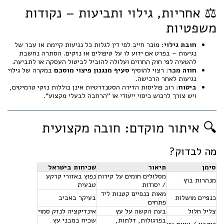
⚖️ אחריות, גילוי ותביעות – נקודות
משפטיות
חובת גילוי
: מוכר חייב לפי דין לגלות כל נגיעות קיימת או עבר של
נגיעות – בפרט אם ידוע לו על טיפולים או נזקים. הסתרה נחשבת
להטעיה לפי חוק החוזים ועלולה להוביל לביטול העסקה או לתביעה.
חוזה מכר
: רצוי להוסיף
סעיף מנגנון פיצוי מוסכם
במקרה של גילוי
נגיעות לאחר הרכישה.
ביטוח
: רוב פוליסות הדירה הסטנדרטיות אינן כוללות נזקי טרמיטים,
ויש צורך לרכוש כיסוי ייעודי או "הרחבה לבעלי מקצוע".
🔍 איתור מוקדם: חובה מקצועית
מה לבדוק?
סימן
תיאור
שכיחות בישראל
מסלולים חומים על קירות
נפוץ באזורי קרקע
מנהרות בוץ
/ יסודות
טבעית
מאות כנפיים קטנות ליד
כנפיים מושלות
בעיקר באביב
פתחים
צליל חלול
בעת הקשה על עץ
אינדיקציה לנזק סמוי
בפרגולות, דלתות,
שכיח במבני עץ