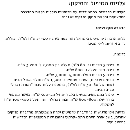
עלויות הטיפול והתיקון:
העלויות הכרוכות בהתמודדות עם טרמיטים כוללות הן את ההדברה
המקצועית והן את תיקון הנזקים שנגרמו.
הדברה מקצועית:
עלות הדברת טרמיטים בישראל נעה בממוצע בין 25-40 ש"ח למ"ר, וכוללת
לרוב אחריות ל-5 שנים.
לדוגמה:
דירת 3 חדרים (כ-80 מ"ר) תעלה בין 2,000 ל-3,200 ש"ח.
דירת חדר תעלה כ-800 ש"ח.
דירת 5 חדרים תעלה 3,000-4,000 ש"ח.
בבתים פרטיים, המחיר מתחיל ב-1,500 ש"ח ותלוי בגודל הבית
(טווח של 30-80 ש"ח למ"ר), בתוספת עלות עבור "חגורת הגנה"
סביב הבית.
טיפול במשקופים נגועים בלבד יתחיל מכ-500 ש"ח, כאשר משקוף
בודד יעלה 600-800 ש"ח, וכמות גדולה יותר תעלה 100-300 ש"ח
למשקוף.
עלויות אלו מדגישות כי הדברת טרמיטים יקרה משמעותית מהדברת מזיקים
אחרים, בשל אורח חייהם התת-קרקעי והטכניקות הספציפיות הנדרשות
לחיסול יעיל.