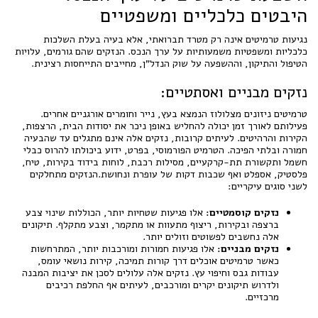
היבטים כלכליים ומשפטיים
נגיעות טרמיטים אינה רק מטרד תברואתי, אלא בעיה בעלת השלכות
כלכליות ומשפטיות משמעותיות על ערך הנכס. הנזקים שהם גורמים, עלויות
הטיפול והתיקון, וההשפעה על שוק הנדל"ן, מחייבים התייחסות רצינית.
נזקים מבניים ואסתטיים:
טרמיטים ניזונים מצלולוז הנמצא בעץ, נייר וחומרים אורגניים אחרים.
פעילותם לאורך זמן יכולה להחליש באופן ניכר את יסודות הבית, הרצפות,
הקירות והרהיטים. לעיתים קרובות, נזקים אלה אינם מתגלים עד שהבעיה
חמורה ובלתי הפיכה. הטרמיט הפורמוסי, בפרט, ידוע ביכולתו להרוס כבלי
חשמל ותקשורת תת-קרקעיים, מסילות רכבת, לוחות בידוד בקירות, טיח,
פלסטיק, אספלט ואף שכבות דקות של עופרת ונחושת.הנזקים מתחלקים
לשני סוגים עיקריים:
נזקים קוסמטיים:
אלו פגיעות שטחיות יותר, הכוללות שינוי צבע
ברצפה ובקירות, ריצוף מתעוות או מתקמר, וצבע מתקלף. תיקונים
אלה נחשבים לפשוטים וזולים יותר.
נזקים מבניים:
אלו פגיעות חמורות ומורכבות יותר, המתרחשות
כאשר טרמיטים אוכלים דרך קורות תמיכה, קירות נושאי עומס,
עבודות גבס וחיפוי עץ. נזקים אלה עלולים לסכן את יציבות המבנה
ולדרוש תיקונים יקרים ומורכבים, לעיתים אף החלפת רכיבים
מרכזיים.