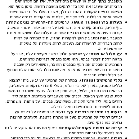
מעופפים בתוך הבית או יוצאים מיסודות קיר. אלו הם הטרמיטים
הרבייתיים שעזבו את הקן כדי להקים מושבה חדשה. סימן נוסף הוא
מציאת כנפיים שקופות וזהות בגודלן, אשר הושלו על ידי הטרמיטים
לאחר טיסת הכלולות, ליד חלונות, דלתות או נקודות כניסה אחרות.
תעלות בוץ (Mud Tubes):
טרמיטים תת-קרקעיים בונים צינורות
בוץ צרים, ברוחב קש שתייה, הנראים על קירות יסוד, עמודי תמיכה,
קורות רצפה או אלמנטים מבניים אחרים. תעלות אלו משמשות אותם
למעבר בטוח ומוגן בין הקן למקורות המזון, תוך שמירה על רמות
לחות הכרחיות להישרדותם. תעלות לחות מעידות על פעילות
טרמיטים ערה.
עץ חלול או פגום:
עץ שנשמע חלול כאשר מקישים עליו, או בעל
מראה "חלת דבש" פנימי, הוא סימן מובהק לנגיעות טרמיטים.
הטרמיטים אוכלים את העץ מבפנים החוצה, ומשאירים רק שכבה
חיצונית דקה של פורניר או צבע, מה שגורם לו להיראות שלם מבחוץ
אך חלול וחלש מבפנים.
גללי טרמיטים (Frass):
במקרה של טרמיטי עץ יבש, ניתן למצוא
גללים קטנים, באורך של כ-1 מ"מ, בעלי 6 צדדים וקצוות מעוגלים,
הנראים כמו נסורת, פלפל, קפה טחון או חול. צבעם משתנה בהתאם
לסוג וצבע העץ הנאכל. גללים אלו מצטברים בערימות קטנות ליד
חורים בעץ, ליד אדני חלונות, משקופים, פנלים, על מיטות, משטחים,
מתחת לשטיחים, במרתפים ובחללי זחילה.
בועות או סימנים ברצפות עץ:
בועות או סימנים על רצפת עץ
יכולים להעיד על טרמיטים מעל או מתחת לרצפה, ולעיתים קרובות
נראים כמו נזקי מים.
קירות או רצפות עקומים/שקועים:
ריצוף מתעוות או שוקע יכול גם
הוא להעיד על נוכחות טרמיטים.
קולות נקישה:
טרמיטי חיילים מקישים בראשם על עץ כדי להזהיר