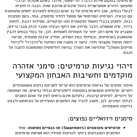
טרמיטים: במקום אירוע הדברה חד-פעמי, מדובר באיום אקולוגי וכלכלי
מתמשך הדורש אסטרטגיית ניהול סיכונים ארוכת טווח. הבנה זו חיונית
לבעלי נכסים, שכן היא מרמזת על כך שהם נכנסים למערכת יחסים מתמשכת
עם הבעיה. הטרמיט הפורמוסי אף מסוגל לחדור פלסטיק, גומי, בטון ומתכות
רכות, ולפגוע בכבלי חשמל ותקשורת תת-קרקעיים, מסילות רכבת, לוחות
בידוד, טיח ואספלט. הדבר מרחיב את היקף הבעיה מעבר לנזק מבני גרידא,
ומצביע על איום רחב יותר על תשתיות לאומיות. לכן, על בעלי נכסים להבין
שהמאבק בטרמיטים, ובמיוחד במין הפולש, מחייב ערנות מתמדת, מניעה
יזומה וטיפול מקצועי חוזר. גישה זו משנה את המיקוד מ"הדברה" ל"ניהול
מזיקים משולב" ומדגישה את הצורך בגישה הוליסטית ומתמשכת להגנה על
הנכס.
זיהוי נגיעות טרמיטים: סימני אזהרה
מוקדמים וחשיבות האבחון המקצועי
איתור מוקדם של נגיעות טרמיטים הוא קריטי למניעת נזקים משמעותיים
ויקרים. טרמיטים משגשגים במקומות דיסקרטיים ובלתי נגישים, מה שמקשה
על זיהויים. לעיתים קרובות, נזקיהם אינם נראים לעין עד שהם הופכים
לבלתי הפיכים. לכן, חשוב להכיר את הסימנים המעידים על נוכחותם ולבצע
בדיקות תקופתיות.
סימנים ויזואליים נפוצים:
טרמיטים מעופפים (Swarmers) או כנפיים נטושות:
אחד
הסימנים המובהקים ביותר לנגיעות פעילה הוא מציאת טרמיטים