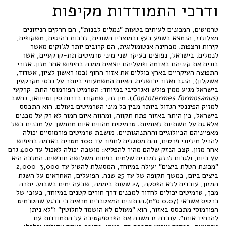
ודרכי התמודדות מקיפות
טרמיטים, המכונים לעיתים בטעות "נמלים לבנות", הם חרקים הניזונים
מצלולוז, הנמצא בשפע בעץ ובמוצריו השונים, לרבות רהיטים, משקופים,
קירות ורצפות. מבחינה אנטומולוגית, הם קרובים יותר לג'וקים מאשר
לנמלים. בישראל, נפוצים בעיקר שני מיני טרמיטים תת-קרקעיים, אשר
בונים את קיניהם באדמה ופועליהם יוצאים ממנה בחיפוש אחר מזון. אזורי
התפוצה העיקריים בארץ כוללים את אזור החוף (כמו ראשון לציון, אשדוד,
אשקלון), הנגב ואזור ירושלים. האיום המשמעותי ביותר על נכסי מקרקעין
בישראל מגיע ממין פולש ואגרסיבי במיוחד: הטרמיט הפורמוסי התת-קרקעי
(
Coptotermes formosanus
). מין זה, שמקורו בדרום סין וטייוואן, נחשב
למזיק הפיננסי הגדול ביותר מבין כל מיני הטרמיטים בעולם. הוא התבסס
בישראל, בין היתר באזור פתח תקווה, ומהווה איום חמור לא רק על מבנים
אלא גם על תשתיות לאומיות. טרמיטים מהווים איום מתמשך על מבנים בשל
מאפייניהם הביולוגיים וההתנהגותיים. מושבת טרמיטים פורמוסיים יכולה
להכיל מיליוני פרטים, והם מסוגלים לחפור עד 100 מטרים באדמה בחיפוש
אחר מזון. קצב הנזק שלהם מהיר להפליא: מושבה יכולה לאכול עד 400 גרם
עץ ביום, ולגרום לנזק למבנים שלמים בפחות משלושה חודשים. המלכה היא
"מכונת הטלת ביצים" יעילה במיוחד, המסוגלת להטיל עד 2,000-3,000
ביצים ביום, במשך תקופה של עד 25 שנה. הפועלים, האחראים על השגת
המזון, עובדים ללא הפסקה, 24 שעות ביממה, שבעה ימים בשבוע. יתרה
מכך, טרמיטים יכולים לחדור למבנים דרך חורים קטנים במיוחד, בעובי של
כרטיס אשראי (0.07 ס"מ).הנתונים המצטברים מראים כי ברגע שהטרמיט
הפורמוסי מתבסס באזור, הוא "מעולם לא הושמד לחלוטין" ו"לא ניתן
להכחיד אותו". עובדה זו משנה את הפרספקטיבה על התמודדות עם