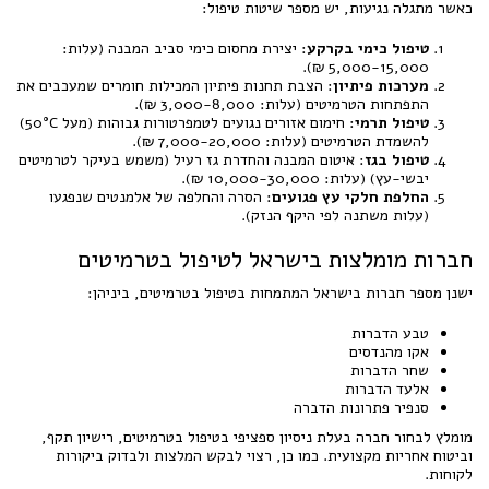
כאשר מתגלה נגיעות, יש מספר שיטות טיפול:
טיפול כימי בקרקע
: יצירת מחסום כימי סביב המבנה (עלות:
5,000-15,000 ₪).
מערכות פיתיון
: הצבת תחנות פיתיון המכילות חומרים שמעכבים את
התפתחות הטרמיטים (עלות: 3,000-8,000 ₪).
טיפול תרמי
: חימום אזורים נגועים לטמפרטורות גבוהות (מעל 50°C)
להשמדת הטרמיטים (עלות: 7,000-20,000 ₪).
טיפול בגז
: איטום המבנה והחדרת גז רעיל (משמש בעיקר לטרמיטים
יבשי-עץ) (עלות: 10,000-30,000 ₪).
החלפת חלקי עץ פגועים
: הסרה והחלפה של אלמנטים שנפגעו
(עלות משתנה לפי היקף הנזק).
חברות מומלצות בישראל לטיפול בטרמיטים
ישנן מספר חברות בישראל המתמחות בטיפול בטרמיטים, ביניהן:
טבע הדברות
אקו מהנדסים
שחר הדברות
אלעד הדברות
סנפיר פתרונות הדברה
מומלץ לבחור חברה בעלת ניסיון ספציפי בטיפול בטרמיטים, רישיון תקף,
וביטוח אחריות מקצועית. כמו כן, רצוי לבקש המלצות ולבדוק ביקורות
לקוחות.