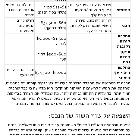
שינוי צבע ברצפה/קירות,
ניתן לתיקון עצמי
$1-$25 למ"ר
קוסמטי
ריצוף מתעוות/מתקמר,
או בעלות נמוכה
(תלוי בסוג הנזק)
צבע מתקלף.
יחסית.
קורות רקובות, קירות
דורש לרוב
$60-$37,500+
מבני
נושאי עומס, נזק לקירות
התערבות
(תלוי בהיקף)
גבס, חיפוי עץ.
מקצועית.
החלפת
$1,500-$5,000
קורות
לקורה
רקובות
תיקון
$60-$200 לחור
קירות
קטן
גבס
החלפת
תלוי בגודל הבית
חיפוי עץ
$1,000-$37,500
וסוג העץ.
חיצוני
טבלה זו ממחישה את ההבדל הדרמטי בעלויות בין נזקים קוסמטיים למבניים,
ומחזקת את הטיעון לחשיבות האיתור המוקדם. היא מדגישה כי ככל שהנזק
חמור יותר, כך עלויות התיקון גבוהות יותר, מה שמחזק את הצורך בבדיקות
תקופתיות ובטיפול מיידי. היא גם מסייעת לבעלי נכסים להעריך את היקף
הבעיה ולתכנן את הצעדים הבאים, כולל האם יש צורך במומחה מבנים.
השפעה על שווי השוק של הנכס:
נגיעות טרמיטים היא "דגל אדום" משמעותי עבור קונים פוטנציאליים. בתים
עם היסטוריה של נגיעות עלולים לאבד מערכם בשוק. קונים עשויים לדרוש