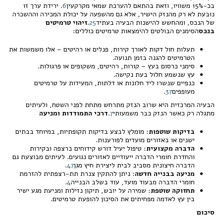
בכ-15% משוויו, וזאת בהתאם להערכת שמאי מקרקעין
6
. ירידת ערך זו
נובעת לא רק מהנזק הישיר, אלא גם מהשפעה על יכולת המכירה וההשכרה
של הנכס, ומהחשש להישנות הבעיה בעתיד
5
2
.
זיהוי טרמיטים
בנכס
הסימנים הבולטים להימצאות טרמיטים כוללים:
תעלות חול דקות לאורך קירות, פנלים או רהיטים – אלו משמשות את
הטרמיטים להגנה בזמן תנועה.
סימני כרסום בעץ – קורות, רהיטים, משקופים או פרגולות.
עץ שנשמע חלול בעת נקישה.
כנפיים שנשרו ליד חלונות או דלתות, המעידות על טרמיטים
מעופפים
7
3
.
הבעיה המרכזית היא שרוב הנזק מתרחש מתחת לפני השטח, ולעיתים
מתגלה רק כאשר הנזק כבר משמעותי
7
.
דרכי התמודדות ומניעה
בדיקות שוטפות
: מומלץ לבצע בדיקות תקופתיות, במיוחד בבתים
ישנים או באזורים מועדים לפורענות.
הדברה מקצועית
: טיפול יעיל דורש קידוחים ברצפה ובקירות
והחדרת חומרי הדברה ייעודיים לאזורים נגועים. לעיתים מבוצעת גם
הדברה חיצונית מסביב לבית ליצירת חיץ מגן
7
4
.
מניעה בבנייה חדשה
: ניתן להתקין צנרת תת-רצפתית להזרמת
חומרי הדברה מבעוד מועד, עוד בשלב הבנייה
4
.
תחזוקה שוטפת
: שמירה על יובש, תיקון נזילות ומניעת מגע ישיר
בין עץ לאדמה מפחיתים את הסיכון להופעת טרמיטים.
סיכום