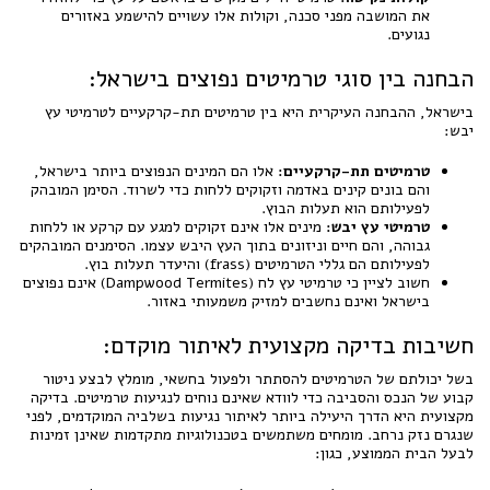
את המושבה מפני סכנה, וקולות אלו עשויים להישמע באזורים
נגועים.
הבחנה בין סוגי טרמיטים נפוצים בישראל:
בישראל, ההבחנה העיקרית היא בין טרמיטים תת-קרקעיים לטרמיטי עץ
יבש:
טרמיטים תת-קרקעיים:
אלו הם המינים הנפוצים ביותר בישראל,
והם בונים קינים באדמה וזקוקים ללחות כדי לשרוד. הסימן המובהק
לפעילותם הוא תעלות הבוץ.
טרמיטי עץ יבש:
מינים אלו אינם זקוקים למגע עם קרקע או ללחות
גבוהה, והם חיים וניזונים בתוך העץ היבש עצמו. הסימנים המובהקים
לפעילותם הם גללי הטרמיטים (frass) והיעדר תעלות בוץ.
חשוב לציין כי טרמיטי עץ לח (Dampwood Termites) אינם נפוצים
בישראל ואינם נחשבים למזיק משמעותי באזור.
חשיבות בדיקה מקצועית לאיתור מוקדם:
בשל יכולתם של הטרמיטים להסתתר ולפעול בחשאי, מומלץ לבצע ניטור
קבוע של הנכס והסביבה כדי לוודא שאינם נוחים לנגיעות טרמיטים. בדיקה
מקצועית היא הדרך היעילה ביותר לאיתור נגיעות בשלביה המוקדמים, לפני
שנגרם נזק נרחב. מומחים משתמשים בטכנולוגיות מתקדמות שאינן זמינות
לבעל הבית הממוצע, כגון: