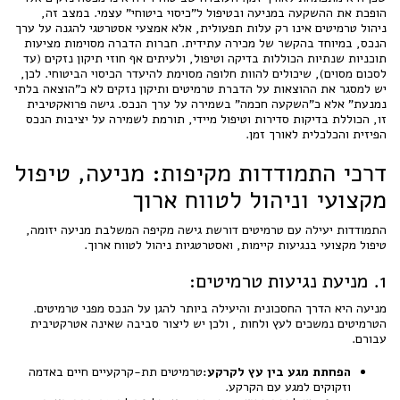
הופכת את ההשקעה במניעה ובטיפול ל"כיסוי ביטוחי" עצמי. במצב זה,
ניהול טרמיטים אינו רק עלות תפעולית, אלא אמצעי אסטרטגי להגנה על ערך
הנכס, במיוחד בהקשר של מכירה עתידית. חברות הדברה מסוימות מציעות
תוכניות שנתיות הכוללות בדיקה וטיפול, ולעיתים אף חוזי תיקון נזקים (עד
לסכום מסוים), שיכולים להוות חלופה מסוימת להיעדר הכיסוי הביטוחי. לכן,
יש למסגר את ההוצאות על הדברת טרמיטים ותיקון נזקים לא כ"הוצאה בלתי
נמנעת" אלא כ"השקעה חכמה" בשמירה על ערך הנכס. גישה פרואקטיבית
זו, הכוללת בדיקות סדירות וטיפול מיידי, תורמת לשמירה על יציבות הנכס
הפיזית והכלכלית לאורך זמן.
דרכי התמודדות מקיפות: מניעה, טיפול
מקצועי וניהול לטווח ארוך
התמודדות יעילה עם טרמיטים דורשת גישה מקיפה המשלבת מניעה יזומה,
טיפול מקצועי בנגיעות קיימות, ואסטרטגיות ניהול לטווח ארוך.
1. מניעת נגיעות טרמיטים:
מניעה היא הדרך החסכונית והיעילה ביותר להגן על הנכס מפני טרמיטים.
הטרמיטים נמשכים לעץ ולחות , ולכן יש ליצור סביבה שאינה אטרקטיבית
עבורם.
הפחתת מגע בין עץ לקרקע:
טרמיטים תת-קרקעיים חיים באדמה
וזקוקים למגע עם הקרקע.