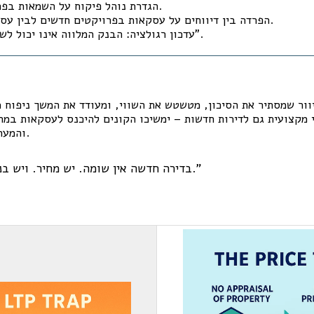
הגדרת נוהל פיקוח על השמאות בפרויקטים עם ליווי.
הפרדה בין דיווחים על עסקאות בפרויקטים חדשים לבין עסקאות שוק חופשי.
עדכון רגולציה: הבנק המלווה אינו יכול לשמש "תחליף שמאי".
וור שמסתיר את הסיכון, מטשטש את השווי, ומעודד את המשך ניפוח מח
 מקצועית גם לדירות חדשות – ימשיכו הקונים להיכנס לעסקאות במחי
והמערכת תמשיך לממן אשליה.
"בדירה חדשה אין שומה. יש מחיר. ויש בנק שמממן אותו. זהו."