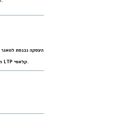
הדרישה למהירות עסקה, תחרות בין בנקים, ולחץ של יזמים – כולם תורמים לשיטה הזו.
העסקה נכנסת למאגר 
.
אפקט LTP קלאסי
ה