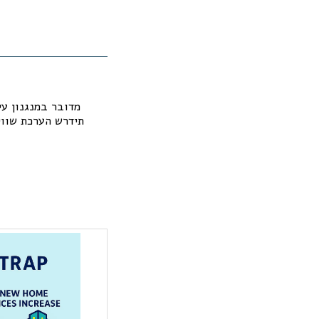
מדובר במנגנון עי
תידרש הערכת שווי