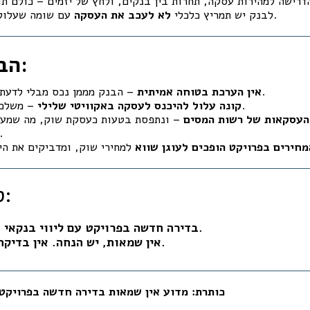
עם שומה שעלולה "להרוס" אותה.
לבנק יש תמריץ כלכלי
לא לעכב את העסקה
הבעייתיות:
– הבנק מממן נכס מבלי לדעת את ערכו הכלכלי.
אין הערכת בטוחה אמיתית
– משלם על נכס יקר מדי.
קונה עלול להיכנס לעסקה באקוויטי שלילי
העסקאות של רשות המסים
– ונתפסת בטעות כעסקת שוק, מה שמעוו
השוואת המחיר
מחירים בפרויקט הופכים לעוגן שווא
למחירי שוק, ומדביקים את הי
🧠 סיכום חד:
בדירה חדשה בפרויקט עם ליווי בנקאי – אין שווי, יש מחיר.
אין שמאות, יש הנחה. אין בדיקה, יש עיוורון ממוסד.
כותרת: מדוע אין שמאות בדירה חדשה בפרויקט 