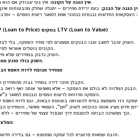
: אין גוף שבודק אם הוא משלם מחיר ריאלי.
אין הגנה על הקונה
ן הגנה על הבנק
: העסקאות החדשות נכנסות כנתוני אמת למאגר רשות המסים – ומדבי
4. תוצאה: מנגנון LTP (Loan to Price) במקום LTV (Loan to Value)
השוק עובר למצב שבו הבנקים מממנים לפי מחיר העסקה, בלי לבדוק אם הוא סביר.
הקונים נוטלים אשראי לפי מחירים מנופחים.
השוק נדבק במחירים שלא מייצגים שווי כלכלי.
השוק כולו מוּנע ממחיר – ולא מערך.
5. ממחיר מנופח לדוח האפס הב
הקבלן מוכר דירה במחיר גבוה מהמחירון המאושר בפרויקט.
הבנק המלווה לא בולם את העסקה – אלא מאפשר אותה ואף רואה בה חיזוק לפרויקט.
העסקה מדווחת לרשות המסים ונכנסת למאגר כ"עסקת שוק" רגילה.
 כבר גבוה יותר.
וכך ממשיכה הבועה להתנפח דרך שכפול עצמי של מחירים – ללא עוגן כלכלי אמיתי.
6. המלצות וצעדים נדרשים:
חובת שמאות פרטנית לכל עסקה ממומנת – גם בדירה חדשה בפרויקט מלווה.