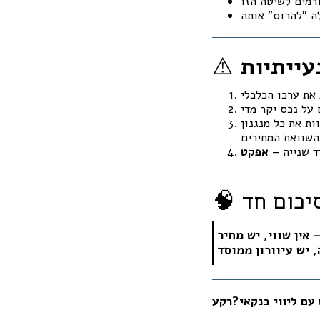
⚠️
ת את כל מנגנון
ים.
ד שנייה –
עם ליווי בנקאי?
רקע