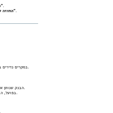
.
מתייחס לעסקה בפרויקט מלוּוה כעסקה "מבוקרת"
ה
.
החוזה עצמו, בצירוף נספח הליווי ומסמכי הבנק המלווה, נתפס כבעל ערך "תחליפי שומה"
במקרים נדירים בלבד נדרשת שומה, למשל אם הקונה דורש חריגה מהכללים או אם הבנק משנה מדיניות.
– הוא מניח שהבנק המלווה עשה את עבודתו.
הבנק שנותן א
בפועל, הבנק המלווה עצמו לא בהכרח בדק את שווי כל דירה אלא התבסס על לוחות מכר כלליים.