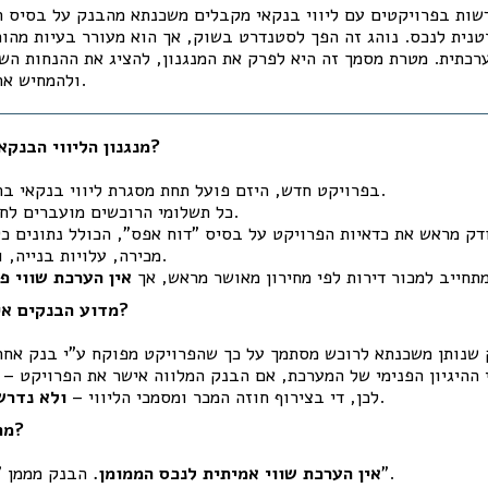
דשות בפרויקטים עם ליווי בנקאי מקבלים משכנתא מהבנק על בסיס ח
ית לנכס. נוהג זה הפך לסטנדרט בשוק, אך הוא מעורר בעיות מהותי
רכתית. מטרת מסמך זה היא לפרק את המנגנון, להציג את ההנחות השג
ולהמחיש את הסיכונים הגלומים בו.
1. מנגנון הליווי הבנקאי – כיצד הוא פועל?
בפרויקט חדש, היזם פועל תחת מסגרת ליווי בנקאי בהתאם לחוק המכר.
כל תשלומי הרוכשים מועברים לחשבון ליווי ייעודי.
ק מראש את כדאיות הפרויקט על בסיס "דוח אפס", הכולל נתונים כלל
מכירה, עלויות בנייה, והערכת רווח יזמי.
תחייב למכור דירות לפי מחירון מאושר מראש, אך
אין הערכת שווי פ
2. מדוע הבנקים אינם דורשים שמאות?
.
לכן, די בצירוף חוזה המכר ומסמכי הליווי –
ולא נדרש
3. מה הבעיות בגישה זו?
הבנק מממן "מחיר" ולא "שווי".
אין הערכת שווי אמיתית לנכס הממומן.