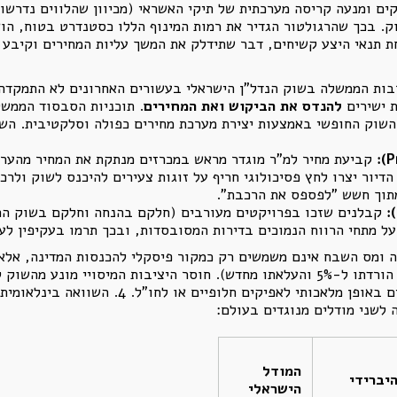
ים ומנעה קריסה מערכתית של תיקי האשראי (מכיוון שהלווים נדרשו 
. בכך שהרגולטור הגדיר את רמות המינוף הללו כסטנדרט בטוח, הו
ת תנאי היצע קשיחים, דבר שתידלק את המשך עליות המחירים וקיבע 
רבות הממשלה בשוק הנדל"ן הישראלי בעשורים האחרונים לא התמקדה 
ת ישירים
להנדס את הביקוש ואת המחירים
. תוכניות הסבסוד הממשל
 השוק החופשי באמצעות יצירת מערכת מחירים כפולה וסלקטיבית. הש
P
):
קביעת מחיר למ"ר מוגדר מראש במכרזים מנתקת את המחיר מהערכו
דיור יצרו לחץ פסיכולוגי חריף על זוגות צעירים להיכנס לשוק ולר
מתוך חשש "לפספס את הרכבת".
):
קבלנים שזכו בפרויקטים מעורבים (חלקם בהנחה וחלקם בשוק החו
על מתחי הרווח הנמוכים בדירות המסובסדות, ובכך תרמו בעקיפין לעל
ה ומס השבח אינם משמשים רק כמקור פיסקלי להכנסות המדינה, אלא 
(למשל, העלאת מס הרכישה למשקיעים ל-8%, הורדתו ל-5% והעלאתו מחדש). חוסר היציבו
את פעילות ההשקעה לתנודתית, ומסיט ביקושים באופן
 לשני מודלים מנוגדים בעולם:
המודל
יברידי
הישראלי