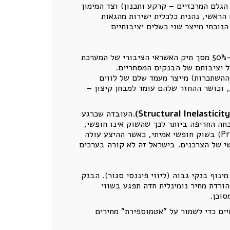
גלם המרכזיים – קרקע ותכנון) וצד המימון
הראשי, נהנית כלכלית ישירות מהגאות
נוכחי מייצר שני כשלים יציבותיים
האשראי לנדל"ן (ליווי בנייה ומשכנתאות) חצה מזמן את רף ה-50% מסך תיק האשראי הציבורי של המערכת
על יציבותם של הבנקים המסחריים.
ההשתכרות) מייצר מעמד שלם של לווים
 וכושר ההחזר שלהם עומד למבחן קיצון –
Structural Inelasticity
)
.העובדה שכרגע
כחה החריפה ביותר לכך שהשוק אינו חופשי,
אלא כבול במלכודת אשראי ומחירים. הנה הפירוק של המנגנון הזה: 1. קשיחות כלפי מטה (Price Rigidity Downward) בשוק חופשי אמיתי, כאשר ההיצע עולה
י של הצרכנים. בישראל זה לא קורה בערכים
וף בנקי גבוה (ליווי פיננסי סגור). הבנק
ורדת מחיר נומינלית חדה תפגע בשווי
יים כדי לשמור על "אטמוספירת" מחירים