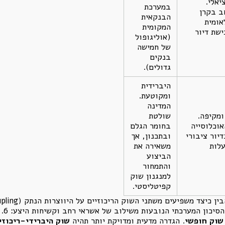
יאלי.
במערכת
ב בקרן
הבנקאית
אומית
המקומית
לרכישת דיור
(אוליגופול
של חמישה
בנקים
גדולים).
היברידית
ומקוטעת.
המדינה
ומקיפה.
שולטת
 מהאוכלוסייה
בחומר הגלם
יור ציבורי
ובתכנון, אך
עלות
משאירה את
הביצוע
והתמחור
למנגנון שוק
קפיטליסטי.
 הנובעות משילוב של אשראי רחב וקשיחות היצע: 6. סיכום ומסקנות: האנומליה הישראלית
 שוק חופשי
. הגדרה מדעית ומדויקת יותר תהיה
שוק היברידי-ריכוזי