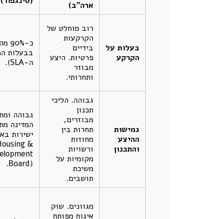
(סינגפור)
ארה"ב)
רוב מוחלט של
הקרקעות
כ-0%
בעלות על
בידיים
בבעלות המ
הקרקע
פרטיות. היצע
ה-SLA).
מבוזר
ותחרותי.
גבוהה. הליכי
תכנון
גבוהה ומתו
מבוזרים,
המדינה מת
גמישות
תחרות בין
ישירות בא
ההיצע
מחוזות
ousing &
והתכנון
ורשויות
elopment
מקומיות על
Board).
משיכת
תושבים.
מגוונים. שוק
איגוח מפותח