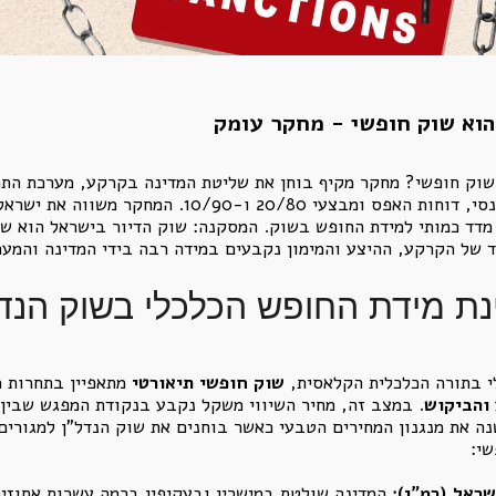
הוא שוק חופשי - מחקר עומק
שוק חופשי? מחקר מקיף בוחן את שליטת המדינה בקרקע, מערכת התכנ
המקומיות, הבנקים, המשכנתאות, הליווי הפיננסי, דוחות 
 מדד כמותי למידת החופש בשוק. המסקנה: שוק הדיור בישראל הוא שוק 
 של הקרקע, ההיצע והמימון נקבעים במידה רבה בידי המדינה והמע
שוק חופשי תיאורטי
מתאפיין בתחרות מ
והביקוש
. במצב זה, מחיר השיווי משקל נקבע בנקודת המפגש שבין 
נה את מנגנון המחירים הטבעי כאשר בוחנים את שוק הנדל"ן למגורים
שי:
ראל (רמ"י):