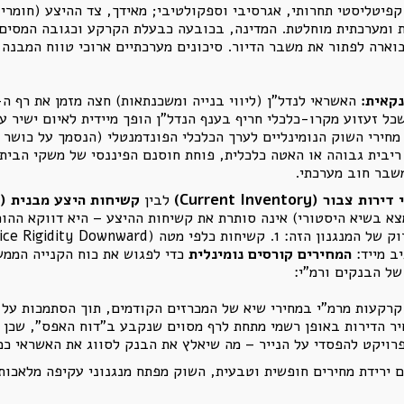
יטליסטי תחרותי, אגרסיבי וספקולטיבי; מאידך, צד ההיצע (חומרי ה
ית ומערכתית מוחלטת. המדינה, בכובעה כבעלת הקרקע וכגובה המסים 
בוארה לפתור את משבר הדיור. סיכונים מערכתיים ארוכי טווח המבנה ה
קאית:
שכל זעזוע מקרו-כלכלי חריף בענף הנדל"ן הופך מיידית לאיום ישיר 
מחירי השוק הנומינליים לערך הכלכלי הפונדמנטלי (הנסמך על כושר 
יבית גבוהה או האטה כלכלית, פוחת חוסנם הפיננסי של משקי הבית,
שבר חוב מערכתי.
 דירות צבור (
Current Inventory
)
לבין
קשיחות היצע מבנית (
מצא בשיא היסטורי) אינה סותרת את קשיחות ההיצע – היא דווקא ההו
ב מייד:
המחירים קורסים נומינלית
כדי לפגוש את כוח הקנייה הממש
של הבנקים ורמ"י:
רקעות מרמ"י במחירי שיא של המכרזים הקודמים, תוך הסתמכות על מינ
ר הדירות באופן רשמי מתחת לרף מסוים שנקבע ב"דוח האפס", שכן ה
 ירידת מחירים חופשית וטבעית, השוק מפתח מנגנוני עקיפה מלאכות