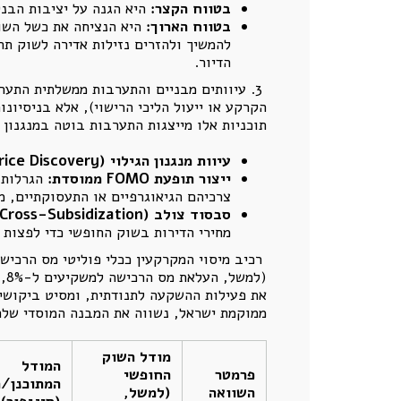
בטווח הקצר:
היא הגנה על יציבות הבנק
בטווח הארוך:
היא הנציחה את כשל השוק
להמשיך ולהזרים נזילות אדירה לשוק תח
הדיור.
3. עיוותים מבניים והתערבות ממשלתית התע
הקרקע או ייעול הליכי הרישוי), אלא בניסיונו
תוכניות אלו מייצגות התערבות בוטה במנגנון
עיוות מנגנון הגילוי (
rice Discovery
ייצור תופעת
FOMO
ממוסדת:
הגרלות ה
צרכיהם הגיאוגרפיים או התעסוקתיים, 
סבסוד צולב (
Cross-Subsidization
מחירי הדירות בשוק החופשי כדי לפצות 
רכיב מיסוי המקרקעין ככלי פוליטי מס הרכיש
ממוקמת ישראל, נשווה את המבנה המוסדי שלה
מודל השוק
המודל
פרמטר
החופשי
המתוכנן/ה
השוואה
(למשל,