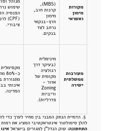
מנוהל וסוצ
(MBS),
מקורות
שימוש נרח
קרנות חוב,
מימון
הפנסיה הל
מימון
ואשראי
(CPF) 
חוץ-בנקאי
ציבורי.
נרחב לצד
בנקים.
מינימלית
(בעיקר דרך
מקסימלית 
רגולציה
מעורבות
כ-80%
מקומית של
ממשלתית
מתגוררת בד
אזור -
ישירה
איכותי בב
Zoning
המדינה.
וריביות
פדרליות).
להלן סימולטור אינטראקטיבי המציג את רמות הסיכון המערכתי
התחתונה:
שוק הנדל"ן למגורים בישראל
אינו