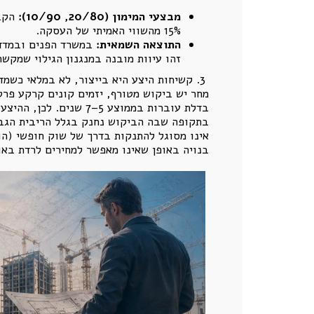
מבצעי המימון (20/80, 10/90):
15% מהשווי האמיתי של העסקה.
התוצאה השמאית:
במשרד הפנים ובמדדי
זהו עיוות מובנה במנגנון הגילוי שמקשה
3. קשיחות היצע היא בייצור, לא במלאי כשמדברים על קשיחות היצע ($E_s \approx 0$), הכוונה היא ל
מחר יש ביקוש מטורף, יזמים קונים קרקע פר
בדלת עוברות בממוצע 5
בתקופה שבה הביקוש נחנק בגלל הריבית הגב
אינו מסוגל להתנקות בדרך של שוק חופשי (ה
בנויה באופן שאינו מאפשר למחירים לרדת באו