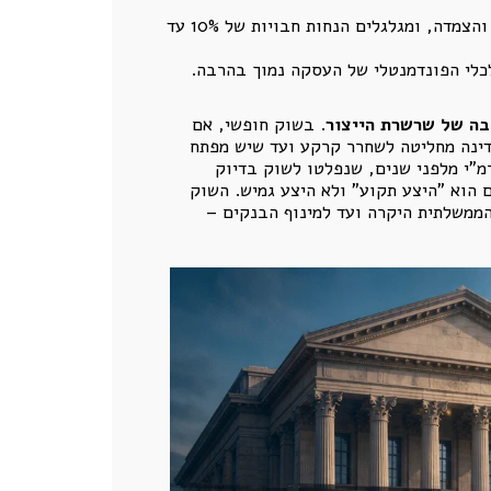
הקבלנים "סופגים" את עלויות המימון, נותנים הלוואות קבלן ללא ריבית והצמדה, ומגלגלים הנחות חבויות של 10% עד
כלי הפונדמנטלי של העסקה נמוך בהרבה.
בה של שרשרת הייצור
. בשוק חופשי, אם
דינה מחליטה לשחרר קרקע ועד שיש מפתח
ות של רמ"י מלפני שנים, שנפלטו לשוק בדיוק
 הוא "היצע תקוע" ולא היצע גמיש. השוק
ממשלתית היקרה ועד למינוף הבנקים –