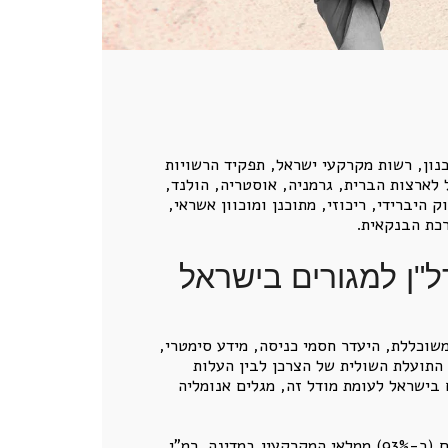
ון, רשות מקרקעי ישראל, תפקיד הרשויות
האפס ומבצעי 20/80 ו-10/90. המחקר משווה את ישראל לארצות הברית, גרמניה, אוסטריה, הולנד,
היברידי, ריכוזי, מתוכנן ומוכוון אשראי,
רכת הבנקאית.
שוכללת, היעדר חסמי כניסה, מידע סימטרי,
התועלת השולית של הצרכן לבין העלות
 בישראל לעומת מודל זה, מגלים אנומליה
המדינה שולטת במישרין ובעקיפין בכמה עשרות אחוזים (כ-93%) ממלאי המקרקעין במדינה. רמ"י