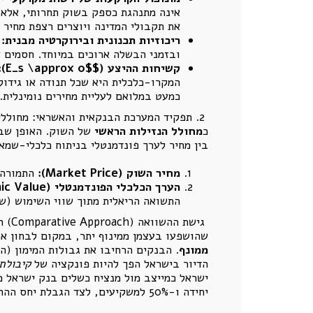
אינה מתנהגת כספק בשוק תחרותי, אלא 
את תקבולי המדינה ויוצרים רצפת מחיר 
ריכוזיות תכנונית ובירוקרטיה מבנית:
ש
ובזמני הבשלה ארוכים במיוחד. חסמים א
קשיחות ההיצע ($
E_s \approx 0$
):
המקרו-כלכלית היא שכל תנודה או גידול
כמעט במלואם לעליית מחירים נומינלית.
כ
מחולל הנזילות הראשי
בין מחיר לערך פונדמנטלי בניתוח כלכלי-שמא
מחיר השוק (
Market Price
):
התמורה ה
הערך הכלכלי הפונדמנטלי (
ic Value
התשואה הריאלית מתוך שווי השימוש (שכי
גישת ההשוואה (Comparative Approach) הנפוצה בשוק, נוטה לעיתים קרובות לבצע
שהושפעו בעצמן ממינוף יתר, במקום לבחון את 
ממונף
. הבנקים הרחיבו את גבולות המימון (ה
הדיור בישראל הפך להיות פונקציה של
קיבולת
יחידה ו-50% למשקיעים, לצד הגבלת יחס ההחזר מההכנסה (DSTI).מדיניות זו פועלת כחרב פיפיות: