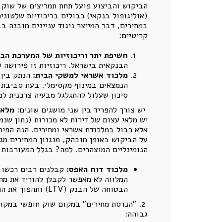
הביקוש והביצוע פועל תחת תמריצים של שוק קפ
(אוליגופול בנקאי) כבולים בריכוזיות שלטונ
במחירים, דבר המייצר ניגוד עניינים מובנה ב
קריטיים:
חשיפת יתר וריכוזיות של המערכת הבנ
הבנקאית בישראל. ריכוזיות זו פירושה 
מלכוד אשראי למשקי הבית:
הנתק בין 
הנמצאים במינוף מקסימלי. בעת סביבת ר
סיכון שעלול להתגלגל מבעיה צרכנית למ
יש צורך להפריד בין שני מושגים שונים:
מלאי
יש מלאי עצום של דירות לא מכורות (נתון שנ
על הביקוש באופן מובהק, מנגנון המחירים מגי
הנומינליים המוצהרים. למה? בגלל המעורבות 
מלכוד דוח האפס:
קבלנים רבים רכשו ק
המלווה לא מאפשר לקבלן להוריד את מחי
הבטוחה של הבנק (LTV) ותהפוך את הפרויקט להפסדי על הנייר – מה שיאלץ את הבנק לסווג את האשראי כמסוכן.
2. "הנדסת מחירים" במקום שוק חופשי במקום
גבוהה: