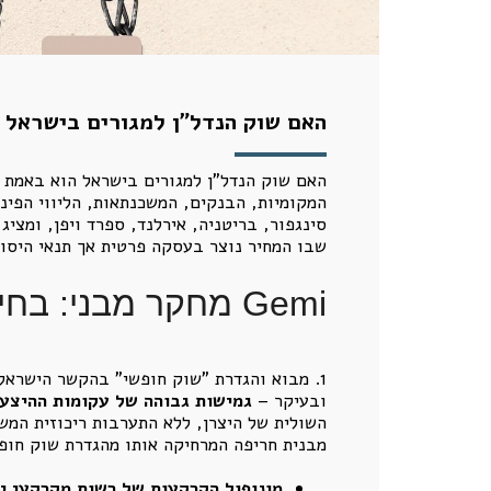
האם שוק הנדל"ן למגורים בישראל 
האם שוק הנדל"ן למגורים בישראל הוא באמת 
סינגפור, בריטניה, אירלנד, ספרד ויפן, ומציג
שבו המחיר נוצר בעסקה פרטית אך תנאי היסוד
Gemi מחקר מבני: בחינת מידת החופש הכלכלי בשוק הנדל"ן למגורים בישראל
1. מבוא והגדרת "שוק חופשי" בהקשר הישראלי בתורה הכלכלית הקלאסית,
ובעיקר –
גמישות גבוהה של עקומות ההיצע 
השולית של היצרן, ללא התערבות ריכוזית המש
מבנית חריפה המרחיקה אותו מהגדרת שוק חופ
מונופול הקרקעות של רשות מקרקעי יש