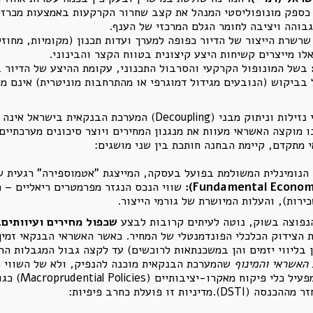
כספק מונופוליסטי המנהל את קצב שחרור הקרקעות באמצעות מכרזי
גבוהה ויציבה לחומר הגלם המרכזי של הענף.
רשרת הייצור של הדיור כפופה למערך ועדות תכנון (מקומיות, מחוזיו
לו מייצרים קשיחות היצע קיצונית בטווח הקצר והבינוני.
בשל המונופול הקרקעי והסרבול התכנוני, עקומת ההיצע של הדיור 
 בביקוש (הנובעים מגידול דמוגרפי או מהתרחבות מוניטרית) אינם מ
2. תפקיד המערכת הבנקאית והאשראי: מחוללי נזילות וניתוק מבני (g
י מתקדם, קיימת הבחנה חותכת בין שני מושגים:
נומינלית המשולמת בפועל בעסקה, המייצגת "אטמוספירה" רגעית של 
Fundamental Econom
):
שווי הנכס הנגזר מפרמטרים ריאליים – 
רות), והעלות המיושרת של גורמי הייצור.
שכפול מחירים ועיוותים
.
הצידוק הכלכלי הפונדמנטלי של המחיר. כאשר האשראי הבנקאי זמין ו
ן בליווי יזמים והן במשכנתאות לרוכשים) עד לקצה גבול המגבלות הר
 האשראי והמינוף
שהמערכת הבנקאית מוכנה להנפיק, ולא של השווי ה