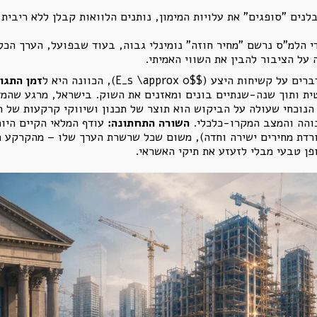
 הלמ"ס נרשם "מחיר חוזה" נומינלי גבוה, בעוד שבפועל, הערך הכל
 על הציבור להבין את השווי האמיתי.
זמן התגו
טית ותוך שנה-שנתיים בונים ומאזנים את השוק. בישראל, מרגע שהמ
–7 שנים. לכן, ההיצע הנוכחי שעולה על הביקוש הוא תוצר של תכנון ושיווקי קרקע
והה והמצב המקרו-כלכלי.
השורה התחתונה:
עודף המלאי הקיים היום
ורדת מחירים ישירה וחדה), משום שכל שרשרת הערך שלו – מהקרקע ה
פן טבעי מבלי לזעזע את תיקי האשראי.