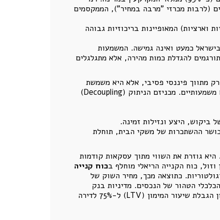
ם (לרבות מכרזי "מרבה במחיר"), הממקסמים
ת וארציות) המאופיינות בריכוזיות גבוהה
בישראל כמעט ואינה גמישה. המשמעות
תורגמים להגדלת כמות מהירה, אלא מתגלגלים
Decouplin) המערכת הבנקאית בישראל אינה רק מתווך פיננסי פסיבי, אלא היא משמשת
של השוק. האופן שבו מוקצה האשראי מעוות את מנגנון המחירים ויוצר סיכונים מערכתיים משמעותיים. מכניזם הניתוק (Decoupling)
ביקוש, היצע ונזילות זמינה.
כושר ההשתכרות של משקי הבית, תוחלת
 היא גוזרת את השווי מתוך עסקאות קודמות
זול, כוח הקנייה הריאלי מוחלף ב
כוח קנייה
גולטוריות. כתוצאה מכך, מחיר השוק של
כלכלי הטהור של הנכסים. מדיניות בנק
ישראל כמייצב מול מנציח כשלים בנק ישראל מפעיל כלי פיקוח מאקרו-יציבותיים (Macroprudential Policies) כגון הגבלת שיעור המימון (LTV) ל-75% לדירה