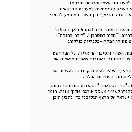
להציג הון עצמי והכנסה מוכחת).
א העניק לגיטימציה למערכת הבנקאית
את הנתק הריאלי בין השכר הממוצע למחירי
בהסרת חסמי יסוד (כמו פירוק מונופול
תיות ("מחיר למשתכן", "דירה בהנחה")
פעותיהן המקרו-כלכליות כוללות:
ת השווי והסיכון הריאליות של הפרויקט.
כוש נכסים גם באזורים שאינם תואמים את
פשי) נאלצו לעיתים קרובות להעלות את
יית מדד המחירים הכללי.
כ"ברז רגולטורי" המשונה בתדירות גבוהה
ת המיסויי מונע מהשוק להגיע לשיווי משקל אורגני ארוך טווח, הופך
 מלאכותי לאפיקים חלופיים או לחו"ל. 4. השוואה בינלאומית: ישראל על הרצף הגלובלי כדי להבין היכן