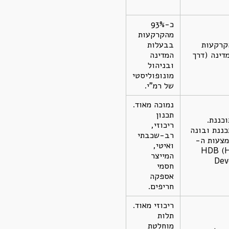
כ-93%
מהקרקעות
9 מהקרקעות
בבעלות
דינה (דרך
המדינה
ובניהול
מונופוליסטי
של רמ"י.
נמוכה מאוד.
תכנון
כננת.
ריכוזי,
כננת ובונה
רב-שכבתי
מצעות ה-
ואיטי,
HDB (H
המייצר
Dev
חסמי
אספקה
חריפים.
ריכוזי מאוד.
תלות
מוחלטת