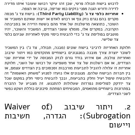
לרכוש ביטוח תכולה פרטי, שכן זהו עיקר רכושו שעובר איתו מדירה
לדירה ודורש הגנה מפני נזקים כמו שריפה, גניבה או הצפה.
אחריות כלפי צד ג' (Third Party Liability):
ביטוח צד ג' מכסה
מקרים בהם נגרם נזק גוף או רכוש לאדם או ישות שאינם המשכיר או
השוכר, כתוצאה מרשלנות של אחד מהם בשטח הדירה או בסביבתה
הקרובה. במקרים אלו, מומלץ ששני הצדדים, המשכיר והשוכר, יהיו
מוטבים בפוליסת צד ג' כדי להבטיח כיסוי מקיף לאחריות שניהם כלפי
צד שלישי.
חלוקת האחריות לרכיבי ביטוח שונים (מבנה, תכולה, צד ג') בין המשכיר
לשוכר יוצרת צורך מובנה במנגנונים ביטוחיים מתקדמים כמו ויתור שיבוב
ואחריות צולבת. אם אירוע בודד גורם לנזק המכוסה על ידי אחריות שני
הצדדים, או אם רשלנות של צד אחד משפיעה על רכושו של השני, חלוקת
אחריות זו עלולה להוביל לתביעות מורכבות וסכסוכים בין הצדדים עצמם, או
בין חברות הביטוח שלהם. מנגנונים אלו נועדו למנוע "משחק האשמות" זה
ולהבטיח טיפול יעיל וחלק בתביעות, ובכך להבטיח כיסוי חלק במקום שכל
צד יזדקק לפוליסות נפרדות שעלולות להתנגש. זה מצביע על ההכרח
בפתרונות ביטוחיים מתואמים, המבטיחים הפחתת סיכונים כוללת ושקט נפשי
לשני הצדדים.
2. ויתור שיבוב (Waiver of
Subrogation): הגדרה, חשיבות
ויישום