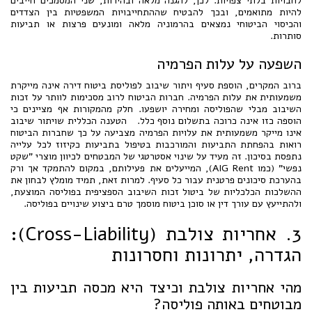
לחבויות בלתי צפויות. לכן, להגנה מלאה ובהירות, שני המסמכים חייבים
להיות מתואמים, ובכך להבטיח שההתחייבויות המשפטיות בין הצדדים
והכיסוי הביטוחי נמצאים בהרמוניה מלאה ומונעים פרצות או תביעות
סותרות.
השפעה על עלות הפרמיה
ברוב המקרים, הוספת סעיף ויתור שיבוב לפוליסת ביטוח דירה אינה מייקרת
משמעותית את עלות הפרמיה. חברות הביטוח לרוב מסכימות לוותר על זכות
השיבוב מבלי שהפוליסה ומחירה יושפעו. חלק מהמקורות אף מציינים כי
הוספה כזו אינה כרוכה בתשלום נוסף כלל. הטענה הכללית שויתור שיבוב
אינו מייקר משמעותית את עלויות הפרמיה מצביעה על כך שחברות הביטוח
רואות בהפחתת התביעות והמורכבות בטיפול בתביעות כקיזוז לכל עלייה
נתפסת בסיכון. זה מעיד על שינוי אסטרטגי של המבטחים לכיוון מוצרי "שקט
נפשי" (כמו AIG Rent), המייעלים את פעילותם, במקום להתמקד אך ורק
בהערכת סיכונים פרטנית עבור כל סעיף. למרות זאת, תמיד מומלץ לבחון את
ההשלכות הכלכליות של ביטול זכות השיבוב הספציפית בפוליסה המוצעת,
ולהתייעץ עם עורך דין או סוכן ביטוח מוסמך טרם ביצוע שינויים בפוליסה.
3. אחריות צולבת (Cross-Liability):
הגדרה, יתרונות וחסרונות
מהי אחריות צולבת וכיצד היא מכסה תביעות בין
מבוטחים באותה פוליסה?