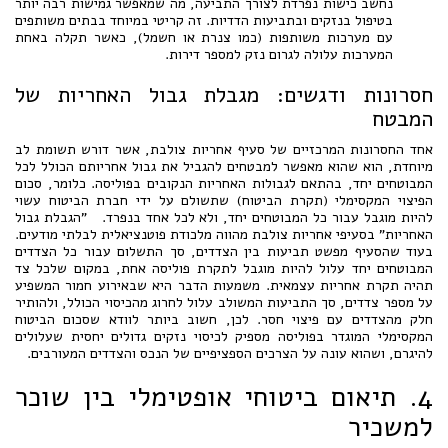
נחשב כישות נפרדת לצורך התביעה, מה שמאפשר גמישות רבה יותר
בטיפול בנזקים ובתביעות הדדיות. זה קריטי במיוחד בבתים משותפים
עם מערכות משותפות (כמו צנרת או חשמל), כאשר תקלה באחת
המערכות עלולה לגרום נזק למספר דירות.
חסרונות ודגשים: מגבלת גבול האחריות של
המבטח
אחד החסרונות המרכזיים של סעיף אחריות צולבת, אשר דורש תשומת לב
מיוחדת, הוא שהוא מאפשר למבטחים להגביל את גבול אחריותם הכולל לכל
המבוטחים יחד, בהתאם לגבולות האחריות הנקובים בפוליסה. כלומר, סכום
הפיצוי המקסימלי (תקרת הביטוח) שתשולם על ידי חברת הביטוח עשוי
להיות מוגבל עבור כל המבוטחים יחד, ולא לכל אחד בנפרד. "הגבלת גבול
האחריות" בסעיפי אחריות צולבת מהווה מלכודת פוטנציאלית לבלתי מודעים.
בעוד שהסעיף מפשט תביעות בין הצדדים, סך התשלום עבור כל הצדדים
המבוטחים יחד עלול להיות מוגבל לתקרת פוליסה אחת, במקום שלכל צד
תהיה תקרת אחריות עצמאית. משמעות הדבר היא שבאירוע חמור המשפיע
על מספר צדדים, סך התביעות המשולב עלול לחרוג מהכיסוי הכולל, ולהותיר
חלק מהצדדים עם פיצוי חסר. לכן, חשוב ביותר לוודא שסכום הביטוח
המקסימלי המוגדר בפוליסה מספיק לכיסוי נזקים גדולים יחסית שעלולים
להיגרם, ושהוא עונה על הצרכים הספציפיים של הנכס והצדדים המעורבים.
4. תיאום ביטוחי אופטימלי בין שוכר
למשכיר