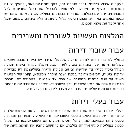
בעקבות אירוע ביטוחי, ובכך חוסכת זמן, כסף ומתח.עם זאת, לסעיף יש גם
חסרונות
2
. סעיף זה מאפשר למבטחים להגביל את גבול אחריותם לכל
המבוטחים יחד עם גבולות האחריות הנקובים בפוליסה
2
. זה אומר שאם יש
מספר נפגעים באירוע, סכום הכיסוי עלול להיות מחולק ביניהם במקום שכל
אחד יקבל את מלוא הסכום.
המלצות מעשיות לשוכרים ומשכירים
עבור שוכרי דירות
מומלץ לשוכרי דירות לוודא תחילה שלבעל הדירה יש ביטוח מבנה ושקיים
בפוליסה ויתור על זכות השיבוב
1
. לאחר מכן, מומלץ לערוך ביטוח תכולה
הכולל כיסוי לנזקי צד שלישי
1
.גם אם תכולת הדירה כשלעצמה לא מצדיקה
עריכת ביטוח, וגם אם מדובר בספה ישנה ומקרר מסבתא, קיומו של הביטוח
חשוב על מנת ליהנות מההגנה של פרק צד שלישי
1
. במסגרת זה, חברת
הביטוח תשלם את נזקי השכנים, וכך השוכר לא יצטרך להתמודד עם תביעות
כספיות בסכומים שלעתים הם הרבה מעבר ליכולתו הכלכלית
1
.
עבור בעלי דירות
בעלי דירות המשכירים את דירותיהם צריכים לוודא שבפוליסת הביטוח שלהם
קיים ויתור על זכות השיבוב כלפי השוכרים. זוהי השקעה חכמה הן מבחינה
כלכלית והן מבחינת שמירה על יחסים תקינים עם השוכרים.כמו כן, שקול
לכלול בפוליסה סעיף אחריות צולבת, אם כי חשוב להבין את המשמעויות של