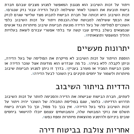
ויתור על זכות השיבוב הוא מנגנון המאפשר למנוע מצבים שבהם חברת
ביטוח תובעת את השוכר לאחר ששילמה לבעל הדירה עבור נזק שנגרם
1
.
זכות השיבוב היא זכותה של חברת הביטוח לתבוע מצד שלישי שגרם לנזק
את הכסף ששילמה למבוטח שלה.הכנסת ויתור על זכות השיבוב כלפי
השוכרים לפוליסה של בעל הדירה מונעת תביעות שיבוב מיותרות נגד אנשים
שנמצאים בשלב בחיים שבו קשה עד בלתי אפשרי עבורם לשאת בעלויות
ההליך המשפטי ותוצאותיו
1
.
יתרונות מעשיים
הוספת הויתור על זכות השיבוב לא מייקרת את הפוליסה של בעל הדירה,
וניתן לקבלה ללא בעיה
1
. כל מה שנדרש הוא מודעות אצל שוכר הדירה או
סוכן הביטוח המכיר או מעורב בעניין
1
. בדרך זו ניתן למנוע תביעות שיבוב
מיותרות ולשמור על יחסים תקינים בין השוכר לבעל הדירה
1
.
הדדיות בויתור השיבוב
לעתים, חברת הביטוח שביטחה את הדירה והסכימה לוותר על זכות השיבוב
תדרוש הדדיות
1
. כלומר, שגם בפוליסת התכולה של השוכר יהיה ויתור על
זכות השיבוב כלפי בעל הדירה
1
. אין בכך כל פסול, וכך כל חברת ביטוח
תשלם את נזקי המבוטח שלה, והמבוטחים עצמם יוכלו להישאר ביחסים
טובים ביניהם ולהימנע מהוצאות מיותרות ומפח נפש
1
.
אחריות צולבת בביטוח דירה