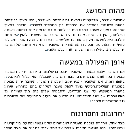
מהות המושג
אחריות צולבת, שלפעמים נקראת גם אחריות משולבת, היא סעיף בפוליסת
ביטוח השנועד להסדיר את היחסים בין המשכיר לשוכר
2
. מדובר בסעיף
שמכסה במקרה שאחד המבוטחים בפוליסה תובע מבוטח אחר הרשום באותה
הפוליסה, ואין זה משנה אם התובע הוא השוכר או המשכיר ולהפך
2
.אחריות
צולבת היא למעשה מעין ביטוח צד שלישי בין הצדדים לחוזה השכירות
2
. לפי
סעיף זה, הפוליסה תכסה הן את אחריות המשכיר והן את אחריותו של השוכר
זה כלפי זה, כאילו היו צד שלישי אחד כלפי השני
2
.
אופן הפעולה במעשה
אם השוכר ייפגע מאחר והמשכיר ינהג ברשלנות בדירתו, יהיה המשכיר
מבוטח בגין אותו הנזק שגרם עבור השוכר, שבגללו הוא עלול להיתבע
2
.
באופן דומה, אם המשכיר ייפגע עקב רשלנות השוכר, השוכר יהיה מכוסה
במסגרת הפוליסה.הסעיף נועד לספק מענה למקרים בהם מתרחש אירוע
ביטוחי המשפיע על שני הצדדים, ולהבטיח שלום בית תוך שמירה על
האינטרסים של שני הצדדים
2
. זה מגדוע את מעגל התביעות של השוכרים
נגד המשכירים ולהפך
2
.
יתרונות וחסרונות
מצד אחד, אחריות צולבת מעניקה למבוטחים שקט נפשי ומונעת בירוקרטיה
ועימותים
2
. היא מונעת מצבים שבהם צד אחד צריך לתבוע את הצד השני