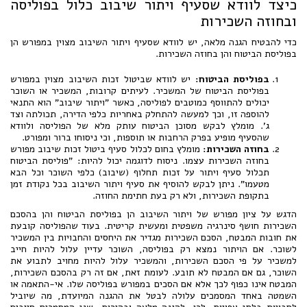
כיצד לוודא שסעיף ויתור שיבוב כלול בפוליסה
ובחוזה השכירות
כדי להבטיח הגנה מלאה, יש לוודא שסעיף ויתור השיבוב מצוין במפורש הן
בפוליסת הביטוח והן בחוזה השכירות.
בפוליסת הביטוח:
יש לוודא שביטול זכות השיבוב מצוין במפורש
בפוליסת הביטוח של המשכיר. לעיתים קרובות, המשכיר או השוכר
יכולים להתווסף כמוטבים לפוליסה, כאשר "ויתור שיבוב" הוא התנאי
להוספה זו, וכך למעשה להתחלק באחריות כלפי הדירה, תכולתה וצד
ג'. מומלץ לבקש מסוכן הביטוח עותק מלא של הפוליסה ולוודא
שהסעיף מופיע בפרק הרחבות או תוספות, וכי ניסוחו ברור ומפורט.
בחוזה השכירות:
מומלץ בחום לכלול סעיף ביטול זכות שיבוב מפורש
בחוזה השכירות עצמו. ניסוח לדוגמה יכול להיות: "פוליסת הביטוח
תכלול סעיף ויתור על זכות תחלוף (שיבוב) כלפי השוכר וכל הבא
מטעמו". ניתן לבקש להוסיף את סעיף ויתור השיבוב בכל נקודת זמן
בתקופת השכירות, ולא רק בעת חתימת החוזה.
הדגש על ציון מפורש של ויתור השיבוב הן בפוליסת הביטוח והן בהסכם
השכירות חושף סינרגיה משפטית ומעשית קריטית. בעוד שהפוליסה קובעת
את חובות המבטח, הסכם השכירות מגדיר את היחסים והחבויות בין המשכיר
לשוכר. אם הויתור נמצא רק בפוליסה, השוכר עדיין עלול להיות חייב
למשכיר על פי הסכם השכירות, והמשכיר עלול להיות מחויב לתבוע את
השוכר, גם אם המבטח לא תובע. לעומת זאת, אם זה רק בהסכם השכירות,
המבטח אינו כפוף לכך אלא אם הסכים במפורש בפוליסה שלו. אי-התאמה או
השמטה באחד המסמכים עלולה לבטל את ההגנה המיועדת, מה שיוביל