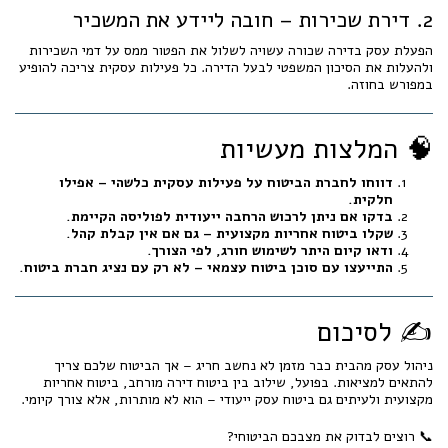
2. דירת שכירות – חובה ליידע את המשכיר
הפעלת עסק בדירה שכורה עשויה לשלול את הפטור ממס על דמי השכירות
ולהעלות את הסיכון המשפטי לבעל הדירה. כל פעילות עסקית צריכה להופיע
במפורש בחוזה.
🧠 המלצות מעשיות
דווחו לחברת הביטוח על פעילות עסקית כלשהי – אפילו
חלקית.
בדקו אם ניתן לרכוש הרחבה ייעודית לפוליסה הקיימת.
שקלו ביטוח אחריות מקצועית – גם אם אין קבלת קהל.
ודאו קיום היתר לשימוש חורג, לפי הצורך.
התייעצו עם סוכן ביטוח עצמאי – לא רק עם נציג חברת ביטוח.
✍️ לסיכום
ניהול עסק מהבית כבר מזמן לא נחשב חריג – אך הביטוח שלכם צריך
להתאים למציאות. בפועל, שילוב בין ביטוח דירה מורחב, ביטוח אחריות
מקצועית ולעיתים גם ביטוח עסק ייעודי – הוא לא מותרות, אלא צורך קיומי.
📞 רוצים לבדוק את מצבכם הביטוחי?