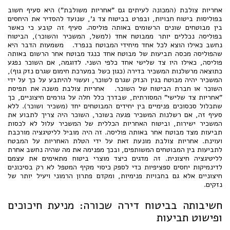
אחריות צולבת (המכונה לעיתים גם "אחריות משולבת") היא סעיף חשוב
בפוליסות ביטוח חבויות, ובפרט בביטוח צד ג', שנועד להסדיר את היחסים
בין מבוטחים שונים הרשומים באותה פוליסה. סעיף זה קובע כי כאשר
בפוליסה נכללים יותר ממבוטח אחד (למשל, המשכיר והשוכר), הביטוח
נחשב כאילו הוצא לכל אחד מיחידי המבוטח בנפרד. משמעות הדבר היא
שהפוליסה מכסה תביעות של מבוטח אחד כנגד מבוטח אחר הרשום באותה
פוליסה, כאילו היו צד שלישי אחד כלפי השני. לדוגמה, אם השוכר נפגע
כתוצאה מרשלנות המשכיר בדירה (כגון כשל במערכת חימום שגרם נזק גוף),
המשכיר יהיה מבוטח בגין הנזק שגרם לשוכר, ועשוי להיתבע על כך על ידי
השוכר או חברת הביטוח של השוכר. אחריות צולבת משנה את תפיסת
"אחריות צד שלישי" המסורתית, שבדרך כלל חלה על גורמים חיצוניים, כך
שתכלול סכסוכים פנימיים בין יחידים המבוטחים יחד (משכיר ושוכר). ללא
סעיף זה, אם רשלנות המשכיר פגעה בשוכר, השוכר היה צריך לתבוע את
המשכיר ישירות, וביטוח האחריות הכללית של המשכיר עלול לא לכסות
תביעות מצד מבוטח אחר באותה פוליסה. זה היה מוביל לליטיגציה מורכבת
ועוינת. אחריות צולבת מונעת זאת על ידי הטלת האחריות על המבטח
לתביעות בין המבוטחים המשותפים, ובכך מפנימה את מה שהיה נחשב אחרת
לליטיגציה חיצונית. זה מדגים כיצד מוצרי ביטוח מתאימים את עצמם
לדינמיקות יחסים ספציפיות כדי לספק כיסוי מקיף המטפל לא רק בסיכונים
חיצוניים אלא גם בחבויות פנימיות, ומקדם פתרון הרמוני ויעיל יותר של
נזקים.
חשיבותה בביטוח דירה שכורה: מניעת חיכוכים
ופישוט תביעות