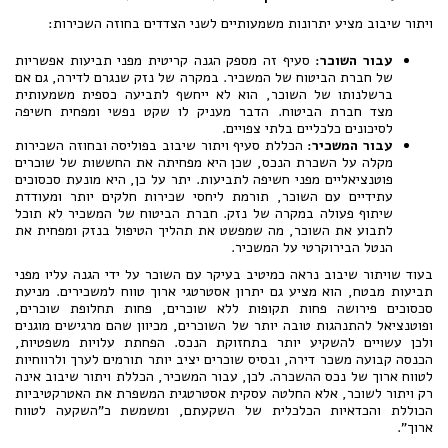
ויתור שיבוב מציע יתרונות משמעותיים לשני הצדדים בחוזה השכירות:
עבור השוכר:
סעיף זה מספק הגנה קריטית מפני תביעות אפשריות
של חברת הביטוח של המשכיר. במקרה של נזק שנגרם לדירה, גם אם
ברשלנותו של השוכר, הוא לא ייחשף לתביעה כספית משמעותית
מצד חברת הביטוח. הדבר מעניק לו שקט נפשי ומפחית חשיפה
לסיכונים כלכליים בלתי צפויים.
עבור המשכיר:
הכללת סעיף ויתור שיבוב בפוליסה ובחוזה השכירות
מקלה על השכרת הנכס, שכן היא מפחיתה את החששות של שוכרים
פוטנציאליים מפני חשיפה לתביעות. יתר על כן, היא מונעת סכסוכים
עתידיים עם השוכר, תורמת ליחסי שכירות חלקים יותר ומעודדת
שיתוף פעולה במקרה של נזק. חברת הביטוח של המשכיר לא תוכל
לתבוע את השוכר, מה שמפשט את תהליך הטיפול בנזק ומפחית את
הנטל הבירוקרטי על המשכיר.
בעוד שויתור שיבוב נראה כמיטיב בעיקר עם השוכר על ידי הגנה עליו מפני
תביעות מבטח, הוא מציע גם יתרון אסטרטגי ארוך טווח למשכירים. מניעת
סכסוכים פירושה פחות תקופות ללא שוכרים, פחות תחלופת שוכרים,
ופוטנציאל להתנהגות טובה יותר של השוכרים, מכיוון שהם מרגישים מוגנים
ולכן עשויים להשקיע יותר בתחזוקת הנכס. הפחתת עלויות משפטיות,
הכנסה קבועה משכר דירה, ובסיס שוכרים יציב יותר תורמים לערך ולרווחיות
לטווח ארוך של נכס ההשכרה. לכן, עבור המשכיר, הכללת ויתור שיבוב אינה
רק ויתור לשוכר, אלא החלטה עסקית אסטרטגית המשפרת את האטרקטיביות
הכוללת והכדאיות הכלכלית של השקעתם, ומשמשת כ"השקעה לטווח
ארוך".