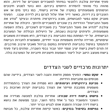
סעיף אחריות צולבת רלוונטי במיוחד למשכירים ושוכרים של דירות, והוא
מהווה כלי מהותי להסדרת היחסים ביניהם. הוא נועד למנוע חיכוכים
ועימותים משמעותיים במקרה של אירוע ביטוחי, כמו נזקי מים או אש
העוברים בין דירות, כאשר דייר אחד עלול לגרום נזק לדירת שכנו. הסעיף
מעניק שקט נפשי למבוטחים, מונע בירוקרטיה מיותרת ובעיקר "גודע את
מעגל התביעות" ההדדיות בין שוכרים למשכירים ולהיפך. היכולת של אחריות
צולבת "לגדוע את מעגל התביעות" בין משכירים לשוכרים, בעלת השפעה
משמעותית, ולעיתים קרובות נשכחת, על היעילות הכוללת של המערכת
הביטוחית. על ידי הפחתת נפח התביעות בין הצדדים, היא משחררת משאבים
שיפוטיים, מורידה עלויות משפטיות עבור יחידים, ומאפשרת לחברות הביטוח
להתמקד בטיפול בתביעות לגיטימיות במקום בניהול מאבקי שיבוב מורכבים.
זה תורם לשוק ביטוח יציב וצפוי יותר עבור נכסי השכרה, ומדגים כיצד סעיף
ביטוח מעוצב היטב יכול ליצור השפעות חיצוניות חיוביות על המערכת כולה.
יתרונות מרכזיים לשני הצדדים
שקט נפשי:
הסעיף מספק וודאות והגנה לשני הצדדים, בידיעה שהם
מכוסים גם מתביעות הדדיות.
מניעת בירוקרטיה ועימותים:
הוא מפחית את הצורך בהתמודדות
משפטית מסובכת ומייתר את הצורך בתביעות יקרות וארוכות בין
הצדדים.
פישוט ביטוח דירה שכורה:
אחריות צולבת למעשה מגדירה את
השוכר והמשכיר כצד ג' אחד כלפי השני, ובכך מפשטת את נושא
ביטוח דירה שכורה והופכת אותו לנגיש וברור יותר.
גמישות בטיפול בנזקים:
כאשר קיימת אחריות צולבת, כל מבוטח