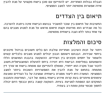
הגבלת גבולות האחריות. יש להתייעץ עם סוכן ביטוח מקצועי על מנת להבין
איזה אפשרות מתאימה יותר למצב הספציפי.
תיאום בין הצדדים
החשיבות של תיאום בין שוכר למשכיר בנושא הביטוח אינה ניתנת להערכה.
כל מה שנדרש הוא מודעות וקצת תיאום מראש על מנת למנוע מצבים בהם
צד אחד נותר ללא הגנה ביטוחית מתאימה.
סיכום והמלצות
ויתור על זכות השיבוב ואחריות צולבת הם כלים חשובים בניהול סיכונים
ביחסי שכירות. הבנתם וישומם הנכון יכולים למנוע מצבים כלכליים קשים
ולשמור על יחסים תקינים בין הצדדים. ההשקעה בהבנת המושגים הללו
והטמעתם בפוליסות הביטוח היא זעירה ביחס לתועלת הפוטנציאלית.חשוב
לזכור שכל מקרה הוא ייחודי, ומומלץ להתייעץ עם מומחה ביטוח או עורך דין
מתמחה בתחום על מנת להבין את האפשרויות הטובות ביותר למצב
הספציפי. המטרה היא ליצור מסגרת ביטוחית שמגינה על כל הצדדים ומונעת
עימותים מיותרים בעת קרות אירוע ביטוחי.בסופו של דבר, המודעות והתכנון
המוקדם הם המפתח למניעת בעיות. השקעה קטנה בזמן ובכסף היום יכולה
לחסוך סכומי עתק ומתח רב בעתיד.