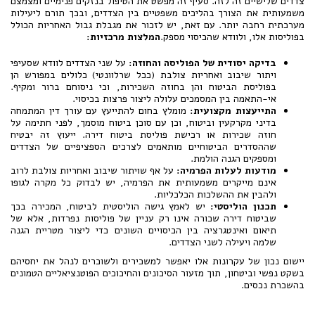
צדדים שלישיים זה לזה. סעיף זה מפשט את הטיפול בנזקים פנימיים ומצמצם
משמעותית את הצורך בהליכים משפטיים בין הצדדים, ובכך תורם ליעילות
מערכתית רחבה יותר. עם זאת, יש לזכור את מגבלת גבול האחריות הכולל
בפוליסות אלו, ולוודא שהכיסוי מספק.
המלצות מרכזיות:
בדיקה יסודית של הפוליסה והחוזה:
על שני הצדדים לוודא שסעיפי
ויתור שיבוב ואחריות צולבת (ככל שרלוונטי) כלולים במפורש הן
בפוליסת הביטוח והן בחוזה השכירות, וכי ניסוחם ברור ומקיף.
אי-התאמה בין המסמכים עלולה ליצור פרצות בכיסוי.
התייעצות מקצועית:
מומלץ בחום להתייעץ עם עורך דין המתמחה
בדיני מקרקעין וביטוח, וכן עם סוכן ביטוח מוסמך, לפני חתימה על
חוזה שכירות או רכישת פוליסת ביטוח דירה. ייעוץ זה יבטיח
שההסדרים הביטוחיים מותאמים לצרכים הספציפיים של הצדדים
ומספקים הגנה הולמת.
מודעות לעלות הפרמיה:
על אף שויתור שיבוב ואחריות צולבת לרוב
אינם מייקרים משמעותית את הפרמיה, יש לבדוק כל מקרה לגופו
ולהבין את ההשלכות הכלכליות.
תכנון הוליסטי:
יש לאמץ גישה הוליסטית לביטוח, המכירה בכך
שביטוח דירה שכורה אינו רק עניין של פוליסות נפרדות, אלא של
תיאום ואינטגרציה בין הכיסויים השונים כדי ליצור מטריית הגנה
שלמה ויעילה לשני הצדדים.
יישום נכון של עקרונות אלו יאפשר למשכירים ולשוכרים לנהל את יחסיהם
בשקט נפשי וביטחון, תוך מזעור הסיכונים והחיכוכים הפוטנציאליים הטמונים
בהשכרת נכסים.