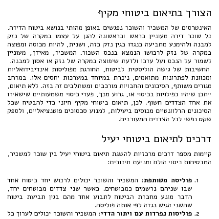
הצורך בתיאום ביטוחי מקיף
האינטרסים של המשכיר והשוכר נפגשים באופן מהותי בנושא ביטוח הדירה.
כל שוכר דירה מעוניין בראש ובראשונה להגן על עצמו במקרה של נזק
למבנה ולהימנע מתביעה כנגדו בגין נזק כזה, ושנית, להיות מכוסה ומפוצה
במקרה של נזק לרכושו הנמצא בנכס השכור. המשכיר, מאידך, מעוניין
לשמור על הנכס ועל ערכו ולדעת שיפוצה במקרה של נזק או אסון למבנה.
החשיבות של גישה הוליסטית לביטוח, החורגת מפוליסות אינדיבידואליות
ומכוונת לפתרונות מתואמים, ניכרת במיוחד במערכות יחסים אלו. במרחב
מגורים משותף, הסיכונים והחבויות מורכבים ומשתלבים זה בזה. ללא תיאום,
ייתכן שיהיו כפילויות בכיסוי או, גרוע מכך, פערי כיסוי משמעותיים שישאירו
את אחד הצדדים חשוף. לכן, תיאום ביטוחי מקיף חיוני כדי להבטיח שכל
הסיכונים הרלוונטיים מכוסים ביעילות, למנוע סכסוכים פוטנציאליים, ולספק
שקט נפשי לכל הצדדים המעורבים.
דרכים לתיאום ביטוחי יעיל
קיימות מספר דרכים מרכזיות להשגת תיאום ביטוחי יעיל בין שוכר למשכיר,
המבטיחות כיסוי הולם ומניעת חיכוכים:
פוליסה משותפת:
המשכיר והשוכר יכולים לרכוש יחד ביטוח אחד
שבו שניהם נרשמים כמבוטחים. כאשר שני צדדים מבוטחים יחד,
הדבר מונע מחברת הביטוח לתבוע אחד מהם בגין תביעת ביטוח
שהשני הגיש נגדה לפי אותה פוליסה.
פוליסות נפרדות עם ויתור הדדי:
המשכיר והשוכר יכולים לערוך כל