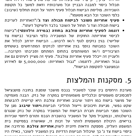
תכלול כיסוי למבנה הבניין וכל מערכותיו וזאת למשך כל תקופת
השכירות. פוליסת הביטוח תכלול סעיף ויתור על זכות תחלוף (שיבוב)
כלפי השוכר וכל הבא מטעמו".
סעיף אחריות השוכר לביטוח תכולה וצד ג':
"האחריות לעריכת
ביטוח תכולה וצד ג' תחול על השוכר בלבד ולשיקול דעתו".
דוגמה לסעיף אחריות צולבת בחוזה (במידה ורלוונטי):
"ביטוח
לכיסוי אחריותה החוקית של המשכירה כלפי הציבור (ביטוח צד
שלישי) בגין נזקים לגוף ו/או לרכוש... הביטוח יורחב לכלול את
השוכר כמבוטח נוסף בגין אחריותו לנזקים המתרחשים בשטחים
הציבוריים ו/או המשותפים בתחום המתחם וסביבתו הקרובה...
ולעניין זה ייכלל סעיף אחריות צולבת". סעיף זה מציין לעיתים גם את
גבול האחריות, לדוגמה: "גבול האחריות: 5,000,000 ₪ לאירוע
ובמצטבר לתקופת הביטוח".
5. מסקנות והמלצות
מערכת היחסים בין שוכר למשכיר בנכס מושכר טומנת בחובה פוטנציאל
לסכסוכים משפטיים וכלכליים משמעותיים במקרה של נזק. הבנה מעמיקה
של מושגי ביטוח כמו ויתור שיבוב ואחריות צולבת היא קריטית להבטחת
שקט נפשי, מניעת חיכוכים וייעול תהליכי תביעות.
ויתור שיבוב
מגן על
השוכר מפני תביעות חברת הביטוח של המשכיר במקרה של נזק שנגרם
ברשלנותו, ובמקביל מקל על המשכיר בהשכרת הנכס ותורם ליחסי שכירות
בריאים. היכולת המשפטית לוותר על זכות זו, שאושרה בפסיקות בית
המשפט העליון, מספקת וודאות חיונית לשוק.
אחריות צולבת
מרחיבה את
כיסוי ביטוח צד ג' כך שיכלול תביעות הדדיות בין המשכיר לשוכר, כאילו היו