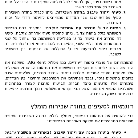
אחד ביטוח נפרד, אך להוסיף לכל פוליסה סעיף ויתור הדדי על זכות
השיבוב כל אחד כלפי השני.
סעיף ויתור שיבוב בחוזה השכירות:
ניתן לכלול בחוזה השכירות
סעיף מפורש שבו שני הצדדים מתחייבים לוויתור הדדי על זכות
השיבוב.
ביטוח צד ג' מורחב עם אחריות צולבת:
במקרים בהם הביטוח
המשותף כולל ביטוח צד ג', ניתן להוסיף סעיף אחריות צולבת. סעיף
זה מרחיב את ביטוח צד ג' בפוליסה המשותפת כך שיחול על שני
המבוטחים אחד כלפי השני, כאילו היו להם ביטוחי צד ג' נפרדים. זה
מבטיח כיסוי לתביעות צד ג' הכוללות גם תביעות בין המשכיר
לשוכר.
התפתחותם של מוצרי ביטוח ייעודיים, כמו מסלול AIG Rent, משקפת את
הדרישה בשוק לפתרונות מקיפים המפשטים את התיאום הביטוחי. מסלולים
אלו מציעים סעיפי אחריות צולבת וויתור שיבוב מובנים, שלעיתים אינם
כרוכים בתשלום נוסף, ובכך מפחיתים את המורכבות והחיכוך בין הצדדים.
פיתוחים אלו מדגימים כיצד חברות הביטוח מגיבות לצורך בפתרונות
משולבים המפחיתים את הנטל הבירוקרטי והמשפטי, ובכך תורמים ליעילות
רבה יותר בשוק השכירות.
דוגמאות לסעיפים בחוזה שכירות מומלץ
כדי להבטיח את התיאום הביטוחי, מומלץ לכלול בחוזה השכירות סעיפים
מפורטים המבהירים את חלוקת האחריות הביטוחית:
סעיף ביטוח מבנה עם ויתור שיבוב (באחריות המשכיר):
"בעל
הדירה יערוך, יקיים ויישא בעלויות של פוליסת ביטוח לדירה אשר