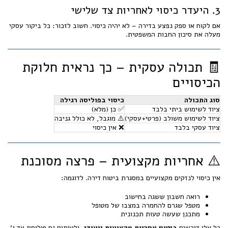
3. היעדר כיסוי לאחריות צד שלישי
אם לקוח או ספק נפצע בדירה – לא יהיה כיסוי. חשוב לזכור: כל ביקור עסקי
מעלה את סיכון החבות המשפטית.
🧾 תכולה עסקית – כך נראית חלוקת
הכיסויים
סוג התכולה
כיסוי בפוליסה רגילה
ציוד לשימוש ביתי בלבד
✅ כן (מלא)
ציוד לשימוש משולב (פרטי+עסקי)
⚠️ מוגבל, לא כולל גניבה
ציוד עסקי בלבד
❌ אין כיסוי
⚠️ אחריות מקצועית – פרצה מסוכנת
אין כיסוי לנזקים מקצועיים במסגרת ביטוח דירה. לדוגמה:
רואה חשבון ששגה בחישוב
מטפל שגרם להחמרה במצבו של מטופל
מתכנן שעשה טעות תכנונית
כל אלו דורשים
ביטוח אחריות מקצועית ייעודי
, ולעיתים גם פוליסת צד ג'