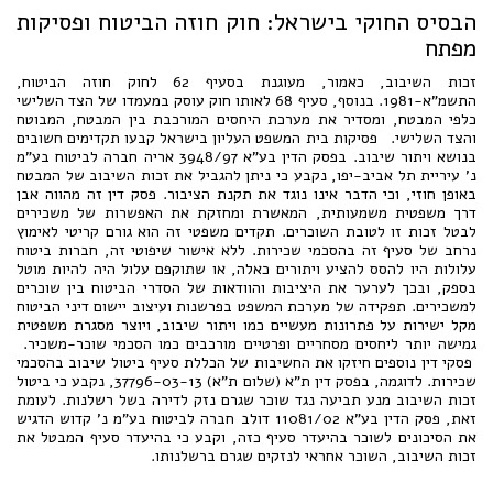
הבסיס החוקי בישראל: חוק חוזה הביטוח ופסיקות
מפתח
זכות השיבוב, כאמור, מעוגנת בסעיף 62 לחוק חוזה הביטוח,
התשמ"א-1981. בנוסף, סעיף 68 לאותו חוק עוסק במעמדו של הצד השלישי
כלפי המבטח, ומסדיר את מערכת היחסים המורכבת בין המבטח, המבוטח
והצד השלישי. פסיקות בית המשפט העליון בישראל קבעו תקדימים חשובים
בנושא ויתור שיבוב. בפסק הדין בע"א 3948/97 אריה חברה לביטוח בע"מ
נ' עיריית תל אביב-יפו, נקבע כי ניתן להגביל את זכות השיבוב של המבטח
באופן חוזי, וכי הדבר אינו נוגד את תקנת הציבור. פסק דין זה מהווה אבן
דרך משפטית משמעותית, המאשרת ומחזקת את האפשרות של משכירים
לבטל זכות זו לטובת השוכרים. תקדים משפטי זה הוא גורם קריטי לאימוץ
נרחב של סעיף זה בהסכמי שכירות. ללא אישור שיפוטי זה, חברות ביטוח
עלולות היו להסס להציע ויתורים כאלה, או שתוקפם עלול היה להיות מוטל
בספק, ובכך לערער את היציבות והוודאות של הסדרי הביטוח בין שוכרים
למשכירים. תפקידה של מערכת המשפט בפרשנות ועיצוב יישום דיני הביטוח
מקל ישירות על פתרונות מעשיים כמו ויתור שיבוב, ויוצר מסגרת משפטית
גמישה יותר ליחסים מסחריים ופרטיים מורכבים כמו הסכמי שוכר-משכיר.
פסקי דין נוספים חיזקו את החשיבות של הכללת סעיף ביטול שיבוב בהסכמי
שכירות. לדוגמה, בפסק דין ת"א (שלום ת"א) 37796-03-13, נקבע כי ביטול
זכות השיבוב מנע תביעה נגד שוכר שגרם נזק לדירה בשל רשלנות. לעומת
זאת, פסק הדין בע"א 11081/02 דולב חברה לביטוח בע"מ נ' קדוש הדגיש
את הסיכונים לשוכר בהיעדר סעיף כזה, וקבע כי בהיעדר סעיף המבטל את
זכות השיבוב, השוכר אחראי לנזקים שגרם ברשלנותו.