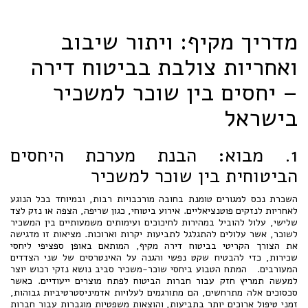
מדריך מקיף: ויתור שיבוב
ואחריות צולבת בביטוח דירה
– יחסים בין שוכר למשכיר
בישראל
1. מבוא: הבנת מערכת היחסים
הביטוחית בין שוכר למשכיר
השכרת נכס למגורים טומנת בחובה מורכבויות רבות, ובמיוחד בכל הנוגע
לאחריות לנזקים פוטנציאליים. אירוע ביטוחי, כגון שריפה, הצפה או נזק לצד
שלישי, עלול להוביל במהירות לחיכוכים ועימותים משמעותיים בין המשכיר
לשוכר, אשר עלולים להתגלגל לתביעות יקרות וארוכות. מציאות זו מדגישה
את הצורך הקריטי בביטוח דירה מקיף, המותאם באופן ספציפי ליחסי
שכירות, כדי להבטיח שקט נפשי והגנה על האינטרסים של שני הצדדים
המעורבים. המתח הטבוע ביחסי שוכר-משכיר סביב נושא נזקי רכוש יוצר
למעשה תמריץ חזק עבור חברות הביטוח לפתח מוצרים ייעודיים. כאשר
סכסוכים אלה מתרחשים, הם מתורגמים לעלויות אדמיניסטרטיביות גבוהות,
זמני טיפול ארוכים יותר בתביעות, והוצאות משפטיות מוגברות עבור חברות