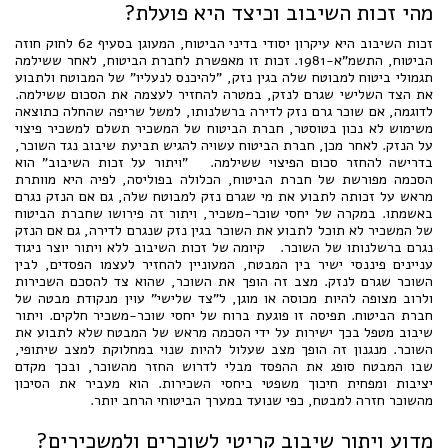
מהי זכות השיבוב וכיצד היא פועלת?
זכות השיבוב היא עיקרון יסודי בדיני הביטוח, המעוגן בסעיף 62 לחוק חוזה
הביטוח, התשמ"א-1981. זכות זו מאפשרת לחברת הביטוח, לאחר ששילמה
תגמולי ביטוח למבוטח שלה בגין נזק, "להיכנס לנעליו" של המבוטח ולתבוע
את הצד השלישי שגרם לנזק, במטרה להחזיר לעצמה את הסכום ששילמה.
לדוגמה, אם שוכר גרם נזק לדירה ברשלנותו, למשל שריפה שהחלה כתוצאה
משימוש לא נכון בטוסטר, חברת הביטוח של המשכיר תשלם למשכיר פיצוי
על הנזק. לאחר מכן, חברת הביטוח עשויה להגיש תביעת שיבוב נגד השוכר,
בדרישה להחזר סכום הפיצוי ששילמה. "ויתור על זכות השיבוב" הוא
הסכמה מפורשת של חברת הביטוח, הכלולה בפוליסה, לפיה היא מוותרת
מראש על זכותה לתבוע את מי שגרם נזק למבוטח שלה, גם אם הנזק נגרם
באשמתו. במקרה של יחסי שוכר-משכיר, ויתור זה פירושו שחברת הביטוח
של המשכיר לא תוכל לתבוע את השוכר בגין נזק שנגרם לדירה, גם אם הנזק
נגרם ברשלנותו של השוכר. קיומה של זכות השיבוב ללא ויתור יוצר ניגוד
עניינים פיננסי ישיר בין המבטח, המעוניין להחזיר לעצמו הפסדים, לבין
השוכר שגרם לנזק. מצב זה הופך את השוכר, שהוא צד להסכם השכירות
ולרוב מצופה להיות מכוסה או מוגן, ל"צד שלישי" עוין מנקודת מבטה של
חברת הביטוח. תפיסה זו פוגעת ברוח של יחסי שוכר-משכיר חלקים. ויתור
שיבוב מטפל בכך ישירות על ידי הסכמה מראש של המבטח שלא לתבוע את
השוכר. מנגנון זה הופך מצב שעלול להיות שנוי במחלוקת למצב שיתופי,
שבו המבטח סופג את ההפסד מבלי לדרוש החזר מהשוכר, ובכך מקדם
יציבות ומפחית חיכוך משפטי ביחסי השכירות. הוא מעביר את הסיכון
מהשוכר חזרה למבטח, כפי שנועד במערך הביטוחי הרחב יותר.
מדוע ויתור שיבוב קריטי לשוכרים ולמשכירים?