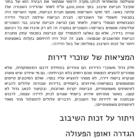
ששילמה מהאחראי לנזק
1
.מקרה דרמטי שמתאר את הבעיה הוא של בחור
שקיבל תביעת שיבוב בסך 400,000 ש"ח לאחר שהדירה השכורה שלו
עלתה באש
1
. לפי חוקר השריפות מטעם חברת הביטוח, מקור השריפה היה
במכשיר חשמלי של השוכרים
1
. חברת הביטוח שילמה לבעלי הדירה
המבוטחים תגמולי ביטוח, ולאחר מכן הגישה תביעת שיבוב נגד השוכרים
שלדעתה אשמים בשריפה
1
.השוכרים במקרה זה לא רק איבדו את כל רכושם
שהיה בדירה, אלא גם נאלצו להתמודד עם תביעות בסכומי עתק מחברת
הביטוח ומהשכנים שנפגעו
1
. מצב זה יכול היה להיחסם בקלות באמצעות
ויתור על זכות השיבוב בפוליסה של בעל הדירה
1
.
המציאות של שוכרי דירות
חלק גדול משוכרי הדירות הם צעירים בתחילת דרכם התעסוקתית, שלא
ממהרים להוציא הוצאות שהם רואים כלא הכרחיות
1
. גם מי שיודע שיש משהו
שנקרא ביטוח דירה, לא ממהר להוציא עליו כסף
1
. אולם הסיכונים קיימים
ומתממשים במציאות
1
.אירועים ביטוחיים בדירות שכורות עלולים להביא
לעימותים משמעותיים, תביעות יקרות וארוכות, ובקיצור לכאב גדול לא
קטן
2
. כאשר מתרחש אירוע ביטוחי שגורם לנזק לדירה עצמה, לרכוש
שבתוכה או לדירות של השכנים, הדברים עלולים להתגלגל מהר מאוד
לעימותים משמעותיים
2
.
ויתור על זכות השיבוב
הגדרה ואופן הפעולה