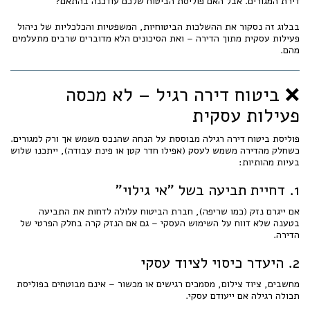
דירת המגורים. אבל האם פוליסת הביטוח שלכם עודכנה בהתאם?
בבלוג זה נסקור את ההשלכות הביטוחיות, המשפטיות והכלכליות של ניהול
פעילות עסקית מתוך הדירה – ואת הסיכונים הלא מדוברים שרבים מתעלמים
מהם.
❌ ביטוח דירה רגיל – לא מכסה
פעילות עסקית
פוליסת ביטוח דירה רגילה מבוססת על הנחה שהנכס משמש אך ורק למגורים.
כשחלק מהדירה משמש לעסק (אפילו חדר קטן או פינת עבודה), ייתכנו שלוש
בעיות מהותיות:
1. דחיית תביעה בשל "אי גילוי"
אם ייגרם נזק (כמו שריפה), חברת הביטוח עלולה לדחות את התביעה
בטענה שלא דווח על השימוש העסקי – גם אם הנזק קרה בחלק הפרטי של
הדירה.
2. היעדר כיסוי לציוד עסקי
מחשבים, ציוד צילום, מסמכים רגישים או מכשור – אינם מבוטחים בפוליסת
תכולה רגילה אם ייעודם עסקי.