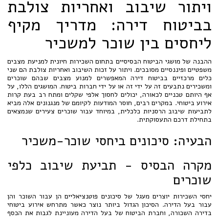
ויתור שיבוב ואחריות צולבת
בביטוח דירה: מדריך מקיף
ליחסים בין שוכר למשכיר
ההבנה של מושגי הביטוח הבסיסיים בתחום השכירות חיונית למניעת מצבים
משפטיים ופיננסיים מסובכים. ויתור על זכות השיבוב ואחריות צולבת הם שני
כלים מרכזיים בביטוח דירה המאפשרים למנוע מצבים שבהם שוכרים
ומשכירים נתבעים זה על ידי זה או על ידי חברות ביטוח. המושגים הללו, על
אף היותם טכניים לכאורה, יכולים לחסוך אלפי שקלים ומתח רב בעת קרות
אירוע ביטוחי. במקרים רבים, חוסר המודעות לקיומם של מנגנונים אלה מביא
לתביעות שיבוב הרסניות כלכלית, במיוחד עבור שוכרים צעירים שנמצאים
בתחילת דרכם התעסוקתית.
הבעיה: סיכונים ביחסי שוכר-משכיר
מקרה הבסיס - תביעת שיבוב כלפי
שוכרים
יחסי השכירות יוצרים מעגל של סיכונים פוטנציאליים הן עבור השוכר והן
עבור בעל הדירה. הסיכון הגדול ביותר נוצר כאשר מתרחש אירוע ביטוחי
בדירה השכורה, וחברת הביטוח של בעל הדירה מעוניינת לגבות את הכסף