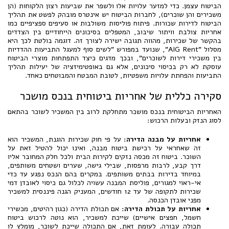
הביטוח עצמן. כדי למזער עלויות אלו ולשפר את שביעות רצון הלקוחות (הן
משכירים והן שוכרים), לחברות הביטוח יש אינטרס מובהק לפשט את תהליך
הביטוח לדירות שכורות. פיתוח פוליסות משולבות או סעיפים ספציפיים כמו
אחריות צולבת וויתור שיבוב, המטפלים בסיכונים הייחודיים בין הצדדים
בהקשר של שכירות, מהווה תגובה ישירה לצורך זה. דוגמה בולטת לכך היא
מסלול "AIG Rent", שנועד במפורש "לשים סוף למעגל התביעות ההדדיות
בין משכירי דירות לשוכרים", ובכך מדגים כיצד התפתחות מוצרי הביטוח
עוסקת לא רק בכיסוי סיכונים, אלא גם באופטימיזציה של יעילות תהליך
התביעות והפחתת עלויות משפטיות, לטובת המבטח והמבוטחים כאחד.
סקירה כללית של אחריות ביטוחית בנכס מושכר
האחריות הביטוחית בנכס מושכר מתחלקת לרוב בין המשכיר לשוכר בהתאם
לסוג הנזק ובעלות הרכוש:
אחריות על מבנה הדירה:
על פי חוק שכירות הוגנת, המשכיר הוא
זה שאחראי על רכישת ביטוח מבנה, ואינו יכול להטיל זאת על
השוכר. ביטוח זה מכסה נזקים לקירות הבית ולכל חלק המחובר אליו
דרך קבע, לרבות מרפסות, שבילי גישה, שערים ושטחים משותפים,
במיוחד בדירות בבתים משותפים. במקרים בהם הנכס נפגע עד כדי
אי-ראוי למגורים, פוליסת המבנה עשויה לכלול גם כיסוי לאובדן דמי
שכירות לתקופה של עד 12 חודשים, המעניק הגנה פיננסית למשכיר
מפני אובדן הכנסה.
אחריות על תכולת הדירה:
אם תכולת הדירה (כגון רהיטים, מכשירי
חשמל, חפצים אישיים) שייכת למשכיר, הוא נוטה לרכוש ביטוח
תכולה עבורה. לעומת זאת, אם התכולה שייכת לשוכר, מומלץ לו