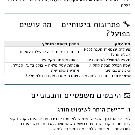
לעסק.
🔧 פתרונות ביטוחיים – מה עושים
בפועל?
סוג עסק
פתרון ביטוחי מומלץ
פעילות עצמאית קטנה (ללא
הרחבת ביטוח דירה לפעילות עסקית
קבלת קהל)
יועצים/מטפלים/מתכננים
ביטוח אחריות מקצועית
עסק הכולל קבלת קהל /
פוליסת עסק מלאה – כולל צד ג', תכולה,
סיכונים גבוהים
אחריות מקצועית
שימו לב
: הרחבת פוליסה אינה פותרת אתכם מחובת גילוי מלא!
⚖️ היבטים משפטיים ותכנוניים
1. דרישת היתר לשימוש חורג
לפי דיני התכנון והבנייה, שימוש לא-מגורי בדירה מחייב היתר. קבלת קהל –
לרוב מהווה קו פרשת מים בנושא זה. שימוש ללא היתר חושף אתכם
לסנקציות – ואף עלול לסכן את תוקף הפוליסה.