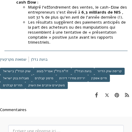
cash flow
:
Malgré l'effondrement des ventes, le cash-flow des
entrepreneurs s'est élevé à
6,3 milliards de NIS
,
soit 37 % de plus qu'en avril de l'année dernière (!).
Les résultats suggèrent des paiements anticipés de
la part des acheteurs ou des manipulations qui
ressemblent à une tentative de « présentation
comptable » positive juste avant les rapports
trimestriels.
בועת נדלן
שמאות מקרקעין
קריסת שוק הדיור
בועת הנדל"ן
דו"ח נדל"ן אפריל 2025
שוק הנדל"ן בישראל
חיים אטקין
ירידת מחירי דירות
מימון קבלנים
מגבלות בנק ישראל
משקיעים עוזבים את השוק
תזרים קבלנים
Commentaires