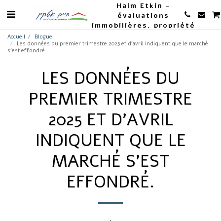
Haim Etkin -
évaluations
immobilières, propriété
et agriculture
Accueil
Blogue
Les données du premier trimestre 2025 et d’avril indiquent que le marché
s’est effondré.
LES DONNÉES DU
PREMIER TRIMESTRE
2025 ET D’AVRIL
INDIQUENT QUE LE
MARCHÉ S’EST
EFFONDRÉ.