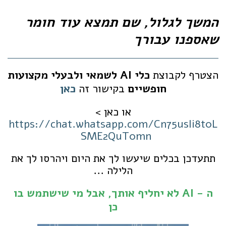
המשך לגלול, שם תמצא עוד חומר
שאספנו עבורך
הצטרף לקבוצת
כלי AI לשמא
י
ולבעלי מקצועות
חופשיים
בקישור זה
כאן
או כאן >
https://chat.whatsapp.com/Cn75usIi8t0L
SME2QuT0mn
תתעדכן בכלים שיעשו לך את היום ויהרסו לך את
הלילה ...
ה - AI לא יחליף אותך, אבל מי שישתמש בו
כן