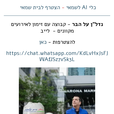
כלי AI לשמאי
-
הצטרף לבית שמאי
נדל"ן על הבר
- קבוצה עם זימון לאירועים
מקוונים - לייב
להצטרפות -
כאן
https://chat.whatsapp.com/KdLvHxJsFJ
WAflSz7vSk3L