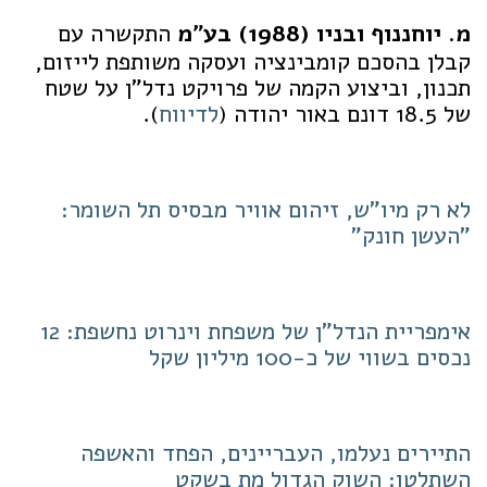
מ. יוחננוף ובניו (1988) בע"מ
התקשרה עם
קבלן בהסכם קומבינציה ועסקה משותפת לייזום,
תכנון, וביצוע הקמה של פרויקט נדל"ן על שטח
של 18.5 דונם באור יהודה (
לדיווח
).
לא רק מיו"ש, זיהום אוויר מבסיס תל השומר:
"העשן חונק"
אימפריית הנדל"ן של משפחת וינרוט נחשפת: 12
נכסים בשווי של כ-100 מיליון שקל
התיירים נעלמו, העבריינים, הפחד והאשפה
השתלטו: השוק הגדול מת בשקט