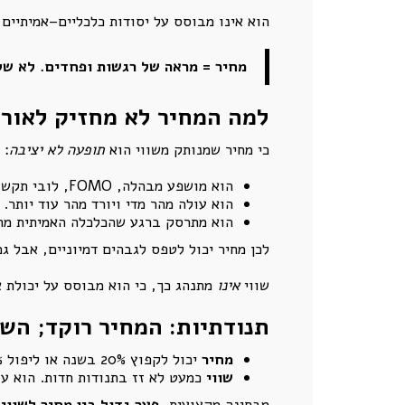
הוא אינו מבוסס על יסודות כלכליים–אמיתיים 
מחיר = מראה של רגשות ופחדים. לא של
למה המחיר לא מחזיק לאורך
כי מחיר שמנותק משווי הוא
תופעה לא יציבה
:
הוא מושפע מבהלה, FOMO, לובי תקשורתי, "תפסו מהר".
הוא עולה מהר מדי ויורד מהר עוד יותר.
הוא מתרסק ברגע שהכלכלה האמיתית מתער
לכן מחיר יכול לטפס לגבהים דמיוניים, אבל ג
שווי
אינו
מתנהג כך, כי הוא מבוסס על יכולת א
תנודתיות: המחיר רוקד; השו
מחיר
יכול לקפוץ 20% בשנה או ליפול 15% בחצי שנה.
שווי
כמעט לא זז בתנודות חדות. הוא עו
מבחינה מקצועית,
פער גדול בין מחיר לשווי 