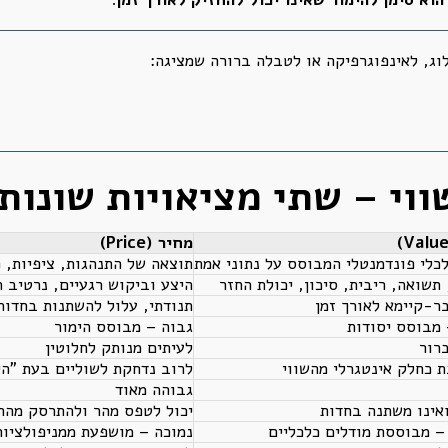
וג, לאינפוגרפיקה או לטבלה ברורה שמציגה:
ווי – שתי מציאויות שונות
מחיר (Price)
לכלי פונדמנטלי המבוסס על נתוני אמת
תוצאה של התנהגות, ציפיות, פ
תשואה, ריבית, סיכון, יכולת החזר
היצע וביקוש רגעיים, נרטיב 
בר-קיימא לאורך זמן
תנודתי, עלול להשתנות בחדות
 מבוסס יסודות
גבוה – מבוסס הימור
ברור
לעיתים מנותק לחלוטין
 כחלק אינטגרלי מהשווי
לרוב נדחקת לשוליים בעת "הי
גבוהה מאוד
אינו משתנה בחדות
יכול לטפס מהר ולהתרסק מהר
– מבוססת מודלים כלכליים
נמוכה – מושפעת ממניפולציות