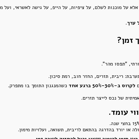
אלא על מוכנות לשלם, על ציפיות, על הייפ, על גישה לאשראי, ועל מנ
 ערך.
 זמן?
בת: ריבית, תזרים, החזר חוב, רמת סיכון.
ם
לקרוס ב-30%–50% ברגע אחד
כשהמנגנון התומך בו מתפרק.
מיתית של נכס לייצר תזרים.
וי עומד.
לה או יורד בהדרגה בהתאם לריבית, תשואה, ועלויות מימון.
הוא סימן להימור שאינו יכול להחזיק לאורך זמן
.