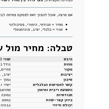
אם תרצה, אוכל להפוך זאת לפסקת פתיחה לבל
מחיר = תנודתי, הימורי, פסיכולוגי
שווי = כלכלי, יציב, פונדמנטלי
טבלה: מחיר מול ש
היבט
שווי (Value)
מהות
גודל כ
מקור
תזרים, 
יציבות
יציב, 
סיכון
נמוך –
קשר למציאות הכלכלית
ישיר ו
השפעת ריבית ומימון
מחושבת
תנודתיות
נמוכה
כיוון קצר-טווח
כמעט ו
יכולת חיזוי
גבוהה 