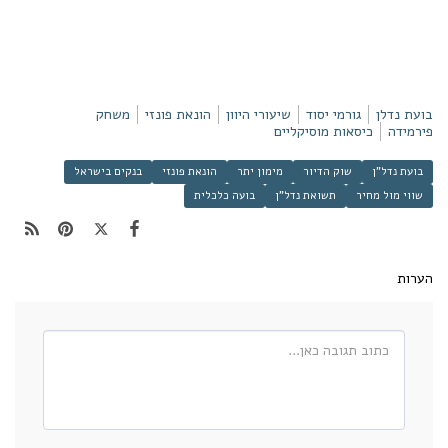
בועת נדלן
גורמי יסוד
שיעורי היוון
הונאת פונזי
משחק
פירמידה
כיסאות מוסיקליים
בועת נדל"ן
שוק הדיור
מימון יתר
הונאת פונזי
בנקים בישראל
שווי מול מחיר
תשואת נדל"ן
בועה כלכלית
הערות