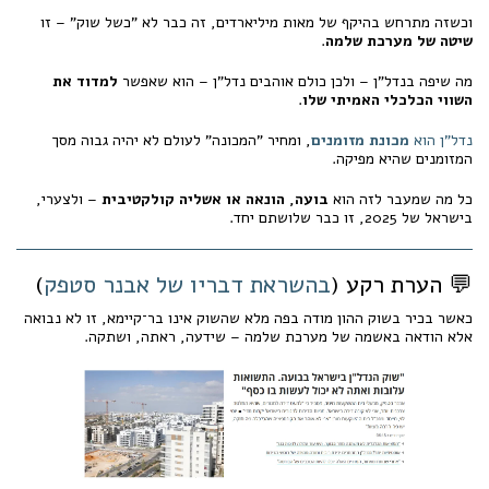
וכשזה מתרחש בהיקף של מאות מיליארדים, זה כבר לא "כשל שוק" – זו
שיטה של מערכת שלמה
.
מה שיפה בנדל"ן – ולכן כולם אוהבים נדל"ן – הוא שאפשר
למדוד את
השווי הכלכלי האמיתי שלו
.
נדל"ן הוא
מכונת מזומנים
, ומחיר "המכונה" לעולם לא יהיה גבוה מסך
המזומנים שהיא מפיקה.
כל מה שמעבר לזה הוא
בועה, הונאה או אשליה קולקטיבית
– ולצערי,
בישראל של 2025, זו כבר שלושתם יחד.
💬 הערת רקע (
בהשראת דבריו של אבנר סטפק
)
כאשר בכיר בשוק ההון מודה בפה מלא שהשוק אינו בר־קיימא, זו לא נבואה
אלא הודאה באשמה של מערכת שלמה – שידעה, ראתה, ושתקה.