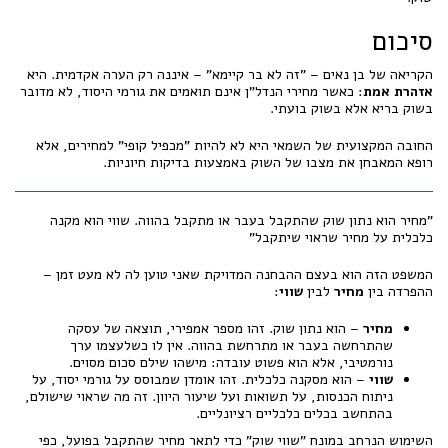
סיכום
הקריאה של בן נאים – "זה לא בר קיימא" – איננה רק הערה אקדמית. היא
אזהרת אמת
: כאשר מחירי הנדל"ן אינם תואמים את גורמי היסוד, לא מדובר
בשוק בריא אלא בשוק בועתי.
החובה המקצועית של השמאי היא לא להיות "מכפיל קופי" למחירים, אלא
רופא המאבחן את מצבו של השוק באמצעות בדיקות חיוניות.
"מחיר הוא נתון שוק שהתקבל בעבר או מתקבל בהווה. שווי הוא מקנה
כלכלית על מחיר שראוי שיתקבל"
המשפט הזה הוא בעצם ההבחנה המדויקת שאני טוען לה לא מעט זמן –
ההפרדה בין
מחיר
לבין
שווי
:
מחיר
– הוא נתון שוק. זהו מספר אמפירי, תוצאה של עסקה
שהתרחשה בעבר או מתרחשת בהווה. אין לו כשלעצמו ערך
נורמטיבי, אלא הוא פשוט עובדה: מישהו שילם סכום מסוים.
שווי
– הוא מסקנה כלכלית. זהו אומדן שמבוסס על גורמי יסוד, על
ניתוח הכנסות, על תשואות ועל שיעור היוון. זה מה שראוי שישולם,
בהתחשב בכלים כלכליים רציונליים.
השימוש הנרחב במונח "שווי שוק" כדי לתאר מחיר שהתקבל בפועל, כפי