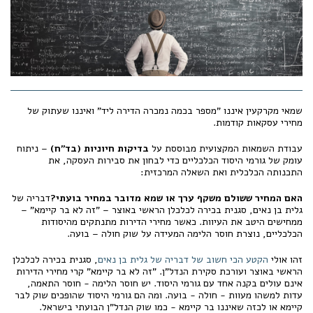
שמאי מקרקעין איננו "מספר בכמה נמכרה הדירה ליד" ואיננו שעתוק של
מחירי עסקאות קודמות.
עבודת השמאות המקצועית מבוססת על
בדיקות חיוניות (בד"ח)
– ניתוח
עומק של גורמי היסוד הכלכליים כדי לבחון את סבירות העסקה, את
התכנותה הכלכלית ואת השאלה המרכזית:
האם המחיר ששולם משקף ערך או שמא מדובר במחיר בועתי?
דבריה של
גלית בן נאים, סגנית בכירה לכלכלן הראשי באוצר – "זה לא בר קיימא" –
ממחישים היטב את העיוות. כאשר מחירי הדירות מתנתקים מהיסודות
הכלכליים, נוצרת חוסר הלימה המעידה על שוק חולה – בועה.
זהו אולי
הקטע הכי חשוב של דבריה של גלית בן נאים
, סגנית בכירה לכלכלן
הראשי באוצר ועורכת סקירת הנדל"ן. "זה לא בר קיימא" קרי מחירי הדירות
אינם עולים בקנה אחד עם גורמי היסוד. יש חוסר הלימה - חוסר התאמה,
עדות למשהו מעוות - חולה - בועה. ומה הם גורמי היסוד שהופכים שוק לבר
קיימא או לכזה שאיננו בר קיימא - כמו שוק הנדל"ן הבועתי בישראל.