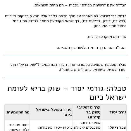
הבד"ח אינם "רשימת מכולת" טכנית – הם מהות השמאות.
בדיוק כפי שרופא לא מאבחן על סמך מראה בלבד אלא מבצע בדיקות חיוניות
(לחץ דם, דופק, בדיקות דם), כך שמאי מקרקעין מחויב לבדוק את גורמי
היסוד.מחיר הוא נתון.
שווי הוא מסקנה כלכלית.
והבד"ח הם הדרך היחידה לגשר בין השניים.
טבלה מסכמת שמציגה כל גורם יסוד, הערך הנורמטיבי ("שוק בריא") מול
הערך בפועל בישראל כיום ("שוק בועתי").
טבלה: גורמי יסוד – שוק בריא לעומת
ישראל כיום
ערך נורמטיבי
הערך בפועל בישראל
גורם יסוד
(שוק בר
מה המשמעות
כיום
קיימא)
מחירי דירות
רמות מחירים
שכר ריאלי
מתכנסים ליכולת
כ־150–170 משכורות
בלתי נגישות