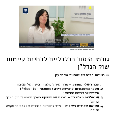
גורמי היסוד הכלכליים לבחינת קיימות
שוק הנדל"ן
🧱
רשימת בד"ח של שמאות מקרקעין:
שכר ריאלי ממוצע
– מדד ישיר ליכולת הרכישה של הציבור.
מספר המשכורות לרכישת דירה (Price-to-Income)
–
אינדיקטור לעומס המימוני.
אינפלציה מצטברת
– בוחנת את שחיקת הערך הנומינלי מול הערך
הריאלי.
תשואת שכירות ריאלית
– מדד לרווחיות כלכלית של נכס כהשקעה
מניבה.