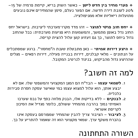
🔹
פערי מחיר בין חדש לישן
– כאשר השוק בריא, קיימת פרמיה של 15–
20% לטובת דירה חדשה. אם הפער נעלם, סימן שהמחירים אינם נובעים
מתועלות ריאליות אלא ממניפולציה.
🔹
יחס חוב פרטי לתוצר
– זהו מדד מקרו־מערכתי ליציבות. בישראל יחס
החוב גדל באופן מתמשך, והמשמעות היא פגיעות מערכתית: ככל שהחוב
גדול ביחס לתוצר, כך גם זעזוע קטן עלול להצית קריסה.
🔹
היצע דירות אמיתי
– כאן מתבטלת טענת ה"מחסור". ברגע שמסתכלים
על הנתונים – מלאי קבלנים, דירות בבנייה פעילה, דירות רפאים – מגלים
שההיצע גדול מהביקוש, בניגוד לנרטיב המקובל.
למה זה חשוב?
לשמאי עצמו
– הבד"ח הם המגן המקצועי והמשפטי שלו. אם לא
יבצע אותן, הוא עלול למצוא עצמו כמי שאישר עסקה חסרת סבירות
כלכלית.
לבנקים
– ללא בדיקות אלו, הבנק מלווה כסף על נכס שערכו
האמיתי נמוך בהרבה מהמחיר ששולם, כלומר מגדיל את הסיכון
לקריסת אשראי.
לציבור
– הציבור צריך להבין שהמחיר שמפורסם בעסקה אינו
בהכרח משקף ערך. שמאי מקצועי הוא זה שאמור להתריע על כך.
השורה התחתונה