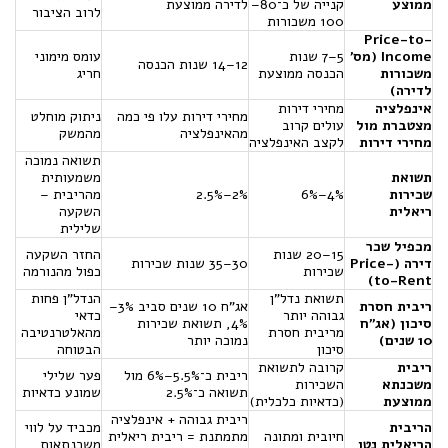
ממוצע
קנייה של כ־80–
לדירה ממוצעת
לרוב הציבור
100 משכורות
Price-to-
Income (מס’
5–7 שנות
עומס מימוני
12–14 שנות הכנסה
משכורות
הכנסה ממוצעת
חריג
לדירה)
אינפלציה
מחירי דירות
מחירי דירות עלו פי כמה
ניתוק מוחלט
מצטברת מול
עולים קרוב
מהאינפלציה
מהמשק
מחירי דירות
לקצב האינפלציה
תשואה נמוכה
תשואת
משמעותית
שכירות
4%–6%
2%–2.5%
מהריבית –
ריאלית
השקעה
שלילית
מכפיל שכר
15–20 שנות
החזר השקעה
דירה (Price-
30–35 שנות שכירות
שכירות
כפול מהנורמה
to-Rent)
תשואת נדל"ן
הנדל"ן פחות
ריבית חסרת
אג"ח 10 שנים סביב 3%–
גבוהה יותר
כדאי
סיכון (אג"ח
4%, תשואת שכירות
מריבית חסרת
מהאלטרנטיבה
10 שנים)
נמוכה יותר
סיכון
הבטוחה
ריבית
קרובה לתשואת
ריבית כ־5.5%–6% מול
פער שלילי
משכנתא
השכירות
תשואה כ־2.5%
שמונע כדאיות
ממוצעת
(כדאיות כלכלית)
ריבית גבוהה + אינפלציה
הריבית
מכביד על לווי
חיובית ומתונה
מתמתנת = ריבית ריאלית
הריאלית נטו
משכנתאות