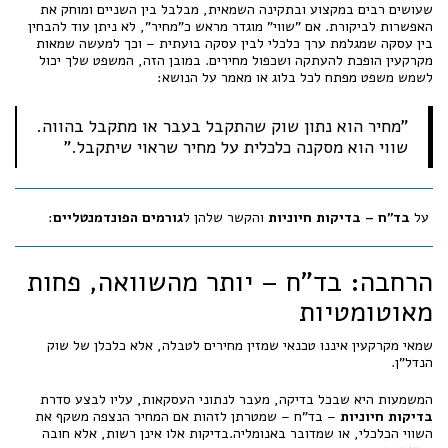
שעושים רבים במקצוע ובתקינה השמאית, מבלבל בין השניים ומוחק את
האפשרות לביקורת. אם "שווי" מוגדר מראש כ"מחיר", לא ניתן עוד להבחין
בין עסקה שמגלמת ערך כלכלי לבין עסקה בועתית – וכך למעשה שמאות
מקרקעין הופכת להעתקה ושכפול מחירים. במובן הזה, המשפט שלך יכול
לשמש משפט מפתח לכל בלוג או מאמר על הנושא:
"מחיר הוא נתון שוק שהתקבל בעבר או מתקבל בהווה.
שווי הוא מסקנה כלכלית על מחיר שראוי שיתקבל."
על
בד"ח – בדיקות חיוניות
והקשר שלהן ל
גורמים הפונדמנטליים
:
הרחבה: בד"ח – יותר מהשוואה, פחות
מאוטומטיות
שמאי מקרקעין איננו טכנאי שמזין מחירים לטבלה, אלא כלכלן של שוק
הנדל"ן.
המשמעות היא שבכל בדיקה, מעבר לנתוני העסקאות, עליו לבצע סדרת
בדיקות חיוניות
– בד"ח – שמטרתן לזהות אם המחיר הנצפה משקף את
השווי הכלכלי, או שמדובר באנומליה.בדיקות אלו אינן רשות, אלא חובה