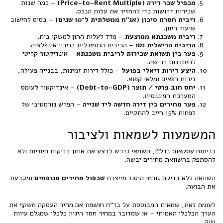
מכפיל שכר דירה (Price-to-Rent Multiple)
– כמה שנות
שכירות דרושות כדי להחזיר את עלות הנכס.
ריבית חסרת סיכון (אג"ח ממשלתית ל־10 שנים)
– בסיס לחישוב
שיעור היוון.
ריבית משכנתא ממוצעת
– מדד לעלות ההון למשקי בית.
הריבית הריאלית נטו
– הריבית הנומינלית בניכוי אינפלציה.
פער בין תשואת שכירות לריבית משכנתא
– אינדיקטור קריטי
להיתכנות רכישה.
היצע דירות ריאלי בפועל
– כולל דירות זמינות, בבנייה פעילה,
דירות רפאים ומלאי קפוא.
יחס חוב פרטי / תוצר (Debt-to-GDP)
– אינדיקטור לעומס
המערכת הפיננסית.
פער מחירים בין דירה חדשה ליד שנייה
– הפרש נורמטיבי של
לפחות 15% חייב להתקיים.
המשמעות לשמאות ולציבור
בניתוח עסקאות נדל"ן, השמאי נדרש לבצע את אותן בדיקות חיוניות ולא
להסתפק בהשוואת מחירים יבשה.
השוואה ללא בדיקת גורמי היסוד מייצרת
שכפול מחירים מנופחים
ומקבעת
את הבועה.
לעומת זאת, שמאות המבוססת על בד"ח חושפת אם מחיר העסקה משקף את
הערך הכלכלי האמיתי – או שמדובר במחיר חסר היגיון כלכלי שמגלם עיוות
שוק.