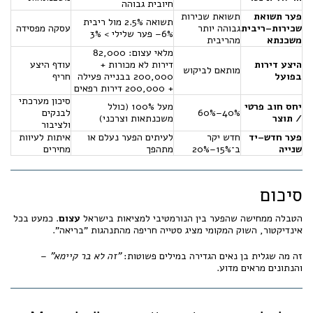
חיובית גבוהה
פער תשואת
תשואת שכירות
תשואה 2.5% מול ריבית
שכירות–ריבית
גבוהה יותר
עסקה מפסידה
6%– פער שלילי > 3%
משכנתא
מהריבית
מלאי עצום: 82,000
היצע דירות
דירות לא מכורות +
עודף היצע
מותאם לביקוש
בפועל
200,000 בבנייה פעילה
חריף
+ 200,000 דירות רפאים
סיכון מערכתי
יחס חוב פרטי
מעל 100% (כולל
40%–60%
לבנקים
/ תוצר
משכנתאות וצרכני)
ולציבור
פער חדש–יד
חדש יקר
לעיתים הפער נעלם או
איתות לעיוות
שנייה
ב־15%–20%
מתהפך
מחירים
סיכום
הטבלה ממחישה שהפער בין הנורמטיבי למציאות בישראל
עצום
. כמעט בכל
אינדיקטור, השוק המקומי מציג סטייה חריפה מהתנהגות "בריאה".
זה מה שגלית בן נאים הגדירה במילים פשוטות:
"זה לא בר קיימא"
–
והנתונים מראים מדוע.