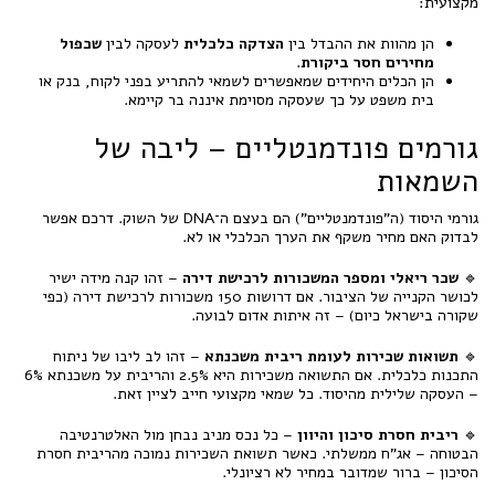
מקצועית:
הן מהוות את ההבדל בין
הצדקה כלכלית
לעסקה לבין
שכפול
מחירים חסר ביקורת
.
הן הכלים היחידים שמאפשרים לשמאי להתריע בפני לקוח, בנק או
בית משפט על כך שעסקה מסוימת איננה בר קיימא.
גורמים פונדמנטליים – ליבה של
השמאות
גורמי היסוד (ה"פונדמנטליים") הם בעצם ה־DNA של השוק. דרכם אפשר
לבדוק האם מחיר משקף את הערך הכלכלי או לא.
🔹
שכר ריאלי ומספר המשכורות לרכישת דירה
– זהו קנה מידה ישיר
לכושר הקנייה של הציבור. אם דרושות 150 משכורות לרכישת דירה (כפי
שקורה בישראל כיום) – זה איתות אדום לבועה.
🔹
תשואות שכירות לעומת ריבית משכנתא
– זהו לב ליבו של ניתוח
התכנות כלכלית. אם התשואה משכירות היא 2.5% והריבית על משכנתא 6%
– העסקה שלילית מהיסוד. כל שמאי מקצועי חייב לציין זאת.
🔹
ריבית חסרת סיכון והיוון
– כל נכס מניב נבחן מול האלטרנטיבה
הבטוחה – אג"ח ממשלתי. כאשר תשואת השכירות נמוכה מהריבית חסרת
הסיכון – ברור שמדובר במחיר לא רציונלי.