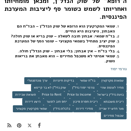
ה"רופא" של שוק הנדל"ן, ומכאן מומחיותו
ואחריותו לשמש כשומר סף ליציבות המערכת
הפיננסית.
שמאי המקרקעין הוא הרופא של שוק הנדל"ן – הבד"ח הם
האבחון, היציבות היא החיים.
בד"ח שמאי: אבחון חובה לשאלה – שוק בריא או שוק חולה?
שוק יציב מתחיל בשמאי מקצועי – שומר הסף של המערכת
הפיננסית.
בלי בד"ח – אין אבחון; בלי אבחון – שוק הנדל"ן חולה.
שמאי אמיתי לא משכפל מחירים – הוא מאבחן את בריאות
השוק.
גורמי יסוד
שמאות מקרקעין
בד"ח שמאי
בדיקות חיוניות
ערך פונדמנטלי
מחיר לעומת שווי
גורמי יסוד נדל"ן
שוק נדל"ן לא בר קיימא
בועת נדל״ן בישראל
Price to Income
Price to Rent
תשואת שכירות
ריבית משכנתא
ריבית חסרת סיכון
יחס חוב לתוצר
היצע דירות
פער חדש יד שנייה
מחירי דירות
כלכלת נדל״ן
שמאי מקרקעין מקצועי
שכפול מחירים