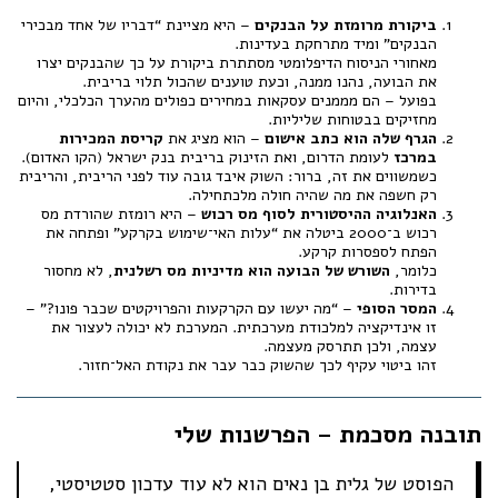
ביקורת מרומזת על הבנקים
– היא מציינת “דבריו של אחד מבכירי
הבנקים” ומיד מתרחקת בעדינות.
מאחורי הניסוח הדיפלומטי מסתתרת ביקורת על כך שהבנקים יצרו
את הבועה, נהנו ממנה, וכעת טוענים שהכול תלוי בריבית.
בפועל – הם מממנים עסקאות במחירים כפולים מהערך הכלכלי, והיום
מחזיקים בבטוחות שליליות.
הגרף שלה הוא כתב אישום
– הוא מציג את
קריסת המכירות
במרכז
לעומת הדרום, ואת הזינוק בריבית בנק ישראל (הקו האדום).
כשמשווים את זה, ברור: השוק איבד גובה עוד לפני הריבית, והריבית
רק חשפה את מה שהיה חולה מלכתחילה.
האנלוגיה ההיסטורית לסוף מס רכוש
– היא רומזת שהורדת מס
רכוש ב־2000 ביטלה את “עלות האי־שימוש בקרקע” ופתחה את
הפתח לספסרות קרקע.
כלומר,
השורש של הבועה הוא מדיניות מס רשלנית
, לא מחסור
בדירות.
המסר הסופי
– “מה יעשו עם הקרקעות והפרויקטים שכבר פונו?” –
זו אינדיקציה למלכודת מערכתית. המערכת לא יכולה לעצור את
עצמה, ולכן תתרסק מעצמה.
זהו ביטוי עקיף לכך שהשוק כבר עבר את נקודת האל־חזור.
תובנה מסכמת – הפרשנות שלי
הפוסט של גלית בן נאים הוא לא עוד עדכון סטטיסטי,