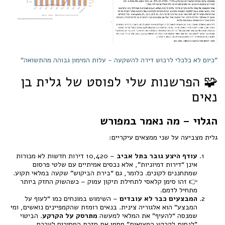
"כיום לא כלכלי לרכוש דירה להשקעה - עלות המימון גבוהה מהתשואה"
🧩 הפרשנות שלי לפוסט של גלית בן
נאים
הגלוי – מה נאמר במפורש
גלית מצביעה על שני ממצאים עיקריים:
עודף היצע גובר בתל אביב
– 10,420 דירות חדשות לא מכורות
אינן “דירות דמיוניות”, אלא נכסים אמיתיים עם שלטי פרסום
שמתחננים לקונים. כלומר, גם “בירת הביקוש” שקעה במלאי תקוע.
👉 זהו סימן קלאסי לתחילת תיקון עמוק – כשהשוק החזק ביותר
מתחיל לדמם.
המבצעים כבר לא עובדים
– השימוש במונחים כמו “לעוף על
המבצע” הוא אלגוריה צינית. בנאים רומזת שהקמפיינים נואשים, ומי
שמנסה “להעיף” את המלאי למעשה
מתרסק על הקרקע
. הביטוי
"לנחות לקרקע המציאות" מסמן את חזרת המחירים לערכם