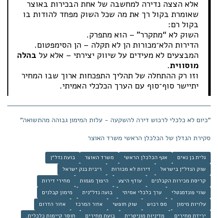
אלא הצצה נדירה למחשבה של אחת הבכירות באוצר
שאומרת בקול רך את מה שכל השוק מפחד להודות בו
בקול רם:
השוק לא “מתקרר” – הוא מתפרק.
הדירות הלא־מכורות הן לא תקלה – הן הסימפטום.
המבצעים לא מעידים על שיווק יצירתי – אלא על
בהלה
מוסווית
.
וזו רק ההתחלה של תהליך התפכחות ארוך שבו המחיר
יתיישר סוף־סוף עם הערך הכלכלי האמיתי.
"כיום לא כלכלי לרכוש דירה להשקעה - עלות המימון גבוהה מהתשואה"
סקירת הנדלן של הכלכלן הראשי משרד האוצר
גלית בן נאים
אגף הכלכלן הראשי
משרד האוצר
בועת נדל״ן
שוק הנדל״ן בישראל
דירות לא מכורות
ריבית בנק ישראל
קריסת מכירות הקבלנים
עודף היצע
היפוך מגמות
מחירי דירות
שווי פונדמנטלי
ערך כלכלי אמיתי
בועה נדל״נית
מימון קבלנים
עלויות מימון
מס רכוש
שוק חופשי
אזור המרכז
אזור הדרום
ירידת מחירים
מדיניות מוניטרית
בועת מחירים
חוסר קיימות כלכלית.