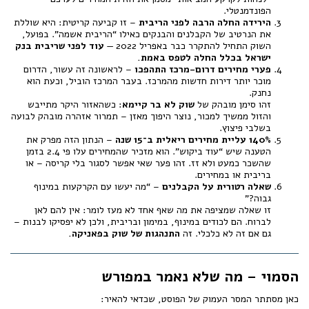
הפונדמנטלי.
הירידה החלה הרבה לפני הריבית
– זו קביעה קריטית: היא שוללת
את הנרטיב של הקבלנים והבנקים כאילו “הריבית אשמה”. בפועל,
השוק התחיל להתקרר כבר באפריל 2022 —
עוד לפני שריבית בנק
ישראל בכלל החלה לטפס באמת.
פערי מחירים דרום-מרכז התהפכו
– לראשונה זה עשור, הדרום
מוכר יותר דירות חדשות מהמרכז. בעבר המרכז הוביל, וכעת הוא
נחנק.
זהו סימן מובהק של
שוק לא בר קיימא
: כשהאזור היקר מתייבש
והזול ממשיך למכור, נוצר היפוך מאזן – תמרור אזהרה מובהק לבועה
בשלבי פיצוץ.
140% עליית מחירים ריאלית ב־15 שנה
– הנתון הזה מפרק את
הטענה שיש “עוד ביקוש”. הוא מזכיר שהמחירים עלו פי 2.4 בזמן
שהשכר כמעט ולא זז. זהו פער שאי אפשר לסגור בלי קריסה – או
בריבית או במחירים.
שאלה רטורית על הקבלנים
– “מה יעשו עם הקרקעות במינוף
גבוה?”
זו שאלה שמציפה את מה שאף אחד לא מעז לומר: אין להם לאן
לברוח. הם לכודים במינוף, במימון ובריבית, ולכן לא יפסיקו לבנות –
גם אם זה לא כלכלי. זה
התנהגות של שוק בפאניקה.
הסמוי – מה שלא נאמר במפורש
כאן מסתתר המסר העמוק של הפוסט, שכדאי להאיר: