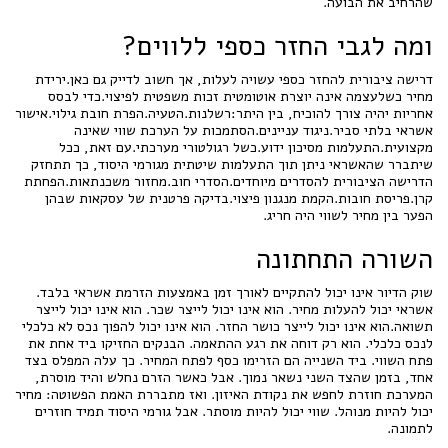
שהרחיב את הבועה.
ומה לגבי החזר כספי ללווים?
דרישה ציבורית להחזר כספי עשויה לעלות, אך חשוב לדייק גם כאן.ירידת
מחיר כשלעצמה אינה יוצרת אוטומטית זכות משפטית לפיצוי.כדי לבסס
אחריות יהיה צורך להוכיח, בין היתר:רשלנות.הטעיה.הפרת חובת גילוי.אישור
אשראי בלתי סביר.ניגוד עניינים.הסתמכות על הערכת שווי שאינה
מקצועית.התעלמות מסיכון ידוע.כשל רגולטורי מערכתי.עם זאת, ככל
שיתברר שהאשראי ניתן תוך התעלמות שיטתית מגורמי היסוד, כך תתחזק
הדרישה הציבורית להסדרים מיוחדים.הסדרי חוב.מחזור משכנתאות.הפחתת
קרן.פריסת חובות.הקמת מנגנון פיצוי.בדיקה פרטנית של עסקאות שבהן
הפער בין מחיר לשווי היה חריג.
השורה התחתונה
שוק הדיור אינו יכול להתקיים לאורך זמן באמצעות הזרמת אשראי בלבד.
אשראי יכול להעלות מחיר. הוא אינו יכול לייצר שכר. הוא אינו יכול לייצר
תשואה.הוא אינו יכול לייצר כושר החזר. הוא אינו יכול להפוך נכס לא כלכלי
לנכס כלכלי. הוא רק דוחה את רגע ההתאמה. הבנקים החזיקו ביד אחת את
פתח השווי. ביד השנייה הם הזרימו כסף לפתח המחיר. כך עלה המפלס בצד
אחד, בזמן שהצד השני נשאר נמוך. אבל כאשר הזרם נחלש והיד מוסרת,
המערכת חוזרת לחפש את נקודת האיזון. ואז מתבררת האמת הפשוטה: מחיר
יכול להיות מנוהל. שווי יכול להיות מוסתר. אבל גורמי היסוד תמיד חוזרים
לתמונה.