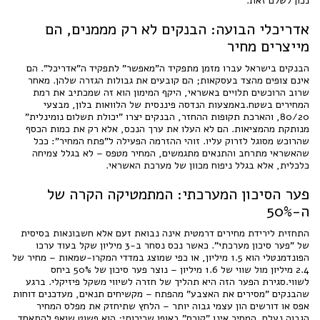
נכון לשלם זאת."
אדריכלי הבועה: הבנקים לא רק מממנים, הם
מייצרים מחיר
הבנקים בישראל עברו מזמן מתפקיד ה"מאפשר" לתפקיד ה"אדריכל". הם
אינם צופים מהצד בעסקאות; הם קובעים את גבולות הגזרה שלהן. מאחר
שרוב הרוכשים תלויים באשראי, היקף המימון הוא זה שמכתיב את רמת
המחירים בשטח.באמצעות הנדסה פיננסית של הלוואות בלון, מבצעי
80/20, והארכת תקופות ההחזר, הבנקים יצרו "יכולת תשלום נומינלית"
מנותקת מהמציאות. הם לא העלו את ערך הנכס, אלא רק את כמות הכסף
שהרוכש מסוגל לזרוק עליו. זוהי ההזרמה הפעילה ל"פתח המחיר": ככל
שהאשראי מתרחב והתנאים מתגמשים, המחיר מטפס – לא בגלל צמיחה
כלכלית, אלא בגלל ניפוח מכוון של מערכת האשראי.
פער הסיכון המערכתי: המתמטיקה הקרה של
ה-50%
התחזית לירידת מחירים דרמטית אינה נבואת זעם אלא חשבונאות בסיסית
של "פער סיכון מערכתי". כאשר נכס נסחר ב-3 מיליון שקל בעוד ערכו
הפונדמנטלי הוא 1.5 מיליון, או כפי שמוצג במדדי המקרו-שמאות – מחיר של
2.4 מיליון מול שווי של 1.6 מיליון – נוצר פער סיכון של 50% ביחס
לשווי.סגירת הפער הזה היא תהליך של חזרה לשיווי משקל פיזיקלי. ברגע
שהבנקים "מסירים את האצבע" מהפתח – מקשיחים תנאים, מעדכנים דוחות
אפס או דורשים הון עצמי גבוה יותר – הלחץ שתיחזק את מפלס המחיר
הגבוה נעלם. המחיר אינו "קורס" באופן שרירותי; הוא פשוט שואף להתאחד