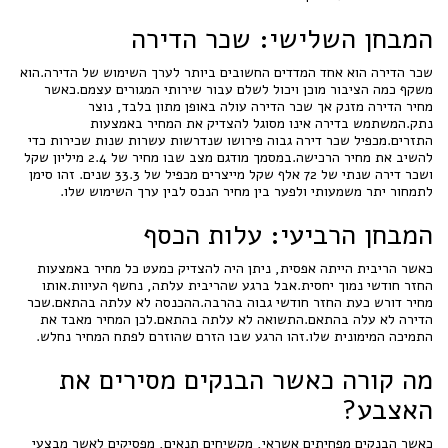
המבחן השלישי: שכר הדירה
שכר הדירה הוא אחד המדדים החשובים ביותר לערך השימוש של הדירה.הוא
משקף כמה הציבור מוכן ויכול לשלם עבור שירותי המגורים עצמם.כאשר
מחיר הדירה מזנק אך שכר הדירה עולה באופן מתון בלבד, נוצר
נתק.המשתמש בדירה אינו מסוגל להצדיק את המחיר באמצעות
התזרים.מכפיל שכר דירה גבוה פירושו שנדרשות עשרות שנות שכירות כדי
להשיב את מחיר הרכישה.במסמך מודגם מצב שבו מחיר של 2.4 מיליון שקל
ושכר דירה שנתי של 72 אלף שקל מייצרים מכפיל של 33.3 שנים. זהו סימן
לתמחור יתר משמעותי ולפער בין מחיר הנכס לבין ערך השימוש שלו.
המבחן הרביעי: עלות הכסף
כאשר הריבית הייתה אפסית, ניתן היה להצדיק כמעט כל מחיר באמצעות
החזר חודשי נמוך יחסית.אבל ברגע שהריבית עלתה, נחשף העיוות.אותו
מחיר דורש כעת החזר חודשי גבוה בהרבה.ההכנסה לא עלתה בהתאם.שכר
הדירה לא עלה בהתאם.התשואה לא עלתה בהתאם.לכן המחיר מאבד את
התמיכה המימונית שלו.זהו הרגע שבו הזרם שהוזרם לפתח המחיר נחלש.
מה קורה כאשר הבנקים מסירים את
האצבע?
כאשר הבנקים מפחיתים אשראי, מקשיחים תנאים, מפסיקים לאשר מבצעי