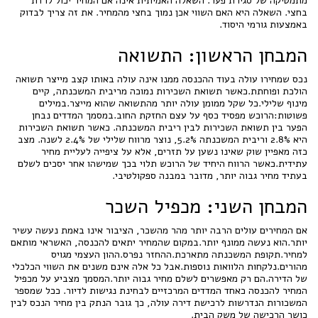
מתמטיקה של סגירת פער. השאלה האמיתית אינה אם המחיר יכול לרדת
בחצי. השאלה היא האם השווי אכן נמוך בחצי מהמחיר. את זה צריך לבדוק
באמצעות גורמי היסוד.
המבחן הראשון: התשואה
נכס שמחירו עולה בעוד ההכנסה ממנו אינה עולה באותו קצב מייצר תשואה
הולכת ופוחתת.כאשר תשואת השכירות נמוכה מריבית המשכנתה, קיים
מינוף שלילי.כל שקל ממומן עולה יותר מהתשואה שהוא מייצר.במילים
פשוטות:הרוכש מפסיד כסף על עצם החזקת החוב.במסמך המדדים נבחן
הפער בין תשואת השכירות לבין ריבית המשכנתה. כאשר תשואת השכירות
היא 2.8% וריבית המשכנתה 5.2%, נוצר מרווח שלילי של 2.4% לשנה. מצב
כזה מאפיין שוק שאינו נשען על תזרים, אלא על ציפייה לעליית מחיר
עתידית.כאשר הרווח היחיד של הרוכש תלוי בכך שמישהו אחר יסכים לשלם
בעתיד מחיר גבוה יותר, מדובר במבנה ספקולטיבי.
המבחן השני: מכפיל השכר
אם המחירים עולים הרבה יותר מהר מהשכר, הציבור אינו באמת נעשה עשיר
יותר.הוא נעשה ממונף יותר.במקום שהמחיר יתאים להכנסה, האשראי מותאם
למחיר.תקופת המשכנתה מתארכת.ההחזר נפרס.ההון העצמי מגויס
מהורים.נלקחות הלוואות נוספות.אבל כל אלה אינם משנים את השווי הכלכלי
של הדירה.הם רק מאפשרים לשלם מחיר גבוה יותר.המסמך מצביע על מכפיל
המחיר להכנסה כאחד המדדים המרכזיים לבחינת נגישות לדיור. ככל שמספר
המשכורות הנדרשות לרכישת דירה עולה, כך גובר הנתק בין מחיר הנכס לבין
כושר הרכישה של משק הבית.