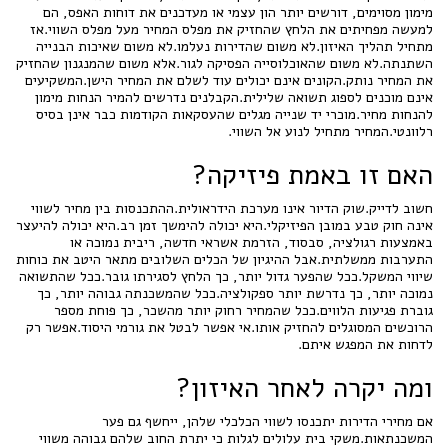
מימון מסוימים, דורשים יותר הון עצמי או מעדכנים את דוחות האפס, הם
למעשה מפחיתים את הלחץ שהחזיק את מפלס המחיר מעל מפלס השווי.אז
מתחיל תהליך האיזון.לא משום שהדירות נעלמו.לא משום שאיכות הבנייה
השתנתה.לא משום שהאוכלוסייה הפסיקה לגור.אלא משום שהמנגנון שהחזיק
את המחיר נותק.הקונים אינם יכולים עוד לשלם את המחיר הישן.המשקיעים
אינם מוכנים לספוג תשואה שלילית.הקבלנים נדרשים להמיר הנחות מימון
להנחות מחיר.מוכרי יד שנייה מגלים שהעסקאות הקודמות כבר אינן בסיס
רלוונטי.המחיר מתחיל לנוע אל השווי.
האם זו באמת פיזיקה?
חשוב לדייק.שוק הדיור אינו מערכת הידראולית.ההתכנסות בין מחיר לשווי
אינה חוק טבע במובן הפיזיקלי.היא יכולה להימשך זמן רב.היא יכולה להיעצר
באמצעות רגולציה, סבסוד, הזרמת אשראי חדשה, ריבית נמוכה או
התערבות ממשלתית.אבל ההיגיון של הכלים השלובים מתאר היטב את כוחות
שיווי המשקל.ככל שהפער גדול יותר, כך הלחץ לסגירתו גובר.ככל שהתשואה
נמוכה יותר, כך נדרשת יותר ספקולציה.ככל שהמשכנתה גבוהה יותר, כך
גוברת פגיעות הלווים.ככל שהמחיר רחוק יותר מהשכר, כך פוחת מספר
הרוכשים המסוגלים להחזיק אותו.אי אפשר לבטל את גורמי היסוד.אפשר רק
לדחות את המפגש איתם.
ומה יקרה לאחר האיזון?
אם מחירי הדירות יתכנסו לשווי הכלכלי שלהן, ייחשף גם פער
המשכנתאות.משקי בית עלולים לגלות כי יתרת החוב שלהם גבוהה משווי