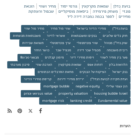
בועת נדלן
שמאות מקרקעין
גורמי יסוד
מחיר ושווי
הונאת
פונזי
משחק פירמידה
כיסאות מוסיקליים
שכפול והעתקת
מחירים
לספר בכמה נמכרה דירה ליד
בועת נדל"ן
מחירי הדיור בישראל
שווי מול מחיר
מחיר מול שווי
חוק כלים שלובים
בנקים ומשכנתאות
אשראי לדיור
משכנתאות מנופחות
שוק נדל"ן מנוהל
שווי פונדמנטלי
ערך פונדמנטלי
תשואת שכירות
ריבית משכנתה
מכפיל שכר דירה
מכפיל שכר
כושר החזר
פער בין מחיר לשווי
ויסות מחירי דיור
מימון קבלנים
מבצעי 80/20
הלוואות בלון
דוחות אפס
שמאות מקרקעין
הערכת שווי
סיכון מערכתי
בנק ישראל
הפיקוח על הבנקים
מחאת הסרבלים הכתומים
ועדת חקירה לבועת הנדל"ן
ירידת מחירי דירות
קריסת מחירי הדיור
הון עצמי שלילי
negative equity
mortgage bubble
price versus value
property valuation
housing bubble Israel
mortgage risk
banking credit
fundamental value
הערות