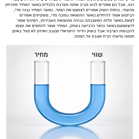
רגע, אבל הם אמורים לנוע סביב אותה מערכת כלכלית.כאשר המחיר מתרחק
מהשווי, כוחות השוק אמורים לצמצם את הפער. כאשר המחיר גבוה מדי,
הביקוש אמור להיחלש.כאשר התשואה נמוכה מדי, משקיעים אמורים
לצאת.כאשר עלות המשכנתה גבוהה מתשואת השכירות, המינוף אמור
להצטמצם.כאשר כושר הרכישה נשחק, המחיר אמור להתאים את עצמו
להכנסות הציבור.אבל בשוק הדיור הישראלי מנגנון האיזון לא פעל באופן
חופשי.מישהו הניח אצבע על הפתח.