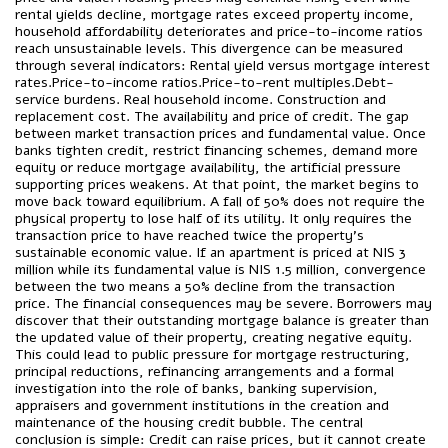
rental yields decline, mortgage rates exceed property income,
household affordability deteriorates and price-to-income ratios
reach unsustainable levels. This divergence can be measured
through several indicators: Rental yield versus mortgage interest
rates.Price-to-income ratios.Price-to-rent multiples.Debt-
service burdens. Real household income. Construction and
replacement cost. The availability and price of credit. The gap
between market transaction prices and fundamental value. Once
banks tighten credit, restrict financing schemes, demand more
equity or reduce mortgage availability, the artificial pressure
supporting prices weakens. At that point, the market begins to
move back toward equilibrium. A fall of 50% does not require the
physical property to lose half of its utility. It only requires the
transaction price to have reached twice the property’s
sustainable economic value. If an apartment is priced at NIS 3
million while its fundamental value is NIS 1.5 million, convergence
between the two means a 50% decline from the transaction
price. The financial consequences may be severe. Borrowers may
discover that their outstanding mortgage balance is greater than
the updated value of their property, creating negative equity.
This could lead to public pressure for mortgage restructuring,
principal reductions, refinancing arrangements and a formal
investigation into the role of banks, banking supervision,
appraisers and government institutions in the creation and
maintenance of the housing credit bubble. The central
conclusion is simple: Credit can raise prices, but it cannot create