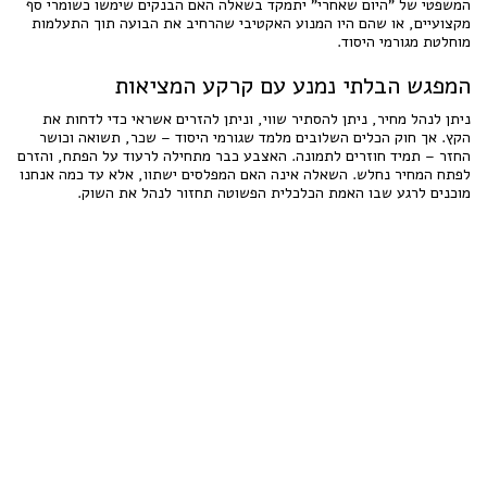
המשפטי של "היום שאחרי" יתמקד בשאלה האם הבנקים שימשו כשומרי סף
מקצועיים, או שהם היו המנוע האקטיבי שהרחיב את הבועה תוך התעלמות
מוחלטת מגורמי היסוד.
המפגש הבלתי נמנע עם קרקע המציאות
ניתן לנהל מחיר, ניתן להסתיר שווי, וניתן להזרים אשראי כדי לדחות את
הקץ. אך חוק הכלים השלובים מלמד שגורמי היסוד – שכר, תשואה וכושר
החזר – תמיד חוזרים לתמונה. האצבע כבר מתחילה לרעוד על הפתח, והזרם
לפתח המחיר נחלש. השאלה אינה האם המפלסים ישתוו, אלא עד כמה אנחנו
מוכנים לרגע שבו האמת הכלכלית הפשוטה תחזור לנהל את השוק.