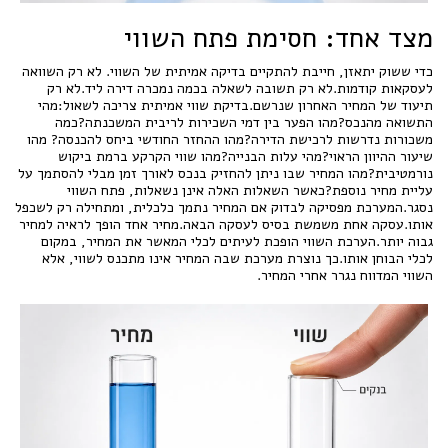
מצד אחד: חסימת פתח השווי
כדי ששוק יתאזן, חייבת להתקיים בדיקה אמיתית של השווי. לא רק השוואה
לעסקאות קודמות.לא רק תשובה לשאלה בכמה נמכרה דירה ליד.לא רק
תיעוד של המחיר האחרון שנרשם.בדיקת שווי אמיתית צריכה לשאול:מהי
התשואה מהנכס?מהו הפער בין דמי השכירות לריבית המשכנתה?כמה
משכורות נדרשות לרכישת הדירה?מהו ההחזר החודשי ביחס להכנסה? מהו
שיעור ההיוון הראוי?מהי עלות הבנייה?מהו שווי הקרקע ברמת ביקוש
נורמטיבית?מהו המחיר שבו ניתן להחזיק בנכס לאורך זמן מבלי להסתמך על
עליית מחיר נוספת?כאשר השאלות האלה אינן נשאלות, פתח השווי
נסגר.המערכת מפסיקה לבדוק אם המחיר נתמך כלכלית, ומתחילה רק לשכפל
אותו.עסקה אחת משמשת בסיס לעסקה הבאה.מחיר אחד הופך לראיה למחיר
גבוה יותר.הערכת השווי הופכת לעיתים לכלי המאשר את המחיר, במקום
לכלי הבוחן אותו.כך נוצרת מערכת שבה המחיר אינו מתכנס לשווי, אלא
השווי המדווח נגרר אחרי המחיר.