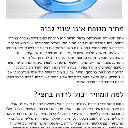
מחיר מנופח אינו שווי גבוה
אחת הטעויות המרכזיות בשוק הדיור היא ההנחה שאם דירה נמכרה במחיר
מסוים, זהו בהכרח שוויה.אבל מחיר הוא עובדה היסטורית.שווי הוא מסקנה
כלכלית.המחיר מספר כמה שולם.השווי שואל אם היה נכון לשלם זאת.המחיר
יכול להיות מושפע מלחץ, אשראי, ציפיות, מניפולציות שיווקיות, פחד
מהחמצה, מבצעי מימון ומחסור זמני.השווי חייב להיבחן מול גורמי
היסוד.במסמך המדדים המקרו-שמאיים שהוכן לצורך ניתוח שוק הדיור, פער
הסיכון המערכתי מוגדר כפער שבין מחיר השוק לבין הערך הפונדמנטלי.
בדוגמה המובאת במסמך, מחיר של 2.4 מיליון שקל מול שווי פונדמנטלי של
1.6 מיליון שקל מייצר פער סיכון של 50% ביחס לשווי.זהו בדיוק הפער שבין
מפלס המחיר לבין מפלס השווי.
למה המחיר יכול לרדת בחצי?
הטענה שמחירי הדירות עלולים לרדת בחצי נשמעת לרבים קיצונית. אבל
מבחינה חשבונאית היא פשוטה. כאשר מחיר הנכס כפול מהשווי הכלכלי שלו,
התכנסות מלאה לשווי פירושה ירידה של 50% מהמחיר. לדוגמה: מחיר עסקה:
3 מיליון שקל שווי פונדמנטלי: 1.5 מיליון שקל. הפער: 1.5 מיליון שקל. כדי
שהמחיר יתכנס לשווי, הוא צריך לרדת ב-50%.זו אינה קריאה נבואית. זו