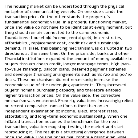
The housing market can be understood through the physical
metaphor of communicating vessels. On one side stands the
transaction price. On the other stands the property’s
fundamental economic value. In a properly functioning market,
price and value do not have to be identical at every moment, but
they should remain connected to the same economic
foundations: household income, rental yield, interest rates,
affordability, replacement cost, credit risk and sustainable
demand. In Israel, this balancing mechanism was disrupted in two
directions at the same time. On the price side, banks and other
financial institutions expanded the amount of money available to
buyers through cheap credit, longer mortgage terms, high loan-
to-value financing, balloon loans, deferred payment schemes
and developer financing arrangements such as 80/20 and 90/10
deals. These mechanisms did not necessarily increase the
economic value of the underlying apartments. They increased
buyers’ nominal purchasing capacity and therefore enabled
higher transaction prices. On the value side, the corrective
mechanism was weakened. Property valuations increasingly relied
on recent comparable transactions rather than on an
independent examination of income, yield, interest rates,
affordability and long-term economic sustainability. When one
inflated transaction becomes the benchmark for the next
transaction, valuation may stop testing the market and start
reproducing it. The result is a structural divergence between
price and value. Housing prices may continue rising even while