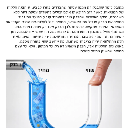
מקובל לומר שהבנק רק מממן עסקה שהצדדים בחרו לבצע. זו הצגה חלקית
של המציאות.כאשר רוב הרוכשים אינם יכולים להשלים עסקת דיור ללא
משכנתה, היקף האשראי שהבנק מוכן להעמיד קובע בפועל את גבול
המחיר.אם הבנק מגדיל את האשראי, המחיר יכול לעלות.אם הבנק מקטין את
האשראי, המחיר מתקשה להישמר.לכן הבנק אינו רק צופה במחיר.הוא
משתתף פעיל במנגנון היווצרותו.הוא קובע:כמה הון עצמי יידרש.כמה זמן
יימשך ההחזר.מה יהיה גובה ההחזר החודשי.מה יהיה שיעור המימון.איזה
חלק מההלוואה יהיה בריבית משתנה. מה ייחשב שווי בטוחה מספק.
באמצעות החלטות אלו, הבנק משפיע לא רק על המימון, אלא על עצם
המחיר שהשוק מסוגל לשלם.