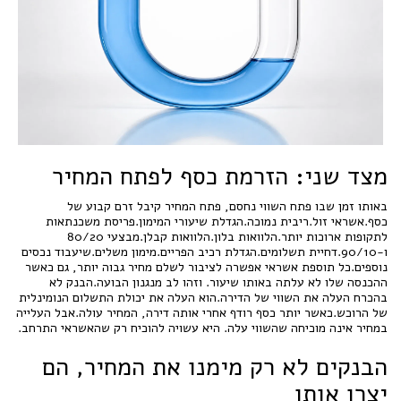
מצד שני: הזרמת כסף לפתח המחיר
באותו זמן שבו פתח השווי נחסם, פתח המחיר קיבל זרם קבוע של
כסף.אשראי זול.ריבית נמוכה.הגדלת שיעורי המימון.פריסת משכנתאות
לתקופות ארוכות יותר.הלוואות בלון.הלוואות קבלן.מבצעי 80/20
ו-90/10.דחיית תשלומים.הגדלת רכיב הפריים.מימון משלים.שיעבוד נכסים
נוספים.כל תוספת אשראי אפשרה לציבור לשלם מחיר גבוה יותר, גם כאשר
ההכנסה שלו לא עלתה באותו שיעור. וזהו לב מנגנון הבועה.הבנק לא
בהכרח העלה את השווי של הדירה.הוא העלה את יכולת התשלום הנומינלית
של הרוכש.כאשר יותר כסף רודף אחרי אותה דירה, המחיר עולה.אבל העלייה
במחיר אינה מוכיחה שהשווי עלה. היא עשויה להוכיח רק שהאשראי התרחב.
הבנקים לא רק מימנו את המחיר, הם
יצרו אותו