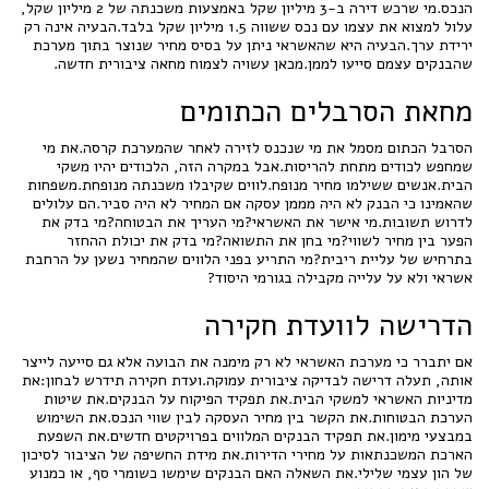
הנכס.מי שרכש דירה ב-3 מיליון שקל באמצעות משכנתה של 2 מיליון שקל,
עלול למצוא את עצמו עם נכס ששווה 1.5 מיליון שקל בלבד.הבעיה אינה רק
ירידת ערך.הבעיה היא שהאשראי ניתן על בסיס מחיר שנוצר בתוך מערכת
שהבנקים עצמם סייעו לממן.מכאן עשויה לצמוח מחאה ציבורית חדשה.
מחאת הסרבלים הכתומים
הסרבל הכתום מסמל את מי שנכנס לזירה לאחר שהמערכת קרסה.את מי
שמחפש לכודים מתחת להריסות.אבל במקרה הזה, הלכודים יהיו משקי
הבית.אנשים ששילמו מחיר מנופח.לווים שקיבלו משכנתה מנופחת.משפחות
שהאמינו כי הבנק לא היה מממן עסקה אם המחיר לא היה סביר.הם עלולים
לדרוש תשובות.מי אישר את האשראי?מי העריך את הבטוחה?מי בדק את
הפער בין מחיר לשווי?מי בחן את התשואה?מי בדק את יכולת ההחזר
בתרחיש של עליית ריבית?מי התריע בפני הלווים שהמחיר נשען על הרחבת
אשראי ולא על עלייה מקבילה בגורמי היסוד?
הדרישה לוועדת חקירה
אם יתברר כי מערכת האשראי לא רק מימנה את הבועה אלא גם סייעה לייצר
אותה, תעלה דרישה לבדיקה ציבורית עמוקה.ועדת חקירה תידרש לבחון:את
מדיניות האשראי למשקי הבית.את תפקיד הפיקוח על הבנקים.את שיטות
הערכת הבטוחות.את הקשר בין מחיר העסקה לבין שווי הנכס.את השימוש
במבצעי מימון.את תפקיד הבנקים המלווים בפרויקטים חדשים.את השפעת
הארכת המשכנתאות על מחירי הדירות.את מידת החשיפה של הציבור לסיכון
של הון עצמי שלילי.את השאלה האם הבנקים שימשו כשומרי סף, או כמנוע