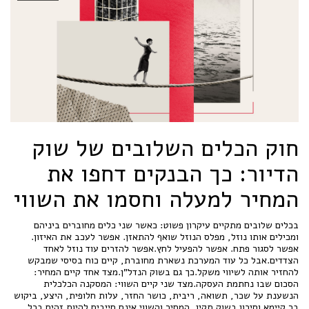
חוק הכלים השלובים של שוק
הדיור: כך הבנקים דחפו את
המחיר למעלה וחסמו את השווי
בכלים שלובים מתקיים עיקרון פשוט: כאשר שני כלים מחוברים ביניהם
ומכילים אותו נוזל, מפלס הנוזל שואף להתאזן. אפשר לעכב את האיזון.
אפשר לסגור פתח. אפשר להפעיל לחץ.אפשר להזרים עוד נוזל לאחד
הצדדים.אבל כל עוד המערכת נשארת מחוברת, קיים כוח בסיסי שמבקש
להחזיר אותה לשיווי משקל.כך גם בשוק הנדל"ן.מצד אחד קיים המחיר:
הסכום שבו נחתמת העסקה.מצד שני קיים השווי: המסקנה הכלכלית
הנשענת על שכר, תשואה, ריבית, כושר החזר, עלות חלופית, היצע, ביקוש
בר קיימא וסיכון.בשוק תקין, המחיר והשווי אינם חייבים להיות זהים בכל