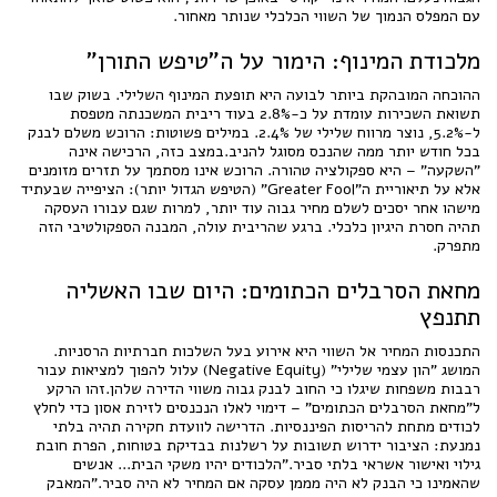
עם המפלס הנמוך של השווי הכלכלי שנותר מאחור.
מלכודת המינוף: הימור על ה"טיפש התורן"
ההוכחה המובהקת ביותר לבועה היא תופעת המינוף השלילי. בשוק שבו
תשואת השכירות עומדת על כ-2.8% בעוד ריבית המשכנתה מטפסת
ל-5.2%, נוצר מרווח שלילי של 2.4%. במילים פשוטות: הרוכש משלם לבנק
בכל חודש יותר ממה שהנכס מסוגל להניב.במצב כזה, הרכישה אינה
"השקעה" – היא ספקולציה טהורה. הרוכש אינו מסתמך על תזרים מזומנים
אלא על תיאוריית ה"Greater Fool" (הטיפש הגדול יותר): הציפייה שבעתיד
מישהו אחר יסכים לשלם מחיר גבוה עוד יותר, למרות שגם עבורו העסקה
תהיה חסרת היגיון כלכלי. ברגע שהריבית עולה, המבנה הספקולטיבי הזה
מתפרק.
מחאת הסרבלים הכתומים: היום שבו האשליה
תתנפץ
התכנסות המחיר אל השווי היא אירוע בעל השלכות חברתיות הרסניות.
המושג "הון עצמי שלילי" (Negative Equity) עלול להפוך למציאות עבור
רבבות משפחות שיגלו כי החוב לבנק גבוה משווי הדירה שלהן.זהו הרקע
ל"מחאת הסרבלים הכתומים" – דימוי לאלו הנכנסים לזירת אסון כדי לחלץ
לכודים מתחת להריסות הפיננסיות. הדרישה לוועדת חקירה תהיה בלתי
נמנעת: הציבור ידרוש תשובות על רשלנות בבדיקת בטוחות, הפרת חובת
גילוי ואישור אשראי בלתי סביר."הלכודים יהיו משקי הבית... אנשים
שהאמינו כי הבנק לא היה מממן עסקה אם המחיר לא היה סביר."המאבק