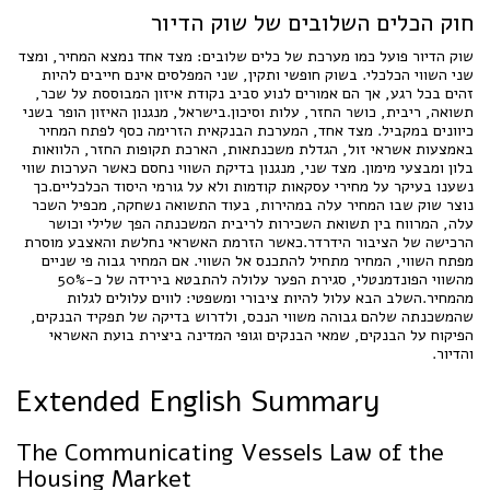
חוק הכלים השלובים של שוק הדיור
שוק הדיור פועל כמו מערכת של כלים שלובים: מצד אחד נמצא המחיר, ומצד
שני השווי הכלכלי. בשוק חופשי ותקין, שני המפלסים אינם חייבים להיות
זהים בכל רגע, אך הם אמורים לנוע סביב נקודת איזון המבוססת על שכר,
תשואה, ריבית, כושר החזר, עלות וסיכון.בישראל, מנגנון האיזון הופר בשני
כיוונים במקביל. מצד אחד, המערכת הבנקאית הזרימה כסף לפתח המחיר
באמצעות אשראי זול, הגדלת משכנתאות, הארכת תקופות החזר, הלוואות
בלון ומבצעי מימון. מצד שני, מנגנון בדיקת השווי נחסם כאשר הערכות שווי
נשענו בעיקר על מחירי עסקאות קודמות ולא על גורמי היסוד הכלכליים.כך
נוצר שוק שבו המחיר עלה במהירות, בעוד התשואה נשחקה, מכפיל השכר
עלה, המרווח בין תשואת השכירות לריבית המשכנתה הפך שלילי וכושר
הרכישה של הציבור הידרדר.כאשר הזרמת האשראי נחלשת והאצבע מוסרת
מפתח השווי, המחיר מתחיל להתכנס אל השווי. אם המחיר גבוה פי שניים
מהשווי הפונדמנטלי, סגירת הפער עלולה להתבטא בירידה של כ-50%
מהמחיר.השלב הבא עלול להיות ציבורי ומשפטי: לווים עלולים לגלות
שהמשכנתה שלהם גבוהה משווי הנכס, ולדרוש בדיקה של תפקיד הבנקים,
הפיקוח על הבנקים, שמאי הבנקים וגופי המדינה ביצירת בועת האשראי
והדיור.
Extended English Summary
The Communicating Vessels Law of the
Housing Market